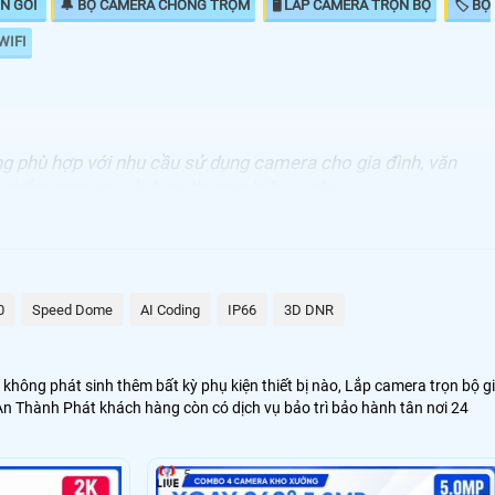
ỌN GÓI
🔔 BỘ CAMERA CHỐNG TRỘM
🖥 LẮP CAMERA TRỌN BỘ
🏷 BỘ
WIFI
ãng phù hợp với nhu cầu sử dụng camera cho gia đình, văn
n phẩm camera sử dụng thương hiệu uy tín..
0
Speed Dome
AI Coding
IP66
3D DNR
không phát sinh thêm bất kỳ phụ kiện thiết bị nào, Lắp camera trọn bộ g
 An Thành Phát khách hàng còn có dịch vụ bảo trì bảo hành tân nơi 24
iết kết bao gồm đầu ghi hình ,camera ,ổ cứng lưu trữ và phụ kiện đầy đủ 
5