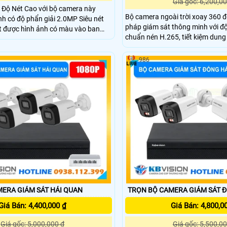
Giá gốc: 6,200,00
 Độ Nét Cao với bộ camera này
Bộ camera ngoài trời xoay 360 đ
ính có độ phẩn giải 2.0MP Siêu nét
pháp giám sát thông minh với độ
t được hình ảnh có màu vào ban
chuẩn nén H.265, tiết kiệm dung 
g cách lên đến 50m, sử dụng công
ống kính cố định góc nhìn 78°, 
n qua dây mạng IP POe, đầu ghi lưu
ấm và hồng ngoại tầm xa 30m, t
đã bảo gồm ổ cưng lưu trữ hình ảnh
986
quan sát ngày đêm. Tích hợp cá
g 500Gb
phát hiện người, xe, âm thanh b
đàm thoại hai chiều.
ERA GIÁM SÁT HẢI QUAN
TRỌN BỘ CAMERA GIÁM SÁT 
Giá Bán: 4,400,000 ₫
Giá Bán: 4,800,0
Giá gốc: 5,000,000 ₫
Giá gốc: 5,500,00