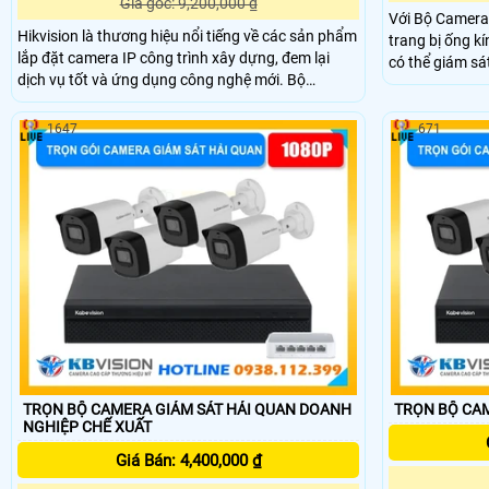
Giá gốc: 9,200,000 ₫
Với Bộ Camera
Hikvision là thương hiệu nổi tiếng về các sản phẩm
trang bị ống k
lắp đặt camera IP công trình xây dựng, đem lại
có thể giám sá
dịch vụ tốt và ứng dụng công nghệ mới. Bộ
đêm với khoản
camera IP của Hikvision được trang bị tích hợp khả
nghệ cấp nguồ
năng thu âm đáng quan tâm, giúp người dùng dễ
trữ 4 kênh và 
1647
671
dàng ghi lại âm thanh trong quá trình giám sát
với dung lượn
TRỌN BỘ CAMERA GIÁM SÁT HẢI QUAN DOANH
TRỌN BỘ CAM
NGHIỆP CHẾ XUẤT
Giá Bán: 4,400,000 ₫