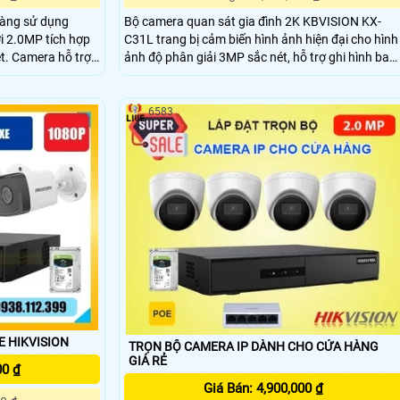
hàng sử dụng
Bộ camera quan sát gia đình 2K KBVISION KX-
ời 2.0MP tích hợp
C31L trang bị cảm biến hình ảnh hiện đại cho hình
ét. Camera hỗ trợ
ảnh độ phân giải 3MP sắc nét, hỗ trợ ghi hình ban
mm góc nhìn rộng.
đêm có màu, phát hiện con người và phương tiện
LED ánh sáng ấm
thông minh, cùng tính năng đàm thoại hai chiều v
trợ phát hiện con
báo động còi hú, giúp bảo vệ không gian sống an
6583
toàn 24/7 phù hợp cho mọi gia đình.
E HIKVISION
TRỌN BỘ CAMERA IP DÀNH CHO CỬA HÀNG
GIÁ RẺ
00 ₫
Giá Bán: 4,900,000 ₫