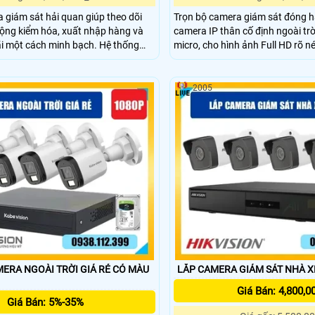
 giám sát hải quan giúp theo dõi
Trọn bộ camera giám sát đóng 
ộng kiểm hóa, xuất nhập hàng và
camera IP thân cố định ngoài tr
i một cách minh bạch. Hệ thống
micro, cho hình ảnh Full HD rõ n
 rõ nét ngày đêm, hỗ trợ lưu trữ và
chuẩn nén H.265+, ống kính 3.6
iệu nhanh chóng, giúp cơ quan quản
Công nghệ hồng ngoại 30m và 
hiệp kiểm soát quy trình hàng hóa
15m giúp quan sát ngày đêm, hỗ 
2005
người hiệu quả.
ERA NGOÀI TRỜI GIÁ RẺ CÓ MÀU
LẮP CAMERA GIÁM SÁT NHÀ X
Giá Bán: 4,800,0
Giá Bán: 5%-35%