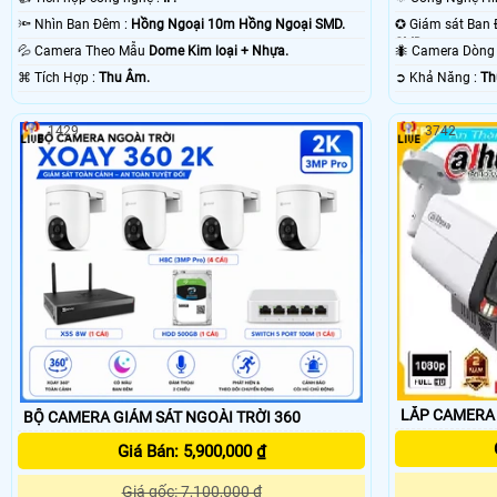
🔦 Nhìn Ban Đêm :
Hồng Ngoại 10m Hồng Ngoại SMD.
SMD.
💦 Camera Theo Mẫu
Dome Kim loại + Nhựa.
🐜 Camera Dòn
️⌘ Tích Hợp :
Thu Âm.
️➲ Khả Năng :
Th
1429
3742
LẮP CAMERA
BỘ CAMERA GIÁM SÁT NGOÀI TRỜI 360
Giá Bán: 5,900,000 ₫
Giá gốc: 7,100,000 ₫