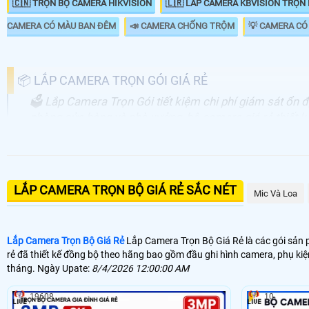
🇨🇳 TRỌN BỘ CAMERA HIKVISION
🇱🇷 LẮP CAMERA KBVISION TRỌN
CAMERA CÓ MÀU BAN ĐÊM
📣 CAMERA CHỐNG TRỘM
💡 CAMERA CÓ
📦 LẮP CAMERA TRỌN GÓI GIÁ RẺ
🗳 Lắp Camera Trọn Gói tiết kiệm chi phí giám sát ổn đ
phòng cửa hàng và nhà xưởng, bộ camera giá rẻ thiết k
LẮP CAMERA TRỌN GÓI GIÁ RẺ
💰 Camera Quan Sát Gia Đình Ghi Âm 2K
LẮP CAMERA TRỌN BỘ GIÁ RẺ SẮC NÉT
Mic Và Loa
🎙 Bộ 4 Camera Ghi Âm Giá Rẻ - Hồng Ngoại 80m
💣 Lắp Camera FUL Color
Lắp Camera Trọn Bộ Giá Rẻ
Lắp Camera Trọn Bộ Giá Rẻ là các gói sản p
rẻ đã thiết kế đồng bộ theo hãng bao gồm đầu ghi hình camera, phụ kiệ
💮 Lắp Camera IP Siêu Nét
tháng. Ngày Upate:
8/4/2026 12:00:00 AM
🔆️ Dịch vụ lắp camera trọn gói tại An Thành Phát bao gồm nhân công lắ
19608
10