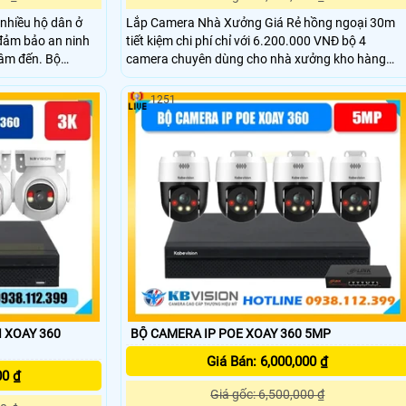
Lắp Camera Nhà Xưởng Giá Rẻ hồng ngoại 30m
 nhiều hộ dân ở
tiết kiệm chi phí chỉ với 6.200.000 VNĐ bộ 4
 đảm bảo an ninh
camera chuyên dùng cho nhà xưởng kho hàng
m đến. Bộ
thương hiệu Dahua đã bao gồm nhân công lắp đặ
D1027G2H-LIUF với
trọn gói giá rẻ phù hợp lắp đặt cho mọi doanh
n được trang bị
1251
nghiệp.
ào ban đêm, kèm
IP67, được tích
m thanh
 XOAY 360
BỘ CAMERA IP POE XOAY 360 5MP
Giá Bán: 6,000,000 ₫
00 ₫
Giá gốc: 6,500,000 ₫