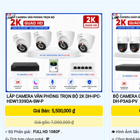
9
3
LẮP CAMERA VĂN PHÒNG TRỌN BỘ 2K DH-IPC-
BỘ CAMERA G
HDW1339DA-SW-P
DH-P3AS-PV
Giá Bán: 5,500,000 ₫
Giá gốc: 7,000,000 ₫
️⚡ Độ Phân giải :
FULL HD 1080P .
👁 Hình Ảnh Sắc
👍 Tích hợp công nghệ :
IP.