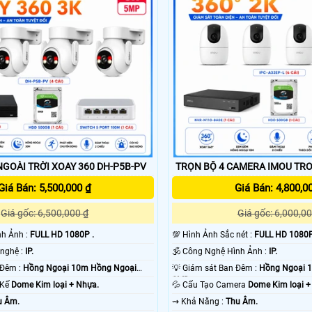
GOÀI TRỜI XOAY 360 DH-P5B-PV
TRỌN BỘ 4 CAMERA IMOU TRO
Giá Bán: 5,500,000 ₫
Giá Bán: 4,800,0
Giá gốc: 6,500,000 ₫
Giá gốc: 6,000,00
ình Ảnh :
FULL HD 1080P .
💯 Hình Ảnh Sắc nét :
FULL HD 1080P
⚙ Camera Công nghệ :
IP.
🕉️ Công Nghệ Hình Ảnh :
IP.
💡 Giám sát Ban Đêm :
Hồng Ngoại 10m Hồng Ngoại
💡 Giám sát Ban Đêm :
Hồng Ngoại 
SMD.
t Kế
Dome Kim loại + Nhựa.
💦 Cấu Tạo Camera
Dome Kim loại +
u Âm.
️⇝ Khả Năng :
Thu Âm.