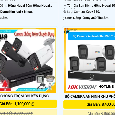
✪ Giám sát Ban Đêm :
Hồng Ngoại 10m Hồng Ngoại
🔅 Tầm Xa Ban Đêm :
Hồng Ngoại 1
Smart IR.
g
Dome Kim loại + Nhựa.
💦 Loại Camera
Xoay 360.
u Âm.
️ƒ Chức Năng :
Xoay 360 Thu Âm.
21865
 CHỐNG TRỘM CHUYÊN DỤNG
BỘ CAMERA AN NINH KHU PH
Giá Bán: 1,100,000 ₫
Giá Bán: 8,400,0
Giá gốc: 9,800,000 ₫
Giá gốc: 9,500,00