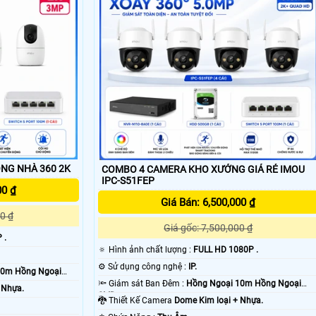
NG NHÀ 360 2K
COMBO 4 CAMERA KHO XƯỞNG GIÁ RẺ IMOU
IPC-S51FEP
00 ₫
Giá Bán: 6,500,000 ₫
0 ₫
'
Giá gốc: 7,500,000 ₫
 .
🔅 Hình ảnh chất lượng :
FULL HD 1080P .
⚙ Sử dụng công nghệ :
IP.
10m Hồng Ngoại
🔦 Giám sát Ban Đêm :
Hồng Ngoại 10m Hồng Ngoại
 Nhựa.
SMD.
🐉️ Thiết Kế Camera
Dome Kim loại + Nhựa.