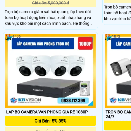
Giá gốc: 5,000,000 ₫
Trọn bộ camera
Trọn bộ camera giám sát hải quan giúp theo dõi
toàn bộ hoạt đ
toàn bộ hoạt động kiểm hóa, xuất nhập hàng và
khu vực kho bã
khu vực kho bãi một cách minh bạch. Hệ thống
camera ghi hình
camera ghi hình rõ nét ngày đêm, hỗ trợ lưu trữ và
truy xuất dữ l
truy xuất dữ liệu nhanh chóng, giúp cơ quan quản
lý và doanh ng
1406
1073
lý và doanh nghiệp kiểm soát quy trình hàng hóa
hiệu quả.
hiệu quả.
LẮP BỘ CAMERA VĂN PHÒNG GIÁ RẺ 1080P
TRỌN BỘ CAM
24/7
Giá Bán: 5%-35%