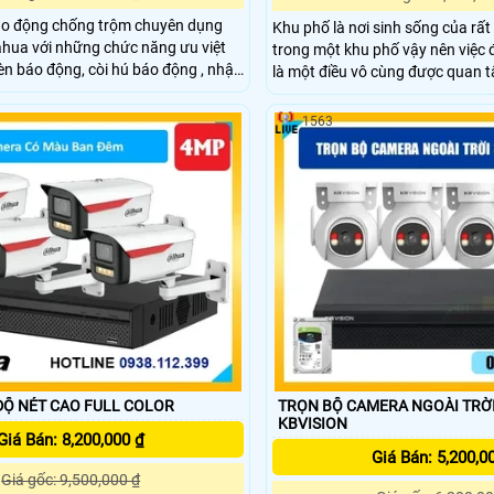
o động chống trộm chuyên dụng
Khu phố là nơi sinh sống của rất
hua với những chức năng ưu việt
trong một khu phố vậy nên việc
èn báo động, còi hú báo động , nhận
là một điều vô cùng được quan tâ
 người khi báo động, ban đêm hồng
camera an ninh khu phố DS-2C
èn led trợ sáng 60m khi có phát
độ phân giải cao lên đến 2MP, cò
1563
vị trí lắp camera báo động chống
công nghệ có thể nhìn có màu v
ụng này.
theo đó là khả năng chống nước 
hợp micro để có thể thu được â
Ộ NÉT CAO FULL COLOR
TRỌN BỘ CAMERA NGOÀI TRỜI
KBVISION
Giá Bán: 8,200,000 ₫
Giá Bán: 5,200,0
Giá gốc: 9,500,000 ₫