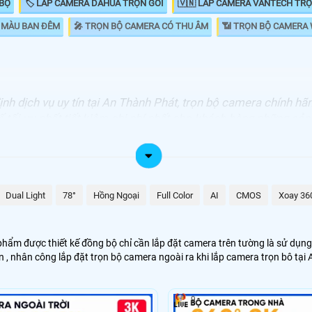
 BỘ
🏷 LẮP CAMERA DAHUA TRỌN GÓI
🇻🇳 LẮP CAMERA VANTECH TR
 MÀU BAN ĐÊM
️🎤 TRỌN BỘ CAMERA CÓ THU ÂM
📶 TRỌN BỘ CAMERA 
ịnh dịch vụ uy tín tại An Thành Phát, trọn bộ camera chính h
ế tối ưu nhất tiết kiệm chi phí nhất cho khách hàng những sả
GIÁ LẮP
3.499.000 VNĐ
Gói 4 camera Dahua giám sát gia đình
Dual Light
78°
Hồng Ngoại
Full Color
AI
CMOS
Xoay 36
5.900.000 VNĐ
Camera Thu Âm -Hồng ngoại 80m
5.599.000 VNĐ
Bộ 4 Camera Hikvision Có Màu Ban Đêm
hẩm được thiết kế đồng bộ chỉ cần lắp đặt camera trên tường là sử dụng 
n , nhân công lắp đặt trọn bộ camera ngoài ra khi lắp camera trọn bô tại
4.000.00 VNĐ
Trọn Gói 4 camera Ip cao cấp
p đặt bảo trì bảo hành hệ thống camera tân nơi, trọn gói camera được th
9