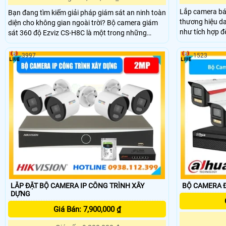
Lắp camera bá
Bạn đang tìm kiếm giải pháp giám sát an ninh toàn
thương hiệu da
diện cho không gian ngoài trời? Bộ camera giám
như tích hợp đ
sát 360 độ Ezviz CS-H8C là một trong những
diên phân biệt
option mà bạn cần chú ý tới. Với khả năng quay
ngoại 60m và đ
quét linh hoạt hoạt động ổn định môi trường khắc
3997
1523
hiện người tại 
nghiệt, chống chịu mưa gió, tích hợp mic loa đàm
trộm chuyên d
thoại, phát hiện người phương tiện và giám sát
ban đêm có màu sắ
LẮP ĐẶT BỘ CAMERA IP CÔNG TRÌNH XÂY
BỘ CAMERA Đ
DỰNG
Giá Bán: 7,900,000 ₫