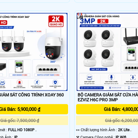
3
IÁM SÁT CÔNG TRÌNH XOAY 360
BỘ CAMERA GIÁM SÁT CỬA HÀ
EZVIZ H6C PRO 3MP
Giá Bán: 5,900,000 ₫
Giá Bán: 4,800,0
Giá gốc: 7,500,000 ₫
Giá gốc: 6,200,00
 nét :
FULL HD 1080P .
️👀 Chất lượng hình Ảnh :
2K Lite .
⚛️ Công Nghệ Hình Ảnh :
IP.
⚒ Camera Công nghệ :
IP Wifi.