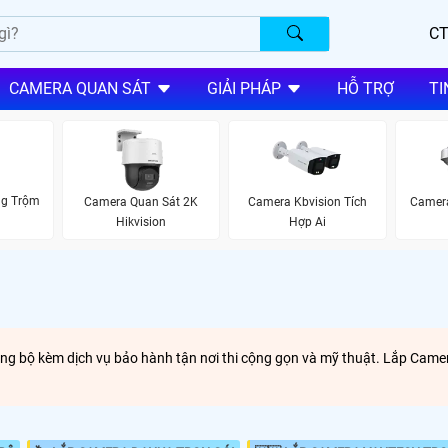
CT
CAMERA QUAN SÁT
GIẢI PHÁP
HỖ TRỢ
TI
ng Trộm
Camera Quan Sát 2K
Camera Kbvision Tích
Camera
Hikvision
Hợp Ai
ng bộ kèm dịch vụ bảo hành tận nơi thi cộng gọn và mỹ thuật. Lắp Camer