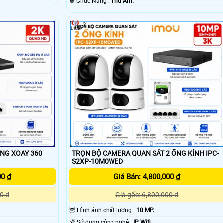
️♚ Chức Năng :
Thu Âm.
3
NG XOAY 360
TRỌN BỘ CAMERA QUAN SÁT 2 ỐNG KÍNH IPC-
S2XP-10M0WED
00 ₫
Giá Bán: 4,800,000 ₫
0 ₫
Giá gốc: 6,800,000 ₫
🦉 Hình ảnh chất lượng :
10 MP.
🕉️ Sử dụng công nghệ :
IP Wifi.