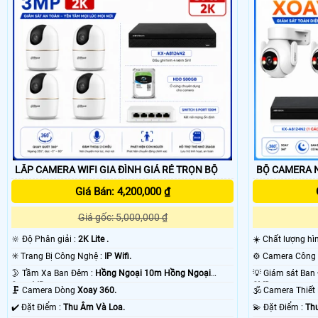
lắp hệ thống camera lên hình dơn giản nhất. ☎
LẮP CAMERA WIFI GIA ĐÌNH GIÁ RẺ TRỌN BỘ
BỘ CAMERA N
Giá Bán: 4,200,000 ₫
Giá gốc: 5,000,000 ₫
🔆 Độ Phân giải :
2K Lite .
☀️ Chất lượng h
✳️ Trang Bị Công Nghệ :
IP Wifi.
🌛 Tầm Xa Ban Đêm :
Hồng Ngoại 10m Hồng Ngoại
Smart IR.
SMD.
🗜️ Camera Dòng
Xoay 360.
🕉️ Camera Thiế
️✔️ Đặt Điểm :
Thu Âm Và Loa.
️💫 Đặt Điểm :
Th