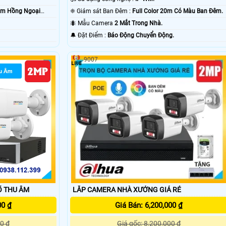
0m Hồng Ngoại
❈ Giám sát Ban Đêm :
Full Color 20m Có Màu Ban Ðêm.
🐜 Mẫu Camera
2 Mắt Trong Nhà.
️🔔 Đặt Điểm :
Báo Động Chuyển Động.
9007
LẮP CAMERA NHÀ XƯỞNG GIÁ RẺ
Ố THU ÂM
Giá Bán: 6,200,000 ₫
00 ₫
Giá gốc: 8,200,000 ₫
0 ₫