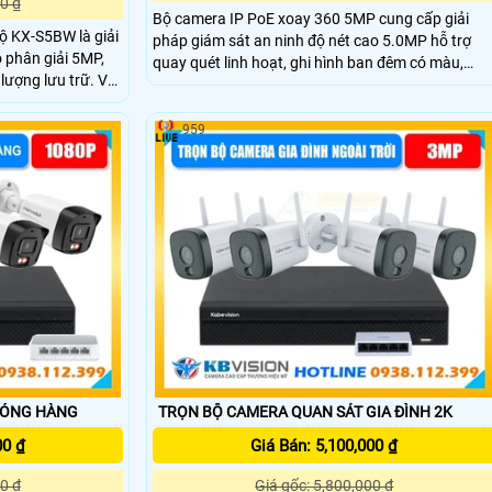
0 ₫
Bộ camera IP PoE xoay 360 5MP cung cấp giải
ộ KX-S5BW là giải
pháp giám sát an ninh độ nét cao 5.0MP hỗ trợ
 phân giải 5MP,
quay quét linh hoạt, ghi hình ban đêm có màu,
lượng lưu trữ. Với
phát hiện chuyển động thông minh và cảnh báo
đèn LED ánh sáng
chủ động, công nghệ PoE giúp lắp đặt gọn gàng,
hiết bị đảm bảo
ổn định.
959
c tính năng như
ất thường, cùng
ĐÓNG HÀNG
TRỌN BỘ CAMERA QUAN SÁT GIA ĐÌNH 2K
00 ₫
Giá Bán: 5,100,000 ₫
0 ₫
Giá gốc: 5,800,000 ₫