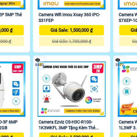
2P 5MP Thẻ
Camera Wifi Imou Xoay 360 IPC-
Camera Wi
S31FEP
S7XEP-1
0,000 ₫
Giá Sale: 1,500,000 ₫
Giá
,000 ₫
Giá Gốc: 1,700,000 ₫
Gi
8450
3972
D-3F 6MP
Camera Ezviz CS-H3C-R100-
Camera Wi
32GB
1K3WKFL 3MP Tặng Kèm Thẻ
1L3WF 3.
32GB