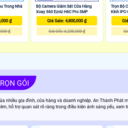
ou Trong Nhà
Bộ Camera Giám Sát Cửa Hàng
Trọn Bộ 
Xoay 360 Ezviz H6C Pro 3MP
Kính IP
0,000 ₫
Giá Sale: 4,800,000 ₫
Giá
,000 ₫
Giá Gốc: 6,200,000 ₫
Gi
RỌN GÓI
của nhiều gia đình, cửa hàng và doanh nghiệp. An Thành Phát 
đêm, hỗ trợ quan sát rõ ràng trong điều kiện ánh sáng yếu, xem 