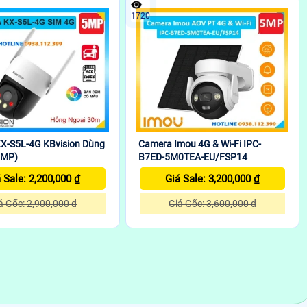
1720
X-S5L-4G KBvision Dùng
Camera Imou 4G & Wi-Fi IPC-
5MP)
B7ED-5M0TEA-EU/FSP14
 Sale: 2,200,000 ₫
Giá Sale: 3,200,000 ₫
á Gốc: 2,900,000 ₫
Giá Gốc: 3,600,000 ₫