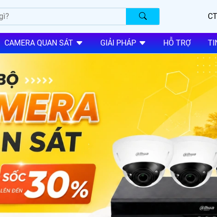
CT
CAMERA QUAN SÁT
GIẢI PHÁP
HỖ TRỢ
TI