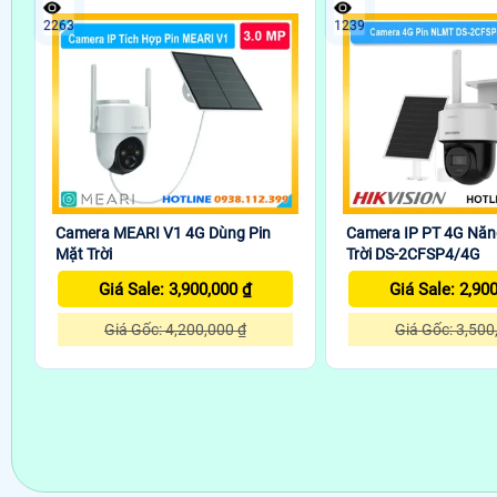
2263
1239
Camera MEARI V1 4G Dùng Pin
Camera IP PT 4G Nă
Mặt Trời
Trời DS-2CFSP4/4G
Giá Sale: 3,900,000 ₫
Giá Sale: 2,90
Giá Gốc: 4,200,000 ₫
Giá Gốc: 3,500