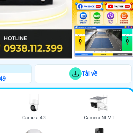
Tải về
949
Camera 4G
Camera NLMT