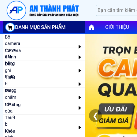
GIỚI THIỆU
DANH MỤC SẢN PHẨM
Bộ
camera
quan
Camera
sát
chính
hãng
Đầu
ghi
hình
Thiết
bị
mạng
Máy
chấm
công
Chuông
cửa
❮
Thiết
bị
báo
Khóa