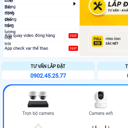
cháy
cửa
thông
Báo
minh
động
chống
Đèn
trộm
năng
lượng
App quay video đóng hàng
Hot!
mặt
trời
App check var thể thao
Hot!
TƯ VẤN LẮP ĐẶT
T
0902.45.25.77
Trọn bộ camera
Camera wifi