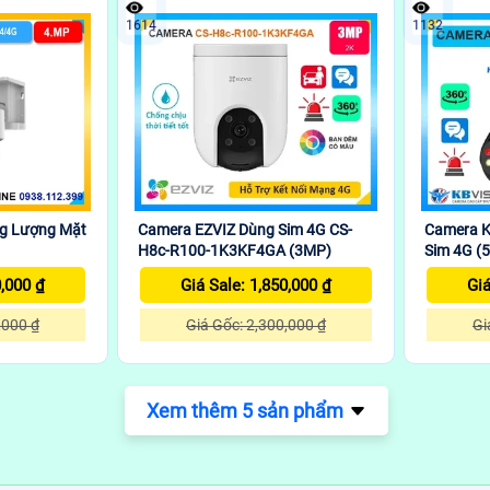
1614
1132
ng Lượng Mặt
Camera EZVIZ Dùng Sim 4G CS-
Camera K
H8c-R100-1K3KF4GA (3MP)
Sim 4G (
0,000 ₫
Giá Sale: 1,850,000 ₫
Giá
,000 ₫
Giá Gốc: 2,300,000 ₫
Gi
Xem thêm 5 sản phẩm