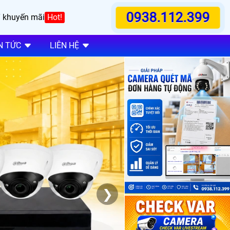
0938.112.399
 khuyến mãi
Hot!
N TỨC
LIÊN HỆ
❯