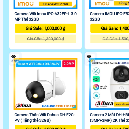
Camera Wifi Imou IPC-A32EP-L 3.0
Camera IMOU IPC-F5
MP Thẻ 32GB
32GB
Giá Sale: 1,000,000 ₫
Giá Sale: 1,40
Giá Gốc: 1,300,000 ₫
Giá Gốc: 1,500
3765
3230
Camera Thân Wifi Dahua DH-F2C-
Camera 2 Mắt DH-H3
PV ( Tặng thẻ 32GB)
(3MP+3MP) 2K Thẻ 