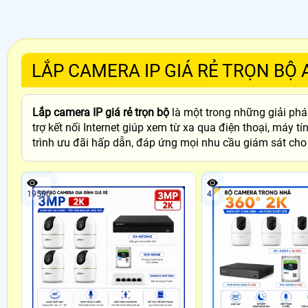
LẮP CAMERA IP GIÁ RẺ TRỌN BỘ 
Lắp camera IP giá rẻ trọn bộ
là một trong những giải phá
trợ kết nối Internet giúp xem từ xa qua điện thoại, máy
trình ưu đãi hấp dẫn, đáp ứng mọi nhu cầu giám sát cho
19580
4