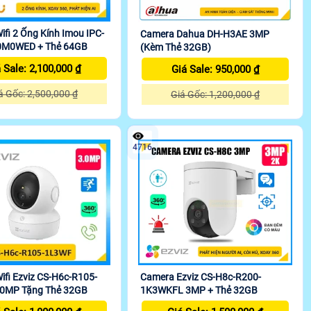
fi 2 Ống Kính Imou IPC-
Camera Dahua DH-H3AE 3MP
0M0WED + Thẻ 64GB
(Kèm Thẻ 32GB)
 Sale: 2,100,000 ₫
Giá Sale: 950,000 ₫
á Gốc: 2,500,000 ₫
Giá Gốc: 1,200,000 ₫
4716
fi Ezviz CS-H6c-R105-
Camera Ezviz CS-H8c-R200-
0MP Tặng Thẻ 32GB
1K3WKFL 3MP + Thẻ 32GB