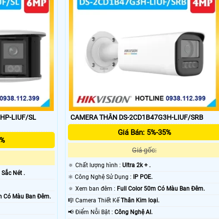
'
HP-LIUF/SL
CAMERA THÂN DS-2CD1B47G3H-LIUF/SRB
Giá Bán: 5%-35%
5%
Giá gốc:
🔅 Chất lượng hình :
Ultra 2k + .
 Sắc Nét .
⚛️ Công Nghệ Sử Dụng :
IP POE.
🔅 Xem ban đêm :
Full Color 50m Có Màu Ban Ðêm.
0m Có Màu Ban Ðêm.
🎼️ Camera Thiết Kế
Thân Kim loại.
️📢 Điểm Nỗi Bật :
Công Nghệ AI.