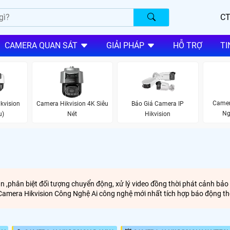
CT
CAMERA QUAN SÁT
GIẢI PHÁP
HỖ TRỢ
TI
Camer
kvision
Camera Hikvision 4K Siêu
Báo Giá Camera IP
Ng
u)
Nét
Hikvision
an ,phân biệt đối tượng chuyển động, xử lý video đồng thời phát cảnh bả
 Camera Hikvision Công Nghệ Ai công nghệ mới nhất tích hợp báo động 