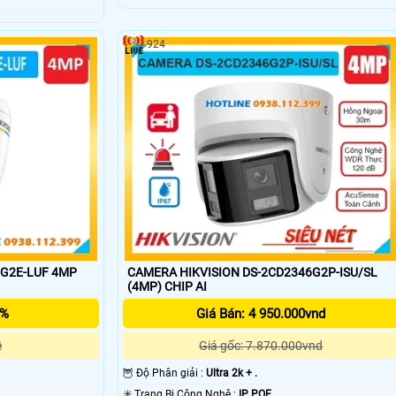
924
7G2E-LUF 4MP
CAMERA HIKVISION DS-2CD2346G2P-ISU/SL
(4MP) CHIP AI
5%
Giá Bán: 4 950.000vnd
ệ
Giá gốc: 7.870.000vnd
🦉 Độ Phân giải :
Ultra 2k + .
✳️ Trang Bị Công Nghệ :
IP POE.