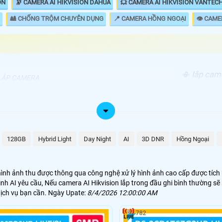
ON
🔭 CAMERA AI HIKVISION DAHUA
💥 CAMERA AI HIKVISION VANTEC
🎎 CHỐNG TRỘM CHUYÊN DỤNG
📍 CAMERA HỒNG NGOẠI
👁 CAME
📳 lắp cam
LẮP CAMERA
AI khác nh
00.000 VNĐ
AI Xoay Theo Chuyển Động
được sử dụ
thương chứ
00.000 VNĐ
Camera AI Hikvision CB8
hạn chế báo
sẽ theo gi
800,000 VNĐ
Camera AI Hikvision Dùng Giao Thông
128GB
Hybrid Light
Day Night
AI
3D DNR
Hồng Ngoại
ngoài ra v
thi hình v
.300.000 VNĐ
Camera Báo Động Thông Minh AI
hình ảnh thu được thông qua công nghệ xử lý hình ảnh cao cấp được tích
nh AI yêu cầu, Nếu camera AI Hikvision lắp trong đầu ghi bình thường s
 thì yêu cầu camera cần phải có kết nối dữ liệu cũng để phát huy hết ưu
chức năng có thể hoặt động độc lập đơn giản được thiết kế sẵng trên came
dịch vụ bạn cần. Ngày Upate:
8/4/2026 12:00:00 AM
t. 💡
782