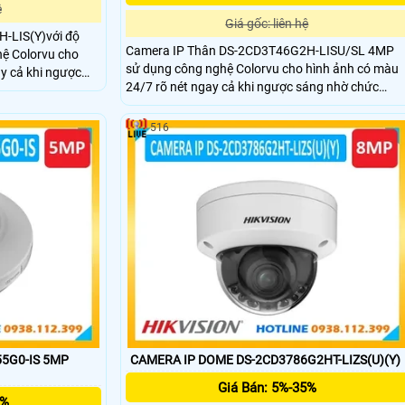
ệ
Giá gốc: liên hệ
-LIS(Y)với độ
Camera IP Thân DS-2CD3T46G2H-LISU/SL 4MP
hệ Colorvu cho
sử dụng công nghệ Colorvu cho hình ảnh có màu
y cả khi ngược
24/7 rõ nét ngay cả khi ngược sáng nhờ chức
oại mục tiêu con
năng WDR,phân loại mục tiêu con người và
 led trắng ban đêm
phương tiện,hỗ trợ đèn led trắng ban đêm
ops, bộ nhớ 60
516
60m,chuẩn IP67,công suất 1,5 Tops, bộ nhớ 60
C 2GB,hỗ trợ thẻ
MB, RAM 400 MB và bộ nhớ eMMC 2GB,hỗ trợ thẻ
.265 hoạt động
nhớ SD 512GB.Đèn nhấp nháy và báo động âm
thanh để cảnh báo kẻ xâm nhập.
55G0-IS 5MP
CAMERA IP DOME DS-2CD3786G2HT-LIZS(U)(Y)
Giá Bán: 5%-35%
5%