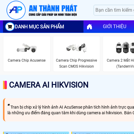
GIỚI THIỆU
DANH MỤC SẢN PHẨM
Camera Chip Acusense
Camera Chip Progressive
Camera 2 Mắt Hi
Scan CMOS Hikvision
(TandemV
CAMERA AI HIKVISION
Tran bị chip xử lý hình ảnh AI AcuSense phân tích hình ảnh trực qu
là những ưu điểm đáng quan tâm khi dùng camera ai hikvision. Bán