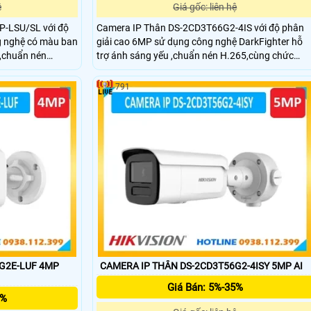
ệ
Giá gốc: liên hệ
-LSU/SL với độ
Camera IP Thân DS-2CD3T66G2-4IS với độ phân
g nghệ có màu ban
giải cao 6MP sử dụng công nghệ DarkFighter hỗ
m,chuẩn nén
trợ ánh sáng yếu ,chuẩn nén H.265,cùng chức
gược sáng WDR
năng chóng ngược sáng WDR,hồng ngoại ban
hỗ trợ thẻ nhớ SD
đêm 90m,chuẩn IP67 và chống phá hoại (IK10),h
791
gười và phương
trợ thẻ nhớ SD 512GB,phân loại mục tiêu con
h và loa báo
người và phương tiện .Vỏ kim loại là sự lựa chọn
g âm thanh để
hoàn hảo cho bạn.
G2E-LUF 4MP
CAMERA IP THÂN DS-2CD3T56G2-4ISY 5MP AI
Giá Bán: 5%-35%
5%