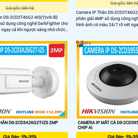
Giá gốc: liên h
Giá gốc: liên hệ
Camera IP Thân DS-2CD3T46G2H
n DS-2CD3T46G2-4IS(Y)với độ
phân giải 4MP sử dụng công ng
 sử dụng công nghệ DarkFighter cho
hình ảnh có màu 24/7 rõ nét nga
t ngay cả khi ngược sáng nhờ chức
sáng nhờ chức năng WDR,phân l
loại mục tiêu con người và
người và phương tiện,hỗ trợ đèn
ỗ trợ hồng ngoại ban đêm
60m,chuẩn IP67,công suất 1,5 T
814
,công suất 1,5 Tops, bộ nhớ 60
MB, RAM 400 MB và bộ nhớ eMM
MB và bộ nhớ eMMC 2GB.Công
nhớ SD 512GB.Công nghệ nén H
 hoạt động hiệu quả ngoài trời.
hiệu quả ngoài trời.
HÂN DS-2CD3A26G2T-IZS 2MP
CAMERA IP MẮT CÁ DS-2CD39
CHIP AI
Giá Bán: 5%-35%
Giá Bán: 5%-3