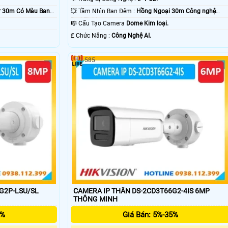
or 30m Có Màu Ban
💥 Tầm Nhìn Ban Đêm :
Hồng Ngoại 30m Công nghệ
DarkFighter.
🎼️ Cấu Tạo Camera
Dome Kim loại.
️₤ Chức Năng :
Công Nghệ AI.
585
G2P-LSU/SL
CAMERA IP THÂN DS-2CD3T66G2-4IS 6MP
THÔNG MINH
5%
Giá Bán: 5%-35%