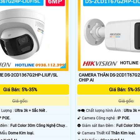
E DS-2CD1367G2HP-LIUF/SL
CAMERA THÂN DS-2CD1T67G2
CHIP AI
Giá Bán: 5%-35%
Giá Bán: 5%-3
Giá gốc:
Giá gốc:
t Lượng :
Ultra 3k + Sắc Nét .
👁️‍🗨 Chất lượng hình Ảnh :
Ultra 3k +
P POE.
🌠 Camera Công nghệ :
IP POE.
🌙 Hình ảnh ban đêm :
Full Color 30m Công Nghệ Chuyên
🌚 Giám sát Ban Đêm :
Full Color 3
o Mẫu
Dome Kim loại.
💎 Camera Thiết Kế
Thân Kim loại.