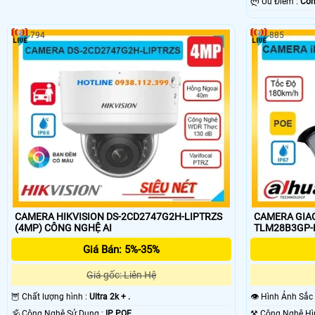
️ლ Ưu Điểm :
Côn
794
885
CAMERA HIKVISION DS-2CD2747G2H-LIPTRZS
CAMERA GIAO
(4MP) CÔNG NGHỆ AI
TLM28B3GP-B
Giá Bán: 5%-35%
Giá gốc: Liên Hệ
🦉 Chất lượng hình :
Ultra 2k + .
👁 Hình Ảnh Sắc
🕉️ Công Nghệ Sử Dụng :
IP POE.