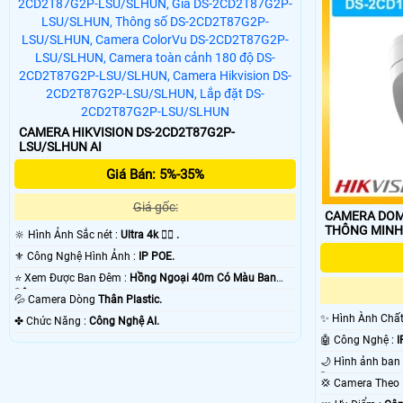
CAMERA HIKVISION DS-2CD2T87G2P-
LSU/SLHUN AI
Giá Bán: 5%-35%
Giá gốc:
CAMERA DOM
THÔNG MINH
🔆 Hình Ảnh Sắc nét :
Ultra 4k 👍🏾 .
⚜️ Công Nghệ Hình Ảnh :
IP POE.
⭐ Xem Được Ban Đêm :
Hồng Ngoại 40m Có Màu Ban
Ðêm.
💦 Camera Dòng
Thân Plastic.
✨ Hình Ành Chấ
️✤ Chức Năng :
Công Nghệ AI.
🤖️ Công Nghệ :
I
Dụng.
💢 Camera The