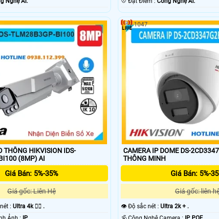
g Nghệ AI.
️💠 Đặt Điểm :
Công Nghệ AI.
1047
 THÔNG HIKVISION IDS-
CAMERA IP DOME DS-2CD334
I100 (8MP) AI
THÔNG MINH
Giá Bán: 5%-35%
Giá Bán: 5%-3
Giá gốc: Liên Hệ
Giá gốc: liên h
 nét :
Ultra 4k 👍🏾 .
👁 Độ sắc nét :
Ultra 2k + .
⚒ Công Nghệ Hình Ảnh :
IP.
🕉️ Công Nghệ Camera :
IP POE.