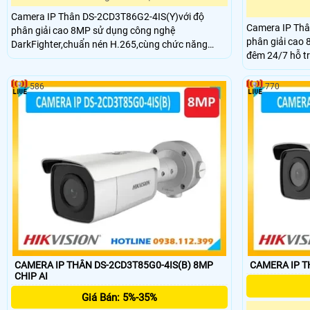
Camera IP Thân DS-2CD3T86G2-4IS(Y)với độ
Camera IP Thâ
phân giải cao 8MP sử dụng công nghệ
phân giải cao
DarkFighter,chuẩn nén H.265,cùng chức năng
đêm 24/7 hỗ t
chóng ngược sáng WDR cho hình ảnh rõ nét ,hồng
H.265,cùng c
ngoại xa 90m,chuẩn IP67,hỗ trợ thẻ nhớ SD
cho hình ảnh r
512GB.Vỏ kim loại là sự lựa chọn hoàn hảo cho
586
770
512GB,phân lo
bạn,phân loại mục tiêu con người và phương tiện.
tiện.Tích hợp 
động.Đèn nhấp
cảnh báo kẻ x
CAMERA IP THÂN DS-2CD3T85G0-4IS(B) 8MP
CAMERA IP T
CHIP AI
Giá Bán: 5%-35%