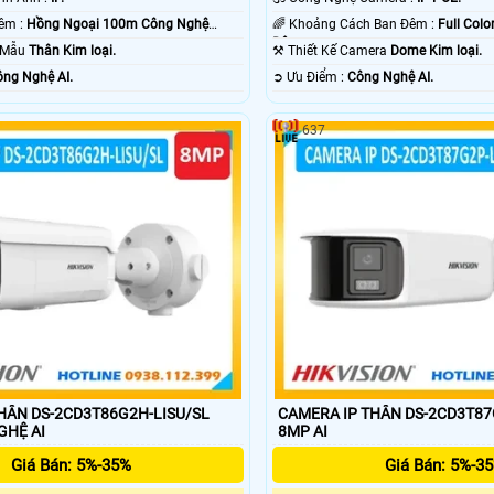
✪ Tầm Xa Ban Đêm :
Hồng Ngoại 100m Công Nghệ
🌈 Khoảng Cách Ban Đêm :
Full Col
Ðêm.
o Mẫu
Thân Kim loại.
⚒ Thiết Kế Camera
Dome Kim loại.
ng Nghệ AI.
️➲ Ưu Điểm :
Công Nghệ AI.
637
HÂN DS-2CD3T86G2H-LISU/SL
CAMERA IP THÂN DS-2CD3T87
NGHỆ AI
8MP AI
Giá Bán: 5%-35%
Giá Bán: 5%-3