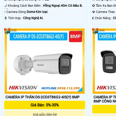
🌙 Khoảng Cách Ban Đêm :
Hồng Ngoại 40m Có Màu Ban
Ðêm.
Chuyên Dụng.
↕️ Camera Dòng
Dome Kim loại.
💎 Camera The
️👮 Tích Hợp :
Công Nghệ AI.
️₤ Chức Năng :
Cô
630
604
CAMERA IP THÂN DS-2CD3T86G2-4IS(Y) 8MP
CAMERA IP T
8MP CÔNG 
Giá Bán: 5%-35%
Giá gốc: liên hệ