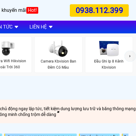
0938.112.399
 khuyến mãi
Hot!
N TỨC
LIÊN HỆ
a Wifi Hikvision
Camera Kbvision Ban
Đầu Ghi Ip 8 Kênh
oài Trời 360
Đêm Có Màu
Kbvision
o chủ động ngay lập tức, tiết kiệm dung lượng lưu trữ và băng thông mạng
thông minh chống trộm dễ dàng