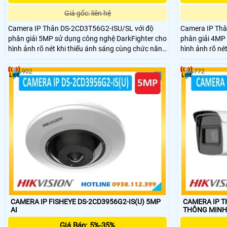
Giá gốc: liên hệ
Camera IP Thân DS-2CD3T56G2-ISU/SL với độ
Camera IP Thâ
phân giải 5MP sử dụng công nghệ DarkFighter cho
phân giải 4MP
hình ảnh rõ nét khi thiếu ánh sáng cùng chức năng
hình ảnh rõ né
chóng ngược sáng WDR,hồng ngoại ban đêm
năng WDR,phân 
60m,chuẩn IP67,hỗ trợ thẻ nhớ SD 512GB.Công
phương tiện,h
902
772
nghệ nén H.265.Vỏ kim loại ,hỗ trợ phát hiện con
90m,chuẩn IP67
người và phương tiện,đèn nhấp nháy và báo động
MB, RAM 400 
âm thanh để cảnh báo kẻ xâm nhập.
nghệ nén H.265
CAMERA IP FISHEYE DS-2CD3956G2-IS(U) 5MP
CAMERA IP T
AI
THÔNG MINH
Giá Bán: 5%-35%