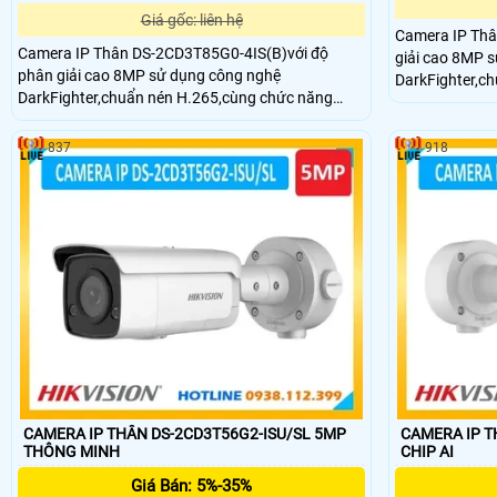
Giá gốc: liên hệ
Camera IP Thâ
Camera IP Thân DS-2CD3T85G0-4IS(B)với độ
giải cao 8MP 
phân giải cao 8MP sử dụng công nghệ
DarkFighter,c
DarkFighter,chuẩn nén H.265,cùng chức năng
chóng ngược s
chóng ngược sáng WDR cho hình ảnh rõ nét ,hồng
ngoại xa 90m,c
ngoại xa 90m,chuẩn IP67,hỗ trợ thẻ nhớ SD
512GB.Vỏ kim l
837
918
128GB.Vỏ kim loại là sự lựa chọn hoàn hảo cho
bạn,phân loại 
bạn.
CAMERA IP THÂN DS-2CD3T56G2-ISU/SL 5MP
CAMERA IP T
THÔNG MINH
CHIP AI
Giá Bán: 5%-35%