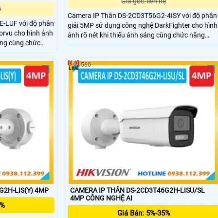
Giá gốc: liên hệ
ệ
Camera IP Thân DS-2CD3T56G2-4ISY với độ phân
-LUF với độ phân
giải 5MP sử dụng công nghệ DarkFighter cho hình
orvu cho hình ảnh
ảnh rõ nét khi thiếu ánh sáng cùng chức năng
áng cùng chức
chóng ngược sáng WDR,hồng ngoại ban đêm
90m,chuẩn IP67,hỗ trợ thẻ nhớ SD 512GB.Công
 nhớ SD
nghệ nén H.265.Vỏ kim loại ,hỗ trợ phát hiện con
560
im loại ,hỗ trợ
người và phương tiện ,có khả năng hoạt động ổn
ó khả năng hoạt
định.
 giới, phát hiện
G2H-LIS(Y) 4MP
CAMERA IP THÂN DS-2CD3T46G2H-LISU/SL
4MP CÔNG NGHỆ AI
5%
Giá Bán: 5%-35%