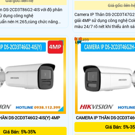
Giá gốc: liên hệ
Giá gốc: liên h
n DS-2CD3T86G2-4IS với độ phân
Camera IP Thân DS-2CD3T47G2E
sử dụng công nghệ
giải 4MP sử dụng công nghệ Col
huẩn nén H.265,cùng chức năng
màu 24/7 rõ nét khi thiếu ánh s
áng WDR cho hình ảnh rõ nét ,hồng
năng chóng ngược sáng WDR,đèn ánh sáng ban
huẩn IP67,hỗ trợ thẻ nhớ SD
đêm 50m,chuẩn IP67,hỗ trợ thẻ
oại là sự lựa chọn hoàn hảo cho
499
256GB.Công nghệ nén H.265.Vỏ k
mục tiêu con người và phương tiện.
phát hiện con người và xe cộ ,c
động ổn định.Phát hiện vượt ranh
xâm nhập.
HÂN DS-2CD3T46G2-4IS(Y) 4MP
CAMERA IP THÂN DS-2CD3T46
Giá Bán: 5%-3
Giá Bán: 5%-35%