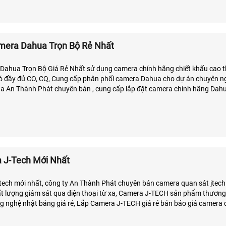
mera Dahua Trọn Bộ Rẻ Nhất
 Dahua Trọn Bộ Giá Rẻ Nhất sử dụng camera chính hãng chiết khấu cao 
 đầy đủ CO, CQ, Cung cấp phân phối camera Dahua cho dự án chuyên nghiệp
a An Thành Phát chuyên bán , cung cấp lắp đặt camera chính hãng Dah
háng tân nơi. HCM, Đồng Nai, Bình Dương
 J-Tech Mới Nhất
ch mới nhất, công ty An Thành Phát chuyên bán camera quan sát jtech g
g giám sát qua điện thoại từ xa, Camera J-TECH sản phẩm thương hiệu Việt
 nghệ nhật bảng giá rẻ, Lắp Camera J-TECH giá rẻ bản báo giá camera 
 lý rẻ nhất, Báo giá lắp đặt camera J-Tech là lựa chọn giá rẻ tiết kiệm chi 