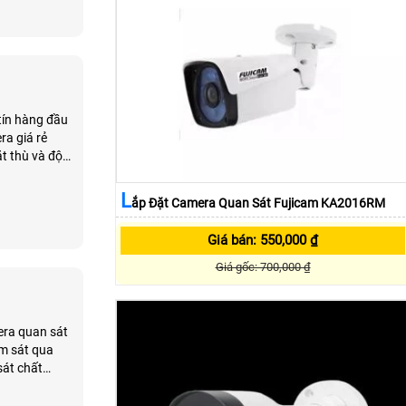
tín hàng đầu
ra giá rẻ
t thù và độ
 những phần
L
Ắp Đặt Camera Quan Sát Fujicam KA2016RM
Giá bán: 550,000 ₫
Giá gốc: 700,000 ₫
era quan sát
sát chất
ý kỹ thuật