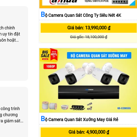
B
Ộ Camera Quan Sát Công Ty Siêu Nét 4K
Giá bán: 13,990,000 ₫
ch chính
 uy tín đặt
Giá gốc: 18,100,000 ₫
luôn hoặt
, chiết khấu
 công trình
ụng chương
B
Ộ Camera Quan Sát Xưởng May Giá Rẻ
ra giám sát
Giá bán: 4,900,000 ₫