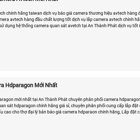
ch chính hãng taiwan dịch vụ báo giá camera thương hiệu avtech hàng 
amera avtech hàng đầu chất lượng tốt dịch vụ lắp camera avtech chính h
 sử dụng hệ thống camera quan sát avetch tại An Thành Phát dịch vụ tốt 
g đầu trên thị trường Việt Nam
ra Hdparagon Mới Nhất
aragon mới nhất tại An Thành Phát chuyên phân phối camera hdparagon
uan sát hdparagon chính hãng giá sỉ, chuyên phân phối cung cấp lắp đặ
u cao cho thợ đại lý bản báo giá camera hdparaon chính hãng, Lắp đặt
háp công nghệ mới giám sát ổn định qua điện thoại, Camera HDparagon 
 camera HDparagon rất rẻ và cạnh tranh.