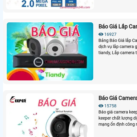
Báo Giá Lắp Ca
16927
Bảng Báo Giá lắp C
dịch vụ lắp camera 
tiandy, Lắp camera 
nét cao, Camera tia
mềm tích hợp giúp 
Báo Giá Camera
15758
Báo giá camera kee
keeper chất lượng dịch
mạng ổn định công 
lượng lâu xuống màu
lắp đặt camera