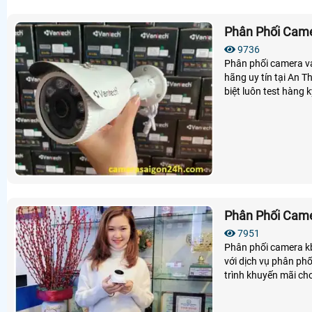
Phân Phối Cam
9736
Phân phối camera va
hãng uy tín tại An T
biệt luôn test hàng
động tốt, Camera va
cho kỹ thuật cao nh
Phân Phối Came
7951
Phân phối camera kbv
với dịch vụ phân ph
trình khuyến mãi cho
24 tháng đổi mới sản