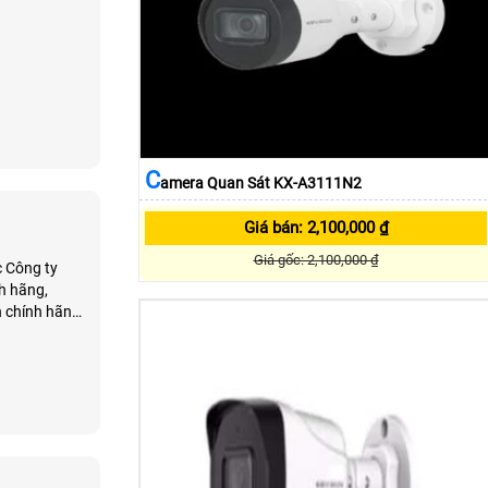
C
Amera Quan Sát KX-A3111N2
Giá bán: 2,100,000 ₫
Giá gốc: 2,100,000 ₫
c Công ty
h hãng,
h chính hãng