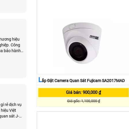
thương hiệu
. Công
ua bảo hành
L
Ắp Đặt Camera Quan Sát Fujicam SA2017MAD
Giá bán: 900,000 ₫
Giá gốc: 1,100,000 ₫
í rẻ dịch vụ
quan sát J-
phí