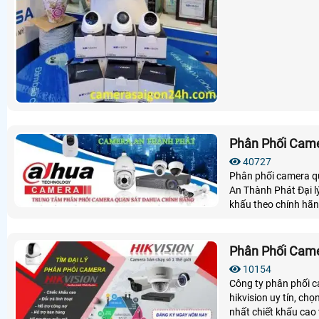
Phân Phối Cam
40727
Phân phối camera q
An Thành Phát Đại l
khấu theo chính hãn
miền nam
Phân Phối Came
10154
Công ty phân phối c
hikvision uy tín, ch
nhất chiết khấu cao