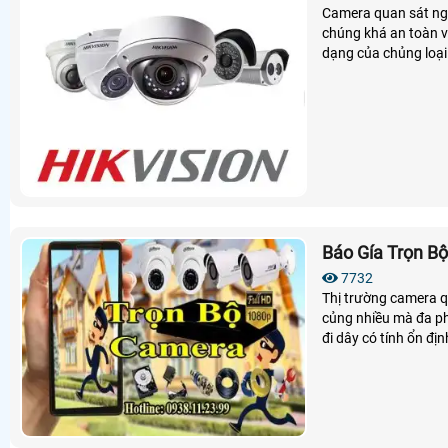
Camera quan sát ngà
chúng khá an toàn và hiệu quả. Tuy nhiên họ cũng khá phân vân về
dạng của chủng loại camera. Để biết thêm thông tin mời bạn xem qua c
loại dưới đây nhé!
Báo Gía Trọn B
7732
Thị trường camera q
củng nhiều mà đa p
đi dây có tính ổn đị
sát đi dây là một hệ
tại những nơi mà cần
tivi, máy tính, Ipad, 