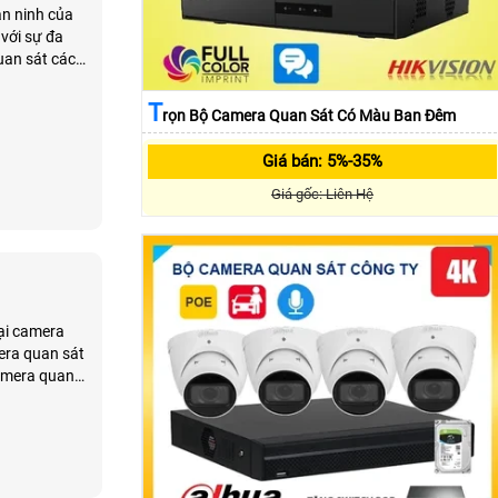
an ninh của
T
Rọn Bộ Camera Quan Sát Có Màu Ban Đêm
Giá bán: 5%-35%
Giá gốc: Liên Hệ
oại camera
era quan sát
camera quan
ững hoạt động
 tiếp bằng