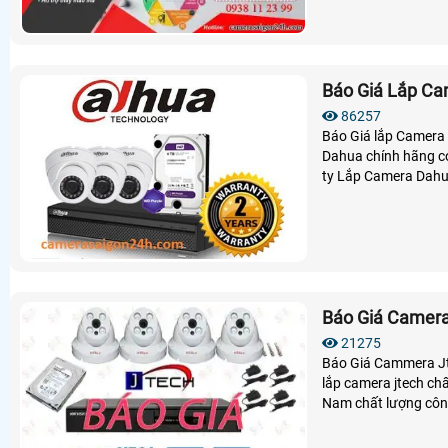
Báo Giá Lắp Ca
86257
Báo Giá lắp Camera
Dahua chính hãng có
ty Lắp Camera Dahu
24 t
Báo Giá Camera
21275
Báo Giá Cammera Jte
lắp camera jtech chất lượn
Nam chất lượng công
tech cho kỹ thuật Đại