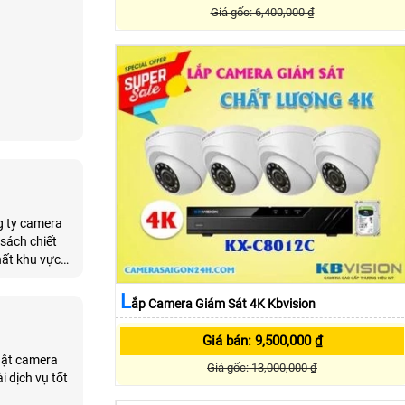
Giá gốc: 6,400,000 ₫
g ty camera
 sách chiết
hất khu vực
L
Ắp Camera Giám Sát 4K Kbvision
Giá bán: 9,500,000 ₫
huật camera
Giá gốc: 13,000,000 ₫
i dịch vụ tốt