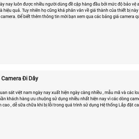
y nay luôn được nhiều người dùng đề cập hàng đầu bởi mức độ bảo vệ 
 giá thành của thiết bị này với sự đa
ác bảng giá camera quan sát các
ộ Camera Đi Dây
uan sát việt nam ngày nay xuất hiện ngày càng nhiều , mẫu mã và các l
hần khách hàng ưu chuộng sử dụng nhiều nhất hiện nay vì các dòng cam
nh cao , dễ sữa chữa khi bị lỗi trong quá trình sử dụng Hệ thống Lắp đặt 
 thống bao gồm các thiết bị điện tử được kết nối với nhau để ghi hình nh
 quan sát, theo dõi và đưa hình ảnh tới cho người sử dụng quan sát trực
điện thoại.