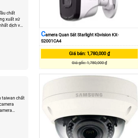
đầu chất
ãng xuất xứ
nhất dịch vụ
C
Amera Quan Sát Starlight Kbvision KX-
S2001CA4
Giá bán: 1,780,000 ₫
Giá gốc: 1,780,000 ₫
 taiwan chất
t camera
 camera
tích hợp