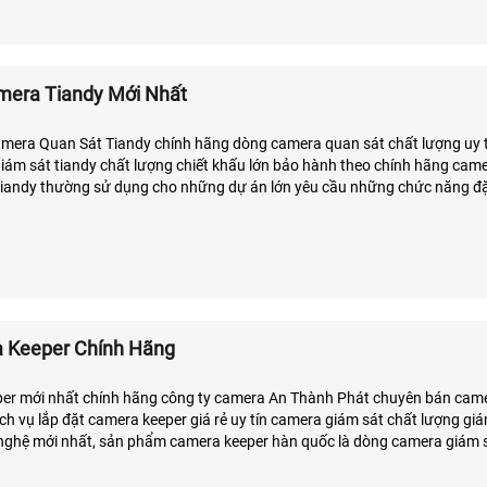
mera Tiandy Mới Nhất
amera Quan Sát Tiandy chính hãng dòng camera quan sát chất lượng uy 
giám sát tiandy chất lượng chiết khấu lớn bảo hành theo chính hãng came
tiandy thường sử dụng cho những dự án lớn yêu cầu những chức năng đặ
ndy là thương hiệu camera cao cấp chất lượng và uy tín, Luôn phát triển
cho camera thông minh hơn.
 Keeper Chính Hãng
per mới nhất chính hãng công ty camera An Thành Phát chuyên bán cam
 vụ lắp đặt camera keeper giá rẻ uy tín camera giám sát chất lượng giám sát qua
nghệ mới nhất, sản phẩm camera keeper hàn quốc là dòng camera giám 
, bảng báo giá camera keeper luôn cập nhật mới chiết khấu cao cho đại l