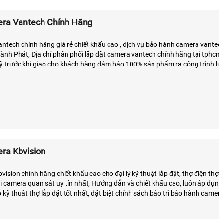
era Vantech Chính Hãng
ntech chính hãng giá rẻ chiết khấu cao , dịch vụ bảo hành camera vante
hành Phát, Địa chỉ phân phối lắp đặt camera vantech chính hãng tại tphcm
 kỹ trước khi giao cho khách hàng đảm bảo 100% sản phẩm ra công trình 
ntech bảo hành chính hãng 5 năm dịch vụ chăm sóc khách hàng tốt nhất
ất
ra Kbvision
ision chính hãng chiết khấu cao cho đại lý kỹ thuật lắp đặt, thợ điện thợ
ối camera quan sát uy tín nhất, Hướng dẫn và chiết khấu cao, luôn áp d
 kỹ thuât thợ lắp đặt tốt nhất, đặt biệt chính sách bảo trì bảo hành came
 phẩm trong tháng đầu tiên nếu có lỗi về thiết bị cung cấp.