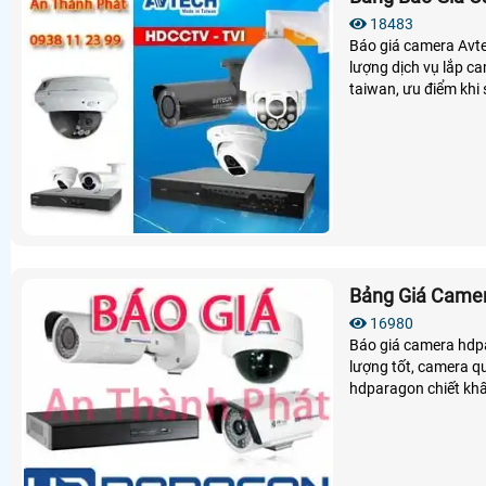
18483
Báo giá camera Avte
lượng dịch vụ lắp c
taiwan, ưu điểm khi
camera giám sát hàn
Bảng Giá Came
16980
Báo giá camera hdp
lượng tốt, camera q
hdparagon chiết khấ
HDparagon là giải p
nhiều công nghệ Giá