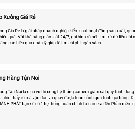
o Xưởng Giá Rẻ
g Giá Rẻ là giải pháp doanh nghiệp kiểm soát hoạt động sản xuất, quả
iệu quả. Với khả năng giám sát 24/7, ghi hình rõ nét, lưu trữ dữ liệu dài
Nâng cao hiệu quả quản lý giúp tối ưu chi phí ngân sách
ng Hàng Tận Nơi
g Tận Nơi là dịch vụ thi công hệ thống camera giám sát quy trình đóng
nhìn thấy rõ mã vận đơn và quay được toàn cảnh quá trình gói hàng. K
HÀNH PHÁT bạn sẽ có 1 hệ thống hoàn chỉnh từ camera đến Phần mềm qu
 mã vận đơn