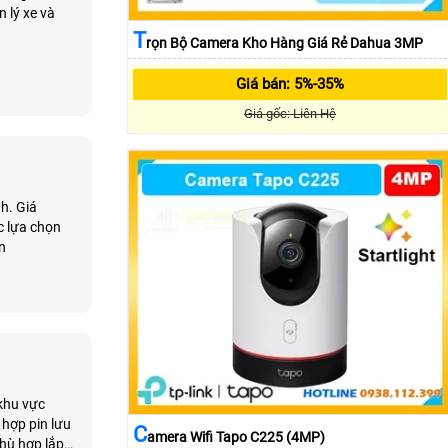
 lý xe và
T
Rọn Bộ Camera Kho Hàng Giá Rẻ Dahua 3MP
Giá bán: 5%-35%
Giá gốc: Liên Hệ
h. Giá
c lựa chọn
ản
 hợp pin lưu
C
Amera Wifi Tapo C225 (4MP)
hù hợp lắp