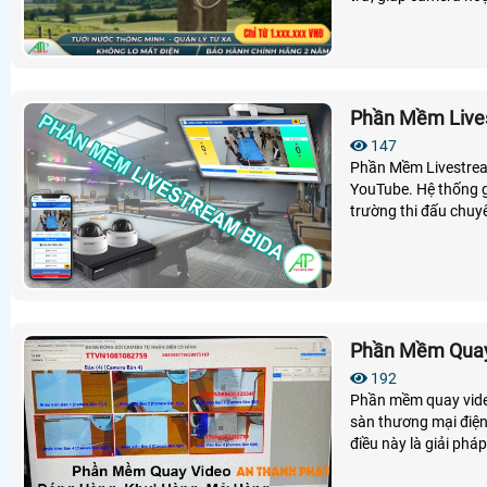
đặt cho nhà ở, trang 
Phần Mềm Live
147
Phần Mềm Livestream
YouTube. Hệ thống g
trường thi đấu chuy
Phần Mềm Quay
192
Phần mềm quay vide
sàn thương mại điện
điều này là giải phá