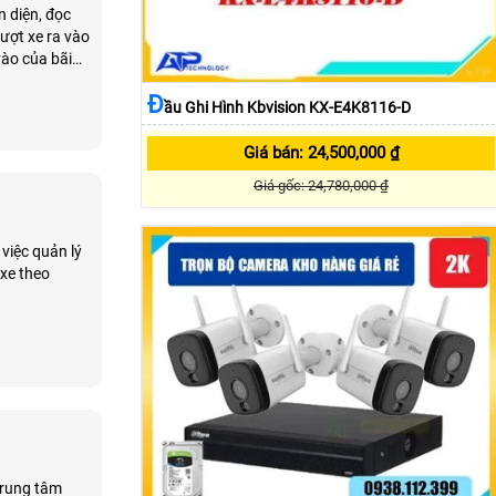
n diện, đọc
lượt xe ra vào
vào của bãi
Đ
Ầu Ghi Hình Kbvision KX-E4K8116-D
Giá bán: 24,500,000 ₫
Giá gốc: 24,780,000 ₫
việc quản lý
 xe theo
 trung tâm