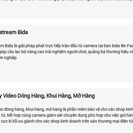
trại, kho bãi, công trình và khu vực ngoài trời
stream Bida
 Bida là giải pháp phát trực tiếp trận đấu từ camera tại bàn bida lên F
iúp câu lạc bộ nâng cao trải nghiệm người chơi, quảng bá thương hiệu v
ên nghiệp
 Video Dóng Hàng, Khui Hàng, Mở Hàng
o đóng hàng, khui hàng, mở hàng là phần mêm bảo vệ cho các shop kin
 tử, kết hợp cùng camera giám sát chuyên dụng phù hợp cho việc gói hàn
p cực kì tối ưu giành cho các shop kinh doanh trên sàn thương mại điện t