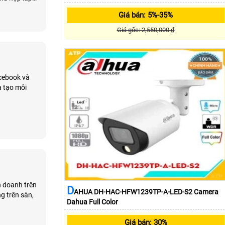
Giá bán: 5%-35%
Giá gốc: 2,550,000 ₫
acebook và
à tạo môi
h doanh trên
D
AHUA DH-HAC-HFW1239TP-A-LED-S2 Camera
g trên sàn,
Dahua Full Color
ử
Giá bán: 30%