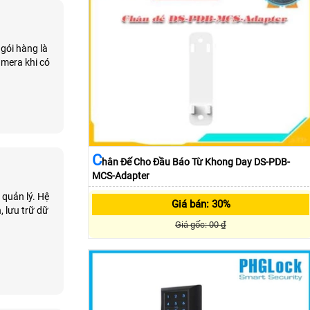
 gói hàng là
amera khi có
C
Hân Đế Cho Đầu Báo Từ Khong Day DS-PDB-
MCS-Adapter
 quản lý. Hệ
Giá bán: 30%
, lưu trữ dữ
Giá gốc: 00 ₫