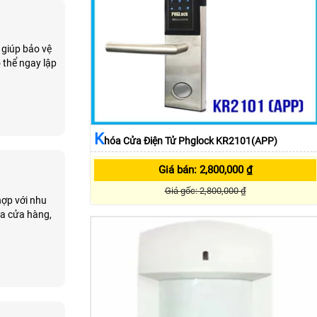
 giúp bảo vệ
 thể ngay lập
K
Hóa Cửa Điện Tử Phglock KR2101(APP)
Giá bán: 2,800,000 ₫
Giá gốc: 2,800,000 ₫
hợp với nhu
ra cửa hàng,