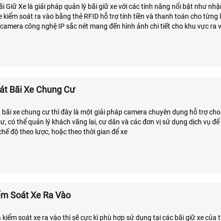
Giữ Xe là giải pháp quản lý bãi giữ xe với các tính năng nổi bật như nhậ
xe kiểm soát ra vào bằng thẻ RFID hỗ trợ tính tiền và thanh toán cho từng 
g camera công nghệ IP sắc nét mang đến hình ảnh chi tiết cho khu vực ra 
t Bãi Xe Chung Cư
 bãi xe chung cư thì đây là một giải pháp camera chuyên dụng hỗ trợ cho 
cư, có thể quản lý khách vãng lai, cư dân và các đơn vị sử dụng dịch vụ để
chế độ theo lược, hoặc theo thời gian để xe
m Soát Xe Ra Vào
kiểm soát xe ra vào thì sẽ cực kì phù hợp sử dụng tại các bãi giữ xe của