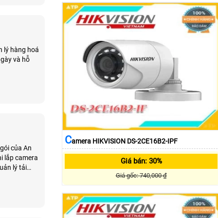
n lý hàng hoá
 ngày và hỗ
C
Amera HIKVISION DS-2CE16B2-IPF
 gói của An
hi lắp camera
Giá bán: 30%
ản lý tải
Giá gốc: 740,000 ₫