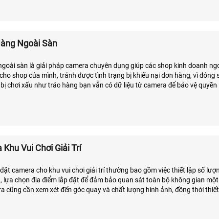
àng Ngoài Sàn
oài sàn là giải pháp camera chuyên dụng giúp các shop kinh doanh ng
 cho shop của mình, tránh được tình trạng bị khiếu nại đơn hàng, vì đóng 
 bị chơi xấu như tráo hàng bạn vẫn có dữ liệu từ camera để bảo vệ quyền 
Khu Vui Chơi Giải Trí
p đặt camera cho khu vui chơi giải trí thường bao gồm việc thiết lập số lư
ch, lựa chọn địa điểm lắp đặt để đảm bảo quan sát toàn bộ không gian một
a cũng cần xem xét đến góc quay và chất lượng hình ảnh, đồng thời thiết
cách an toàn và dễ dàng truy xuất khi cần