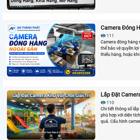
Camera Đóng H
111
Camera đóng hàng ng
thể bảo vệ quyền lợi
thiếu hàng, hoặc khi
mình
Lắp Đặt Camera 
110
Chi tiết thông số lắ
phù hợp với diện tí
quả. Cấu hình camer
lưu trữ dữ liệu một 