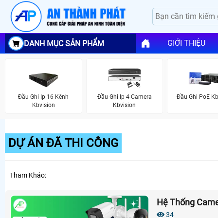
GIỚI THIỆU
DANH MỤC SẢN PHẨM
Đầu Ghi Ip 16 Kênh
Đầu Ghi Ip 4 Camera
Đầu Ghi PoE Kb
Kbvision
Kbvision
DỰ ÁN ĐÃ THI CÔNG
Tham Khảo:
Hệ Thống Camer
34