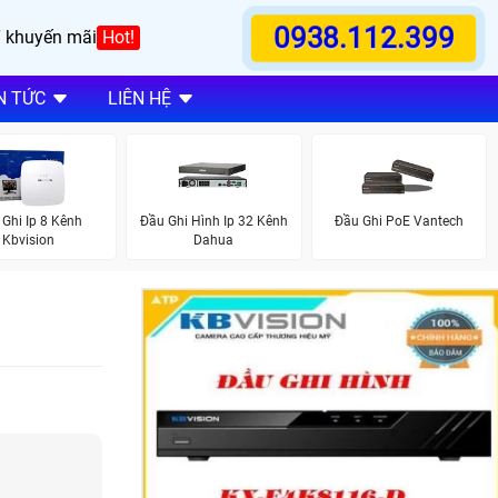
0938.112.399
 khuyến mãi
Hot!
N TỨC
LIÊN HỆ
 Ghi Ip 8 Kênh
Đầu Ghi Hình Ip 32 Kênh
Đầu Ghi PoE Vantech
Kbvision
Dahua