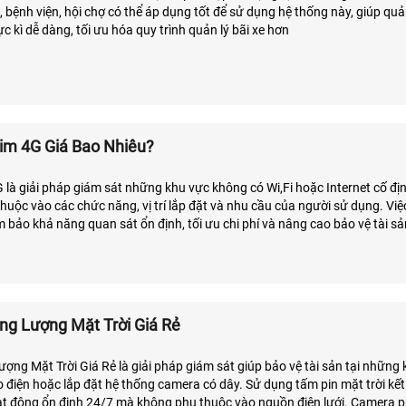
 bệnh viện, hội chợ có thể áp dụng tốt để sử dụng hệ thống này, giúp quản
c kì dễ dàng, tối ưu hóa quy trình quản lý bãi xe hơn
m 4G Giá Bao Nhiêu?
là giải pháp giám sát những khu vực không có Wi,Fi hoặc Internet cố địn
huộc vào các chức năng, vị trí lắp đặt và nhu cầu của người sử dụng. Việ
bảo khả năng quan sát ổn định, tối ưu chi phí và nâng cao bảo vệ tài s
g Lượng Mặt Trời Giá Rẻ
Giá Rẻ là giải pháp giám sát giúp bảo vệ tài sản tại những khu vực
 điện hoặc lắp đặt hệ thống camera có dây. Sử dụng tấm pin mặt trời kết
ạt động ổn định 24/7 mà không phụ thuộc vào nguồn điện lưới. Camera p