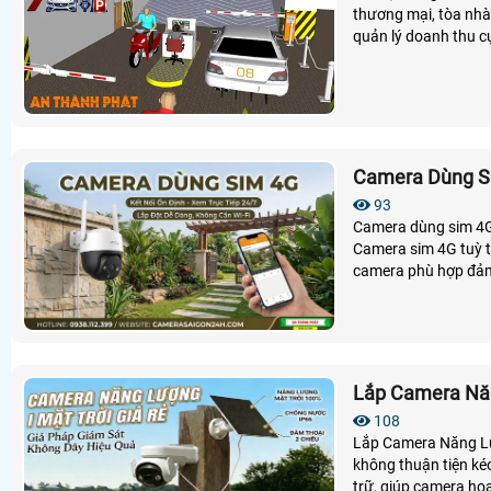
thương mại, tòa nhà,
quản lý doanh thu cự
Camera Dùng Si
93
Camera dùng sim 4G 
Camera sim 4G tuỳ t
camera phù hợp đảm 
Lắp Camera Năn
108
Lắp Camera Năng Lượng Mặt Trời 
không thuận tiện kéo
trữ, giúp camera ho