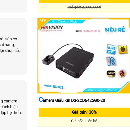
Giá gốc: 2,800,000 ₫
oài sàn có
sai hàng,
lợi shop của
C
Amera Giấu Kín DS-2CD6425G0-20
ợng camera
 cách hiệu
Giá bán: 30%
 lập hệ thống
Giá gốc: Liên hệ