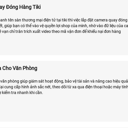
y Đóng Hàng Tiki
anh tên sàn thương mại điện tử tại tiki thì việc lắp đặt camera quay đóng
ết, giúp bạn có thể vào vệ quyền lợi shop của mình, nhờ vào đữ liệu của c
 vạn chỉ trân trích xuất video theo mã vận đơn để khiếu nại đơn hàng
a Cho Văn Phòng
văn phòng giúp giám sát hoạt động, bảo vệ tài sản và nâng cao hiệu quả
i cung cấp hình ảnh sắc nét, theo dõi từ xa qua điện thoại hoặc máy tính
rợ kiểm tra nhanh khi cần.