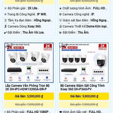
Nhưng đa phần camera quan sát trên thị trường thuộc loại không có tiếng. Vậy
Giá gốc: 5,000,000 ₫
Giá gốc: 6,500,000 ₫
nên khi có nhu cầu lắp đặt camera, bạn nên nói rõ mục đích sử dụng của mình
🔆 Độ Phân giải :
2K Lite .
☀️ Chất lượng hình Ảnh :
FULL HD
để được tư vấn lựa chọn loại camera phù hợp.
1080P .
✳️ Trang Bị Công Nghệ :
IP Wifi.
⚙ Camera Công nghệ :
IP.
🌛 Tầm Xa Ban Đêm :
Hồng Ngoại
💡 Giám sát Ban Đêm :
Hồng Ngoại
10m Hồng Ngoại Smart IR.
10m Hồng Ngoại SMD.
🗜️ Camera Dòng
Xoay 360.
🕉️ Camera Thiết Kế
Dome Kim loại
+ Nhựa.
️✔️ Đặt Điểm :
Thu Âm Và Loa.
️💫 Đặt Điểm :
Thu Âm.
7
2
'
Lắp Camera Văn Phòng Trọn Bộ
Bộ Camera Giám Sát Công Trình
2K DH-IPC-HDW1339DA-SW-P
Xoay 360 DH-P3AS-PV
Giá Bán: 5,500,000 ₫
Giá Bán: 5,900,000 ₫
Giá gốc: 7,000,000 ₫
Giá gốc: 7,500,000 ₫
️⚡ Độ Phân giải :
FULL HD 1080P .
👁 Hình Ảnh Sắc nét :
FULL HD