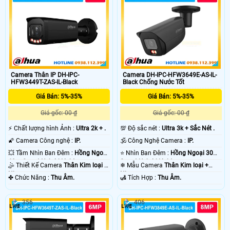
Camera Thân IP DH-IPC-
Camera DH-IPC-HFW3649E-AS-IL-
HFW3449T-ZAS-IL-Black
Black Chống Nước Tốt
Giá Bán: 5%-35%
Giá Bán: 5%-35%
Giá gốc: 00 ₫
Giá gốc: 00 ₫
️⚡ Chất lượng hình Ảnh :
Ultra 2k + .
💯 Độ sắc nét :
Ultra 3k + Sắc Nét .
🌠 Camera Công nghệ :
IP.
🕉️ Công Nghệ Camera :
IP.
💥 Tầm Nhìn Ban Đêm :
Hồng Ngoại
⭐ Nhìn Ban Đêm :
Hồng Ngoại 30m
60m Smart Hybrid Light.
Smart Hybrid Light.
🤹 Thiết Kế Camera
Thân Kim loại +
❄ Mẫu Camera
Thân Kim loại +
Nhựa.
Nhựa.
️✤ Chức Năng :
Thu Âm.
️🛃 Tích Hợp :
Thu Âm.
356
406