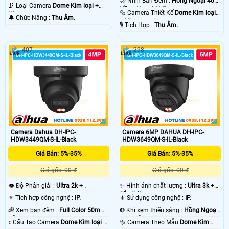
🌙 Nhìn Ban Đêm :
Hồng Ngoại 40m
50m Hồng Ngoại SMD.
🗜️ Loại Camera
Dome Kim loại +
Hồng Ngoại SMD.
🔩 Camera Thiết Kế
Dome Kim loại
Nhựa.
️🔔 Chức Năng :
Thu Âm.
+ Nhựa.
️🎙 Tích Hợp :
Thu Âm.
407
298
Camera Dahua DH-IPC-
Camera 6MP DAHUA DH-IPC-
HDW3449QM-S-IL-Black
HDW3649QM-S-IL-Black
Giá Bán: 5%-35%
Giá Bán: 5%-35%
Giá gốc: 00 ₫
Giá gốc: 00 ₫
👁 Độ Phân giải :
Ultra 2k + .
✨ Hình ảnh chất lượng :
Ultra 3k +
Sắc Nét .
⚜️ Tích hợp công nghệ :
IP.
⚜️ Sử dụng công nghệ :
IP.
🌈 Xem ban đêm :
Full Color 50m
❂ Khi xem thiếu sáng :
Hồng Ngoại
Hồng Ngoại SMD.
50m Hồng Ngoại SMD.
↕️ Cấu Tạo Camera
Dome Kim loại +
🔩 Camera Theo Mẫu
Dome Kim