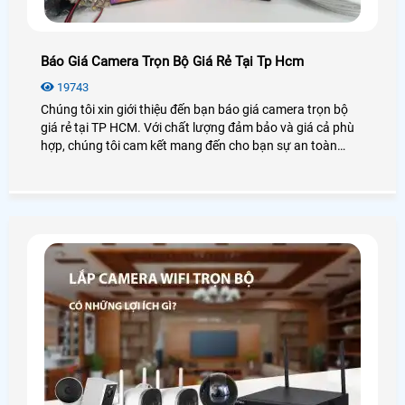
Báo Giá Camera Trọn Bộ Giá Rẻ Tại Tp Hcm
19743
Chúng tôi xin giới thiệu đến bạn báo giá camera trọn bộ
giá rẻ tại TP HCM. Với chất lượng đảm bảo và giá cả phù
hợp, chúng tôi cam kết mang đến cho bạn sự an toàn
tuyệt đối. Trọn bộ camera gồm các thiết bị như camera
quan sát, đầu ghi hình, cáp, công tắc điện. Bằng việc sử
dụng công nghệ hiện đại, hình ảnh đạt độ nét cao và có
thể giám sát từ xa qua điện thoại di động