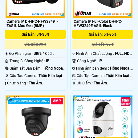
Camera IP DH-IPC-HFW3849T-
Camera IP Full-Color DH-IPC-
ZAS-IL Màu Đen (8MP)
HFW3249E-AS-IL-Black
Giá Bán: 5%-35%
Giá Bán: 5%-35%
Giá gốc: 00 ₫
Giá gốc: 00 ₫
☀️ Độ Phân giải :
Ultra 4k 👍🏾 .
✨ Hình Ành Chất Lượng :
FULL HD
1080P .
🤖️ Trang Bị Công Nghệ :
IP.
🏆 Công Nghệ :
IP.
🔴 Giám sát Ban Đêm :
Hồng Ngoại
❂ Hình ảnh ban đêm :
Hồng Ngoại
30m Starlight.
50m Hồng Ngoại SMD.
💢 Cấu Tạo Camera
Thân Kim loại +
🕸️ Cấu Tạo Camera
Thân Kim loại +
Nhựa.
Nhựa.
️ƒ Chức Năng :
Thu Âm.
️📡 Ưu Điểm :
Thu Âm.
392
5777