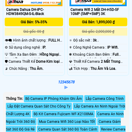
Camera Dahua DH-IPC-
Camera Wifi 2 Mắt DH-H5D-5F
HDW3849QM-S-IL-Black
10MP (5MP+5MP) 3K
Giá Bán: 5%-35%
Giá Bán: 1,899,000 ₫
Giá gốc: 00 ₫
Giá gốc: 2,000,000 ₫
👁️‍🗨 Hình ảnh chất lượng :
FULL HD
🔅 Độ sắc nét :
3k .
1080P .
⚙ Sử dụng công nghệ :
IP.
⚜️ Công Nghệ Camera :
IP Wifi.
💡 Tầm Xa Ban Đêm :
Hồng Ngoại
❃ Khoảng Cách Ban Đêm :
Full
50m Hồng Ngoại SMD.
Color 30m Có Màu Ban Ðêm.
🛡 Camera Thiết Kế
Dome Kim loại +
💎 Thiết Kế Camera
2 Mắt Trong
Nhựa.
Nhà.
️📡 Chức Năng :
Thu Âm.
️🛃 Tích Hợp :
Thu Âm Và Loa.
1
2
3
4
5
6
7
8
⫸
Thông Tin:
Bộ Camera IP Phòng Khám Ghi Âm
Lắp Camera Công Trình
Lắp Đặt Camera Quan Sát Cho Công Ty
Lắp Camera An Ninh Ngoài Trời
Chất Lượng 4K
Bộ Kit Camera Fujicam WF-X2108MA
Camera An Ninh
Ngoài Trời 360 Độ
Mua Camera Wifi 360 Loại Nào Tốt
Camera Giám
Sát 360 Độ Giá Rẻ
Camera Quan Sát 360 Độ Toàn Cảnh
Review Camera