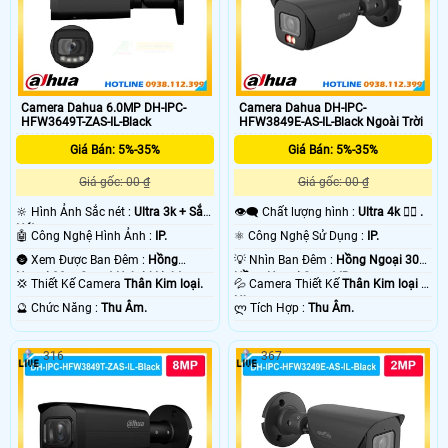
Camera Dahua 6.0MP DH-IPC-
Camera Dahua DH-IPC-
HFW3649T-ZAS-IL-Black
HFW3849E-AS-IL-Black Ngoài Trời
Giá Bán: 5%-35%
Giá Bán: 5%-35%
Giá gốc: 00 ₫
Giá gốc: 00 ₫
🔆 Hình Ảnh Sắc nét :
Ultra 3k + Sắc
👁️‍🗨 Chất lượng hình :
Ultra 4k 👍🏾 .
Nét .
🤖️ Công Nghệ Hình Ảnh :
IP.
⚛️ Công Nghệ Sử Dụng :
IP.
🌚 Xem Được Ban Đêm :
Hồng
💡 Nhìn Ban Đêm :
Hồng Ngoại 30m
Ngoại 30m Smart Hybrid Light.
Hồng Ngoại Smart IR.
💢 Thiết Kế Camera
Thân Kim loại.
💦 Camera Thiết Kế
Thân Kim loại +
Nhựa.
️🔮 Chức Năng :
Thu Âm.
️ლ Tích Hợp :
Thu Âm.
316
367