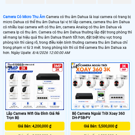
Camera Có Micro Thu Âm
Camera có thu âm Dahua là loại camera có trang bị
micro Dahua có thể thu âm Dahua tại vị trí lắp camera, camera thu âm Dahua
có nhiều loại camera wifi có thu âm, camera Analog có thu âm Dahua và
camera Ip có thu âm. Camera có thu âm Dahua thường lắp đặt trong phòng thì
sẽ mang lại hiệu quả thu âm Dahua thanh tốt hơn, đặt biệt khu vực trong
phòng kín thì càng rõ, trong điều kiện bình thường camera thu âm Dahua chỉ
trong phạm vi từ 3 mét. trong phòng kín thì có thể camera thu âm Dahua xa
hơn. Ngày Upate:
8/4/2026 12:00:00 AM
19588
5
Trước giờ các hình ảnh và video camera quan sát mà chúng ta xem được hầu
như không có âm thanh. Rất đó rất nhiều người cứ mặc định rằng camera chỉ
ghi được hình chứ không ghi âm được.
Thực tế là camera có ghi âm được hay nói cách khác là bạn có thể nghe được
tiếng từ camera.
Hiểu đơn giản camera nghe được tiếng là loại một loại camera có chức năng
thu âm, khi người dùng xem trực tiếp hoặc xem lại trên các thiết bị kết nối thì
Lắp Camera Wifi Gia Đình Giá Rẻ
Bộ Camera Ngoài Trời Xoay 360
vừa xem được hình vừa nghe được âm thanh của các hoạt động diễn ra mà
Trọn Bộ
DH-P5B-PV
camera ghi lại.
Giá Bán: 4,200,000 ₫
Giá Bán: 5,500,000 ₫
Hiện nay camera vừa có loại có thu được tiếng và cũng có loại không có tiếng.