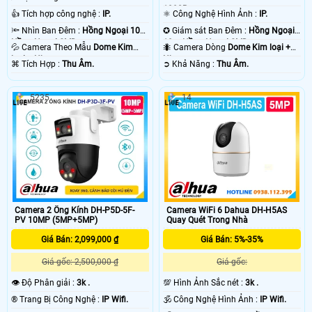
1080P .
👍 Tích hợp công nghệ :
IP.
⚛️ Công Nghệ Hình Ảnh :
IP.
🔦 Nhìn Ban Đêm :
Hồng Ngoại 10m
✪ Giám sát Ban Đêm :
Hồng Ngoại
Hồng Ngoại SMD.
10m Hồng Ngoại SMD.
💦 Camera Theo Mẫu
Dome Kim
🐜 Camera Dòng
Dome Kim loại +
loại + Nhựa.
Nhựa.
️⌘ Tích Hợp :
Thu Âm.
️➲ Khả Năng :
Thu Âm.
5235
14
Camera 2 Ống Kính DH-P5D-5F-
Camera WiFi 6 Dahua DH-H5AS
PV 10MP (5MP+5MP)
Quay Quét Trong Nhà
Giá Bán: 2,099,000 ₫
Giá Bán: 5%-35%
Giá gốc: 2,500,000 ₫
Giá gốc:
👁 Độ Phân giải :
3k .
💯 Hình Ảnh Sắc nét :
3k .
®️ Trang Bị Công Nghệ :
IP Wifi.
🕉️ Công Nghệ Hình Ảnh :
IP Wifi.