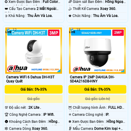
✪ Xem Được Ban Đêm :
Full Color
🌈 Giám sát Ban Đêm :
Hồng Ngoại
40m Có Màu Ban Ðêm.
20m Hồng Ngoại Smart IR.
👑 Cấu Tạo Camera
2 Mắt Ngoài
🤹 Thiết Kế Camera
Xoay 360.
Trời.
️➲ Khả Năng :
Thu Âm Và Loa.
️♚ Chức Năng :
Thu Âm Và Loa.
12
18
Camera WiFi 6 Dahua DH-H3T
Camera IP 2MP DAHUA DH-
Quay Quét
SD4A216DB-HNY
Giá Bán: 5%-35%
Giá Bán: 5%-35%
Giá gốc:
Giá gốc: Liên hệ
💯 Độ sắc nét :
2K Lite .
🦉 Chất lượng hình Ảnh :
FULL HD
1080P .
🏆 Công Nghệ Camera :
IP Wifi.
✳️ Camera Công nghệ :
IP.
🌚 Khoảng Cách Ban Đêm :
Hồng
❃ Xem Được Ban Đêm :
Hồng Ngoại
Ngoại 10m Hồng Ngoại Smart IR.
10m Hồng Ngoại SMD.
🕸️ Camera Dòng
Xoay 360.
🗜️ Mẫu Camera
Dome Kim loại +