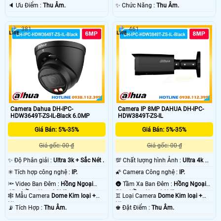
Nhựa.
loại + Nhựa.
️🔈 Ưu Điểm :
Thu Âm.
️✨ Chức Năng :
Thu Âm.
381
461
Camera Dahua DH-IPC-
Camera IP 8MP DAHUA DH-IPC-
HDW3649T-ZS-IL-Black 6.0MP
HDW3849T-ZS-IL
Giá Bán: 5%-35%
Giá Bán: 5%-35%
Giá gốc: 00 ₫
Giá gốc: 00 ₫
✨ Độ Phân giải :
Ultra 3k + Sắc Nét .
💯 Chất lượng hình Ảnh :
Ultra 4k 👍🏾
.
✳️ Tích hợp công nghệ :
IP.
🌠 Camera Công nghệ :
IP.
🔦 Video Ban Đêm :
Hồng Ngoại
🌚 Tầm Xa Ban Đêm :
Hồng Ngoại
45m Hồng Ngoại SMD.
50m Hồng Ngoại SMD.
🕸️ Mẫu Camera
Dome Kim loại +
♊ Loại Camera
Dome Kim loại +
Nhựa.
Nhựa.
️📡 Tích Hợp :
Thu Âm.
️♚ Đặt Điểm :
Thu Âm.