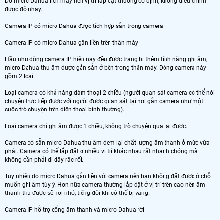
Do micro Dahua liền máy nên vị trí lắp đặt thường cố định, không điều chỉnh
được độ nhạy.
Camera IP có micro Dahua được tích hợp sẵn trong camera
Camera IP có micro Dahua gắn liền trên thân máy
Hầu như dòng camera IP hiện nay đều được trang bị thêm tính năng ghi âm,
micro Dahua thu âm được gắn sẵn ở bên trong thân máy. Dòng camera này
gồm 2 loại:
Loại camera có khả năng đàm thoại 2 chiều (người quan sát camera có thể nói
chuyện trực tiếp được với người được quan sát tại nơi gắn camera như một
cuộc trò chuyện trên điện thoại bình thường).
Loại camera chỉ ghi âm được 1 chiều, không trò chuyện qua lại được.
Camera có sẵn micro Dahua thu âm đem lại chất lượng âm thanh ở mức vừa
phải. Camera có thể lắp đặt ở nhiều vị trí khác nhau rất nhanh chóng mà
không cần phải đi dây rắc rối.
Tuy nhiên do micro Dahua gắn liền với camera nên bạn không đặt được ở chỗ
muốn ghi âm tùy ý. Hơn nữa camera thường lắp đặt ở vị trí trên cao nên âm
thanh thu được sẽ hơi nhỏ, tiếng đôi khi có thể bị vang.
Camera IP hỗ trợ cổng âm thanh và micro Dahua rời