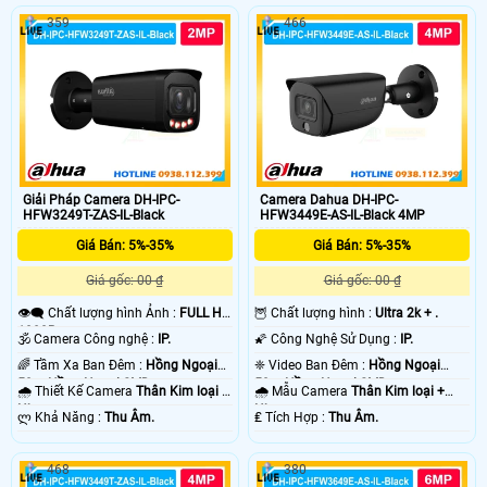
359
466
Giải Pháp Camera DH-IPC-
Camera Dahua DH-IPC-
HFW3249T-ZAS-IL-Black
HFW3449E-AS-IL-Black 4MP
Giá Bán: 5%-35%
Giá Bán: 5%-35%
Giá gốc: 00 ₫
Giá gốc: 00 ₫
👁️‍🗨 Chất lượng hình Ảnh :
FULL HD
🦉 Chất lượng hình :
Ultra 2k + .
1080P .
🕉️ Camera Công nghệ :
IP.
🌠 Công Nghệ Sử Dụng :
IP.
🌈 Tầm Xa Ban Đêm :
Hồng Ngoại
❈ Video Ban Đêm :
Hồng Ngoại
50m Hồng Ngoại SMD.
50m Hồng Ngoại SMD.
🌧️ Thiết Kế Camera
Thân Kim loại +
🌧️ Mẫu Camera
Thân Kim loại +
Nhựa.
Nhựa.
️ლ Khả Năng :
Thu Âm.
️₤ Tích Hợp :
Thu Âm.
468
380