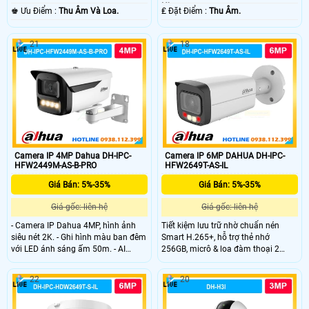
Nhựa.
️♚ Ưu Điểm :
Thu Âm Và Loa.
️₤ Đặt Điểm :
Thu Âm.
21
18
Camera IP 4MP Dahua DH-IPC-
Camera IP 6MP DAHUA DH-IPC-
HFW2449M-AS-B-PRO
HFW2649T-AS-IL
Giá Bán: 5%-35%
Giá Bán: 5%-35%
Giá gốc: liên hệ
Giá gốc: liên hệ
- Camera IP Dahua 4MP, hình ảnh
Tiết kiệm lưu trữ nhờ chuẩn nén
siêu nét 2K. - Ghi hình màu ban đêm
Smart H.265+, hỗ trợ thẻ nhớ
với LED ánh sáng ấm 50m. - AI
256GB, micrô & loa đàm thoại 2
thông minh: phân biệt người và xe,
chiều, chống nước IP67.
chống báo giả. - Tích hợp khe cắm
22
20
thẻ nhớ lên đến 256GB. - Chuẩn
IP67 chống bụi/nước, tích hợp mic
ghi âm. - Hỗ trợ PoE, lắp đặt nhanh