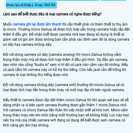
Imou Ipc-A32ep-L Xoay 360 Độ
Làm sao để biết được đâu là loại camera có nghe được tiếng?
Muốn
camera ghi lại được âm thanh
thì cần thiết phải có thêm thiết bị thu âm
là micro. Thường micro Dahua sẽ được tích hợp sẵn trong camera hoặc lắp đặt
thêm ở đầu ghi. Để nhận biết được camera nhà bạn đang sử dụng là thiết bị
giám sát có ghi âm được không bạn cần phải xác định xem đó là dòng camera
có dây hay camera không dây.
Đối với dòng camera có dây (camera analog) thì micro Dahua không nằm
trong thân máy mà sẽ được tích hợp thêm ở đầu ghi hình. Tại đầu ghi camera,
bạn nhìn vào cổng “Audio in” xem vị trí đó có jack nào cắm vào đó không. Nếu
có jack cắm thì camera này có hỗ trợ thu tiếng. Còn nếu jack vẫn để trống thì
camera là loại không thu tiếng được nhé.
Đối với dòng camera không dây (camera wifi) thường thì micro Dahua sẽ có
loại được tích hợp liền trong thân máy và một loại lắp rời bên ngoài camera.
Nếu thiết bị camera được lắp đặt thêm micro Dahua thì khi quan sát bạn sẽ dễ
dàng nhận ra vì bên cạnh camera thường được gắn thêm 1 micro Dahua nhỏ.
Với camera có micro Dahua liền thân thì việc nhận biết sẽ khó hơn. Micro nằm
trong thân máy nên khi nhìn bằng mắt thường bạn sẽ không thấy. Lúc này bạn
nên tra mã của chiếc camera wifi đang sử dụng để biết được xem camera có
tính năng ghi âm hay không.