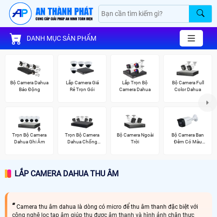
DANH MỤC SẢN PHẨM
Bộ Camera Dahua
Lắp Camera Giá
Lắp Trọn Bộ
Bộ Camera Full
Báo Động
Rẻ Trọn Gói
Camera Dahua
Color Dahua
Trọn Bộ Camera
Trọn Bộ Camera
Bộ Camera Ngoài
Bộ Camera Ban
Dahua Ghi Âm
Dahua Chống
Trời
Đêm Có Màu
Trộm
Kbvision
LẮP CAMERA DAHUA THU ÂM
Camera thu âm dahua là dòng có micro để thu âm thanh đặc biệt với
công nghệ lọc tạp âm giúp thu được âm thanh và hình ảnh chân thực