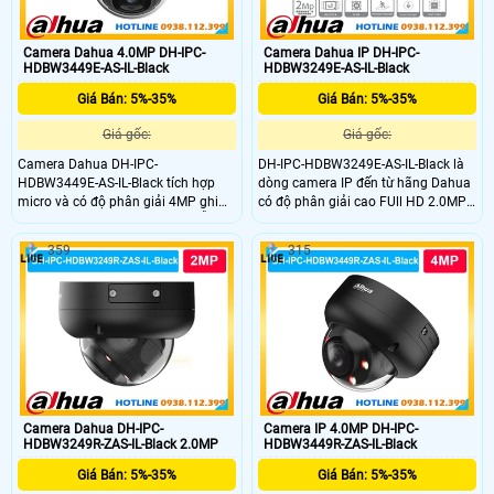
Camera Dahua 4.0MP DH-IPC-
Camera Dahua IP DH-IPC-
HDBW3449E-AS-IL-Black
HDBW3249E-AS-IL-Black
Giá Bán: 5%-35%
Giá Bán: 5%-35%
Giá gốc:
Giá gốc:
Camera Dahua DH-IPC-
DH-IPC-HDBW3249E-AS-IL-Black là
HDBW3449E-AS-IL-Black tích hợp
dòng camera IP đến từ hãng Dahua
micro và có độ phân giải 4MP ghi
có độ phân giải cao FUll HD 2.0MP
hình ghi âm rỏ ràng. Camera hỗ trợ
mang đến khả năng ghi hình ảnh
thẻ nhớ lên đến 512GB đảm bảo lưu
sắc nét cùng với míc được tích hợp
359
315
trữ lâu dài. Các tính năng AI thông
sẳn trong cmaera giúp ghi âm
minh như WDR, 3D NR, hàng rào ảo
thanh rỏ ràng. Khả năng phát hiện
và xâm nhập giúp tăng hiệu quả
người chuẩn sát nhờ AI thông minh
giám sát
tránh báo động giả giám sát hiệu
quả và bền bỉ
Camera Dahua DH-IPC-
Camera IP 4.0MP DH-IPC-
HDBW3249R-ZAS-IL-Black 2.0MP
HDBW3449R-ZAS-IL-Black
Giá Bán: 5%-35%
Giá Bán: 5%-35%