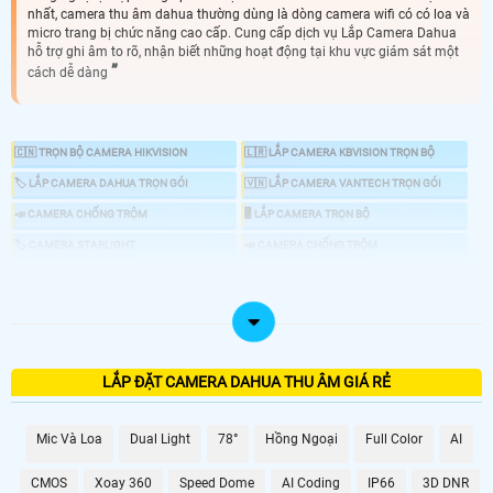
nhất, camera thu âm dahua thường dùng là dòng camera wifi có có loa và
micro trang bị chức năng cao cấp. Cung cấp dịch vụ Lắp Camera Dahua
hỗ trợ ghi âm to rõ, nhận biết những hoạt động tại khu vực giám sát một
cách dễ dàng
🇨🇳 TRỌN BỘ CAMERA HIKVISION
🇱🇷 LẮP CAMERA KBVISION TRỌN BỘ
🏷 LẮP CAMERA DAHUA TRỌN GÓI
🇻🇳 LẮP CAMERA VANTECH TRỌN GÓI
📣 CAMERA CHỐNG TRỘM
🖥 LẮP CAMERA TRỌN BỘ
🏷 CAMERA STARLIGHT
📣 CAMERA CHỐNG TRỘM
💡 CAMERA CÓ MÀU BAN ĐÊM
- Camera quan sát có ghi âm là tính năng vượt trội giúp người dùng vừa xem
được hình ảnh vừa nghe được âm thanh đồng thời vừa có khả năng truyền đạt
lại âm thanh thông qua camera. Vậy, làm thế nào để nhận biết được camera
quan sát có ghi âm? Chúng ta cùng tìm hiểu ngay trong bài viết dưới đây.
LẮP ĐẶT CAMERA DAHUA THU ÂM GIÁ RẺ
Mic Và Loa
Dual Light
78°
Hồng Ngoại
Full Color
AI
CMOS
Xoay 360
Speed Dome
AI Coding
IP66
3D DNR