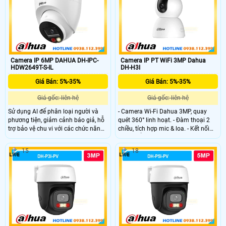
gọn.
Camera IP 6MP DAHUA DH-IPC-
Camera IP PT WiFi 3MP Dahua
HDW2649T-S-IL
DH-H3I
Giá Bán: 5%-35%
Giá Bán: 5%-35%
Giá gốc: liên hệ
Giá gốc: liên hệ
Sử dụng AI để phân loại người và
- Camera Wi-Fi Dahua 3MP, quay
phương tiện, giảm cảnh báo giả, hỗ
quét 360° linh hoạt. - Đàm thoại 2
trợ bảo vệ chu vi với các chức năng
chiều, tích hợp mic & loa. - Kết nối
cảnh báo thông minh.
Wi-Fi 6 ổn định, xem từ xa qua điện
thoại.
15
18