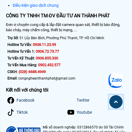
Điều kiện giao dịch chung
CÔNG TY TNHH TM-DV ĐẦU TƯ AN THÀNH PHÁT
Đơn vị chuyên cung cấp & lắp đặt camera quan sát, thiết bị báo động,
báo cháy, máy chấm công, thiết bị mạng, ...
Trụ Sở:
51 Lũy Bán Bích, Phường Phú Thạnh, TP. Hồ Chí Minh
0938.11.23.99
Hotline Tư Vấn:
0906.72.73.77
Hotline Tư Vấn 1:
0906.855.330
Tư Vấn Kỹ Thuật:
0902.452.577
Tư Vấn Mua Hàng:
(028) 6688.4949
CSKH:
Email:
congngheanthanhphat@gmail.com
Kết nối với chúng tôi
Facebook
Twitter
Tiktok
Youtube
Mã số doanh nghiệp: 0312866570 do Sở Tài Chính