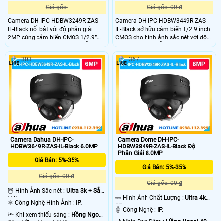
Giá gốc:
Giá gốc: 00 ₫
Camera DH-IPC-HDBW3249R-ZAS-
Camera DH-IPC-HDBW3449R-ZAS-
IL-Black nổi bật với độ phân giải
IL-Black sở hữu cảm biến 1/2.9 inch
2MP cùng cảm biến CMOS 1/2.9”
CMOS cho hình ảnh sắc nét với độ
cho hình ảnh rõ nét cả ngày lẫn
phân giải 4MP hỗ trợ WDR 120dB
đêm. Ống kính zoom linh hoạt 2.7–
giúp cân bằng ánh sáng. Kết hợp
303
367
13.5mm giúp quan sát nhiều góc
hồng ngoại và đèn ấm tầm xa 50m.
độ. Trang bị công nghệ chiếu sáng
Tích hợp micro thu âm chuẩn nén
kép tầm xa 50m kết hợp AI thông
H.265 tiết kiệm băng thông phù hợp
minh giúp nhận diện chính xác
giám sát ngày đêm ổn định.
người và phương tiện.
Camera Dahua DH-IPC-
Camera Dome DH-IPC-
HDBW3649R-ZAS-IL-Black 6.0MP
HDBW3849R-ZAS-IL-Black Độ
Phân Giải 8.0MP
Giá Bán: 5%-35%
Giá Bán: 5%-35%
Giá gốc: 00 ₫
Giá gốc: 00 ₫
🦉 Hình Ảnh Sắc nét :
Ultra 3k + Sắc
️👀 Hình Ành Chất Lượng :
Ultra 4k
Nét .
⚛️ Công Nghệ Hình Ảnh :
IP.
👍🏾 .
🤖️ Công Nghệ :
IP.
🔦 Khi xem thiếu sáng :
Hồng Ngoại