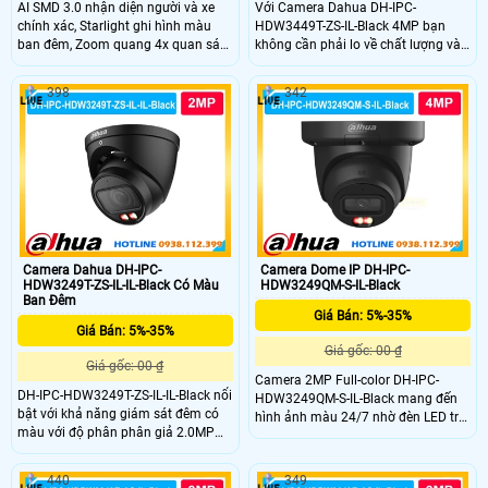
AI SMD 3.0 nhận diện người và xe
Với Camera Dahua DH-IPC-
chính xác, Starlight ghi hình màu
HDW3449T-ZS-IL-Black 4MP bạn
ban đêm, Zoom quang 4x quan sát
không cần phải lo về chất lượng và
rõ ở nhiều khoảng cách.
độ bền vì DH-IPC-HDW3449T-ZS-IL-
Black có độ phân giải cao
398
342
2K(4.0MP) và mic được tích hợp ghi
hình và âm thanh sinh động. Đặt
biệt với khả năng tự động ghi hình
có màu khi phát hiện chuyển động
vào ban đêm với tầm xa lên đến
50m
Camera Dahua DH-IPC-
Camera Dome IP DH-IPC-
HDW3249T-ZS-IL-IL-Black Có Màu
HDW3249QM-S-IL-Black
Ban Đêm
Giá Bán: 5%-35%
Giá Bán: 5%-35%
Giá gốc: 00 ₫
Giá gốc: 00 ₫
Camera 2MP Full-color DH-IPC-
DH-IPC-HDW3249T-ZS-IL-IL-Black nổi
HDW3249QM-S-IL-Black mang đến
bật với khả năng giám sát đêm có
hình ảnh màu 24/7 nhờ đèn LED trợ
màu với độ phân phân giả 2.0MP
sáng tích hợp. Cảm biến CMOS
ghi hình sắc nét full color 24/7 giúp
1/2.8 inch cho độ nét ổn định kết
giám sát ổn định. Với độ bền vượt
hợp chuẩn nén H.265+ giúp tiết
440
349
trợi của dòng camera dome ip