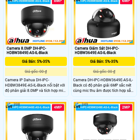
kiệm dung lượng. Ống kính 3.6mm
dahua nhờ tích hợp chóng nước
quan sát rộng hỗ trợ giám sát liên
IP67 và chống va đập IK10 camera
tục cả ngày lẫn đêm với hiệu quả
siêu bền trong mọi điều kiện thời tiết
cao.
Camera 8.0MP DH-IPC-
Camera Giám Sát DH-IPC-
HDBW3849E-AS-IL-Black
HDBW3649E-AS-IL-Black
Giá Bán: 5%-35%
Giá Bán: 5%-35%
Giá gốc: 00 ₫
Giá gốc: 00 ₫
Camera IP Dahua DH-IPC-
Camera DH-IPC-HDBW3649E-AS-IL-
HDBW3849E-AS-IL-Black nổi bật với
Black có độ phân giải 6MP sắc nét
độ phân giải 8.0MP và tích hợp mic
cùng mic thu âm được tích hợp sẳn
ghi âm giúp ghi hình kèm âm thanh
trong camera cho hình ảnh chi tiết
rỏ ràng. Camera có khả năng chống
cả ngày lẫn đêm. Công nghệ WDR
398
349
nước cao IP67 và chống va đập lên
120dB cân bằng ánh sáng hiệu quả
đến IK10 mang lại độ bền vượt trội
kết hợp Smart Dual Light giúp quan
cho dòng camera này.
sát có màu ban đêm.