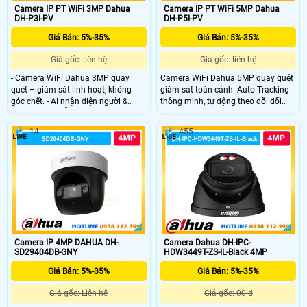
Camera IP PT WiFi 3MP Dahua
Camera IP PT WiFi 5MP Dahua
DH-P3I-PV
DH-P5I-PV
Giá Bán: 5%-35%
Giá Bán: 5%-35%
Giá gốc: liên hệ
Giá gốc: liên hệ
- Camera WiFi Dahua 3MP quay
Camera WiFi Dahua 5MP quay quét
quét – giám sát linh hoạt, không
giám sát toàn cảnh. Auto Tracking
góc chết. - AI nhận diện người &
thông minh, tự động theo dõi đối
phương tiện, hỗ trợ Auto Tracking
tượng. Cảnh báo chủ động bằng còi
thông minh. - Quan sát ban đêm
hú & đèn chớp khi có xâm nhập. Ghi
14
455
30m với 4 chế độ (có màu ban
hình ban đêm có màu với đèn kép
đêm). - Đàm thoại 2 chiều, tích hợp
thông minh 30m. Đàm thoại 2
loa cảnh báo an ninh.
chiều, kết nối WiFi 6 + Bluetooth tiện
lợi
Camera IP 4MP DAHUA DH-
Camera Dahua DH-IPC-
SD29404DB-GNY
HDW3449T-ZS-IL-Black 4MP
Giá Bán: 5%-35%
Giá Bán: 5%-35%
Giá gốc: Liên hệ
Giá gốc: 00 ₫