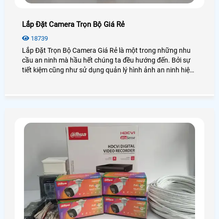
Lắp Đặt Camera Trọn Bộ Giá Rẻ
18739
Lắp Đặt Trọn Bộ Camera Giá Rẻ là một trong những nhu
cầu an ninh mà hầu hết chúng ta đều hướng đến. Bởi sự
tiết kiệm cũng như sử dụng quản lý hình ảnh an ninh hiệu
quả, bạn không cần phải lo nghĩ gì nhiều về việc lắp
camera cần những thiết bị gì. Vậy lắp camera trọn bộ là
gì? Giá bao nhiêu? Để giải đáp mọi thắc mắc hãy cùng An
Thành Phát xem qua bài viết dưới đây nhé!