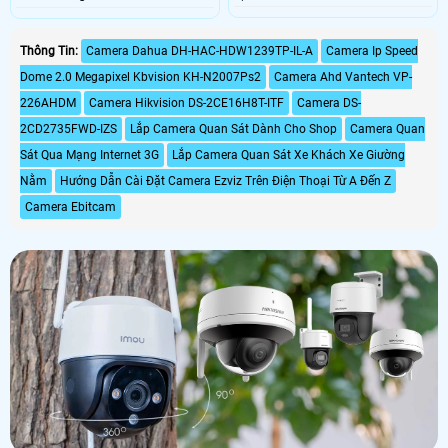
Thông Tin:
Camera Dahua DH-HAC-HDW1239TP-IL-A
Camera Ip Speed
Dome 2.0 Megapixel Kbvision KH-N2007Ps2
Camera Ahd Vantech VP-
226AHDM
Camera Hikvision DS-2CE16H8T-ITF
Camera DS-
2CD2735FWD-IZS
Lắp Camera Quan Sát Dành Cho Shop
Camera Quan
Sát Qua Mạng Internet 3G
Lắp Camera Quan Sát Xe Khách Xe Giường
Nằm
Hướng Dẫn Cài Đặt Camera Ezviz Trên Điện Thoại Từ A Đến Z
Camera Ebitcam