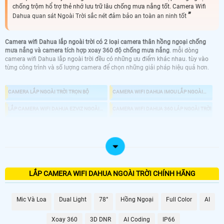
chống trộm hổ trợ thẻ nhớ lưu trữ lâu chống mưa nắng tốt. Camera Wifi
Dahua quan sát Ngoài Trời sắc nét đảm bảo an toàn an ninh tốt
Camera wifi Dahua lắp ngoài trời có 2 loại camera thân hồng ngoại chống
mưa nắng và camera tích hợp xoay 360 độ chống mưa nắng
. mỗi dòng
camera wifi Dahua lắp ngoài trời đều có những ưu điểm khác nhau. tùy vào
từng công trình và số lượng camera để chọn những giải pháp hiệu quả hơn.
CAMERA LẮP NGOÀI TRỜI TRỌN BỘ
CAMERA WIFI DAHUA IMOU LẮP NGOÀI
TRỜI
LẮP CAMERA WIFI DAHUA EZVIZ NGOÀI
CAMERA WIFI DAHUA 360 LÁP NGOÀI TRỜI
TRỜI
CAMERA THÂN HỒNG NGOẠI
CAMERA EZVIZ NGOÀI TRỜI
LẮP CAMERA WIFI DAHUA NGOÀI TRỜI CHÍNH HÃNG
Mic Và Loa
Dual Light
78°
Hồng Ngoại
Full Color
AI
Xoay 360
3D DNR
AI Coding
IP66