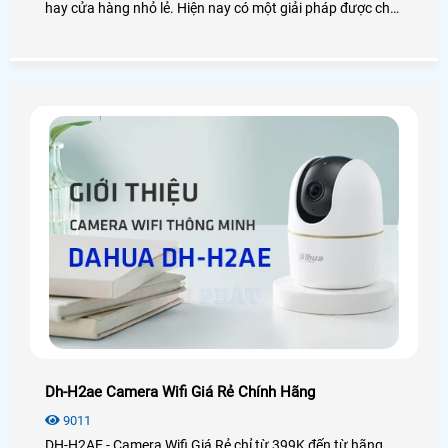
hay cửa hàng nhỏ lẻ. Hiện nay có một giải pháp được cho
là giám sát an ninh ngoài trời tối ưu đó là lắp camera
IPC,S21FP, một sản phẩm đến từ thương hiệu Imou. Vậy
thực hư chất lượng của camera này như thế nào? Có
những tính năng nào nổi bật? Hãy cùng mình đi tìm hiểu
nhé!
Dh-H2ae Camera Wifi Giá Rẻ Chính Hãng
9011
DH-H2AE - Camera Wifi Giá Rẻ chỉ từ 399K đến từ hãng