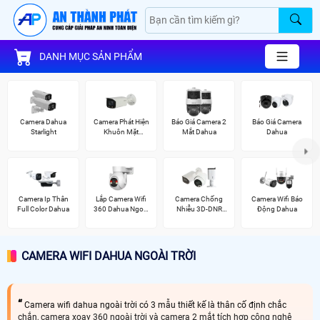
DANH MỤC SẢN PHẨM
Camera Dahua
Camera Phát Hiện
Báo Giá Camera 2
Báo Giá Camera
Starlight
Khuôn Mặt
Mắt Dahua
Dahua
Dahua
Camera Ip Thân
Lắp Camera Wifi
Camera Chống
Camera Wifi Báo
Full Color Dahua
360 Dahua Ngoài
Nhiễu 3D-DNR
Động Dahua
Trời
Dahua
CAMERA WIFI DAHUA NGOÀI TRỜI
Camera wifi dahua ngoài trời có 3 mẫu thiết kế là thân cố định chắc
chắn, camera xoay 360 ngoài trời và camera 2 mắt tích hợp công nghệ