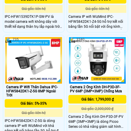
Giá gốc: liên hệ
Giá gốc: liên hệ
IPC-HFW1539DTK1P-SW-PV là
Camera IP wifi WizMind IPC-
model camera wifi không dây với
HFW5842DK1-Z4-5G hỗ trợ kết nối
thiết kế dạng thân trụ lắp ngoài trời
băng tần 5G nổi bật với ống kính
giúp ghi hình sắc nét độ phân giải
thay đổi tiêu cự 8 mm–32 mm, hỗ
5MP, hỗ trợ Wi-Fi6 (2.4GHZ) &
trợ độ phân giải 8MP ghi hình sắc
735
3340
Bluetooth kết nối nhanh hơn.
nét. Trang bị khả năng xem đêm
Camera mang trong mình những
tầm xa 40m với công nghệ Full
tính năng hiện đại như đàm thoại 2
Color, đàm thoại 2 chiều, tính năng
chiều, phát hiện con người/phương
phát hiện khuôn mặt, SMD 3.0
tiện, công nghệ ánh sáng kép thông
minh và báo động chủ động nháy
đèn, còi hú
Camera IP Wifi Thân Dahua IPC-
Camera 2 Ống Kính DH-P3D-3F-
HFW5842DK1-Z-5G 8MP Ngoài
PV 6MP (3MP+3MP) Chống Mưa
Trời
Giá Bán: 1,799,000 ₫
Giá Bán: 5%-35%
Giá gốc: 2,300,000 ₫
Giá gốc: liên hệ
Camera 2 Ống Kính DH-P3D-3F-PV
IPC-HFW5842DK1-Z-5G là dòng
6MP (3MP+3MP) là dòng Picoo
camera IP wifi WizMind với khả
Series có khả năng giám sát hình
năng kết nối băng tần 5G, hỗ trợ độ