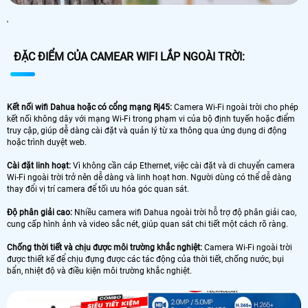
'
ĐẶC ĐIỂM CỦA CAMEAR WIFI LẮP NGOÀI TRỜI:
Kết nối wifi Dahua hoặc có cổng mạng Rj45:
Camera Wi-Fi ngoài trời cho phép
kết nối không dây với mạng Wi-Fi trong phạm vi của bộ định tuyến hoặc điểm
truy cập, giúp dễ dàng cài đặt và quản lý từ xa thông qua ứng dụng di động
hoặc trình duyệt web.
Cài đặt linh hoạt:
Vì không cần cáp Ethernet, việc cài đặt và di chuyển camera
Wi-Fi ngoài trời trở nên dễ dàng và linh hoạt hơn. Người dùng có thể dễ dàng
thay đổi vị trí camera để tối ưu hóa góc quan sát.
Độ phân giải cao:
Nhiều camera wifi Dahua ngoài trời hỗ trợ độ phân giải cao,
cung cấp hình ảnh và video sắc nét, giúp quan sát chi tiết một cách rõ ràng.
Chống thời tiết và chịu được môi trường khắc nghiệt:
Camera Wi-Fi ngoài trời
được thiết kế để chịu đựng được các tác động của thời tiết, chống nước, bụi
bẩn, nhiệt độ và điều kiện môi trường khắc nghiệt.