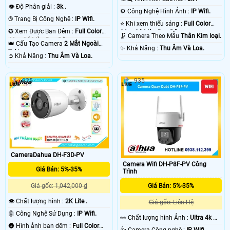
👁 Độ Phân giải :
3k .
⚙ Công Nghệ Hình Ảnh :
IP Wifi.
®️ Trang Bị Công Nghệ :
IP Wifi.
⭐ Khi xem thiếu sáng :
Full Color
✪ Xem Được Ban Đêm :
Full Color
30m Có Màu Ban Ðêm.
🗜️ Camera Theo Mẫu
Thân Kim loại.
40m Có Màu Ban Ðêm.
👑 Cấu Tạo Camera
2 Mắt Ngoài
️✨ Khả Năng :
Thu Âm Và Loa.
Trời.
️➲ Khả Năng :
Thu Âm Và Loa.
925
935
CameraDahua DH-F3D-PV
Camera Wifi DH-P8F-PV Công
Giá Bán: 5%-35%
Trình
Giá Bán: 5%-35%
Giá gốc: 1,042,000 ₫
👁 Chất lượng hình :
2K Lite .
Giá gốc: Liên Hệ
🤖️ Công Nghệ Sử Dụng :
IP Wifi.
️👀 Chất lượng hình Ảnh :
Ultra 4k 👍🏾
🌚 Hình ảnh ban đêm :
Full Color
.
👍 Camera Công nghệ :
IP Wifi.