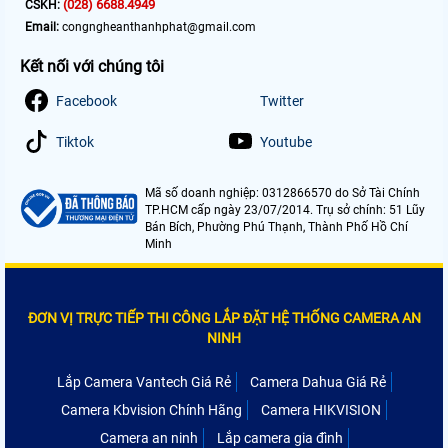
(028) 6688.4949
CSKH:
Email:
congngheanthanhphat@gmail.com
Kết nối với chúng tôi
Facebook
Twitter
Tiktok
Youtube
Mã số doanh nghiệp: 0312866570 do Sở Tài Chính
TP.HCM cấp ngày 23/07/2014. Trụ sở chính: 51 Lũy
Bán Bích, Phường Phú Thạnh, Thành Phố Hồ Chí
Minh
ĐƠN VỊ TRỰC TIẾP THI CÔNG LẮP ĐẶT HỆ THỐNG CAMERA AN
NINH
Lắp Camera Vantech Giá Rẻ
Camera Dahua Giá Rẻ
Camera Kbvision Chính Hãng
Camera HIKVISION
Camera an ninh
Lắp camera gia đình