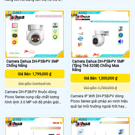
ảnh toàn cảnh không bỏ lỡ bất kỳ
phân giải 8MP cho chất lượng hình
hoạt động nào, cùng với đó là các
ảnh sắc nét. Camera nổi bật với ống
tính năng bảo vệ an ninh thông
2483
6242
kính thay đổi tiêu cự 2,7mm–12mm,
minh như phát hiện người, phương
sử dụng công nghệ Full Color giúp
tiện, cảnh báo chủ động còi hú và
xem đêm có màu tầm xa 40m, trang
đàm thoại 2 chiều
bị tính năng đàm thoại 2 chiều với
mic, loa tích hợp, hỗ trợ phát hiện
khuôn mặt và lưu trữ qua thẻ nhớ
tối đa 512GB
Camera Dahua DH-P3B-PV 3MP
Camera Dahua DH-P5B-PV 5MP
Chống Nắng
(Tặng Thẻ 32GB) Chống Mưa
Nắng
Giá Bán: 1,799,000 ₫
Giá Bán: 1,500,000 ₫
Giá gốc: Contact Us
Giá gốc: 1,700,000 ₫
Camera DH-P3B-PV thuộc dòng
Camera IP Wifi DH-P5B-PV dòng
Picoo Series cung cấp chất lượng
Picoo Series giải pháp an ninh hiệu
hình ảnh 3.0 MP với độ phân giải
quả tại môi trường ngoài trời hay
cao, hỗ trợ quan sát ban đêm có
những nơi có điều kiện thời tiết khắc
màu với 4 chế độ linh hoạt, kèm với
nghiệt. Với độ phân giải cao Full HD,
đó là các tính năng tiện ích khác
2103
4060
kết nối không dây tiện lợi, và khả
như đàm thoại 2 chiều, phát hiện
năng quan sát trong ánh sáng yếu,
người AI độ chính xác cao đảm bảo
camera giúp bạn theo dõi mọi góc
an ninh hiệu quả