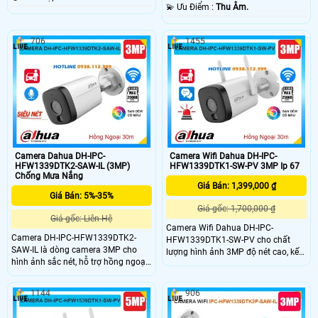
️💫 Ưu Điểm :
Thu Âm.
706
1455
Camera Dahua DH-IPC-
Camera Wifi Dahua DH-IPC-
HFW1339DTK2-SAW-IL (3MP)
HFW1339DTK1-SW-PV 3MP Ip 67
Chống Mưa Nắng
Giá Bán: 1,399,000 ₫
Giá Bán: 5%-35%
Giá gốc: 1,700,000 ₫
Giá gốc: Liên Hệ
Camera Wifi Dahua DH-IPC-
Camera DH-IPC-HFW1339DTK2-
HFW1339DTK1-SW-PV cho chất
SAW-IL là dòng camera 3MP cho
lượng hình ảnh 3MP độ nét cao, kết
hình ảnh sắc nét, hỗ trợ hồng ngoại
nối wifi nhanh chóng, sử dụng đèn
30m và ánh sáng trắng giúp quan
trợ sáng giúp xem đêm có màu.
sát ban đêm có màu. Camera có
Ngoài ra, camera còn mang đến các
1144
906
khả năng phát hiện con người,
tính năng nổi trội như phát hiện
phương tiện, tích hợp mic thu âm và
người, phát hiện chuyển động SMD