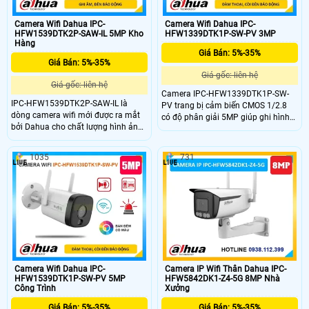
Camera Wifi Dahua IPC-
Camera Wifi Dahua IPC-
HFW1539DTK2P-SAW-IL 5MP Kho
HFW1339DTK1P-SW-PV 3MP
Hàng
Giá Bán: 5%-35%
Giá Bán: 5%-35%
Giá gốc: liên hệ
Giá gốc: liên hệ
Camera IPC-HFW1339DTK1P-SW-
IPC-HFW1539DTK2P-SAW-IL là
PV trang bị cảm biến CMOS 1/2.8
dòng camera wifi mới được ra mắt
có độ phân giải 5MP giúp ghi hình
bởi Dahua cho chất lượng hình ảnh
ảnh sắc nét, sử dụng công nghệ ánh
siêu nét với độ phân giải 5MP, kết
sáng kép xem đêm có màu rõ ràng.
hợp với đèn kép thông minh cho
Điểm đặc biệt mà camera mang lại
1035
731
hình ảnh ban đêm có màu. Ngoài
đó là tính năng phát hiện
ra, camera còn hỗ trợ chức năng
người/phương tiện, tích hợp micro
phát hiện người, phương tiện độ
và loa đàm thoại 2 chiều, còi đèn
chính xác cao, tích hợp mic ghi âm
báo động linh hoạt
và thiết kế chuẩn bảo vệ IP 67
chống nước bụi hiệu quả
Camera Wifi Dahua IPC-
Camera IP Wifi Thân Dahua IPC-
HFW1539DTK1P-SW-PV 5MP
HFW5842DK1-Z4-5G 8MP Nhà
Công Trình
Xưởng
Giá Bán: 5%-35%
Giá Bán: 5%-35%