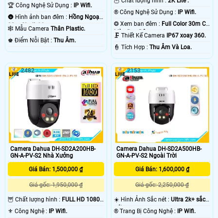
🦉 Chất lượng hình :
2K Lite .
.
🏆 Công Nghệ Sử Dụng :
IP Wifi.
®️ Công Nghệ Sử Dụng :
IP Wifi.
🌚 Hình ảnh ban đêm :
Hồng Ngoại
❂ Xem ban đêm :
Full Color 30m Có
30m Starlight.
🕸️ Mẫu Camera
Thân Plastic.
Màu Ban Ðêm.
🗜️ Thiết Kế Camera
IP67 xoay 360.
️♚ Điểm Nỗi Bật :
Thu Âm.
️👮 Tích Hợp :
Thu Âm Và Loa.
2482
2153
Camera Dahua DH-SD2A200HB-
Camera Dahua DH-SD2A500HB-
GN-A-PV-S2 Nhà Xưởng
GN-A-PV-S2 Ngoài Trời
Giá Bán: 1,500,000 ₫
Giá Bán: 1,600,000 ₫
Giá gốc: 1,950,000 ₫
Giá gốc: 2,250,000 ₫
🦉 Chất lượng hình :
FULL HD 1080P
☀️ Hình Ảnh Sắc nét :
Ultra 2k+ sắc
.
nét .
⚜️ Công Nghệ :
IP Wifi.
®️ Trang Bị Công Nghệ :
IP Wifi.