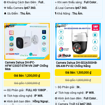
❂ Khoảng Cách Ban Đêm :
Full
⭐ Khi xem thiếu sáng :
Full Color
Color 30m Có Màu Ban Đêm.
30m Có Màu Ban Đêm.
⚒ Mẫu Camera
Ip67 360.
🕉️ Loại Camera
Ip67 360.
️🔔 Ưu Điểm :
Thu Âm.
️🎙 Khả Năng :
Thu Âm.
3307
5087
Camera Dahua DH-IPC-
Camera Dahua DH-SD2A500HB-
HFW1230DT-STW-VN 2MP Chống
GN-AW-PV-S2 Chống Nắng
Mưa
Giá Bán: 1,500,000 ₫
Giá Bán: 1,200,000 ₫
Giá gốc: 1,800,000 ₫
Giá gốc: 1,500,000 ₫
✨ Độ Phân giải :
3k .
️👀 Độ Phân giải :
FULL HD 1080P .
🌠 Tích hợp công nghệ :
IP Wifi.
⚙ Tích hợp công nghệ :
IP Wifi.
❂ Hình ảnh ban đêm :
Full Color
❃ Hình ảnh ban đêm :
Hồng Ngoại
30m Hồng Ngoại SMD.
♊ Camera Thiết Kế
Ip67 360.