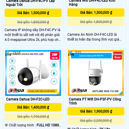
Camera WIfi DH-F4C-LED Kho
Camera Dahua DH-F4C-PV Lắp
Hàng
Ngoài Trời
Giá Bán: 1,500,000 ₫
Giá Bán: 1,500,000 ₫
Giá gốc: 1,800,000 ₫
Giá gốc: 1,800,000 ₫
Camera IP không dây DH-F4C-PV là
Camera An Ninh DH-F4C-LED là
một thiết bị sắt nét với độ phân giải
thiết bị hiện đại trong lĩnh vực giám
4.0 megapixel Ultra 2k, phù hợp cho
sát an ninh. Với ưu điểm sử dụng
các công trình đòi hỏi chất lượng
công nghệ AI, camera này có khả
cao. Nó được trang bị chức năng
2918
935
năng chống ngược sáng DWDR,
chống ngược sáng DWDR, mang lại
giúp hình ảnh rõ nét trong môi
hình ảnh rõ nét dù được lắp đặt ở
trường ánh sáng mạnh và yếu. Được
bất kỳ đâu
thiết kế lắp trong nhà, DH-F4C-LED
còn hỗ trợ định dạng nén H.265/H
Camera Dahua DH-F2C-LED
Camera PT Wifi DH-P3F-PV Công
Trình
Giá Bán: 1,400,000 ₫
Giá Bán: 1,900,000 ₫
Giá gốc: 1,700,000 ₫
Giá gốc: 2,200,000 ₫
💯 Chất lượng hình :
FULL HD 1080P