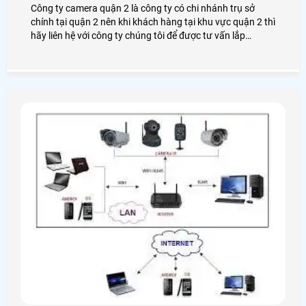
Công ty camera quận 2 là công ty có chi nhánh trụ sở
chính tại quận 2 nên khi khách hàng tại khu vực quận 2 thì
hãy liên hệ với công ty chúng tôi để được tư vấn lắp
camera tại quận 2 miển phí tận nơi nhanh chống hiệu quả
, AN THÀNH PHÁT có chi nhánh trụ sở tại quận 2 nên
khách hàng cứ yên tâm khi lựa chọn lắp đặt tại công ty
chúng tôi , cam kết không phát sinh chi phí nào .