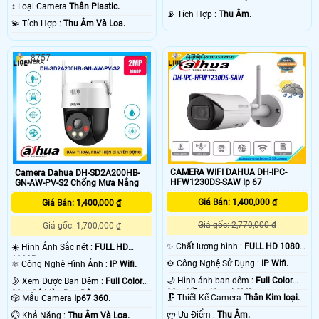
30m Hồng Ngoại SMD.
↕️ Loại Camera
Thân Plastic.
️📡 Tích Hợp :
Thu Âm.
️💫 Tích Hợp :
Thu Âm Và Loa.
8757
3709
CAMERA WIFI DAHUA DH-IPC-
Camera Dahua DH-SD2A200HB-
HFW1230DS-SAW Ip 67
GN-AW-PV-S2 Chống Mưa Nắng
Giá Bán: 1,400,000 ₫
Giá Bán: 1,400,000 ₫
Giá gốc: 2,770,000 ₫
Giá gốc: 1,700,000 ₫
✨ Chất lượng hình :
FULL HD 1080P
☀️ Hình Ảnh Sắc nét :
FULL HD
.
1080P .
⚙ Công Nghệ Sử Dụng :
IP Wifi.
⚛️ Công Nghệ Hình Ảnh :
IP Wifi.
🌙 Hình ảnh ban đêm :
Full Color
🌛 Xem Được Ban Đêm :
Full Color
30m Hồng Ngoại SMD.
30m Có Màu Ban Ðêm.
🗜️ Thiết Kế Camera
Thân Kim loại.
🎲 Mẫu Camera
Ip67 360.
️ლ Ưu Điểm :
Thu Âm.
️💮 Khả Năng :
Thu Âm Và Loa.