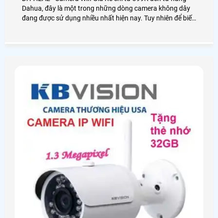
Dahua, đây là một trong những dòng camera không dây
đang được sử dụng nhiều nhất hiện nay. Tuy nhiên để biết
được chất lượng của camera này như thế nào thì điều đầu
tiên chúng ta cần đó là xem qua các bài đánh giá sản
phẩm đúng không nào? Sau đây là bài viết review chiếc
camera wifi Dahua DH,H2AE đang làm mưa làm gió trên
thị trường được An Thành Phát trải nghiệm và chia sẻ lại
cho các bạn!