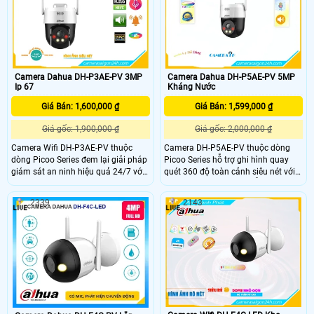
cạnh một cách rõ ràng.
Camera Dahua DH-P3AE-PV 3MP
Camera Dahua DH-P5AE-PV 5MP
Ip 67
Kháng Nước
Giá Bán: 1,600,000 ₫
Giá Bán: 1,599,000 ₫
Giá gốc: 1,900,000 ₫
Giá gốc: 2,000,000 ₫
Camera Wifi DH-P3AE-PV thuộc
Camera DH-P5AE-PV thuộc dòng
dòng Picoo Series đem lại giải pháp
Picoo Series hỗ trợ ghi hình quay
giám sát an ninh hiệu quả 24/7 với
quét 360 độ toàn cảnh siêu nét với
độ phân giải Ultra 2k lite siêu sắc
độ phân giải cao 5MP, hỗ trợ xem
nét. Kèm với đó là các tính năng
hình ban đêm có màu sắc rõ ràng,
2339
2143
như đàm thoại 2 chiều, khả năng
cùng với đó là khả năng phát hiện
quan sát ban đêm có màu với 4 chế
người thông minh hạn chế cảnh báo
độ linh hoạt.
giả.