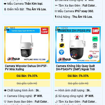
30m Có Màu Ban Ðêm.
👑 Mẫu Camera
Thân Kim loại.
🔦 Tầm Xa Ban Đêm :
Full Color
️👮 Điểm Nỗi Bật :
Thu Âm Và Loa.
30m Có Màu Ban Ðêm.
⛓ Mẫu Camera
IP67 xoay 360.
️🎙 Khả Năng :
Thu Âm Và Loa.
965
1212
Camera Wizcolor Dahua DH-P5F-
Camera Không Dây Quay Quét
PV Nhà Xưởng
DH-P5AS-PV (5MP) Ngoài Trời
Giá Bán: 5%-35%
Giá Bán: 5%-35%
Giá gốc: Liên Hệ
Giá gốc: Liên Hệ
👁 Chất lượng hình Ảnh :
3k .
️👀 Hình ảnh chất lượng :
3k .
⚛️ Camera Công nghệ :
IP Wifi.
🕉️ Sử dụng công nghệ :
IP Wifi.
💡 Xem Được Ban Đêm :
Full Color
🌙 Tầm Xa Ban Đêm :
Full Color