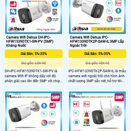
hỗ trợ thẻ nhớ lên đến 256GB. Với
3.0, hỗ trợ báo động đèn và còi hú
chuẩn chống nước IP67, camera
và đàm thoại 2 chiều chất lượng âm
đảm bảo hoạt động bền bỉ trong
thanh to rõ
mọi điều kiện thời tiết.
Camera Wifi Dahua DH-IPC-
Camera Wifi Dahua IPC-
HFW1539DTK1-SW-PV (5MP)
HFW1339DTK2P-SAW-IL 3MP Lắp
Kháng Nước
Ngoài Trời
Giá Bán: 5%-35%
Giá Bán: 5%-35%
Giá gốc: Liên hệ
Giá gốc: liên hệ
DH-IPC-HFW1539DTK1-SW-PV là
IPC-HFW1339DTK2P-SAW-IL là mẫu
camera Wifi IP không dây với độ
camera wifi ngoài trời cho hình ảnh
phân giải cao lên đến 5MP với chip
chất lượng 3MP sắc nét, hỗ trợ Wi-Fi
CMOS cho hình ảnh nhiều màu sắc,
6 (2.4GHZ) & Bluetooth kết nối
hỗ trợ xem ban đêm Full Color trong
nhanh chóng. Camera trang bị các
1002
996
khoảng cách lên đến 30m. Camera
tính năng hiện đại như công nghệ Al
tích hợp nhiều công nghệ thông
phát hiện con người, phương tiện,
minh như phát hiện người/phương
tích hợp micro ghi âm, công nghệ
tiện, tích hợp mic và loa đàm thoại 2
ánh sáng kép báo động chủ động
chiều, hỗ trợ ke thẻ nhớ lên đến
nháy đèn
256GB đây là lựa chọn lý tưởng cho
hệ thống an ninh.