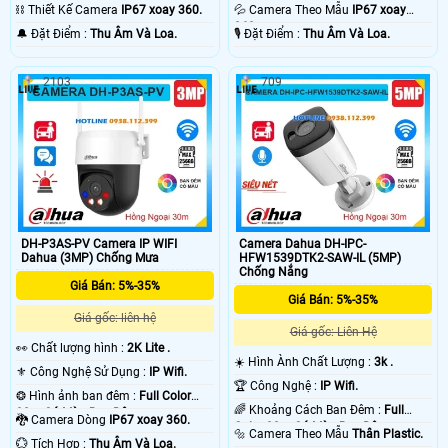
30m Có Màu Ban Ðêm.
30m Có Màu Ban Ðêm.
⛓ Thiết Kế Camera
IP67 xoay 360.
💦 Camera Theo Mẫu
IP67 xoay
360.
️🔔 Đặt Điểm :
Thu Âm Và Loa.
️🎙 Đặt Điểm :
Thu Âm Và Loa.
2103
709
DH-P3AS-PV Camera IP WIFI
Camera Dahua DH-IPC-
Dahua (3MP) Chống Mưa
HFW1539DTK2-SAW-IL (5MP)
Chống Nắng
Giá Bán: 5%-35%
Giá Bán: 5%-35%
Giá gốc: liên hệ
Giá gốc: Liên Hệ
️👀 Chất lượng hình :
2K Lite .
☀️ Hình Ành Chất Lượng :
3k .
⚜️ Công Nghệ Sử Dụng :
IP Wifi.
🏆 Công Nghệ :
IP Wifi.
❂ Hình ảnh ban đêm :
Full Color
🌈 Khoảng Cách Ban Đêm :
Full
30m Có Màu Ban Ðêm.
🐉️ Camera Dòng
IP67 xoay 360.
Color 30m Có Màu Ban Ðêm.
🔩 Camera Theo Mẫu
Thân Plastic.
️💮 Tích Hợp :
Thu Âm Và Loa.