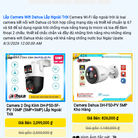
Camera wifi Dahua thân ngoài trời
là giải pháp lý tưởng cho việc giám sát các
Lắp Camera Wifi Dahua Lắp Ngoài Trời
Camera Wi-Fi lắp ngoài trời là loại
khu vực mưa nắng bụi bẩn như khu nghĩ dưởng nhà xưỡng vừa và nhỏ Với
camera kết nối wifi Dahua có tích hợp cổng mạng dây và thiết kế chuẩn Ip 67
thiết kế chắc chắn và khả năng chống nước, camera thân có thể hoạt động ổn
và 68 để sử dụng ngoài trời chống mưa nắng trang bị micro và loa để đàm
định trong các điều kiện thời tiết khắc nghiệt.
thoại 2 chiều. thiết kế chắc chắn và đầy đủ những tính năng như những dòng
Camera wifi Dahua xoay 360 là giải pháp toàn diện cho việc giám sát rộng
camera wifi Dahua khác cùng với khả năng chống nước bụi Ngày Upate:
rãi
nhờ vào khả năng xoay chuyển linh hoạt và điều chỉnh góc quay. Đây là lựa
8/3/2026 12:00:00 AM
chọn hoàn hảo cho những khu vực có diện tích lớn hoặc yêu cầu giám sát toàn
diện
5225
824
Camera Dahua DH-F5D-PV 5MP
Camera 2 Ống Kính DH-P5D-5F-
Kho Hàng
PV 10MP (5MP+5MP) Lắp Ngoài
Trời
Giá Bán: 826,000 ₫
Giá Bán: 2,099,000 ₫
'
Giá gốc: 1,180,000 ₫
Giá gốc: 2,500,000 ₫
👁️‍🗨 Hình Ảnh Sắc nét :
3k .