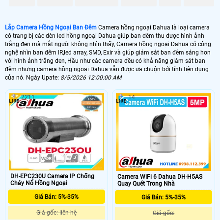
♻️ Camera Hồng Ngoại Nhà Yến
Lắp Camera Hồng Ngoại Ban Đêm
Camera hồng ngoại Dahua là loại camera
1.800.000 VNĐ
A4112N3-A
có trang bị các đèn led hồng ngoại Dahua giúp ban đêm thu được hình ảnh
trắng đen mà mắt người không nhìn thấy, Camera hồng ngoại Dahua có công
🔒 Camera Hồng Ngoại Giá Rẻ
nghệ nhìn ban đêm IR,led array, SMD, Exir và giúp giám sát ban đêm sáng hơn
với hình ảnh trắng đen, Hầu như các camera đều có khả năng giám sát ban
550.000 VNĐ
DS-2CE56D0T-IRP
đêm nhưng camera hồng ngoại Dahua vẫn được ưa chuộn bởi tính tiện dụng
của nó. Ngày Upate:
8/5/2026 12:00:00 AM
🌀 Camera Hồng Ngoại Siêu Nét
2211
14
1.400,000 VNĐ
kx-s2003c4
🇾 Camera Hồng Ngoại Văn Phòng
1.400.000 VNĐ
VP-C3307B
🗺
DH-EPC230U Camera IP Chống
Camera WiFi 6 Dahua DH-H5AS
Cháy Nổ Hồng Ngoại
Quay Quét Trong Nhà
Công nghệ camera hồng ngoại Dahua được phát triển theo thời gian và thương
hiệu của camera như công nghê SMD của camera Dahua, Công nghệ hồng
Giá Bán: 5%-35%
Giá Bán: 5%-35%
ngoại Dahua EXIR của Hikvision mà được nhiều trong các sản phẩm camera
quan sát. với mục đích tiết liệm điện, giảm nhiệt độ phát ra và tăng cường tuổi
Giá gốc: liên hệ
Giá gốc: