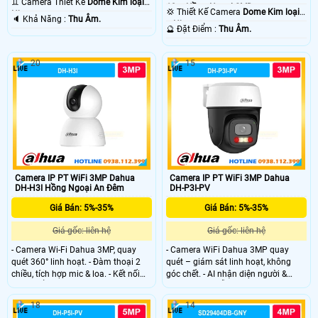
♊ Camera Thiết Kế
Dome Kim loại +
10m Hồng Ngoại SMD.
💢 Thiết Kế Camera
Dome Kim loại
Nhựa.
️🔈 Khả Năng :
Thu Âm.
+ Nhựa.
️🔮 Đặt Điểm :
Thu Âm.
20
15
Camera IP PT WiFi 3MP Dahua
Camera IP PT WiFi 3MP Dahua
DH-H3I Hồng Ngoại An Đêm
DH-P3I-PV
Giá Bán: 5%-35%
Giá Bán: 5%-35%
Giá gốc: liên hệ
Giá gốc: liên hệ
- Camera Wi-Fi Dahua 3MP, quay
- Camera WiFi Dahua 3MP quay
quét 360° linh hoạt. - Đàm thoại 2
quét – giám sát linh hoạt, không
chiều, tích hợp mic & loa. - Kết nối
góc chết. - AI nhận diện người &
Wi-Fi 6 ổn định, xem từ xa qua điện
phương tiện, hỗ trợ Auto Tracking
thoại.
thông minh. - Quan sát ban đêm
18
14
30m với 4 chế độ (có màu ban