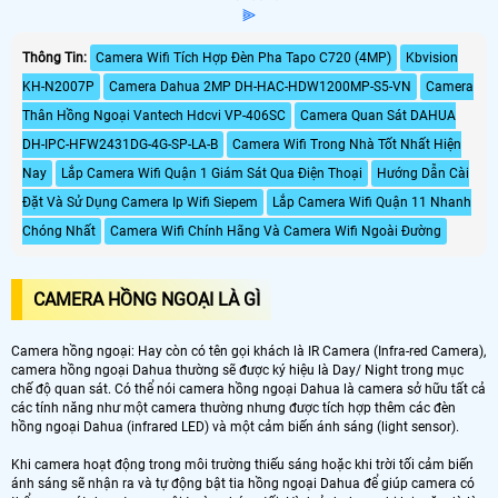
⫸
Thông Tin:
Camera Wifi Tích Hợp Đèn Pha Tapo C720 (4MP)
Kbvision
KH-N2007P
Camera Dahua 2MP DH-HAC-HDW1200MP-S5-VN
Camera
Thân Hồng Ngoại Vantech Hdcvi VP-406SC
Camera Quan Sát DAHUA
DH-IPC-HFW2431DG-4G-SP-LA-B
Camera Wifi Trong Nhà Tốt Nhất Hiện
Nay
Lắp Camera Wifi Quận 1 Giám Sát Qua Điện Thoại
Hướng Dẫn Cài
Đặt Và Sử Dụng Camera Ip Wifi Siepem
Lắp Camera Wifi Quận 11 Nhanh
Chóng Nhất
Camera Wifi Chính Hãng Và Camera Wifi Ngoài Đường
CAMERA HỒNG NGOẠI LÀ GÌ
Camera hồng ngoại: Hay còn có tên gọi khách là IR Camera (Infra-red Camera),
camera hồng ngoại Dahua thường sẽ được ký hiệu là Day/ Night trong mục
chế độ quan sát. Có thể nói camera hồng ngoại Dahua là camera sở hữu tất cả
các tính năng như một camera thường nhưng được tích hợp thêm các đèn
hồng ngoại Dahua (infrared LED) và một cảm biến ánh sáng (light sensor).
Khi camera hoạt động trong môi trường thiếu sáng hoặc khi trời tối cảm biến
ánh sáng sẽ nhận ra và tự động bật tia hồng ngoại Dahua để giúp camera có