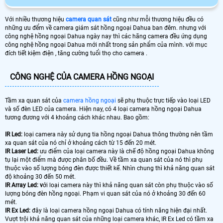
Với nhiều thương hiệu
camera quan sát
cũng như mỗi thương hiệu đều có
những ưu đểm về camera giám sát hồng ngoại Dahua ban đêm. nhưng với
công nghệ hồng ngoại Dahua ngày nay thì các hãng camera đều ứng dụng
công nghệ hồng ngoại Dahua mới nhất trong sản phẩm của mình. với mục
đích tiết kiệm điện , tăng cường tuổi thọ cho camera .
CÔNG NGHỆ CỦA CAMERA HỒNG NGOẠI
Tầm xa quan sát của
camera hồng ngoại
sẽ phụ thuộc trực tiếp vào loại LED
và số đèn LED của camera. Hiện nay, có 4 loại camera hồng ngoại Dahua
tương đương với 4 khoảng cách khác nhau. Bao gồm:
IR Led:
loại camera này sử dụng tia hồng ngoại Dahua thông thường nên tầm
xa quan sát của nó chỉ ở khoảng cách từ 15 đến 20 mét.
IR Laser Led:
ưu điểm của loại camera này là chế độ hồng ngoại Dahua không
tụ lại một điểm mà được phân bố đều. Về tầm xa quan sát của nó thì phụ
thuộc vào số lượng bóng đèn được thiết kế. Nhìn chung thì khả năng quan sát
độ khoảng 30 đến 50 mét.
IR Array Led: v
ới loại camera này thì khả năng quan sát còn phụ thuộc vào số
lượng bóng đèn hồng ngoại. Phạm vi quan sát của nó ở khoảng 30 đến 60
mét.
IR Ex Led:
đây là loại camera hồng ngoại Dahua có tính năng hiện đại nhất.
Vượt trội khả năng quan sát của những loại camera khác, IR Ex Led có tầm xa