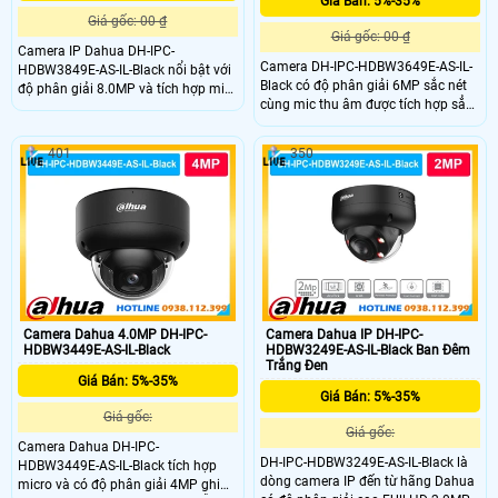
Giá Bán: 5%-35%
Giá gốc: 00 ₫
Giá gốc: 00 ₫
Camera IP Dahua DH-IPC-
Camera DH-IPC-HDBW3649E-AS-IL-
HDBW3849E-AS-IL-Black nổi bật với
Black có độ phân giải 6MP sắc nét
độ phân giải 8.0MP và tích hợp mic
cùng mic thu âm được tích hợp sẳn
ghi âm giúp ghi hình kèm âm thanh
trong camera cho hình ảnh chi tiết
rỏ ràng. Camera có khả năng chống
cả ngày lẫn đêm. Công nghệ WDR
nước cao IP67 và chống va đập lên
401
350
120dB cân bằng ánh sáng hiệu quả
đến IK10 mang lại độ bền vượt trội
kết hợp Smart Dual Light giúp quan
cho dòng camera này.
sát có màu ban đêm.
Camera Dahua 4.0MP DH-IPC-
Camera Dahua IP DH-IPC-
HDBW3449E-AS-IL-Black
HDBW3249E-AS-IL-Black Ban Đêm
Trắng Đen
Giá Bán: 5%-35%
Giá Bán: 5%-35%
Giá gốc:
Giá gốc:
Camera Dahua DH-IPC-
DH-IPC-HDBW3249E-AS-IL-Black là
HDBW3449E-AS-IL-Black tích hợp
dòng camera IP đến từ hãng Dahua
micro và có độ phân giải 4MP ghi