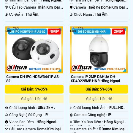
❂ Hình ảnh ban đêm :
Hồng Ngoại
💡 Tầm Xa Ban Đêm :
Hồng Ngoại
50m Hồng Ngoại SMD.
50m Hồng Ngoại SMD.
🕸️ Cấu Tạo Camera
Thân Kim loại +
🛡 Camera Thiết Kế
Dome Kim loại +
Nhựa.
Nhựa.
️📡 Ưu Điểm :
Thu Âm.
️📡 Chức Năng :
Thu Âm.
782
876
Camera DH-IPC-HDBW3441F-AS-
Camera IP 2MP DAHUA DH-
S2
SD4D225MB-HNR Hồng Ngoại
Giá Bán: 5%-35%
Giá Bán: 5%-35%
Giá gốc: Liên Hệ
Giá gốc: Liên Hệ
👁 Chất lượng hình :
Ultra 2k + .
✨ Chất lượng hình Ảnh :
FULL HD
1080P .
👍 Công Nghệ Sử Dụng :
IP.
🤖️ Camera Công nghệ :
IP.
🌚 Video Ban Đêm :
Hồng Ngoại
❈ Tầm Xa Ban Đêm :
Hồng Ngoại
30m ONVIF.
50m Hồng Ngoại SMD.
⚒ Cấu Tạo Camera
Dome Kim loại.
🎨 Camera Thiết Kế
Dome Kim loại