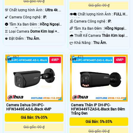
Giá gốc: 00 ₫
Giá gốc: 00 ₫
💯 Chất lượng hình Ảnh :
Ultra 4k 👍🏾
👁️‍🗨 Chất lượng hình Ảnh :
FULL HD
.
🌠 Camera Công nghệ :
IP.
1080P .
🕉️ Camera Công nghệ :
IP.
🌚 Tầm Xa Ban Đêm :
Hồng Ngoại
🌈 Tầm Xa Ban Đêm :
Hồng Ngoại
50m Hồng Ngoại SMD.
♊ Loại Camera
Dome Kim loại +
50m Hồng Ngoại SMD.
🌧️ Thiết Kế Camera
Thân Kim loại +
Nhựa.
️♚ Đặt Điểm :
Thu Âm.
Nhựa.
️ლ Khả Năng :
Thu Âm.
467
471
Camera Dahua DH-IPC-
Camera Thân IP DH-IPC-
HFW3449E-AS-IL-Black 4MP
HFW3449T-ZAS-IL-Black Ban Đêm
Trắng Đen
Giá Bán: 5%-35%
Giá Bán: 5%-35%
Giá gốc: 00 ₫
Giá gốc: 00 ₫