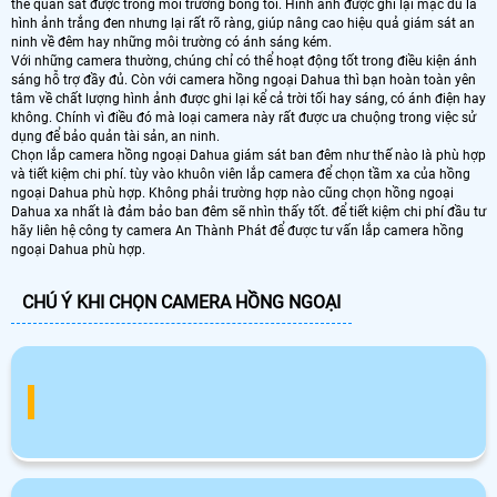
thể quan sát được trong môi trường bóng tối. Hình ảnh được ghi lại mặc dù là
hình ảnh trắng đen nhưng lại rất rõ ràng, giúp nâng cao hiệu quả giám sát an
ninh về đêm hay những môi trường có ánh sáng kém.
Với những camera thường, chúng chỉ có thể hoạt động tốt trong điều kiện ánh
sáng hỗ trợ đầy đủ. Còn với camera hồng ngoại Dahua thì bạn hoàn toàn yên
tâm về chất lượng hình ảnh được ghi lại kể cả trời tối hay sáng, có ánh điện hay
không. Chính vì điều đó mà loại camera này rất được ưa chuộng trong việc sử
dụng để bảo quản tài sản, an ninh.
Chọn lắp camera hồng ngoại Dahua giám sát ban đêm như thế nào là phù hợp
và tiết kiệm chi phí. tùy vào khuôn viên lắp camera để chọn tầm xa của hồng
ngoại Dahua phù hợp. Không phải trường hợp nào cũng chọn hồng ngoại
Dahua xa nhất là đảm bảo ban đêm sẽ nhìn thấy tốt. để tiết kiệm chi phí đầu tư
hãy liên hệ công ty camera An Thành Phát để được tư vấn lắp camera hồng
ngoại Dahua phù hợp.
CHÚ Ý KHI CHỌN CAMERA HỒNG NGOẠI