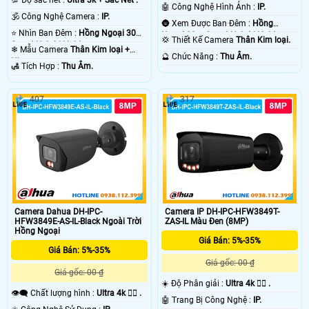
💯 Độ sắc nét :
Ultra 3k + Sắc Nét .
Nét .
🤖️ Công Nghệ Hình Ảnh :
IP.
🕉️ Công Nghệ Camera :
IP.
🌚 Xem Được Ban Đêm :
Hồng
⭐ Nhìn Ban Đêm :
Hồng Ngoại 30m
Ngoại 30m Smart Hybrid Light.
💢 Thiết Kế Camera
Thân Kim loại.
Smart Hybrid Light.
❄ Mẫu Camera
Thân Kim loại +
️🔮 Chức Năng :
Thu Âm.
Nhựa.
️🛃 Tích Hợp :
Thu Âm.
407
317
Camera Dahua DH-IPC-
Camera IP DH-IPC-HFW3849T-
HFW3849E-AS-IL-Black Ngoài Trời
ZAS-IL Màu Đen (8MP)
Hồng Ngoại
Giá Bán: 5%-35%
Giá Bán: 5%-35%
Giá gốc: 00 ₫
Giá gốc: 00 ₫
☀️ Độ Phân giải :
Ultra 4k 👍🏾 .
👁️‍🗨 Chất lượng hình :
Ultra 4k 👍🏾 .
🤖️ Trang Bị Công Nghệ :
IP.