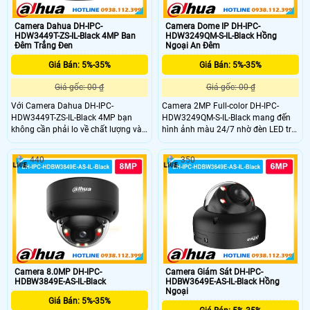
Camera Dahua DH-IPC-
Camera Dome IP DH-IPC-
HDW3449T-ZS-IL-Black 4MP Ban
HDW3249QM-S-IL-Black Hồng
Đêm Trắng Đen
Ngoại An Đêm
Giá Bán: 5%-35%
Giá Bán: 5%-35%
Giá gốc: 00 ₫
Giá gốc: 00 ₫
Với Camera Dahua DH-IPC-
Camera 2MP Full-color DH-IPC-
HDW3449T-ZS-IL-Black 4MP bạn
HDW3249QM-S-IL-Black mang đến
không cần phải lo về chất lượng và
hình ảnh màu 24/7 nhờ đèn LED trợ
độ bền vì DH-IPC-HDW3449T-ZS-IL-
sáng tích hợp. Cảm biến CMOS
Black có độ phân giải cao
1/2.8 inch cho độ nét ổn định kết
440
350
2K(4.0MP) và mic được tích hợp ghi
hợp chuẩn nén H.265+ giúp tiết
hình và âm thanh sinh động. Đặt
kiệm dung lượng. Ống kính 3.6mm
biệt với khả năng tự động ghi hình
quan sát rộng hỗ trợ giám sát liên
có màu khi phát hiện chuyển động
tục cả ngày lẫn đêm với hiệu quả
vào ban đêm với tầm xa lên đến
cao.
50m
Camera 8.0MP DH-IPC-
Camera Giám Sát DH-IPC-
HDBW3849E-AS-IL-Black
HDBW3649E-AS-IL-Black Hồng
Ngoại
Giá Bán: 5%-35%