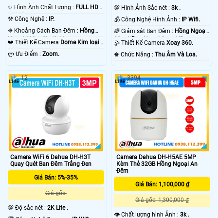
thọ của bóng đèn hồng ngoại. 😱
✨ Hình Ành Chất Lượng :
FULL HD
💯 Hình Ảnh Sắc nét :
3k .
1080P .
⚒ Công Nghệ :
IP.
🕉️ Công Nghệ Hình Ảnh :
IP Wifi.
❈ Khoảng Cách Ban Đêm :
Hồng
🌈 Giám sát Ban Đêm :
Hồng Ngoại
Ngoại 100m Starlight.
20m Hồng Ngoại Smart IR.
👑 Thiết Kế Camera
Dome Kim loại
🤹 Thiết Kế Camera
Xoay 360.
+ Nhựa.
️ლ Ưu Điểm :
Zoom.
️♚ Chức Năng :
Thu Âm Và Loa.
12
3394
'
Camera WiFi 6 Dahua DH-H3T
Camera Dahua DH-H5AE 5MP
Quay Quét Ban Đêm Trắng Đen
Kèm Thẻ 32GB Hồng Ngoại An
Đêm
Giá Bán: 5%-35%
Giá Bán: 1,100,000 ₫
Giá gốc:
Giá gốc: 1,300,000 ₫
💯 Độ sắc nét :
2K Lite .
👁 Chất lượng hình Ảnh :
3k .