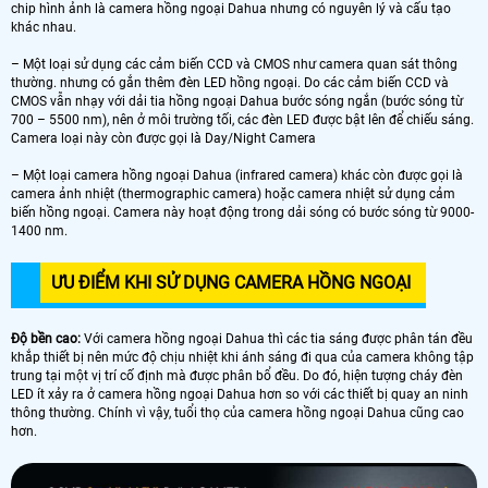
chip hình ảnh là camera hồng ngoại Dahua nhưng có nguyên lý và cấu tạo
khác nhau.
– Một loại sử dụng các cảm biến CCD và CMOS như camera quan sát thông
thường. nhưng có gắn thêm đèn LED hồng ngoại. Do các cảm biến CCD và
CMOS vẫn nhạy với dải tia hồng ngoại Dahua bước sóng ngắn (bước sóng từ
700 – 5500 nm), nên ở môi trường tối, các đèn LED được bật lên để chiếu sáng.
Camera loại này còn được gọi là Day/Night Camera
– Một loại camera hồng ngoại Dahua (infrared camera) khác còn được gọi là
camera ảnh nhiệt (thermographic camera) hoặc camera nhiệt sử dụng cảm
biến hồng ngoại. Camera này hoạt động trong dải sóng có bước sóng từ 9000-
1400 nm.
ƯU ĐIỂM KHI SỬ DỤNG CAMERA HỒNG NGOẠI
Độ bền cao:
Với camera hồng ngoại Dahua thì các tia sáng được phân tán đều
khắp thiết bị nên mức độ chịu nhiệt khi ánh sáng đi qua của camera không tập
trung tại một vị trí cố định mà được phân bổ đều. Do đó, hiện tượng cháy đèn
LED ít xảy ra ở camera hồng ngoại Dahua hơn so với các thiết bị quay an ninh
thông thường. Chính vì vậy, tuổi thọ của camera hồng ngoại Dahua cũng cao
hơn.