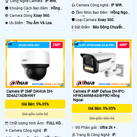
🏆 Công Nghệ Camera :
IP Wifi.
👍 Camera Công nghệ :
IP Wifi.
🌚 Khoảng Cách Ban Đêm :
Hồng
✪ Tầm Nhìn Ban Đêm :
Hồng Ngoại
Ngoại 10m Hồng Ngoại Smart IR.
🕸️ Camera Dòng
Xoay 360.
10m Hồng Ngoại Smart IR.
🛡 Loại Camera
Xoay 360.
️♚ Ưu Điểm :
Thu Âm Và Loa.
️₤ Đặt Điểm :
Báo Động Chuyển
Động.
18
21
Camera IP 2MP DAHUA DH-
Camera IP 4MP Dahua DH-IPC-
SD4A216DB-HNY
HFW2449M-AS-B-PRO Hồng
Ngoại
Giá Bán: 5%-35%
Giá Bán: 5%-35%
Giá gốc: Liên hệ
Giá gốc: liên hệ
🦉 Chất lượng hình Ảnh :
FULL HD
✨ Độ Phân giải :
Ultra 2k + .
1080P .
✳️ Camera Công nghệ :
IP.
🕉️ Trang Bị Công Nghệ :
IP.