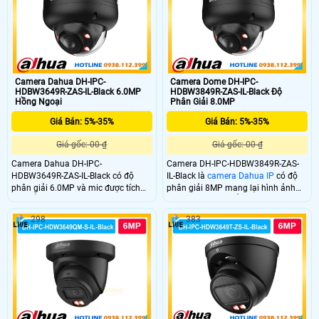
minh giúp nhận diện chính xác
người và phương tiện.
Camera Dahua DH-IPC-
Camera Dome DH-IPC-
HDBW3649R-ZAS-IL-Black 6.0MP
HDBW3849R-ZAS-IL-Black Độ
Hồng Ngoại
Phân Giải 8.0MP
Giá Bán: 5%-35%
Giá Bán: 5%-35%
Giá gốc: 00 ₫
Giá gốc: 00 ₫
Camera Dahua DH-IPC-
Camera DH-IPC-HDBW3849R-ZAS-
HDBW3649R-ZAS-IL-Black có độ
IL-Black là
camera Dahua IP
có độ
phân giải 6.0MP và mic được tích
phân giải 8MP mang lại hình ảnh
hợp sẳn trong camera giám sát vừa
sắc nét vượt trội. Ống kính zoom
ghi hình và âm thanh rỏ ràng. DH-
2.7–13.5mm điều chỉnh linh hoạt
298
383
IPC-HDBW3649R-ZAS-IL-Black sử
góc nhìn. Công nghệ WDR 120dB
dụng chip AI chuyên dụng giúp phát
cân bằng sáng hiệu quả kết hợp đèn
hiện chuyển động chính sát tuyệt
hồng ngoại và ánh sáng ấm tầm xa
đối
50m đảm bảo giám sát rõ ràng cả
ngày lẫn đêm.