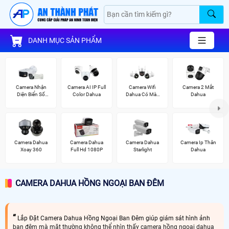
DANH MỤC SẢN PHẨM
Camera Nhận
Camera AI IP Full
Camera Wifi
Camera 2 Mắt
Diện Biển Số
Color Dahua
Dahua Có Màu
Dahua
Dahua
Ban Đêm
Camera Dahua
Camera Dahua
Camera Dahua
Camera Ip Thân
Xoay 360
Full Hd 1080P
Starlight
Dahua
CAMERA DAHUA HỒNG NGOẠI BAN ĐÊM
Lắp Đặt Camera Dahua Hồng Ngoại Ban Đêm giúp giám sát hình ảnh
ban đêm mà măt thường không thể nhìn thấy camera hồng ngoại dahua