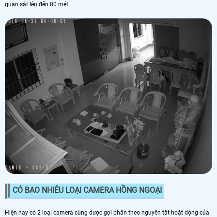
quan sát lên đến 80 mét.
CÓ BAO NHIÊU LOẠI CAMERA HỒNG NGOẠI
Hiện nay có 2 loại camera cùng được gọi phân theo nguyên tắt hoặt động của