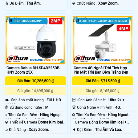
+ Nhựa.
️👮 Ưu Điểm :
Thu Âm.
️💎 Chức Năng :
Xoay Zoom.
769
786
Camera Dahua DH-SD4D225DB-
Camera 4G Ngoài Trời Tích Hợp
HNY Zoom 25X
Pin Mặt Trời Ban Đêm Trắng Đen
Giá Bán: 10,286,500 ₫
Giá Bán: 5,715,500 ₫
Giá gốc: 14,695,000 ₫
Giá gốc: 8,165,000 ₫
👁 Hình ảnh chất lượng :
FULL HD
🦉 Hình Ảnh Sắc nét :
Ultra 2k + .
1080P .
🤖️ Sử dụng công nghệ :
IP.
🏆 Công Nghệ Hình Ảnh :
4G.
⭐ Tầm Xa Ban Đêm :
Hồng Ngoại
❂ Tầm Xa Ban Đêm :
Hồng Ngoại
100m Hồng Ngoại SMD.
30m Hồng Ngoại SMD.
💎 Thiết Kế Camera
Dome Kim loại
↕️ Camera Dòng
Dome Kim loại +
+ Nhựa.
Nhựa.
️➲ Khả Năng :
Xoay Zoom.
️🔈 Đặt Điểm :
Thu Âm Và Loa.