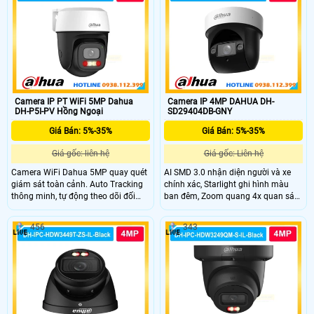
đêm). - Đàm thoại 2 chiều, tích hợp
loa cảnh báo an ninh.
Camera IP PT WiFi 5MP Dahua
Camera IP 4MP DAHUA DH-
DH-P5I-PV Hồng Ngoại
SD29404DB-GNY
Giá Bán: 5%-35%
Giá Bán: 5%-35%
Giá gốc: liên hệ
Giá gốc: Liên hệ
Camera WiFi Dahua 5MP quay quét
AI SMD 3.0 nhận diện người và xe
giám sát toàn cảnh. Auto Tracking
chính xác, Starlight ghi hình màu
thông minh, tự động theo dõi đối
ban đêm, Zoom quang 4x quan sát
tượng. Cảnh báo chủ động bằng còi
rõ ở nhiều khoảng cách.
hú & đèn chớp khi có xâm nhập. Ghi
456
343
hình ban đêm có màu với đèn kép
thông minh 30m. Đàm thoại 2
chiều, kết nối WiFi 6 + Bluetooth tiện
lợi