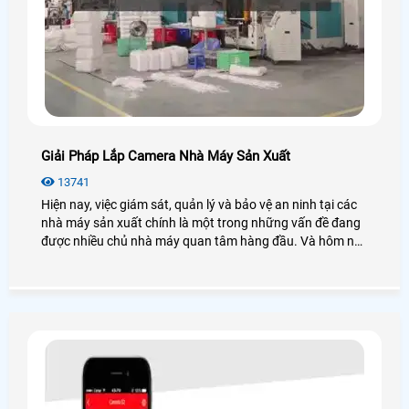
Giải Pháp Lắp Camera Nhà Máy Sản Xuất
13741
Hiện nay, việc giám sát, quản lý và bảo vệ an ninh tại các
nhà máy sản xuất chính là một trong những vấn đề đang
được nhiều chủ nhà máy quan tâm hàng đầu. Và hôm nay
An Thành Phát xin đưa ra các giải pháp lắp camera nhà
máy sản xuất sẽ giải quyết được những vấn đề an ninh
mà bạn cần. Để đi tìm hiểu sâu hơn mời bạn xem qua bài
viết dưới đây nhé!