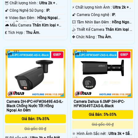
🦉 Chất lượng hình :
Ultra 2k + .
️⚡ Chất lượng hình Ảnh :
Ultra 2k + .
🌠 Công Nghệ Sử Dụng :
IP.
🌠 Camera Công nghệ :
IP.
❈ Video Ban Đêm :
Hồng Ngoại
💥 Tầm Nhìn Ban Đêm :
Hồng Ngoại
50m Hồng Ngoại SMD.
🌧️ Mẫu Camera
Thân Kim loại +
60m Smart Hybrid Light.
🤹 Thiết Kế Camera
Thân Kim loại +
Nhựa.
️₤ Tích Hợp :
Thu Âm.
Nhựa.
️✤ Chức Năng :
Thu Âm.
381
359
Camera DH-IPC-HFW3649E-AS-IL-
Camera Dahua 6.0MP DH-IPC-
Black Chống Nước Tốt Hồng
HFW3649T-ZAS-IL-Black
Ngoại An Đêm
Giá Bán: 5%-35%
Giá Bán: 5%-35%
Giá gốc: 00 ₫
Giá gốc: 00 ₫
🔆 Hình Ảnh Sắc nét :
Ultra 3k + Sắc