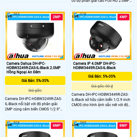
có độ phân giải cao FUll HD 2.0MP
hình ghi âm rỏ ràng. Camera hỗ trợ
mang đến khả năng ghi hình ảnh
thẻ nhớ lên đến 512GB đảm bảo lưu
sắc nét cùng với míc được tích hợp
trữ lâu dài. Các tính năng AI thông
363
318
sẳn trong cmaera giúp ghi âm
minh như WDR, 3D NR, hàng rào ảo
thanh rỏ ràng. Khả năng phát hiện
và xâm nhập giúp tăng hiệu quả
người chuẩn sát nhờ AI thông minh
giám sát
tránh báo động giả giám sát hiệu
quả và bền bỉ
Camera Dahua DH-IPC-
Camera IP 4.0MP DH-IPC-
HDBW3249R-ZAS-IL-Black 2.0MP
HDBW3449R-ZAS-IL-Black
Hồng Ngoại An Đêm
Giá Bán: 5%-35%
Giá Bán: 5%-35%
Giá gốc: 00 ₫
Giá gốc:
Camera DH-IPC-HDBW3449R-ZAS-
Camera DH-IPC-HDBW3249R-ZAS-
IL-Black sở hữu cảm biến 1/2.9 inch
IL-Black nổi bật với độ phân giải
CMOS cho hình ảnh sắc nét với độ
2MP cùng cảm biến CMOS 1/2.9”
phân giải 4MP hỗ trợ WDR 120dB
cho hình ảnh rõ nét cả ngày lẫn
giúp cân bằng ánh sáng. Kết hợp
đêm. Ống kính zoom linh hoạt 2.7–
hồng ngoại và đèn ấm tầm xa 50m.
304
369
13.5mm giúp quan sát nhiều góc
Tích hợp micro thu âm chuẩn nén
độ. Trang bị công nghệ chiếu sáng
H.265 tiết kiệm băng thông phù hợp
kép tầm xa 50m kết hợp AI thông
giám sát ngày đêm ổn định.