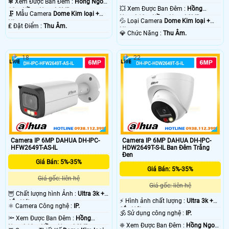
❃ Xem Được Ban Đêm :
Hồng Ngoại
💥 Xem Được Ban Đêm :
Hồng
10m Hồng Ngoại SMD.
🗜️ Mẫu Camera
Dome Kim loại +
Ngoại 10m Hồng Ngoại SMD.
💦 Loại Camera
Dome Kim loại +
Nhựa.
️₤ Đặt Điểm :
Thu Âm.
Nhựa.
️💎 Chức Năng :
Thu Âm.
18
22
Camera IP 6MP DAHUA DH-IPC-
Camera IP 6MP DAHUA DH-IPC-
HFW2649T-AS-IL
HDW2649T-S-IL Ban Đêm Trắng
Đen
Giá Bán: 5%-35%
Giá Bán: 5%-35%
Giá gốc: liên hệ
Giá gốc: liên hệ
🦉 Chất lượng hình Ảnh :
Ultra 3k +
️⚡ Hình ảnh chất lượng :
Ultra 3k +
Sắc Nét .
⚛️ Camera Công nghệ :
IP.
Sắc Nét .
🕉️ Sử dụng công nghệ :
IP.
🔦 Xem Được Ban Đêm :
Hồng
❈ Xem Được Ban Đêm :
Hồng Ngoại
Ngoại 10m Hồng Ngoại SMD.