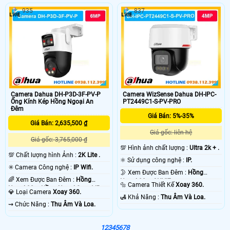
935
837
Camera Dahua DH-P3D-3F-PV-P
Camera WizSense Dahua DH-IPC-
Ống Kính Kép Hồng Ngoại An
PT2449C1-S-PV-PRO
Đêm
Giá Bán: 5%-35%
Giá Bán: 2,635,500 ₫
Giá gốc: liên hệ
Giá gốc: 3,765,000 ₫
💯 Hình ảnh chất lượng :
Ultra 2k + .
💯 Chất lượng hình Ảnh :
2K Lite .
⚛️ Sử dụng công nghệ :
IP.
✳️ Camera Công nghệ :
IP Wifi.
🌛 Xem Được Ban Đêm :
Hồng
🌈 Xem Được Ban Đêm :
Hồng
Ngoại 30m ONVIF.
🔩 Camera Thiết Kế
Xoay 360.
Ngoại 30m Hồng Ngoại Smart IR.
💎 Loại Camera
Xoay 360.
️🛃 Khả Năng :
Thu Âm Và Loa.
️⇝ Chức Năng :
Thu Âm Và Loa.
1
2
3
4
5
6
7
8