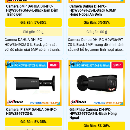
Camera 6MP DAHUA DH-IPC-
Camera Dahua DH-IPC-
HDW3649QM-S-IL-Black Ban Đêm
HDW3649T-ZS-IL-Black 6.0MP
Trắng Đen
Hồng Ngoại An Đêm
Giá Bán: 5%-35%
Giá Bán: 5%-35%
Giá gốc: 00 ₫
Giá gốc: 00 ₫
Camera DAHUA DH-IPC-
Camera Dahua DH-IPC-HDW3649T-
HDW3649QM-S-IL-Black giám sát
ZS-IL-Black 6MP mang đến hình ảnh
với độ phân giải 6MP có âm thanh
sắc nét hỗ trợ zoom linh hoạt giúp
nhờ mic tích hợp trên camera. Khả
quan sát rõ nhiều khu vực khác
năng phát hiện chuyển động phân
nhau. Công nghệ chiếu sáng kép
463
360
biệt người và xe chuẩn sát giám sát
giúp ghi hình có màu vào ban đêm,
an ninh tối ưu hơn. Giám sát ban
đảm bảo theo dõi liên tục. Thiết kế
đêm với 2 chế độ hồng ngoại
chắc chắn, chống nước tốt, phù hợp
lắp đặt ngoài trời, kho xưởng và bãi
xe.
Camera IP 8MP DAHUA DH-IPC-
Giải Pháp Camera DH-IPC-
HDW3849T-ZS-IL
HFW3249T-ZAS-IL-Black Hồng
Ngoại
Giá Bán: 5%-35%
Giá Bán: 5%-35%