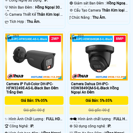
⚛️ Công Nghệ Sử Dụng :
IP.
🔴 Giám sát Ban Đêm :
Hồng Ngoại
💡 Nhìn Ban Đêm :
Hồng Ngoại 30m
30m Starlight.
💢 Cấu Tạo Camera
Thân Kim loại +
Hồng Ngoại Smart IR.
💦 Camera Thiết Kế
Thân Kim loại +
Nhựa.
️ƒ Chức Năng :
Thu Âm.
Nhựa.
️ლ Tích Hợp :
Thu Âm.
369
393
Camera IP Full-Color DH-IPC-
Camera Dahua DH-IPC-
HFW3249E-AS-IL-Black Ban Đêm
HDW3849QM-S-IL-Black Hồng
Trắng Đen
Ngoại An Đêm
Giá Bán: 5%-35%
Giá Bán: 5%-35%
Giá gốc: 00 ₫
Giá gốc: 00 ₫
✨ Hình Ành Chất Lượng :
FULL HD
👁️‍🗨 Hình ảnh chất lượng :
FULL HD
1080P .
1080P .
🏆 Công Nghệ :
IP.
⚙ Sử dụng công nghệ :
IP.