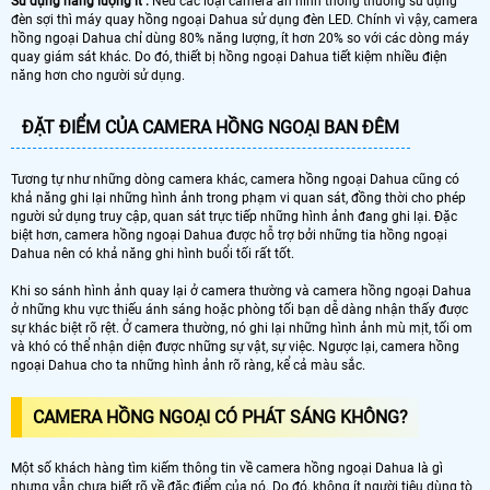
Sử dụng năng lượng ít :
Nếu các loại camera an ninh thông thường sử dụng
đèn sợi thì máy quay hồng ngoại Dahua sử dụng đèn LED. Chính vì vậy, camera
hồng ngoại Dahua chỉ dùng 80% năng lượng, ít hơn 20% so với các dòng máy
quay giám sát khác. Do đó, thiết bị hồng ngoại Dahua tiết kiệm nhiều điện
năng hơn cho người sử dụng.
ĐẶT ĐIỂM CỦA CAMERA HỒNG NGOẠI BAN ĐÊM
Tương tự như những dòng camera khác, camera hồng ngoại Dahua cũng có
khả năng ghi lại những hình ảnh trong phạm vi quan sát, đồng thời cho phép
người sử dụng truy cập, quan sát trực tiếp những hình ảnh đang ghi lại. Đặc
biệt hơn, camera hồng ngoại Dahua được hỗ trợ bởi những tia hồng ngoại
Dahua nên có khả năng ghi hình buổi tối rất tốt.
Khi so sánh hình ảnh quay lại ở camera thường và camera hồng ngoại Dahua
ở những khu vực thiếu ánh sáng hoặc phòng tối bạn dễ dàng nhận thấy được
sự khác biệt rõ rệt. Ở camera thường, nó ghi lại những hình ảnh mù mịt, tối om
và khó có thể nhận diện được những sự vật, sự việc. Ngược lại, camera hồng
ngoại Dahua cho ta những hình ảnh rõ ràng, kể cả màu sắc.
CAMERA HỒNG NGOẠI CÓ PHÁT SÁNG KHÔNG?
Một số khách hàng tìm kiếm thông tin về camera hồng ngoại Dahua là gì
nhưng vẫn chưa biết rõ về đặc điểm của nó. Do đó, không ít người tiêu dùng tò