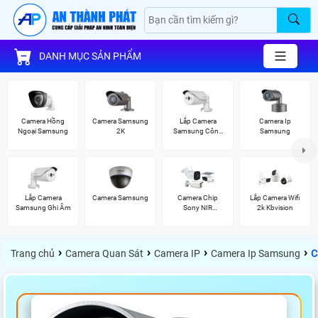
DANH MỤC SẢN PHẨM
Camera Hồng
Camera Samsung
Lắp Camera
Camera Ip
Ngoại Samsung
2K
Samsung Công
Samsung
Nghệ AI
Lắp Camera
Camera Samsung
Camera Chip
Lắp Camera Wifi
Samsung Ghi Âm
Sony NIR
2k Kbvision
KBvision
›
›
›
›
Trang chủ
Camera Quan Sát
Camera IP
Camera Ip Samsung
C