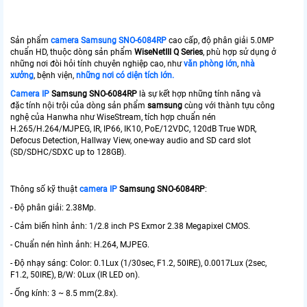
Sản phẩm
camera Samsung SNO-6084RP
cao cấp, độ phân giải 5.0MP
chuẩn HD, thuộc dòng sản phẩm
WiseNetIII Q Series
, phù hợp sử dụng ở
những nơi đòi hỏi tính chuyên nghiệp cao, như
văn phòng lớn
,
nhà
xưởng
, bệnh viện,
những nơi có diện tích lớn.
Camera IP
Samsung SNO-6084RP
là sự kết hợp những tính năng và
đặc tính nội trội của dòng sản phẩm
samsung
cùng với thành tựu công
nghệ của Hanwha như WiseStream, tích hợp chuẩn nén
H.265/H.264/MJPEG, IR, IP66, IK10, PoE/12VDC, 120dB True WDR,
Defocus Detection, Hallway View, one-way audio and SD card slot
(SD/SDHC/SDXC up to 128GB).
Thông số kỹ thuật
camera IP
Samsung SNO-6084RP
:
- Ðộ phân giải: 2.38Mp.
- Cảm biến hình ảnh: 1/2.8 inch PS Exmor 2.38 Megapixel CMOS.
- Chuẩn nén hình ảnh: H.264, MJPEG.
- Độ nhạy sáng: Color: 0.1Lux (1/30sec, F1.2, 50IRE), 0.0017Lux (2sec,
F1.2, 50IRE), B/W: 0Lux (IR LED on).
- Ống kính: 3 ~ 8.5 mm(2.8x).