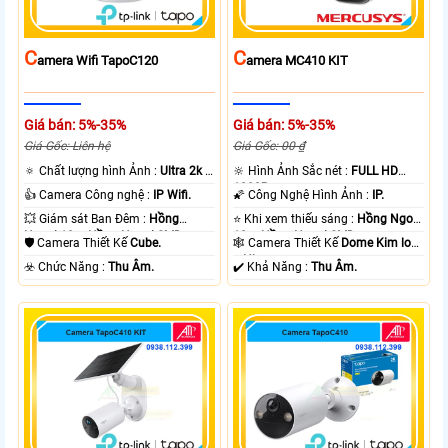
C
C
Amera Wifi TapoC120
Amera MC410 KIT
Giá bán: 5%-35%
Giá bán: 5%-35%
Giá Gốc: Liên hệ
Giá Gốc: 00 ₫
🔅 Chất lượng hình Ảnh :
Ultra 2k +
🔆 Hình Ảnh Sắc nét :
FULL HD
.
1080P .
👍 Camera Công nghệ :
IP Wifi.
🌠 Công Nghệ Hình Ảnh :
IP.
💥 Giám sát Ban Đêm :
Hồng
⭐ Khi xem thiếu sáng :
Hồng Ngoại
Ngoại 10m Hồng Ngoại SMD.
10m Hồng Ngoại SMD.
🛡 Camera Thiết Kế
Cube.
🕸️ Camera Thiết Kế
Dome Kim loại
+ Nhựa.
️☣️ Chức Năng :
Thu Âm.
️✔️ Khả Năng :
Thu Âm.