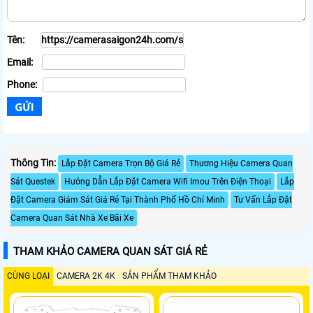
Tên:
Email:
Phone:
Thông Tin:
Lắp Đặt Camera Trọn Bộ Giá Rẻ
Thương Hiệu Camera Quan
Sát Questek
Hướng Dẫn Lắp Đặt Camera Wifi Imou Trên Điện Thoại
Lắp
Đặt Camera Giám Sát Giá Rẻ Tại Thành Phố Hồ Chí Minh
Tư Vấn Lắp Đặt
Camera Quan Sát Nhà Xe Bãi Xe
THAM KHẢO CAMERA QUAN SÁT GIÁ RẺ
CÙNG LOẠI
CAMERA 2K 4K
SẢN PHẨM THAM KHẢO