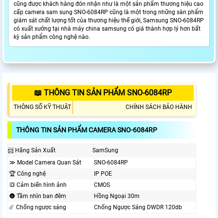
cũng được khách hàng đón nhận như là một sản phẩm thương hiệu cao
cấp camera sam sung SNO-6084RP cũng là một trong những sàn phẩm
giám sát chất lượng tốt của thương hiệu thế giới, Samsung SNO-6084RP
có xuất xưởng tại nhà máy china samsung có giá thành hợp lý hơn bất
kỳ sản phẩm công nghệ nào.
📖 THÔNG TIN SẢN PHẨM SNO-6084RP
THÔNG SỐ KỸ THUẬT
CHÍNH SÁCH BẢO HÀNH
THÔNG TIN SẢN PHẨM CAMERA SNO-6084RP
📨 Hãng Sản Xuất
SamSung
≫ Model Camera Quan Sát
SNO-6084RP
🏆 Công nghệ
IP POE
🔳 Cảm biến hình ảnh
CMOS
🌚 Tầm nhìn ban đêm
Hồng Ngoại 30m
☄️ Chống ngược sáng
Chống Ngược Sáng DWDR 120db