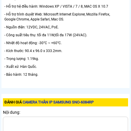
- Hỗ trợ hệ điều hành: Windows XP / VISTA / 7 / 8, MAC OS X 10.7
- Hỗ trợ trình duyệt Web: Microsoft Internet Explorer, Mozilla Firefox,
Google Chrome, Apple Safari, Mac OS.
- Nguồn điện: 12VDC, 24VAC, PoE.
- Công suất tiêu thụ: tối đa 11W,tối đa 17W (24VAC).
- Nhiệt độ hoạt động: -30°C ~ +60°C.
- Kích thước: 90.4 x 96.0 x 333.2mm.
- Trọng lượng: 1.19kg.
- Xuất xứ: Hàn Quốc.
- Bảo hành: 12 tháng.
ĐÁNH GIÁ
CAMERA THÂN IP SAMSUNG SNO-6084RP
Nội dung: