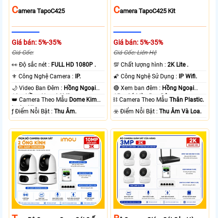
C
C
Amera TapoC425
Amera TapoC425 Kit
Giá bán: 5%-35%
Giá bán: 5%-35%
Giá Gốc:
Giá Gốc: Liên Hệ
️👀 Độ sắc nét :
FULL HD 1080P .
💯 Chất lượng hình :
2K Lite .
⚜️ Công Nghệ Camera :
IP.
🌠 Công Nghệ Sử Dụng :
IP Wifi.
🌙 Video Ban Đêm :
Hồng Ngoại
🔴 Xem ban đêm :
Hồng Ngoại
10m Hồng Ngoại SMD.
15m Có Màu Ban Ðêm.
👑 Camera Theo Mẫu
Dome Kim
⛓ Camera Theo Mẫu
Thân Plastic.
loại + Nhựa.
️ƒ Điểm Nỗi Bật :
Thu Âm.
️☣️ Điểm Nỗi Bật :
Thu Âm Và Loa.