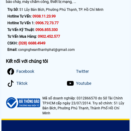
báo cháy, máy chấm công, thiết bị mạng, ...
Trụ Sở:
51 Lũy Bán Bích, Phường Phú Thạnh, TP. Hồ Chí Minh
0938.11.23.99
Hotline Tư Vấn:
0906.72.73.77
Hotline Tư Vấn 1:
0906.855.330
Tư Vấn Kỹ Thuật:
0902.452.577
Tư Vấn Mua Hàng:
(028) 6688.4949
CSKH:
Email:
congngheanthanhphat@gmail.com
Kết nối với chúng tôi
Facebook
Twitter
Tiktok
Youtube
Mã số doanh nghiệp: 0312866570 do Sở Tài Chính
TP.HCM cấp ngày 23/07/2014. Trụ sở chính: 51 Lũy
Bán Bích, Phường Phú Thạnh, Thành Phố Hồ Chí
Minh