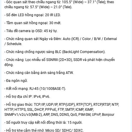
- Góc quan sát theo chiều ngang từ: 105.5° (Wide) ~ 37.1° (Tele); theo
chiều ngang từ: 57.5° (Wide) ~ 21.0° (Tele).
- Số đèn LED hồng ngoại: 20 IR LED.
- Tầm quan sát hồng ngoại: 30 mét.
- Tiêu đề camera ip OSD: 45 ký tự.
- Chức năng quan sát Ngày và Đêm: Auto (ICR) / Color / B/W / External
/ Schedule.
- Chức năng chống ngược sáng BLC (BackLight Compensation).
- Chức năng: Lọc nhiễu số SSNRIII (2D+3D), SSDR và phát hiện chuyển
động.
- Chức năng cân bằng ánh sáng trắng ATW.
- Đa ngôn ngữ.
- Kết nối mạng: RJ-45 (10/100BASE-T).
- Hỗ trợ địa chỉ IP: IPv4, IPv6.
- Hỗ trợ giao thức: TCP/IP, UDP/IP, RTP(UDP), RTP(TCP), RTCP,RTSP, NTP,
HTTP, HTTPS, SSL, DHCP, PPPoE, FTP, SMTP, ICMP, IGMP,
SNMPv1/v2c/v3(MIB-2), ARP, DNS, DDNS, QoS, PIM-SM, UPnP, Bonjour
- Số người truy cập kết nối đồng thời là: 15 người.
- Hỗ trợ khe cắm thẻ nhớ: Micro SD/ SDHC/ SDXC.