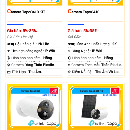
C
C
Amera TapoC410 KIT
Amera TapoC410
Giá bán: 5%-35%
Giá bán: 5%-35%
Giá Gốc: Liên Hệ
Giá Gốc:
👁️‍🗨 Độ Phân giải :
2K Lite .
👁️‍🗨 Hình Ành Chất Lượng :
2K
Lite .
⚜️ Tích hợp công nghệ :
IP Wifi.
⚜️ Công Nghệ :
IP Wifi.
🌛 Hình ảnh ban đêm :
Hồng
🌔 Hình ảnh ban đêm :
Hồng
Ngoại 10m Có Màu Ban Ðêm.
Ngoại 10m Có Màu Ban Ðêm.
💎 Camera Dòng
Thân Plastic.
❄ Camera Theo Mẫu
Thân Plastic.
️ლ Tích Hợp :
Thu Âm.
️💎 Điểm Nỗi Bật :
Thu Âm Và Loa.