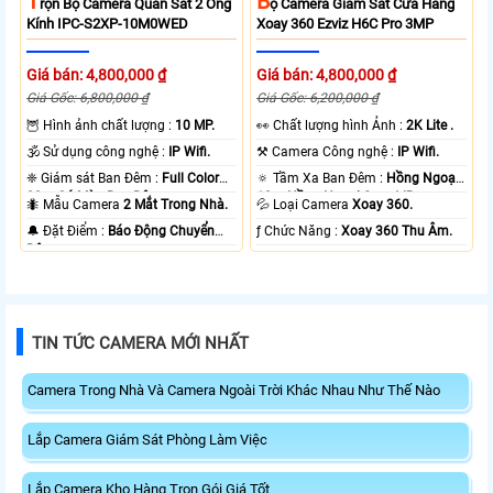
T
B
Rọn Bộ Camera Quan Sát 2 Ống
Ộ Camera Giám Sát Cửa Hàng
Kính IPC-S2XP-10M0WED
Xoay 360 Ezviz H6C Pro 3MP
Giá bán: 4,800,000 ₫
Giá bán: 4,800,000 ₫
Giá Gốc: 6,800,000 ₫
Giá Gốc: 6,200,000 ₫
🦉 Hình ảnh chất lượng :
10 MP.
️👀 Chất lượng hình Ảnh :
2K Lite .
🕉️ Sử dụng công nghệ :
IP Wifi.
⚒ Camera Công nghệ :
IP Wifi.
❈ Giám sát Ban Đêm :
Full Color
🔅 Tầm Xa Ban Đêm :
Hồng Ngoại
20m Có Màu Ban Ðêm.
10m Hồng Ngoại Smart IR.
🐜 Mẫu Camera
2 Mắt Trong Nhà.
💦 Loại Camera
Xoay 360.
️🔔 Đặt Điểm :
Báo Động Chuyển
️ƒ Chức Năng :
Xoay 360 Thu Âm.
Động.
TIN TỨC CAMERA MỚI NHẤT
Camera Trong Nhà Và Camera Ngoài Trời Khác Nhau Như Thế Nào
Lắp Camera Giám Sát Phòng Làm Việc
Lắp Camera Kho Hàng Trọn Gói Giá Tốt