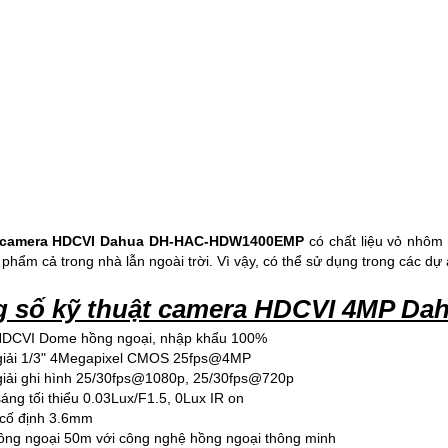
camera HDCVI Dahua DH-HAC-HDW1400EMP
có chất liệu vỏ
nhôm 
 phẩm cả trong nhà lẫn ngoài trời. Vì vậy, có thể sử dụng trong các dự
 số kỹ thuật camera HDCVI 4MP Da
HDCVI Dome hồng ngoại, nhập khẩu 100%
giải 1/3" 4Megapixel CMOS 25fps@4MP
giải ghi hình 25/30fps@1080p, 25/30fps@720p
áng tối thiểu 0.03Lux/F1.5, 0Lux IR on
h cố định 3.6mm
ồng ngoại 50m với công nghệ hồng ngoại thông minh