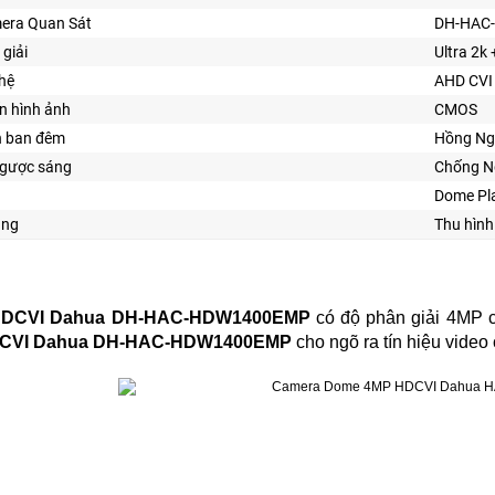
era Quan Sát
DH-HAC
 giải
Ultra 2k 
hệ
AHD CVI
n hình ảnh
CMOS
n ban đêm
Hồng Ng
gược sáng
Chống N
Dome Pla
ăng
Thu hìn
HDCVI Dahua DH-HAC-HDW1400EMP
có độ phân giải 4MP c
DCVI Dahua DH-HAC-HDW1400EMP
cho ngõ ra tín hiệu video