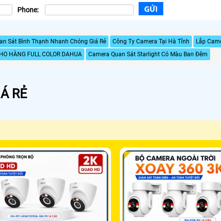
Phone:
n Sát Bình Thạnh Nhanh Chóng Giá Rẻ
Công Ty Camera Tại Hà Tĩnh
Lắp Came
KHO HÀNG FULL COLOR DAHUA
Camera Quan Sát Starlight Có Màu Ban Đêm
Á RẺ