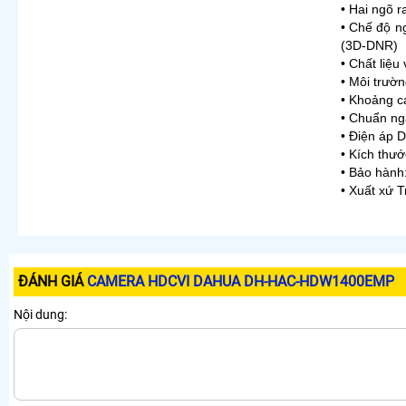
• Hai ngõ r
• Chế độ n
(3D-DNR)
• Chất liệ
• Môi trườ
• Khoảng c
• Chuẩn n
• Điện áp 
• Kích th
• Bảo hành
• Xuất xứ 
ĐÁNH GIÁ
CAMERA HDCVI DAHUA DH-HAC-HDW1400EMP
Nội dung: