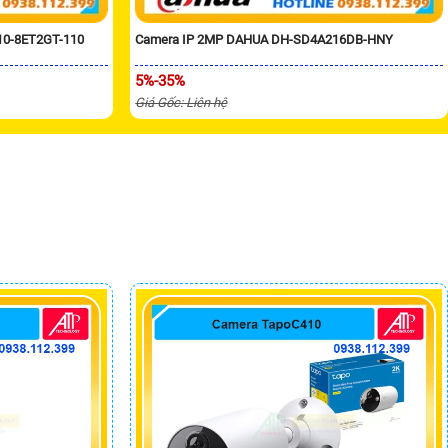
10-8ET2GT-110
Camera IP 2MP DAHUA DH-SD4A216DB-HNY
5%-35%
Giá Gốc: Liên hệ