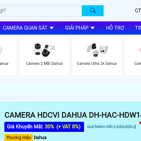
CT
CAMERA QUAN SÁT
GIẢI PHÁP
HỖ TRỢ
TI
Dahua
Camera 2 Mắt Dahua
Camera Ultra 2k Dahua
Cam
CAMERA HDCVI DAHUA DH-HAC-HDW1
Giá Khuyến Mãi:
30%
(+ VAT 8%)
Giá Niêm Yết:1,650,000 ₫
Thương Hiệu
Dahua