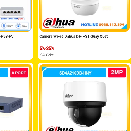
H-P5B-PV
Camera WiFi 6 Dahua DH-H3T Quay Quét
5%-35%
Giá Gốc: