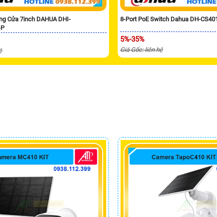
ng Cửa 7inch DAHUA DHI-
8-Port PoE Switch Dahua DH-CS40
-P
5%-35%
Giá Gốc: liên hệ
ệ