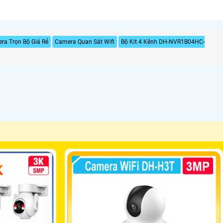
ra Trọn Bộ Giá Rẻ
Camera Quan Sát Wifi
Bộ Kit 4 Kênh DH-NVR1B04HC-