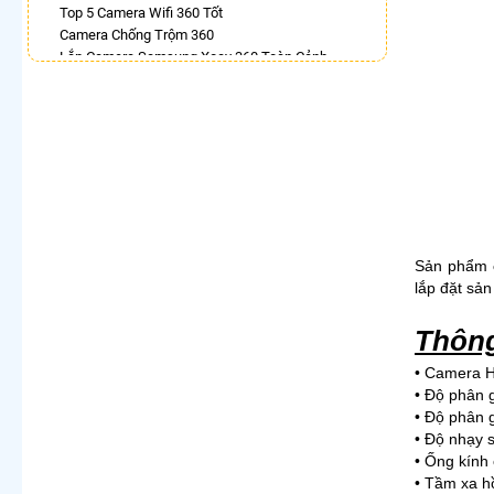
Top 5 Camera Wifi 360 Tốt
Camera Chống Trộm 360
Lắp Camera Samsung Xoay 360 Toàn Cảnh
Lắp Camera Wifi 360 Dahua Ngoài Trời
Bán Camera Vantech Xoay 360 Độ
Camera Ip 360 Kbvision
Lắp Camera Ezviz Xoay 360 Trong Nhà
Camera 360 Imou Full Color
LẮP CAMERA THEO NHU CẦU
Lắp Camera Văn Phòng Giá Rẻ
Lắp Camera Nhà Xưởng Giá Rẻ
Sản phẩm
Lắp Camera Gia Đình Giá Rẻ
lắp đặt sản
Lắp Camera Kho Hàng Giá Rẻ
Lắp Camera Cửa Hàng Giá Rẻ
Thông
Lắp Camera Wifi Giá Rẻ Chính Hãng
Lắp Camera Công Trình Giá Rẻ
• Camera 
Camera 360 Giá Rẻ
• Độ phân 
• Độ phân 
• Độ nhạy s
​• Ống kín
• Tầm xa h