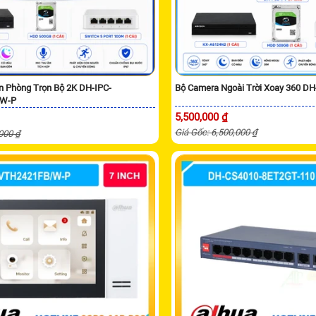
n Phòng Trọn Bộ 2K DH-IPC-
Bộ Camera Ngoài Trời Xoay 360 D
W-P
5,500,000 ₫
Giá Gốc: 6,500,000 ₫
,000 ₫