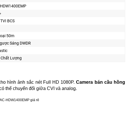
-HDW1400EMP
+
 TVI BCS
oại 50m
gược Sáng DWDR
stic
h Chất Lượng
ho hình ảnh sắc nét Full HD 1080P.
Camera bán cầu hồng
 có thể chuyển đổi giữa CVI và analog.