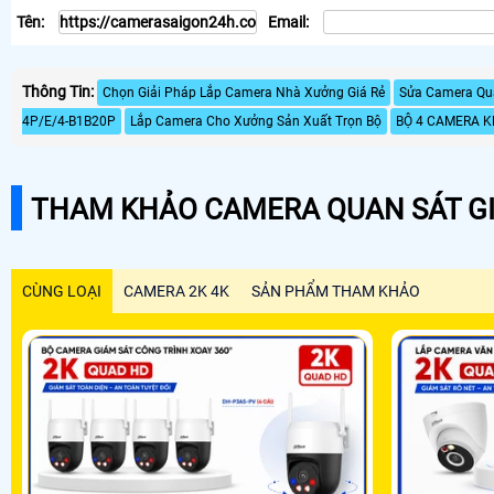
Tên:
Email:
Thông Tin:
Chọn Giải Pháp Lắp Camera Nhà Xưởng Giá Rẻ
Sửa Camera Qua
4P/E/4-B1B20P
Lắp Camera Cho Xưởng Sản Xuất Trọn Bộ
BỘ 4 CAMERA 
THAM KHẢO CAMERA QUAN SÁT GI
CÙNG LOẠI
CAMERA 2K 4K
SẢN PHẨM THAM KHẢO