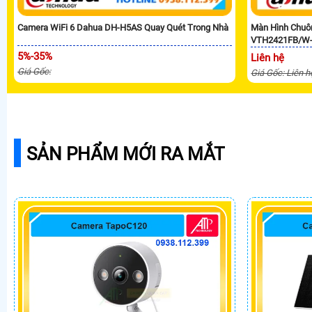
Camera WiFi 6 Dahua DH-H5AS Quay Quét Trong Nhà
Màn Hình Chuô
VTH2421FB/W
5%-35%
Liên hệ
Giá Gốc:
Giá Gốc: Liên h
SẢN PHẨM MỚI RA MẮT