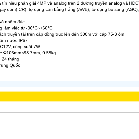
a tín hiệu phân giải 4MP và analog trên 2 đường truyền analog và HDCV
gày đêm(ICR), tự động cân bằng trắng (AWB), tự động bù sáng (AG
u vỏ nhôm đúc
ng làm việc từ -30°C~+60°C
ách truyền tải trên cáp đồng trục lên đến 300m với cáp 75-3 ôm
gâm nước IP67
DC12V, công suất 7W.
ước Φ106mm×93.7mm, 0.58kg
: 24 tháng
Trung Quốc