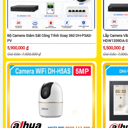
Bộ Camera Giám Sát Công Trình Xoay 360 DH-P3AS-
Lắp Camera Vă
PV
HDW1339DA-S
5,900,000 ₫
5,500,000 ₫
Giá Gốc: 7,500,000 ₫
Giá Gốc: 7,000