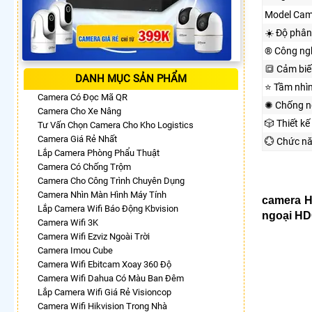
Model Cam
☀️ Độ phân
®️ Công ng
🔳 Cảm biế
DANH MỤC SẢN PHẨM
⭐ Tầm nhì
Camera Có Đọc Mã QR
✺ Chống n
Camera Cho Xe Nâng
🎲 Thiết kế
Tư Vấn Chọn Camera Cho Kho Logistics
Camera Giá Rẻ Nhất
💮 Chức n
Lắp Camera Phòng Phẩu Thuật
Camera Có Chống Trộm
Camera Cho Công Trình Chuyên Dụng
Camera Nhìn Màn Hình Máy Tính
camera 
Lắp Camera Wifi Báo Động Kbvision
ngoại H
Camera Wifi 3K
Camera Wifi Ezviz Ngoài Trời
Camera Imou Cube
Camera Wifi Ebitcam Xoay 360 Độ
Camera Wifi Dahua Có Màu Ban Đêm
Lắp Camera Wifi Giá Rẻ Visioncop
Camera Wifi Hikvision Trong Nhà