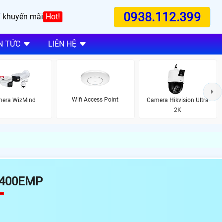
0938.112.399
 khuyến mãi
Hot!
N TỨC
LIÊN HỆ
Wifi Access Point
era WizMind
Camera Hikvision Ultra
2K
400EMP