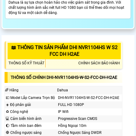
Dahua là sự lựa chọn hoàn hảo cho việc giám sát trong gia đình. Với
chất lượng hình ảnh sắc nét full HD 1080 bạn có thể theo dõi mọi hoạt
động từ xa một cách dễ dàng.
📖 THÔNG TIN SẢN PHẨM DHI NVR1104HS W S2
FCC DH H2AE
THÔNG SỐ KỸ THUẬT
CHÍNH SÁCH BẢO HÀNH
THÔNG SỐ CHÍNH DHI-NVR1104HS-W-S2-FCC-DH-H2AE
🌈 Hãng
Dahua
💴 Model Lắp Camera Trọn Bộ
DHI-NVR1104HS-W-S2-FCC-DH-H2AE
☀️ Độ phân giải
FULL HD 1080P
♻ Công nghệ
IP Wifi
💻 Cảm biến hình ảnh
Progressive Scan CMOS
🌔 Tầm nhìn ban đêm
Hồng Ngoại 10m
🛑 Chống ngược sáng
Chống Ngược Sáng DWDR