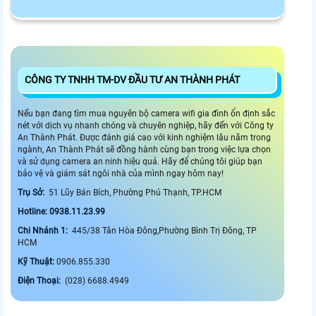
CÔNG TY TNHH TM-DV ĐẦU TƯ AN THÀNH PHÁT
Nếu bạn đang tìm mua nguyên bộ camera wifi gia đình ổn định sắc
nét với dịch vụ nhanh chóng và chuyên nghiệp, hãy đến với Công ty
An Thành Phát. Được đánh giá cao với kinh nghiệm lâu năm trong
ngành, An Thành Phát sẽ đồng hành cùng bạn trong việc lựa chọn
và sử dụng camera an ninh hiệu quả. Hãy để chúng tôi giúp bạn
bảo vệ và giám sát ngôi nhà của mình ngay hôm nay!
Trụ Sở:
51 Lũy Bán Bích, Phường Phú Thạnh, TP.HCM
Hotline: 0938.11.23.99
Chi Nhánh 1:
445/38 Tân Hòa Đông,Phường Bình Trị Đông, TP
HCM
Kỹ Thuật:
0906.855.330
Điện Thoại:
(028) 6688.4949