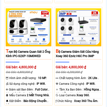
T
B
Rọn Bộ Camera Quan Sát 2 Ống
Ộ Camera Giám Sát Cửa Hàng
Kính IPC-S2XP-10M0WED
Xoay 360 Ezviz H6C Pro 3MP
Giá bán: 4,800,000 ₫
Giá bán: 4,800,000 ₫
Giá Gốc: 6,800,000 ₫
Giá Gốc: 6,200,000 ₫
🦉 Hình ảnh chất lượng :
10 MP.
️👀 Chất lượng hình Ảnh :
2K Lite .
🕉️ Sử dụng công nghệ :
IP Wifi.
⚒ Camera Công nghệ :
IP Wifi.
❈ Giám sát Ban Đêm :
Full Color
🔅 Tầm Xa Ban Đêm :
Hồng Ngoại
20m Có Màu Ban Ðêm.
10m Hồng Ngoại Smart IR.
🐜 Mẫu Camera
2 Mắt Trong Nhà.
💦 Loại Camera
Xoay 360.
️🔔 Đặt Điểm :
Báo Động Chuyển
️ƒ Chức Năng :
Xoay 360 Thu Âm.
Động.