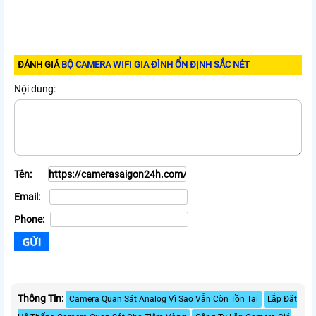
ĐÁNH GIÁ
BỘ CAMERA WIFI GIA ĐÌNH ỔN ĐỊNH SẮC NÉT
Nội dung:
Tên:
Email:
Phone:
Thông Tin:
Camera Quan Sát Analog Vì Sao Vẫn Còn Tồn Tại
Lắp Đặt