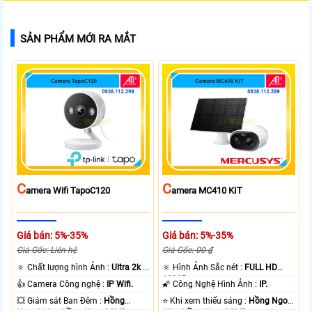
SẢN PHẨM MỚI RA MẮT
C
C
Amera Wifi TapoC120
Amera MC410 KIT
Giá bán: 5%-35%
Giá bán: 5%-35%
Giá Gốc: Liên hệ
Giá Gốc: 00 ₫
🔅 Chất lượng hình Ảnh :
Ultra 2k +
🔆 Hình Ảnh Sắc nét :
FULL HD
.
1080P .
👍 Camera Công nghệ :
IP Wifi.
🌠 Công Nghệ Hình Ảnh :
IP.
💥 Giám sát Ban Đêm :
Hồng
⭐ Khi xem thiếu sáng :
Hồng Ngoại