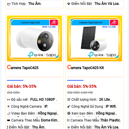
️ლ Tích Hợp :
Thu Âm.
️💎 Điểm Nỗi Bật :
Thu Âm Và Loa.
C
C
Amera TapoC425
Amera TapoC425 Kit
Giá bán: 5%-35%
Giá bán: 5%-35%
Giá Gốc:
Giá Gốc: Liên Hệ
️👀 Độ sắc nét :
FULL HD 1080P .
💯 Chất lượng hình :
2K Lite .
⚜️ Công Nghệ Camera :
IP.
🌠 Công Nghệ Sử Dụng :
IP Wifi.
🌙 Video Ban Đêm :
Hồng Ngoại
🔴 Xem ban đêm :
Hồng Ngoại
10m Hồng Ngoại SMD.
15m Có Màu Ban Ðêm.
👑 Camera Theo Mẫu
Dome Kim
⛓ Camera Theo Mẫu
Thân Plastic.
loại + Nhựa.
️ƒ Điểm Nỗi Bật :
Thu Âm.
️☣️ Điểm Nỗi Bật :
Thu Âm Và Loa.