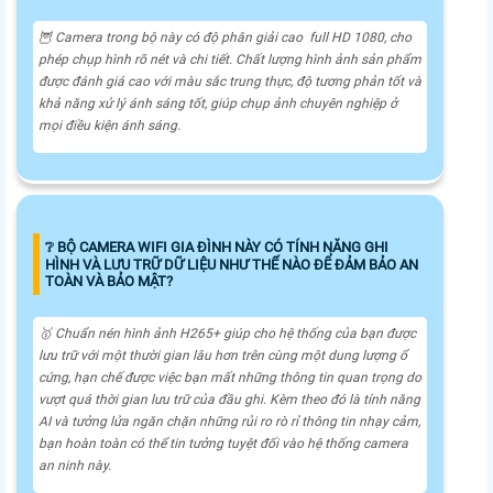
🦉 Camera trong bộ này có độ phân giải cao full HD 1080, cho
phép chụp hình rõ nét và chi tiết. Chất lượng hình ảnh sản phẩm
được đánh giá cao với màu sắc trung thực, độ tương phản tốt và
khả năng xử lý ánh sáng tốt, giúp chụp ảnh chuyên nghiệp ở
mọi điều kiện ánh sáng.
❔ BỘ CAMERA WIFI GIA ĐÌNH NÀY CÓ TÍNH NĂNG GHI
HÌNH VÀ LƯU TRỮ DỮ LIỆU NHƯ THẾ NÀO ĐỂ ĐẢM BẢO AN
TOÀN VÀ BẢO MẬT?
🥇 Chuẩn nén hình ảnh H265+ giúp cho hệ thống của bạn được
lưu trữ với một thười gian lâu hơn trên cùng một dung lượng ổ
cứng, hạn chế được việc bạn mất những thông tin quan trọng do
vượt quá thời gian lưu trữ của đầu ghi. Kèm theo đó là tính năng
AI và tưởng lửa ngăn chặn những rủi ro rò rỉ thông tin nhạy cảm,
bạn hoàn toàn có thể tin tưởng tuyệt đối vào hệ thống camera
an ninh này.