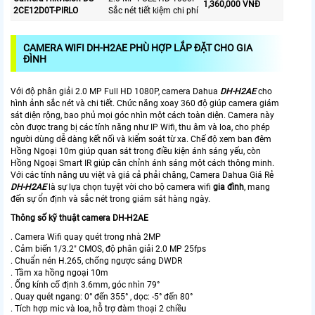
1,360,000 VNĐ
2CE12D0T-PIRLO
Sắc nét tiết kiệm chi phí
CAMERA WIFI
DH-H2AE PHÙ HỢP LẮP ĐẶT CHO GIA
ĐÌNH
Với độ phân giải 2.0 MP Full HD 1080P, camera Dahua
DH-H2AE
cho
hình ảnh sắc nét và chi tiết. Chức năng xoay 360 độ giúp camera giám
sát diện rộng, bao phủ mọi góc nhìn một cách toàn diện. Camera này
còn được trang bị các tính năng như IP Wifi, thu âm và loa, cho phép
người dùng dễ dàng kết nối và kiểm soát từ xa. Chế độ xem ban đêm
Hồng Ngoại 10m giúp quan sát trong điều kiện ánh sáng yếu, còn
Hồng Ngoại Smart IR giúp cân chỉnh ánh sáng một cách thông minh.
Với các tính năng ưu việt và giá cả phải chăng, Camera Dahua Giá Rẻ
DH-H2AE
là sự lựa chọn tuyệt vời cho bộ camera wifi
gia đình
, mang
đến sự ổn định và sắc nét trong giám sát hàng ngày.
Thông số kỹ thuật camera DH-H2AE
. Camera Wifi quay quét trong nhà 2MP
. Cảm biến 1/3.2" CMOS, độ phân giải 2.0 MP 25fps
. Chuẩn nén H.265, chống ngược sáng DWDR
. Tầm xa hồng ngoại 10m
. Ống kính cố định 3.6mm, góc nhìn 79°
. Quay quét ngang: 0° đến 355° , dọc: -5° đến 80°
. Tích hợp mic và loa, hỗ trợ đàm thoại 2 chiều