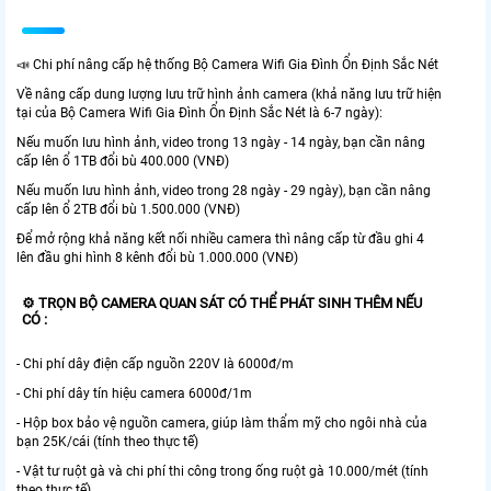
📣 Chi phí nâng cấp hệ thống Bộ Camera Wifi Gia Đình Ổn Định Sắc Nét
Về nâng cấp dung lượng lưu trữ hình ảnh camera (khả năng lưu trữ hiện
tại của Bộ Camera Wifi Gia Đình Ổn Định Sắc Nét là 6-7 ngày):
Nếu muốn lưu hình ảnh, video trong 13 ngày - 14 ngày, bạn cần nâng
cấp lên ổ 1TB đổi bù 400.000 (VNĐ)
Nếu muốn lưu hình ảnh, video trong 28 ngày - 29 ngày), bạn cần nâng
cấp lên ổ 2TB đổi bù 1.500.000 (VNĐ)
Để mở rộng khả năng kết nối nhiều camera thì nâng cấp từ đầu ghi 4
lên đầu ghi hình 8 kênh đổi bù 1.000.000 (VNĐ)
⚙ TRỌN BỘ CAMERA QUAN SÁT CÓ THỂ PHÁT SINH THÊM NẾU
CÓ :
- Chi phí dây điện cấp nguồn 220V là 6000đ/m
- Chi phí dây tín hiệu camera 6000đ/1m
- Hộp box bảo vệ nguồn camera, giúp làm thẩm mỹ cho ngôi nhà của
bạn 25K/cái (tính theo thực tế)
- Vật tư ruột gà và chi phí thi công trong ống ruột gà 10.000/mét (tính
theo thực tế)