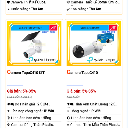
Ngoại 10m Hồng Ngoại SMD.
10m Hồng Ngoại SMD.
🛡 Camera Thiết Kế
Cube.
🕸️ Camera Thiết Kế
Dome Kim loại
+ Nhựa.
️☣️ Chức Năng :
Thu Âm.
️✔️ Khả Năng :
Thu Âm.
C
C
Amera TapoC410 KIT
Amera TapoC410
Giá bán: 5%-35%
Giá bán: 5%-35%
Giá Gốc: Liên Hệ
Giá Gốc:
👁️‍🗨 Độ Phân giải :
2K Lite .
👁️‍🗨 Hình Ành Chất Lượng :
2K
Lite .
⚜️ Tích hợp công nghệ :
IP Wifi.
⚜️ Công Nghệ :
IP Wifi.
🌛 Hình ảnh ban đêm :
Hồng
🌔 Hình ảnh ban đêm :
Hồng
Ngoại 10m Có Màu Ban Ðêm.
Ngoại 10m Có Màu Ban Ðêm.
💎 Camera Dòng
Thân Plastic.
❄ Camera Theo Mẫu
Thân Plastic.