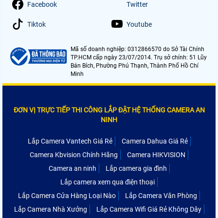
Facebook
Twitter
Tiktok
Youtube
Mã số doanh nghiệp: 0312866570 do Sở Tài Chính
TP.HCM cấp ngày 23/07/2014. Trụ sở chính: 51 Lũy
Bán Bích, Phường Phú Thạnh, Thành Phố Hồ Chí
Minh
ĐƠN VỊ TRỰC TIẾP THI CÔNG LẮP ĐẶT HỆ THỐNG CAMERA AN
NINH
Lắp Camera Vantech Giá Rẻ
Camera Dahua Giá Rẻ
Camera Kbvision Chính Hãng
Camera HIKVISION
Camera an ninh
Lắp camera gia đình
Lắp camera xem qua điện thoại
Lắp Camera Cửa Hàng Loại Nào
Lắp Camera Văn Phòng
Lắp Camera Nhà Xưởng
Lắp Camera Wifi Giá Rẻ Không Dây