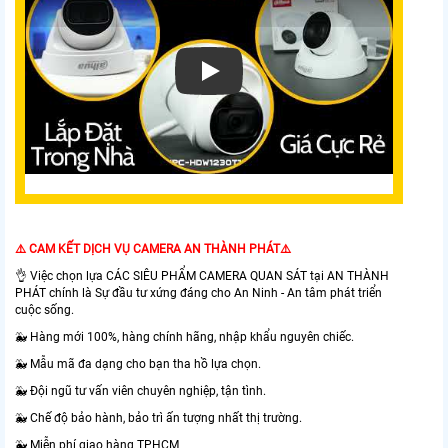
⚠️ CAM KẾT DỊCH VỤ CAMERA AN THÀNH PHÁT⚠️
👌 Việc chọn lựa CÁC SIÊU PHẨM CAMERA QUAN SÁT tại AN THÀNH
PHÁT chính là Sự đầu tư xứng đáng cho An Ninh - An tâm phát triển
cuộc sống.
🐳 Hàng mới 100%, hàng chính hãng, nhập khẩu nguyên chiếc.
🐳 Mẫu mã đa dạng cho bạn tha hồ lựa chọn.
🐳 Đội ngũ tư vấn viên chuyên nghiệp, tận tình.
🐳 Chế độ bảo hành, bảo trì ấn tượng nhất thị trường.
🐳 Miễn phí giao hàng TPHCM