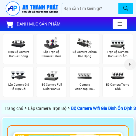
DANH MỤC SẢN PHẨM
Trọn Bộ Camera
Lắp Trọn Bộ
Bộ Camera Dahua
Trọn Bộ Camera
Dahua Chống
Camera Dahua
Báo Động
Dahua Ghi Âm
Trộm
Lắp Camera Giá
Bộ Camera Full
Camera
Bộ Camera Trong
Rẻ Trọn Gói
Color Dahua
Visioncop Trọn
Nhà
Bộ
›
›
Trang chủ
Lắp Camera Trọn Bộ
Bộ Camera Wifi Gia Đình Ổn Định 