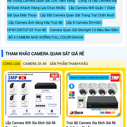
Hệ Thống Camera Quan Sát Cho Tiệm Vàng
Công Ty Lắp Camera Giá
Rẻ Được Khách Hàng Lựa Chọn Nhiều
Lắp Camera Wifi Quận 1 Giám
Sát Qua Điện Thoại
Lắp Đặt Camera Quan Sát Trang Trại Chăn Nuôi
Lắp Camera Ánh Sáng Kép Trọn Bộ
Lắp 8 Camera DH-HAC-
HFW1200TLP-S5 Trọn Bộ
Camera Quan Sát Starlight Có Màu Ban Đêm
BỘ 4 CAMERA NHÀ XƯỞNG FULL COLOR DAHUA
THAM KHẢO CAMERA QUAN SÁT GIÁ RẺ
CÙNG LOẠI
CAMERA 2K 4K
SẢN PHẨM THAM KHẢO
Lắp Camera Wifi Gia Đình Giá Rẻ
Trọn Bộ Camera Gia Đình Giá Rẻ