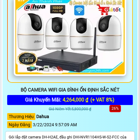
BỘ CAMERA WIFI GIA ĐÌNH ỔN ĐỊNH SẮC NÉT
Giá Khuyến Mãi:
4,264,000 ₫
(+ VAT 8%)
26%
Giá Niêm Yết:5,800,000 ₫
Thương Hiệu
Dahua
Ngày Đăng
3/22/2024 9:57:09 AM
Gói lắp đặt camera DH-H2AE, đầu ghi DHI-NVR1104HS-W-S2-FCC của