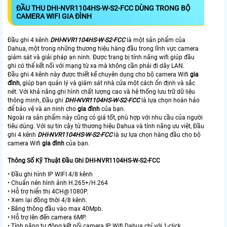
ĐẦU THU
DHI-NVR1104HS-W-S2-FCC
DÙNG TRONG BỘ
CAMERA WIFI GIA ĐÌNH
Đầu ghi 4 kênh
DHI-NVR1104HS-W-S2-FCC
là một sản phẩm của
Dahua, một trong những thương hiệu hàng đầu trong lĩnh vực camera
giám sát và giải pháp an ninh. Được trang bị tính năng wifi giúp đầu
ghi có thể kết nối với mạng từ xa mà không cần phải đi dây LAN.
Đầu ghi 4 kênh này được thiết kế chuyên dụng cho bộ camera Wifi
gia
đình
, giúp bạn quản lý và giám sát nhà cửa một cách ổn định và sắc
nét. Với khả năng ghi hình chất lượng cao và hệ thống lưu trữ dữ liệu
thông minh, Đầu ghi
DHI-NVR1104HS-W-S2-FCC
là lựa chọn hoàn hảo
để bảo vệ và an ninh cho
gia đình
của bạn.
Ngoài ra sản phẩm này cũng có giá tốt, phù hợp với nhu cầu của người
tiêu dùng. Với sự tin cậy từ thương hiệu Dahua và tính năng ưu việt, Đầu
ghi 4 kênh
DHI-NVR1104HS-W-S2-FCC
là sự lựa chọn hàng đầu cho bộ
camera Wifi
gia đình
của bạn.
Thông Số Kỹ Thuật Đầu Ghi DHI-NVR1104HS-W-S2-FCC
• Đầu ghi hình IP WIFI 4/8 kênh
• Chuẩn nén hình ảnh H.265+/H.264
• Hỗ trợ hiển thị 4CH@1080P.
• Xem lại đồng thời 4/8 kênh.
• Băng thông đầu vào max 40Mpb.
• Hỗ trợ lên đến camera 6MP.
• Tính năng tự động kết nối camera IP Wifi Dahua chỉ với 1-click