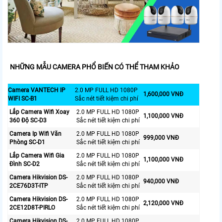
NHỮNG MẪU CAMERA PHỔ BIẾN CÓ THỂ THAM KHẢO
Camera VANTECH IP
2.0 MP FULL HD 1080P
1,600,000 VNĐ
WIFI SC-B1
Sắc nét tiết kiệm chi phí
Lắp Camera Wifi Xoay
2.0 MP FULL HD 1080P
1,100,000 VNĐ
360 Độ SC-D3
Sắc nét tiết kiệm chi phí
Camera Ip Wifi Văn
2.0 MP FULL HD 1080P
999,000 VNĐ
Phòng SC-D1
Sắc nét tiết kiệm chi phí
Lắp Camera Wifi Gia
2.0 MP FULL HD 1080P
1,100,000 VNĐ
Đình SC-D2
Sắc nét tiết kiệm chi phí
Camera Hikvision DS-
2.0 MP FULL HD 1080P
940,000 VNĐ
2CE76D3T-ITP
Sắc nét tiết kiệm chi phí
Camera Hikvision DS-
2.0 MP FULL HD 1080P
2,120,000 VNĐ
2CE12D8T-PIRLO
Sắc nét tiết kiệm chi phí
Camera Hikvision DS-
2.0 MP FULL HD 1080P