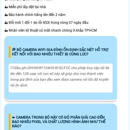
🐳 Miễn phí lắp đặt tại nhà
🐳 Bảo hành chính hãng lên đến 2 năm
🐳 Đổi mới 1 đổi 1 do lỗi NSX trong vòng 07 ngày đầu
🐳 Nhân viên kỹ thuật có mặt nhanh chóng ở khắp TPHCM
️💭 BỘ CAMERA WIFI GIA ĐÌNH ỔN ĐỊNH SẮC NÉT HỖ TRỢ
KẾT NỐI VỚI BAO NHIÊU THIẾT BỊ CÙNG LÚC?
🙆‍♀️Đầu ghi DHI-NVR1104HS-W-S2-FCC cho phép truy cập tối đa
lên đễn 128 user, với con số này sẽ giúp cho mọi thành viên
trong gia đình của bạn đều xem được camera với tốc độ truyền
tải ổn định.
➽ CAMERA TRONG BỘ NÀY CÓ ĐỘ PHÂN GIẢI CAO ĐẾN
BAO NHIÊU PIXEL VÀ CHẤT LƯỢNG HÌNH ẢNH NHƯ THẾ
NÀO?