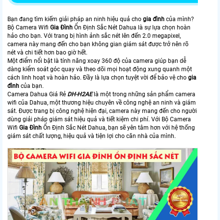
Bạn đang tìm kiếm giải pháp an ninh hiệu quả cho
gia đình
của mình?
Bộ Camera Wifi
Gia Đình
Ổn Định Sắc Nét Dahua là sự lựa chọn hoàn
hảo cho bạn. Với trang bị hình ảnh sắc nét lên đến 2.0 megapixel,
camera này mang đến cho bạn không gian giám sát được trở nên rõ
nét và chi tiết hơn bao giờ hết.
Một điểm nổi bật là tính năng xoay 360 độ của camera giúp bạn dễ
dàng kiểm soát góc quay và theo dõi mọi hoạt động xung quanh một
cách linh hoạt và hoàn hảo. Đầy là lựa chọn tuyệt vời để bảo vệ cho
gia
đình
của bạn.
Camera Dahua Giá Rẻ
DH-H2AE
là một trong những sản phẩm camera
wifi của Dahua, một thương hiệu chuyên về công nghệ an ninh và giám
sát. Được trang bị công nghệ hiện đại, camera này mang đến cho người
dùng giải pháp giám sát hiệu quả và tiết kiệm chi phí. Với Bộ Camera
Wifi
Gia Đình
Ổn Định Sắc Nét Dahua, bạn sẽ yên tâm hơn với hệ thống
giám sát chất lượng, hiệu quả và tiện lợi cho căn nhà của mình.