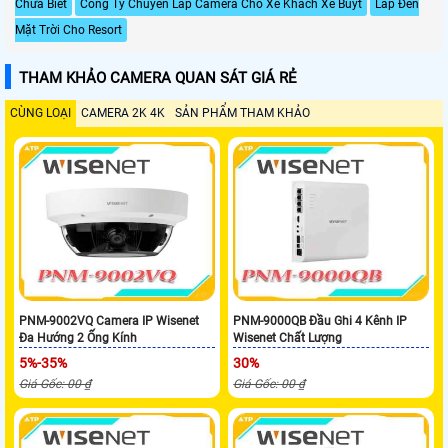
Chưa Biết
Công Ty Chuyên Lắp Camera Cho Xe Khách Xe Buýt
Lắp Đèn
Mặt Trời Cho Resort
THAM KHẢO CAMERA QUAN SÁT GIÁ RẺ
CÙNG LOẠI
CAMERA 2K 4K
SẢN PHẨM THAM KHẢO
PNM-9002VQ Camera IP Wisenet
PNM-9000QB Đầu Ghi 4 Kênh IP
Đa Hướng 2 Ống Kính
Wisenet Chất Lượng
5%-35%
30%
Giá Gốc: 00 ₫
Giá Gốc: 00 ₫