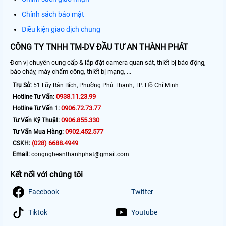
Chính sách bảo mật
Điều kiện giao dịch chung
CÔNG TY TNHH TM-DV ĐẦU TƯ AN THÀNH PHÁT
Đơn vị chuyên cung cấp & lắp đặt camera quan sát, thiết bị báo động,
báo cháy, máy chấm công, thiết bị mạng, ...
Trụ Sở:
51 Lũy Bán Bích, Phường Phú Thạnh, TP. Hồ Chí Minh
0938.11.23.99
Hotline Tư Vấn:
0906.72.73.77
Hotline Tư Vấn 1:
0906.855.330
Tư Vấn Kỹ Thuật:
0902.452.577
Tư Vấn Mua Hàng:
(028) 6688.4949
CSKH:
Email:
congngheanthanhphat@gmail.com
Kết nối với chúng tôi
Facebook
Twitter
Tiktok
Youtube