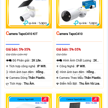
C
C
Amera TapoC410 KIT
Amera TapoC410
Giá bán: 5%-35%
Giá bán: 5%-35%
Giá Gốc: Liên Hệ
Giá Gốc:
👁️‍🗨 Độ Phân giải :
2K Lite .
👁️‍🗨 Hình Ành Chất Lượng :
2K
Lite .
⚜️ Tích hợp công nghệ :
IP Wifi.
⚜️ Công Nghệ :
IP Wifi.
🌛 Hình ảnh ban đêm :
Hồng
🌔 Hình ảnh ban đêm :
Hồng
Ngoại 10m Có Màu Ban Ðêm.
Ngoại 10m Có Màu Ban Ðêm.
💎 Camera Dòng
Thân Plastic.
❄ Camera Theo Mẫu
Thân Plastic.
️ლ Tích Hợp :
Thu Âm.
️💎 Điểm Nỗi Bật :
Thu Âm Và Loa.