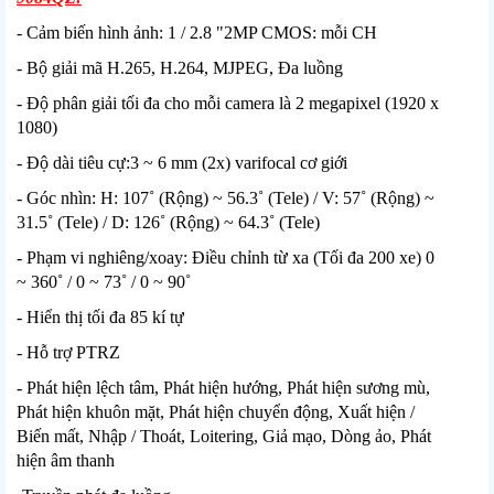
- Cảm biến hình ảnh: 1 / 2.8 "2MP CMOS: mỗi CH
- Bộ giải mã H.265, H.264, MJPEG, Đa luồng
- Độ phân giải tối đa cho mỗi camera là 2 megapixel (1920 x
1080)
- Độ dài tiêu cự:3 ~ 6 mm (2x) varifocal cơ giới
- Góc nhìn: H: 107˚ (Rộng) ~ 56.3˚ (Tele) / V: 57˚ (Rộng) ~
31.5˚ (Tele) / D: 126˚ (Rộng) ~ 64.3˚ (Tele)
- Phạm vi nghiêng/xoay: Điều chỉnh từ xa (Tối đa 200 xe) 0
~ 360˚ / 0 ~ 73˚ / 0 ~ 90˚
- Hiển thị tối đa 85 kí tự
- Hỗ trợ PTRZ
- Phát hiện lệch tâm, Phát hiện hướng, Phát hiện sương mù,
Phát hiện khuôn mặt, Phát hiện chuyển động, Xuất hiện /
Biến mất, Nhập / Thoát, Loitering, Giả mạo, Dòng ảo, Phát
hiện âm thanh