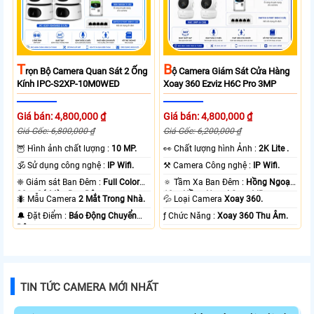
T
B
Rọn Bộ Camera Quan Sát 2 Ống
Ộ Camera Giám Sát Cửa Hàng
Kính IPC-S2XP-10M0WED
Xoay 360 Ezviz H6C Pro 3MP
Giá bán: 4,800,000 ₫
Giá bán: 4,800,000 ₫
Giá Gốc: 6,800,000 ₫
Giá Gốc: 6,200,000 ₫
🦉 Hình ảnh chất lượng :
10 MP.
️👀 Chất lượng hình Ảnh :
2K Lite .
🕉️ Sử dụng công nghệ :
IP Wifi.
⚒ Camera Công nghệ :
IP Wifi.
❈ Giám sát Ban Đêm :
Full Color
🔅 Tầm Xa Ban Đêm :
Hồng Ngoại
20m Có Màu Ban Ðêm.
10m Hồng Ngoại Smart IR.
🐜 Mẫu Camera
2 Mắt Trong Nhà.
💦 Loại Camera
Xoay 360.
️🔔 Đặt Điểm :
Báo Động Chuyển
️ƒ Chức Năng :
Xoay 360 Thu Âm.
Động.
TIN TỨC CAMERA MỚI NHẤT