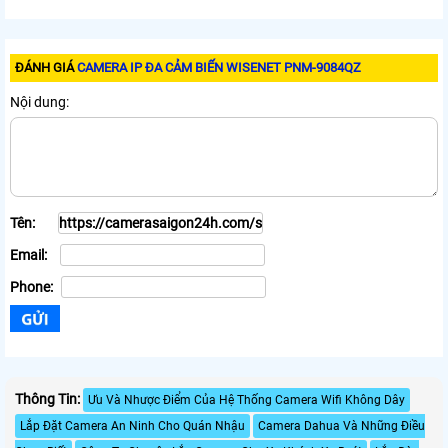
ĐÁNH GIÁ
CAMERA IP ĐA CẢM BIẾN WISENET PNM-9084QZ
Nội dung:
Tên:
Email:
Phone:
Thông Tin:
Ưu Và Nhược Điểm Của Hệ Thống Camera Wifi Không Dây
Lắp Đặt Camera An Ninh Cho Quán Nhậu
Camera Dahua Và Những Điều