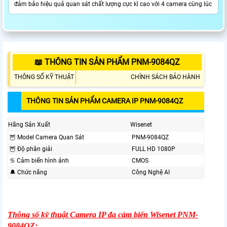
đảm bảo hiệu quả quan sát chất lượng cực kì cao với 4 camera cùng lúc
📖 THÔNG TIN SẢN PHẨM PNM-9084QZ
THÔNG SỐ KỸ THUẬT
CHÍNH SÁCH BẢO HÀNH
THÔNG TIN SẢN PHẨM CAMERA IP PNM-9084QZ
Hãng Sản Xuất
Wisenet
🦉 Model Camera Quan Sát
PNM-9084QZ
🦉 Độ phân giải
FULL HD 1080P
♋ Cảm biến hình ảnh
CMOS
🔔 Chức năng
Công Nghệ AI
Thông số kỹ thuật Camera IP đa cảm biến Wisenet PNM-
9084QZ: