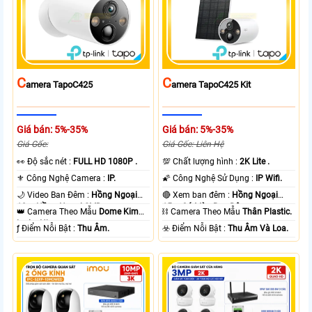
C
C
Amera TapoC425
Amera TapoC425 Kit
Giá bán: 5%-35%
Giá bán: 5%-35%
Giá Gốc:
Giá Gốc: Liên Hệ
️👀 Độ sắc nét :
FULL HD 1080P .
💯 Chất lượng hình :
2K Lite .
⚜️ Công Nghệ Camera :
IP.
🌠 Công Nghệ Sử Dụng :
IP Wifi.
🌙 Video Ban Đêm :
Hồng Ngoại
🔴 Xem ban đêm :
Hồng Ngoại
10m Hồng Ngoại SMD.
15m Có Màu Ban Ðêm.
👑 Camera Theo Mẫu
Dome Kim
⛓ Camera Theo Mẫu
Thân Plastic.
loại + Nhựa.
️ƒ Điểm Nỗi Bật :
Thu Âm.
️☣️ Điểm Nỗi Bật :
Thu Âm Và Loa.