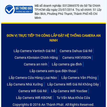
Mã số doanh nghiệp: 0312866570 do Sở Tài Chính
TP.HCM cấp ngày 23/07/2014. Trụ sở chính: 51 Lũy
Bán Bích, Phường Phú Thạnh, Thành Phố Hồ Chí
Minh
ĐƠN VỊ TRỰC TIẾP THI CÔNG LẮP ĐẶT HỆ THỐNG CAMERA AN
NINH
Lắp Camera Vantech Giá Rẻ
Camera Dahua Giá Rẻ
Camera Kbvision Chính Hãng
Camera HIKVISION
Camera an ninh
Lắp camera gia đình
Lắp camera xem qua điện thoại
Lắp Camera Cửa Hàng Loại Nào
Lắp Camera Văn Phòng
Lắp Camera Nhà Xưởng
Lắp Camera Wifi Giá Rẻ Không Dây
Camera Wifi Giá Rẻ
Lắp Camera Wifi YooSee
Lắp Camera Wifi KBONE
Tư Vấn Mua Khóa Cửa
Copyrights © 2016 An Thành Phát. All Rights Reserved.