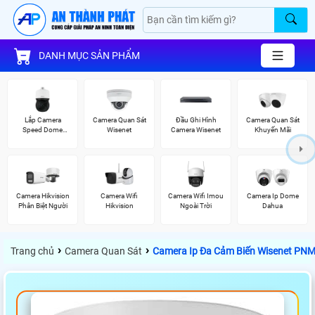
DANH MỤC SẢN PHẨM
Lắp Camera
Camera Quan Sát
Đầu Ghi Hình
Camera Quan Sát
Speed Dome
Wisenet
Camera Wisenet
Khuyến Mãi
Wisenet
Camera Hikvision
Camera Wifi
Camera Wifi Imou
Camera Ip Dome
Phân Biệt Người
Hikvision
Ngoài Trời
Dahua
›
›
Trang chủ
Camera Quan Sát
Camera Ip Đa Cảm Biến Wisenet PN