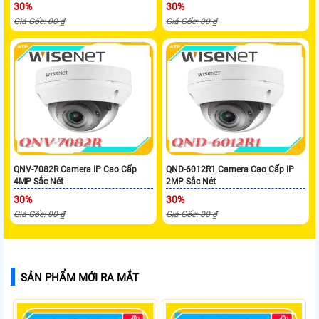
30%
30%
Giá Gốc: 00 ₫
Giá Gốc: 00 ₫
QNV-7082R Camera IP Cao Cấp
QND-6012R1 Camera Cao Cấp IP
4MP Sắc Nét
2MP Sắc Nét
30%
30%
Giá Gốc: 00 ₫
Giá Gốc: 00 ₫
SẢN PHẨM MỚI RA MẮT