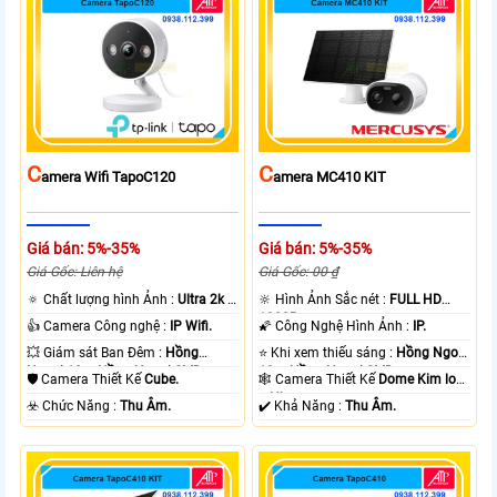
C
C
Amera Wifi TapoC120
Amera MC410 KIT
Giá bán: 5%-35%
Giá bán: 5%-35%
Giá Gốc: Liên hệ
Giá Gốc: 00 ₫
🔅 Chất lượng hình Ảnh :
Ultra 2k +
🔆 Hình Ảnh Sắc nét :
FULL HD
.
1080P .
👍 Camera Công nghệ :
IP Wifi.
🌠 Công Nghệ Hình Ảnh :
IP.
💥 Giám sát Ban Đêm :
Hồng
⭐ Khi xem thiếu sáng :
Hồng Ngoại
Ngoại 10m Hồng Ngoại SMD.
10m Hồng Ngoại SMD.
🛡 Camera Thiết Kế
Cube.
🕸️ Camera Thiết Kế
Dome Kim loại
+ Nhựa.
️☣️ Chức Năng :
Thu Âm.
️✔️ Khả Năng :
Thu Âm.