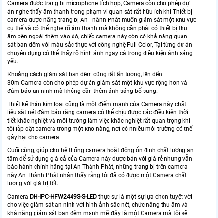
Camera được trang bị microphone tích hợp, Camera còn cho phép dự
án nghe thấy âm thanh trong phạm vi quan sát rất hữu ích khi Thiết bị
camera được hãng trang bị An Thành Phát muốn giám sát một khu vực
cụ thể và có thể nghe rõ âm thanh mà không cần phải có thiết bị thu
âm bên ngoài thêm vào đó, chiếc camera này còn có khả năng quan
sát ban đêm với màu sắc thực với công nghệ Full Color, Tại từng dự án
chuyên dụng có thể thấy rõ hình ảnh ngay cả trong điều kiện ánh sáng
yếu.
Khoảng cách giám sát ban đêm cũng rất ấn tượng, lên đến
30m Camera còn cho phép dự án giám sát một khu vực rộng hơn và
đảm bảo an ninh mà không cần thêm ánh sáng bổ sung.
Thiết kế thân kim loại cũng là một điểm mạnh của Camera này chất
liệu sắt nét đảm bảo rằng camera có thể chịu được các điều kiện thời
tiết khắc nghiệt và môi trường làm việc khắc nghiệt rất quan trọng khi
tôi lắp đặt camera trong một kho hàng, nơi có nhiều môi trường có thể
gây hại cho camera.
Cuối cùng, giúp cho hệ thống camera hoặt động ổn định chất lượng an
tâm để sử dụng giá cả của Camera này được bán với giá rẻ nhưng vẫn
bảo hành chính hãng tại An Thành Phát, những trang bị trên camera
này An Thành Phát nhận thấy rằng tôi đã có được một Camera chất
lượng với giá trị tốt.
Camera
DH-IPC-HFW2449S-S-LED
thực sự là một sự lựa chọn tuyệt vời
cho việc giám sát an ninh với hình ảnh sắc nét, chức năng thu âm và
khả năng giám sát ban đêm mạnh mẽ, đây là một Camera mà tôi sẽ