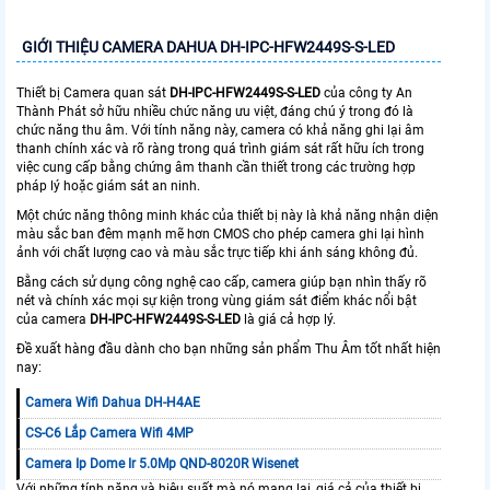
GIỚI THIỆU CAMERA DAHUA DH-IPC-HFW2449S-S-LED
Thiết bị Camera quan sát
DH-IPC-HFW2449S-S-LED
của công ty An
Thành Phát sở hữu nhiều chức năng ưu việt, đáng chú ý trong đó là
chức năng thu âm. Với tính năng này, camera có khả năng ghi lại âm
thanh chính xác và rõ ràng trong quá trình giám sát rất hữu ích trong
việc cung cấp bằng chứng âm thanh cần thiết trong các trường hợp
pháp lý hoặc giám sát an ninh.
Một chức năng thông minh khác của thiết bị này là khả năng nhận diện
màu sắc ban đêm mạnh mẽ hơn CMOS cho phép camera ghi lại hình
ảnh với chất lượng cao và màu sắc trực tiếp khi ánh sáng không đủ.
Bằng cách sử dụng công nghệ cao cấp, camera giúp bạn nhìn thấy rõ
nét và chính xác mọi sự kiện trong vùng giám sát điểm khác nổi bật
của camera
DH-IPC-HFW2449S-S-LED
là giá cả hợp lý.
Đề xuất hàng đầu dành cho bạn những sản phẩm Thu Âm tốt nhất hiện
nay:
Camera Wifi Dahua DH-H4AE
CS-C6 Lắp Camera Wifi 4MP
Camera Ip Dome Ir 5.0Mp QND-8020R Wisenet
Với những tính năng và hiệu suất mà nó mang lại, giá cả của thiết bị