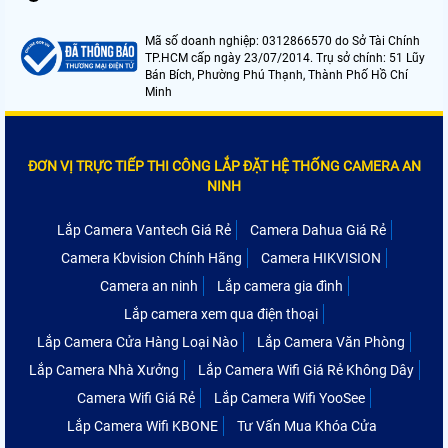
Mã số doanh nghiệp: 0312866570 do Sở Tài Chính
TP.HCM cấp ngày 23/07/2014. Trụ sở chính: 51 Lũy
Bán Bích, Phường Phú Thạnh, Thành Phố Hồ Chí
Minh
ĐƠN VỊ TRỰC TIẾP THI CÔNG LẮP ĐẶT HỆ THỐNG CAMERA AN
NINH
Lắp Camera Vantech Giá Rẻ
Camera Dahua Giá Rẻ
Camera Kbvision Chính Hãng
Camera HIKVISION
Camera an ninh
Lắp camera gia đình
Lắp camera xem qua điện thoại
Lắp Camera Cửa Hàng Loại Nào
Lắp Camera Văn Phòng
Lắp Camera Nhà Xưởng
Lắp Camera Wifi Giá Rẻ Không Dây
Camera Wifi Giá Rẻ
Lắp Camera Wifi YooSee
Lắp Camera Wifi KBONE
Tư Vấn Mua Khóa Cửa