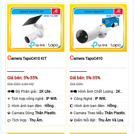
C
C
Amera TapoC410 KIT
Amera TapoC410
Giá bán: 5%-35%
Giá bán: 5%-35%
Giá Gốc: Liên Hệ
Giá Gốc:
👁️‍🗨 Độ Phân giải :
2K Lite .
👁️‍🗨 Hình Ành Chất Lượng :
2K
Lite .
⚜️ Tích hợp công nghệ :
IP Wifi.
⚜️ Công Nghệ :
IP Wifi.
🌛 Hình ảnh ban đêm :
Hồng
🌔 Hình ảnh ban đêm :
Hồng
Ngoại 10m Có Màu Ban Ðêm.
Ngoại 10m Có Màu Ban Ðêm.
💎 Camera Dòng
Thân Plastic.
❄ Camera Theo Mẫu
Thân Plastic.
️ლ Tích Hợp :
Thu Âm.
️💎 Điểm Nỗi Bật :
Thu Âm Và Loa.