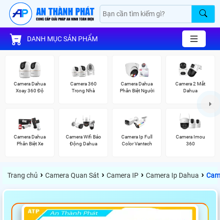
DANH MỤC SẢN PHẨM
Camera Dahua
Camera 360
Camera Dahua
Camera 2 Mắt
Xoay 360 Độ
Trong Nhà
Phân Biệt Người
Dahua
Camera Dahua
Camera Wifi Báo
Camera Ip Full
Camera Imou
Phân Biệt Xe
Động Dahua
Color Vantech
360
›
›
›
›
Trang chủ
Camera Quan Sát
Camera IP
Camera Ip Dahua
Cam