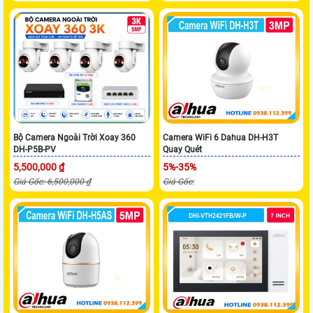
Bộ Camera Ngoài Trời Xoay 360
Camera WiFi 6 Dahua DH-H3T
DH-P5B-PV
Quay Quét
5,500,000 ₫
5%-35%
Giá Gốc: 6,500,000 ₫
Giá Gốc: