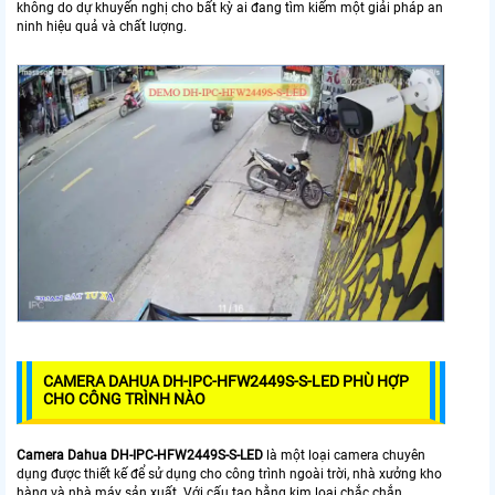
không do dự khuyến nghị cho bất kỳ ai đang tìm kiếm một giải pháp an
ninh hiệu quả và chất lượng.
CAMERA DAHUA DH-IPC-HFW2449S-S-LED PHÙ HỢP
CHO CÔNG TRÌNH NÀO
Camera Dahua
DH-IPC-H
FW2449S-S-LED
là một loại camera chuyên
dụng được thiết kế để sử dụng cho công trình ngoài trời, nhà xưởng kho
hàng và nhà máy sản xuất. Với cấu tạo bằng kim loại chắc chắn,