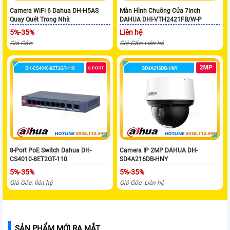
Camera WiFi 6 Dahua DH-H5AS
Màn Hình Chuông Cửa 7inch
Quay Quét Trong Nhà
DAHUA DHI-VTH2421FB/W-P
5%-35%
Liên hệ
Giá Gốc:
Giá Gốc: Liên hệ
8-Port PoE Switch Dahua DH-
Camera IP 2MP DAHUA DH-
CS4010-8ET2GT-110
SD4A216DB-HNY
5%-35%
5%-35%
Giá Gốc: liên hệ
Giá Gốc: Liên hệ
SẢN PHẨM MỚI RA MẮT