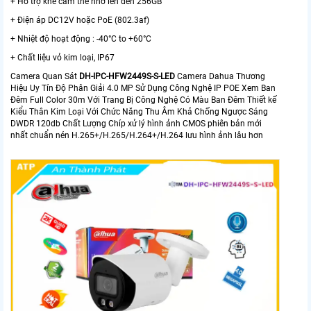
+ Hỗ trợ khe cắm thẻ nhớ lên đến 256GB
+ Điện áp DC12V hoặc PoE (802.3af)
+ Nhiệt độ hoạt động : -40°C to +60°C
+ Chất liệu vỏ kim loại, IP67
Camera Quan Sát
DH-IPC-HFW2449S-S-LED
Camera Dahua Thương
Hiệu Uy Tín Độ Phân Giải 4.0 MP Sử Dụng Công Nghệ IP POE Xem Ban
Đêm Full Color 30m Với Trang Bị Công Nghệ Có Màu Ban Đêm Thiết kế
Kiểu Thân Kim Loại Với Chức Năng Thu Âm Khả Chống Ngược Sáng
DWDR 120db Chất Lượng Chíp xử lý hình ảnh CMOS phiên bản mới
nhất chuẩn nén H.265+/H.265/H.264+/H.264 lưu hình ảnh lâu hơn