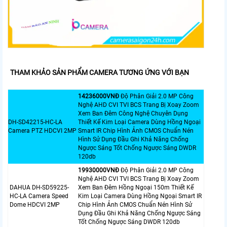
THAM KHẢO SẢN PHẨM CAMERA TƯƠNG ỨNG VỚI BẠN
14236000VNÐ
Độ Phân Giải 2.0 MP Công
Nghệ AHD CVI TVI BCS Trang Bị Xoay Zoom
Xem Ban Đêm Công Nghệ Chuyên Dụng
DH-SD42215-HC-LA
Thiết Kế Kim Loại Camera Dùng Hồng Ngoại
Camera PTZ HDCVI 2MP
Smart IR Chip Hình Ảnh CMOS Chuẩn Nén
Hình Sử Dụng Đầu Ghi Khả Năng Chống
Ngược Sáng Tốt Chống Ngược Sáng DWDR
120db
19930000VNÐ
Độ Phân Giải 2.0 MP Công
Nghệ AHD CVI TVI BCS Trang Bị Xoay Zoom
DAHUA DH-SD59225-
Xem Ban Đêm Hồng Ngoại 150m Thiết Kế
HC-LA Camera Speed
Kim Loại Camera Dùng Hồng Ngoại Smart IR
Dome HDCVI 2MP
Chip Hình Ảnh CMOS Chuẩn Nén Hình Sử
Dụng Đầu Ghi Khả Năng Chống Ngược Sáng
Tốt Chống Ngược Sáng DWDR 120db