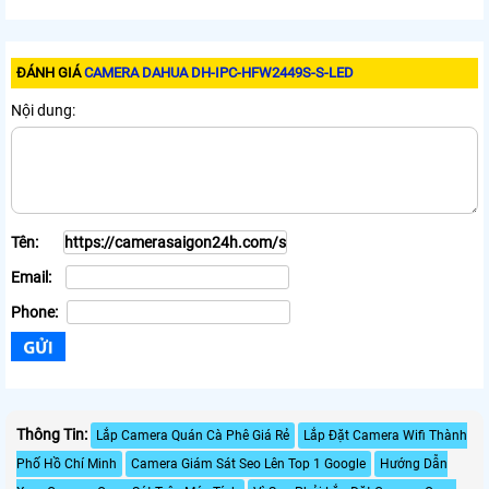
ĐÁNH GIÁ
CAMERA DAHUA DH-IPC-HFW2449S-S-LED
Nội dung:
Tên:
Email:
Phone:
Thông Tin:
Lắp Camera Quán Cà Phê Giá Rẻ
Lắp Đặt Camera Wifi Thành
Phố Hồ Chí Minh
Camera Giám Sát Seo Lên Top 1 Google
Hướng Dẫn