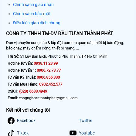
Chính sách giao nhận
Chính sách bảo mật
Điều kiện giao dịch chung
CÔNG TY TNHH TM-DV ĐẦU TƯ AN THÀNH PHÁT
Đơn vị chuyên cung cấp & lắp đặt camera quan sát, thiết bị báo động,
báo cháy, máy chấm công, thiết bị mạng, ...
Trụ Sở:
51 Lũy Bán Bích, Phường Phú Thạnh, TP. Hồ Chí Minh
0938.11.23.99
Hotline Tư Vấn:
0906.72.73.77
Hotline Tư Vấn 1:
0906.855.330
Tư Vấn Kỹ Thuật:
0902.452.577
Tư Vấn Mua Hàng:
(028) 6688.4949
CSKH:
Email:
congngheanthanhphat@gmail.com
Kết nối với chúng tôi
Facebook
Twitter
Tiktok
Youtube