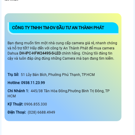
CÔNG TY TNHH TM-DV ĐẦU TƯ AN THÀNH PHÁT
Bạn đang muốn tìm một nhà cung cấp camera giá rẻ, nhanh chóng
và hỗ trợ tốt? Hãy đến với công ty An Thành Phát để mua camera
Dahua
DH-IPC-HFW2449S-S-LED
chính hãng. Chúng tôi đáng tin
cậy và luôn đáp ứng đúng những Camera mà bạn đang tìm kiếm.
Trụ Sở:
51 Lũy Bán Bích, Phường Phú Thạnh, TP.HCM
Hotline: 0938.11.23.99
Chi Nhánh 1:
445/38 Tân Hòa Đông,Phường Bình Trị Đông, TP
HCM
Kỹ Thuật:
0906.855.330
Điện Thoại:
(028) 6688.4949