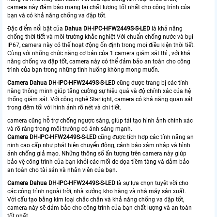
camera này đảm bảo mang lại chất lượng tốt nhất cho công trình của
bạn và có khả năng chống va đập tốt.
Đặc điểm nổi bật của
Dahua
DH-IPC-HFW
2449S-S-LED
là khả năng
chống thời tiết và môi trường khắc nghiệt Với chuẩn chống nước và bụi
IP67, camera này có thể hoạt động ổn định trong mọi điều kiện thời tiết.
Cùng với những chức năng cơ bản của 1 camera giám sát thì , với khả
năng chống va đập tốt, camera này có thể đảm bảo an toàn cho công
trình của bạn trong những tình huống không mong muốn.
Camera Dahua
DH-IPC-H
FW2449S-S-LED
cũng được trang bị các tính
năng thông minh giúp tăng cường sự hiệu quả và độ chính xác của hệ
thống giám sát. Với công nghệ Starlight, camera có khả năng quan sát
trong đêm tối với hình ảnh rõ nét và chi tiết.
camera cũng hỗ trợ chống ngược sáng, giúp tái tạo hình ảnh chính xác
và rõ ràng trong môi trường có ánh sáng mạnh.
Camera
DH-IPC-HFW
2449S-S-LED
cũng được tích hợp các tính năng an
ninh cao cấp như phát hiện chuyển động, cảnh báo xâm nhập và hình
ảnh chống giả mạo. Những thông số ấn tượng trên camera này giúp
bảo vệ công trình của bạn khỏi các mối đe dọa tiềm tàng và đảm bảo
an toàn cho tài sản và nhân viên của bạn.
Camera Dahua
DH-IPC-HFW
2449S-S-LED
là sự lựa chọn tuyệt vời cho
các công trình ngoài trời, nhà xưởng kho hàng và nhà máy sản xuất.
Với cấu tạo bằng kim loại chắc chắn và khả năng chống va đập tốt,
camera này sẽ đảm bảo cho công trình của bạn chất lượng và an toàn
tốt nhất.