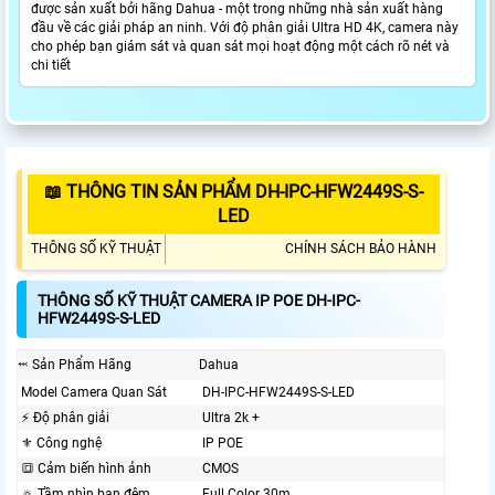
được sản xuất bởi hãng Dahua - một trong những nhà sản xuất hàng
đầu về các giải pháp an ninh. Với độ phân giải Ultra HD 4K, camera này
cho phép bạn giám sát và quan sát mọi hoạt động một cách rõ nét và
chi tiết
📖 THÔNG TIN SẢN PHẨM DH-IPC-HFW2449S-S-
LED
THÔNG SỐ KỸ THUẬT
CHÍNH SÁCH BẢO HÀNH
THÔNG SỐ KỸ THUẬT CAMERA IP POE DH-IPC-
HFW2449S-S-LED
⬹ Sản Phẩm Hãng
Dahua
Model Camera Quan Sát
DH-IPC-HFW2449S-S-LED
️⚡ Độ phân giải
Ultra 2k +
⚜️ Công nghệ
IP POE
🔳 Cảm biến hình ảnh
CMOS
🔅 Tầm nhìn ban đêm
Full Color 30m