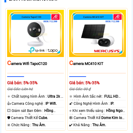
C
C
Amera Wifi TapoC120
Amera MC410 KIT
Giá bán: 5%-35%
Giá bán: 5%-35%
Giá Gốc: Liên hệ
Giá Gốc: 00 ₫
🔅 Chất lượng hình Ảnh :
Ultra 2k +
🔆 Hình Ảnh Sắc nét :
FULL HD
.
1080P .
👍 Camera Công nghệ :
IP Wifi.
🌠 Công Nghệ Hình Ảnh :
IP.
💥 Giám sát Ban Đêm :
Hồng
⭐ Khi xem thiếu sáng :
Hồng Ngoại
Ngoại 10m Hồng Ngoại SMD.
10m Hồng Ngoại SMD.
🛡 Camera Thiết Kế
Cube.
🕸️ Camera Thiết Kế
Dome Kim loại
+ Nhựa.
️☣️ Chức Năng :
Thu Âm.
️✔️ Khả Năng :
Thu Âm.