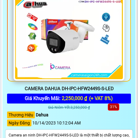
CAMERA DAHUA DH-IPC-HFW2449S-S-LED
Giá Khuyến Mãi:
2,250,000 ₫
(+ VAT 8%)
31%
Giá Niêm Yết:3,250,000 ₫
Thương Hiệu
Dahua
Ngày Đăng
10/14/2023 10:12:04 AM
Camera an ninh DH-IPC-HFW2449S-S-LED là một thiết bị chất lượng cao,