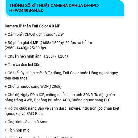
THÔNG SỐ KĨ THUẬT CAMERA DAHUA DH-IPC-
HFW2449S-S-LED
Camera IP thân Full Color 4.0 MP
+ Cảm biến CMOS kích thước 1/2.9”
+ Độ phân giải 4 MP (2688× 1520)@20 fps, và hỗ trợ
(2560×1440)@25/30 fps.
+ Chuẩn nén hình ảnh H.265+/H.264+
+ Tầm xa đèn led 30m
+ Có thể tùy chỉnh chế độ Tự động, Full Color hoặc Hồng ngoại ngay
trên điện thoại
+ Chống ngược sáng WDR(120dB)
+ Chế độ Ngày Đêm ICR, chống nhiễu hình ảnh 3DNR, Tự động cân
bằng trắng AWB, Tự động bù sáng AGC, Chống ngược sáng BLC.
+ Hỗ trợ chức năng Bảo vệ vành đai : Tripwire, Intrusion (có phân biệt
người, xe) và SMD Plus
+ Ống kính cố định 3.6mm
+ Tích hợp mic