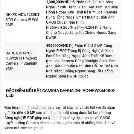
1,300,000VNÐ
Độ Phân Giải 2.0 MP Công
Nghệ IP Wifi Trang Bị Thu Âm Xem Ban Đêm
Hồng Ngoại 30m Thiết Kế Kim Loại Camera
DH-IPC-HDW1230DT-
Dùng Hồng Ngoại Smart IR Chip Hình Ảnh
STW Camera IP Wifi
CMOS Chuẩn Nén Hình
2MP
H.265+/H.265/H.264+/H.264 Khả Năng
Chống Ngược Sáng Tốt Chống Ngược Sáng
DWDR
4950000VNÐ
Độ Phân Giải 8.0 MP Công
Nghệ IP POE Trang Bị Công Nghệ AI Xem
DAHUA DH-IPC-
Ban Đêm Hồng Ngoại 40m Thiết Kế Dome
HDW2831TP-ZS-S2
Kim Loại Camera Dùng Starlight Chip Hình
Camera IP Starlight
Ảnh CMOS Chuẩn Nén Hình Hổ Trợ Thẻ Nhớ
8MP
Khả Năng Chống Ngược Sáng Tốt Chống
Ngược Sáng DWDR 120db
ĐẶC ĐIỂM NỔI BẬT CAMERA DAHUA DH-IPC-HFW2449S-S-
LED
Đầu tiên, hình ảnh của camera này rất sắc nét và chi tiết với độ phân
giải lên đến 4.0 MP, các chi tiết nhỏ nhất cũng được tái tạo rõ ràng.
Công nghệ IP POE giúp xử lý hình ảnh sáng đẹp hơn so với CMOS
truyền thống Camera còn cho phép dự án nhìn rõ những hình ảnh và
video mà camera ghi lại.