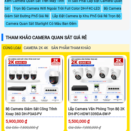
Xem Camera Quan Sát Trên Máy Tính
Vì Sao Phải Lắp Đặt Camera Quan
Sát
Trọn Bộ Camera Wifi Ngoài Trời Full Color DH-F4C-LED
Bộ Camera
Giám Sát Đường Phố Giá Rẻ
Lắp Đặt Camera Ip Khu Phố Giá Rẻ Trọn Bộ
Camera Quan Sát Starlight Có Màu Ban Đêm
THAM KHẢO CAMERA QUAN SÁT GIÁ RẺ
CÙNG LOẠI
CAMERA 2K 4K
SẢN PHẨM THAM KHẢO
Bộ Camera Giám Sát Công Trình
Lắp Camera Văn Phòng Trọn Bộ 2K
Xoay 360 DH-P3AS-PV
DH-IPC-HDW1339DA-SW-P
5,900,000 ₫
5,500,000 ₫
Giá Gốc: 7,500,000 ₫
Giá Gốc: 7,000,000 ₫