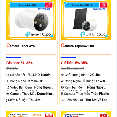
C
C
Amera TapoC425
Amera TapoC425 Kit
Giá bán: 5%-35%
Giá bán: 5%-35%
Giá Gốc:
Giá Gốc: Liên Hệ
️👀 Độ sắc nét :
FULL HD 1080P .
💯 Chất lượng hình :
2K Lite .
⚜️ Công Nghệ Camera :
IP.
🌠 Công Nghệ Sử Dụng :
IP Wifi.
🌙 Video Ban Đêm :
Hồng Ngoại
🔴 Xem ban đêm :
Hồng Ngoại
10m Hồng Ngoại SMD.
15m Có Màu Ban Ðêm.
👑 Camera Theo Mẫu
Dome Kim
⛓ Camera Theo Mẫu
Thân Plastic.
loại + Nhựa.
️ƒ Điểm Nỗi Bật :
Thu Âm.
️☣️ Điểm Nỗi Bật :
Thu Âm Và Loa.