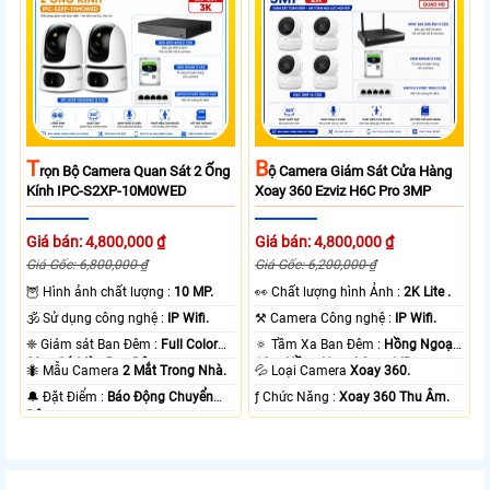
T
B
Rọn Bộ Camera Quan Sát 2 Ống
Ộ Camera Giám Sát Cửa Hàng
Kính IPC-S2XP-10M0WED
Xoay 360 Ezviz H6C Pro 3MP
Giá bán: 4,800,000 ₫
Giá bán: 4,800,000 ₫
Giá Gốc: 6,800,000 ₫
Giá Gốc: 6,200,000 ₫
🦉 Hình ảnh chất lượng :
10 MP.
️👀 Chất lượng hình Ảnh :
2K Lite .
🕉️ Sử dụng công nghệ :
IP Wifi.
⚒ Camera Công nghệ :
IP Wifi.
❈ Giám sát Ban Đêm :
Full Color
🔅 Tầm Xa Ban Đêm :
Hồng Ngoại
20m Có Màu Ban Ðêm.
10m Hồng Ngoại Smart IR.
🐜 Mẫu Camera
2 Mắt Trong Nhà.
💦 Loại Camera
Xoay 360.
️🔔 Đặt Điểm :
Báo Động Chuyển
️ƒ Chức Năng :
Xoay 360 Thu Âm.
Động.