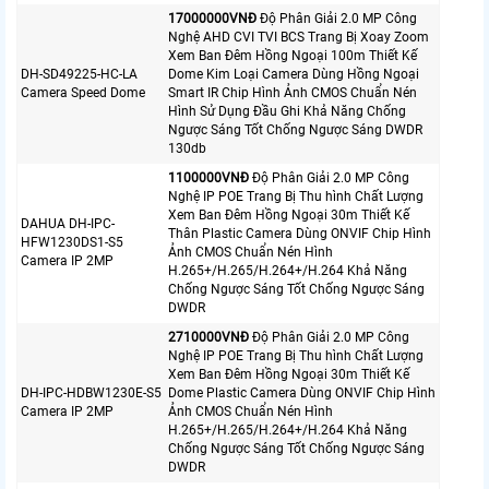
17000000VNÐ
Độ Phân Giải 2.0 MP Công
Nghệ AHD CVI TVI BCS Trang Bị Xoay Zoom
Xem Ban Đêm Hồng Ngoại 100m Thiết Kế
DH-SD49225-HC-LA
Dome Kim Loại Camera Dùng Hồng Ngoại
Camera Speed Dome
Smart IR Chip Hình Ảnh CMOS Chuẩn Nén
Hình Sử Dụng Đầu Ghi Khả Năng Chống
Ngược Sáng Tốt Chống Ngược Sáng DWDR
130db
1100000VNÐ
Độ Phân Giải 2.0 MP Công
Nghệ IP POE Trang Bị Thu hình Chất Lượng
Xem Ban Đêm Hồng Ngoại 30m Thiết Kế
DAHUA DH-IPC-
Thân Plastic Camera Dùng ONVIF Chip Hình
HFW1230DS1-S5
Ảnh CMOS Chuẩn Nén Hình
Camera IP 2MP
H.265+/H.265/H.264+/H.264 Khả Năng
Chống Ngược Sáng Tốt Chống Ngược Sáng
DWDR
2710000VNÐ
Độ Phân Giải 2.0 MP Công
Nghệ IP POE Trang Bị Thu hình Chất Lượng
Xem Ban Đêm Hồng Ngoại 30m Thiết Kế
DH-IPC-HDBW1230E-S5
Dome Plastic Camera Dùng ONVIF Chip Hình
Camera IP 2MP
Ảnh CMOS Chuẩn Nén Hình
H.265+/H.265/H.264+/H.264 Khả Năng
Chống Ngược Sáng Tốt Chống Ngược Sáng
DWDR