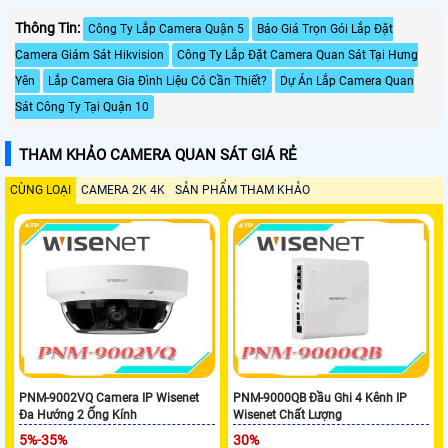
Thông Tin:
Công Ty Lắp Camera Quận 5
Báo Giá Trọn Gói Lắp Đặt
Camera Giám Sát Hikvision
Công Ty Lắp Đặt Camera Quan Sát Tại Hưng
Yên
Lắp Camera Gia Đình Liệu Có Cần Thiết?
Dự Án Lắp Camera Quan
Sát Công Ty Tại Quận 10
THAM KHẢO CAMERA QUAN SÁT GIÁ RẺ
CÙNG LOẠI
CAMERA 2K 4K
SẢN PHẨM THAM KHẢO
PNM-9002VQ Camera IP Wisenet
PNM-9000QB Đầu Ghi 4 Kênh IP
Đa Hướng 2 Ống Kính
Wisenet Chất Lượng
5%-35%
30%