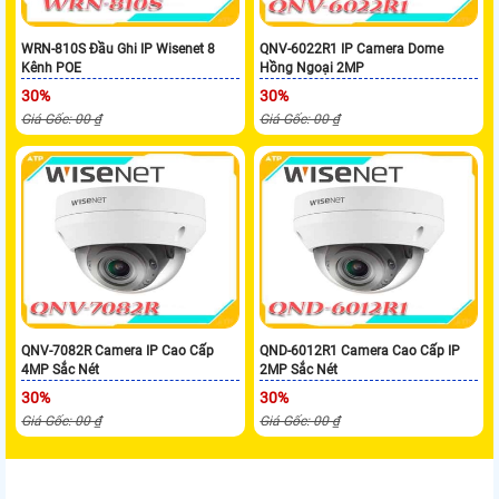
WRN-810S Đầu Ghi IP Wisenet 8
QNV-6022R1 IP Camera Dome
Kênh POE
Hồng Ngoại 2MP
30%
30%
Giá Gốc: 00 ₫
Giá Gốc: 00 ₫
QNV-7082R Camera IP Cao Cấp
QND-6012R1 Camera Cao Cấp IP
4MP Sắc Nét
2MP Sắc Nét
30%
30%
Giá Gốc: 00 ₫
Giá Gốc: 00 ₫