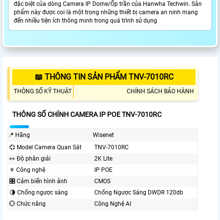
đặc biệt của dòng Camera IP Dome/Ốp trần của Hanwha Techwin. Sản
phẩm này được coi là một trong những thiết bị camera an ninh mang
đến nhiều tiện ích thông minh trong quá trình sử dụng
📖 THÔNG TIN SẢN PHẨM TNV-7010RC
THÔNG SỐ KỸ THUẬT
CHÍNH SÁCH BẢO HÀNH
THÔNG SỐ CHÍNH CAMERA IP POE TNV-7010RC
📍 Hãng
Wisenet
💞 Model Camera Quan Sát
TNV-7010RC
️👀 Độ phân giải
2K Lite
⚜️ Công nghệ
IP POE
🎛 Cảm biến hình ảnh
CMOS
🌗 Chống ngược sáng
Chống Ngược Sáng DWDR 120db
💮 Chức năng
Công Nghệ AI