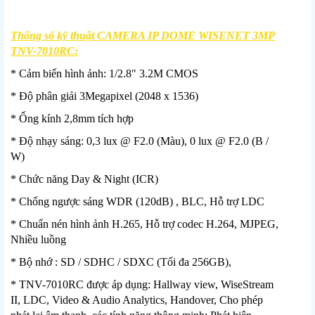
Thông số kỹ thuật CAMERA IP DOME WISENET 3MP
TNV-7010RC:
* Cảm biến hình ảnh: 1/2.8" 3.2M CMOS
* Độ phân giải 3Megapixel (2048 x 1536)
* Ống kính 2,8mm tích hợp
* Độ nhạy sáng: 0,3 lux @ F2.0 (Màu), 0 lux @ F2.0 (B /
W)
* Chức năng Day & Night (ICR)
* Chống ngược sáng WDR (120dB) , BLC, Hỗ trợ LDC
* Chuẩn nén hình ảnh H.265, Hỗ trợ codec H.264, MJPEG,
Nhiều luồng
* Bộ nhớ : SD / SDHC / SDXC (Tối đa 256GB),
* TNV-7010RC được áp dụng: Hallway view, WiseStream
II, LDC, Video & Audio Analytics, Handover, Cho phép