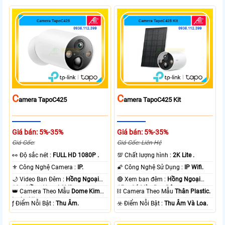
C
C
Amera TapoC425
Amera TapoC425 Kit
Giá bán: 5%-35%
Giá bán: 5%-35%
Giá Gốc:
Giá Gốc: Liên Hệ
️👀 Độ sắc nét :
FULL HD 1080P .
💯 Chất lượng hình :
2K Lite .
⚜️ Công Nghệ Camera :
IP.
🌠 Công Nghệ Sử Dụng :
IP Wifi.
🌙 Video Ban Đêm :
Hồng Ngoại
🔴 Xem ban đêm :
Hồng Ngoại
10m Hồng Ngoại SMD.
15m Có Màu Ban Ðêm.
👑 Camera Theo Mẫu
Dome Kim
⛓ Camera Theo Mẫu
Thân Plastic.
loại + Nhựa.
️ƒ Điểm Nỗi Bật :
Thu Âm.
️☣️ Điểm Nỗi Bật :
Thu Âm Và Loa.