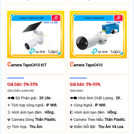
C
C
Amera TapoC410 KIT
Amera TapoC410
Giá bán: 5%-35%
Giá bán: 5%-35%
Giá Gốc: Liên Hệ
Giá Gốc:
👁️‍🗨 Độ Phân giải :
2K Lite .
👁️‍🗨 Hình Ành Chất Lượng :
2K
Lite .
⚜️ Tích hợp công nghệ :
IP Wifi.
⚜️ Công Nghệ :
IP Wifi.
🌛 Hình ảnh ban đêm :
Hồng
🌔 Hình ảnh ban đêm :
Hồng
Ngoại 10m Có Màu Ban Ðêm.
Ngoại 10m Có Màu Ban Ðêm.
💎 Camera Dòng
Thân Plastic.
❄ Camera Theo Mẫu
Thân Plastic.
️ლ Tích Hợp :
Thu Âm.
️💎 Điểm Nỗi Bật :
Thu Âm Và Loa.