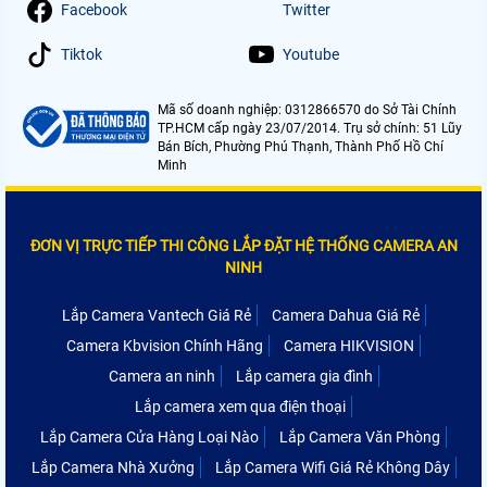
Facebook
Twitter
Tiktok
Youtube
Mã số doanh nghiệp: 0312866570 do Sở Tài Chính
TP.HCM cấp ngày 23/07/2014. Trụ sở chính: 51 Lũy
Bán Bích, Phường Phú Thạnh, Thành Phố Hồ Chí
Minh
ĐƠN VỊ TRỰC TIẾP THI CÔNG LẮP ĐẶT HỆ THỐNG CAMERA AN
NINH
Lắp Camera Vantech Giá Rẻ
Camera Dahua Giá Rẻ
Camera Kbvision Chính Hãng
Camera HIKVISION
Camera an ninh
Lắp camera gia đình
Lắp camera xem qua điện thoại
Lắp Camera Cửa Hàng Loại Nào
Lắp Camera Văn Phòng
Lắp Camera Nhà Xưởng
Lắp Camera Wifi Giá Rẻ Không Dây