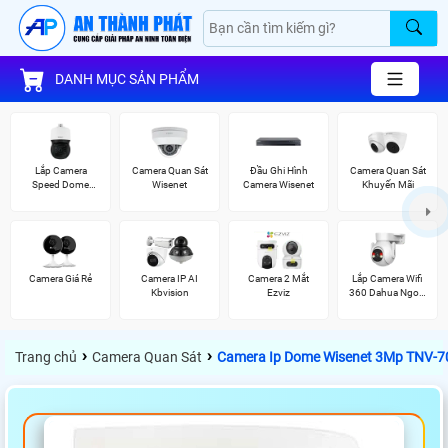
DANH MỤC SẢN PHẨM
Lắp Camera
Camera Quan Sát
Đầu Ghi Hình
Camera Quan Sát
Speed Dome
Wisenet
Camera Wisenet
Khuyến Mãi
Wisenet
Camera Giá Rẻ
Camera IP AI
Camera 2 Mắt
Lắp Camera Wifi
Kbvision
Ezviz
360 Dahua Ngoài
Trời
›
›
Trang chủ
Camera Quan Sát
Camera Ip Dome Wisenet 3Mp TNV-