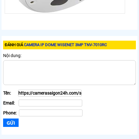
ĐÁNH GIÁ
CAMERA IP DOME WISENET 3MP TNV-7010RC
Nội dung:
Tên:
Email:
Phone: