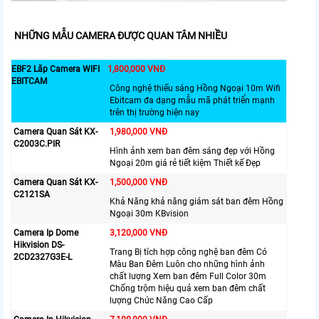
NHỮNG MẪU CAMERA ĐƯỢC QUAN TÂM NHIỀU
EBF2 Lăp Camera WIFI
1,800,000 VNĐ
EBITCAM
Công nghệ thiếu sáng Hồng Ngoại 10m Wifi
Ebitcam đa dạng mẫu mã phát triển mạnh
trên thị trường hiện nay
Camera Quan Sát KX-
1,980,000 VNĐ
C2003C.PIR
Hình ảnh xem ban đêm sáng đẹp với Hồng
Ngoại 20m giá rẻ tiết kiệm Thiết kế Đẹp
Camera Quan Sát KX-
1,500,000 VNĐ
C2121SA
Khả Năng khả năng giám sát ban đêm Hồng
Ngoại 30m KBvision
Camera Ip Dome
3,120,000 VNĐ
Hikvision DS-
Trang Bị tích hợp công nghệ ban đêm Có
2CD2327G3E-L
Màu Ban Đêm Luôn cho những hình ảnh
chất lượng Xem ban đêm Full Color 30m
Chống trộm hiệu quả xem ban đêm chất
lượng Chức Năng Cao Cấp