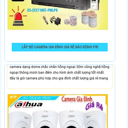
6,500,000 VNĐ
LẮP BỘ CAMERA GIA ĐÌNH GIÁ RẺ BÁO ĐỘNG PIR
Lắp camera gia đình sắt nét Ultra 2k thương hiệu Dahua độ
phân giải 5MP giám sát từ xa qua điện thoại ổn định thiết kế
camera dạng dome chắc chắn hồng ngoại 30m công nghệ hồng
ngoại thông minh ban đêm cho hình ảnh chất lượng tốt nhất.
đây là gói camera phù hợp cho gia đình chất lượng giá rẻ mang