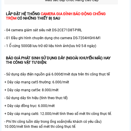
LẮP ĐẶT HỆ THỐNG
CAMERA GIA ĐÌNH BÁO ĐỘNG CHỐNG
TRỘM
CÓ NHỮNG THIẾT BỊ SAU
- 04 camera giám sát siêu nét DS-2CE71D8T-PIRL
- 01 Đầu ghi hình chuyên dụng cho camera DS-7204HGHI-M1
- 1 Ổ cứng 500GB lưu trữ dữ liệu hình ảnh(lưu trữ 5-8 ngày)
BÁO GIÁ PHÁT SINH SỬ DỤNG DÂY (NGOÀI KHUYẾN MÃI) HAY
THI CÔNG VẬT TƯ ĐIỆN:
- Sử dụng dây điện nguồn giá 6.000đ/mét dựa trên thi công thực tế
+ Dây cáp mạng cat5 thường: 6.000/mét
+ Dây cáp mạng cat5e: 8.000/mét
- Sử dụng dây tín hiệu (tính theo thực tế)
+ Dây cáp đồng trục: 6.000/mét
+ Dây cáp mạng cat6: 12.000/mét tính theo số mét thi công thực tế.
- Phí thi công luồn dây trong ống xoắn(nếu khách có yêu cầu)
10.000/mét tính theo số mét thi công thực tế.