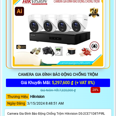
CAMERA GIA ĐÌNH BÁO ĐỘNG CHỐNG TRỘM
Giá Khuyến Mãi:
5,297,600 ₫
(+ VAT 8%)
28%
Giá Niêm Yết:7,320,000 ₫
Thương Hiệu
Hikvision
Ngày Đăng
3/15/2024 8:48:51 AM
Camera Gia Đình Báo Động Chống Trộm Hikvision DS-2CE71D8T-PIRL