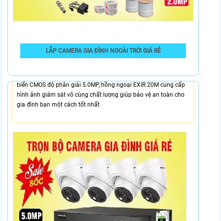
7,100,000 VNĐ
LẮP CAMERA GIA ĐÌNH NGOÀI TRỜI GIÁ RẺ
Lắp Bộ Camera Gia Đình Giá Rẻ Báo Động PIR phát hiện các
chuyển động bất thường một cách chính xác, camera với cảm
biến CMOS độ phân giải 5.0MP, hồng ngoại EXIR 20M cung cấp
hình ảnh giám sát vô cùng chất lượng giúp bảo vệ an toàn cho
gia đình bạn một cách tốt nhất