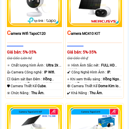
C
C
Amera Wifi TapoC120
Amera MC410 KIT
Giá bán: 5%-35%
Giá bán: 5%-35%
Giá Gốc: Liên hệ
Giá Gốc: 00 ₫
🔅 Chất lượng hình Ảnh :
Ultra 2k +
🔆 Hình Ảnh Sắc nét :
FULL HD
.
1080P .
👍 Camera Công nghệ :
IP Wifi.
🌠 Công Nghệ Hình Ảnh :
IP.
💥 Giám sát Ban Đêm :
Hồng
⭐ Khi xem thiếu sáng :
Hồng Ngoại
Ngoại 10m Hồng Ngoại SMD.
10m Hồng Ngoại SMD.
🛡 Camera Thiết Kế
Cube.
🕸️ Camera Thiết Kế
Dome Kim loại
+ Nhựa.
️☣️ Chức Năng :
Thu Âm.
️✔️ Khả Năng :
Thu Âm.