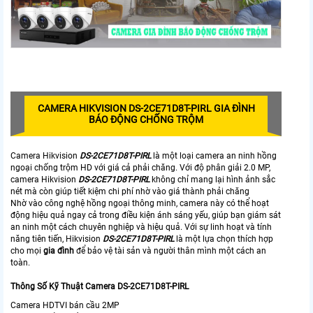
CAMERA HIKVISION
DS-2CE71D8T-PIRL
GIA ĐÌNH
BÁO ĐỘNG CHỐNG TRỘM
Camera Hikvision
DS-2CE71D8T-PIRL
là một loại camera an ninh hồng
ngoại chống trộm HD với giá cả phải chăng. Với độ phân giải 2.0 MP,
camera Hikvision
DS-2CE71D8T-PIRL
không chỉ mang lại hình ảnh sắc
nét mà còn giúp tiết kiệm chi phí nhờ vào giá thành phải chăng
Nhờ vào công nghệ hồng ngoại thông minh, camera này có thể hoạt
động hiệu quả ngay cả trong điều kiện ánh sáng yếu, giúp bạn giám sát
an ninh một cách chuyên nghiệp và hiệu quả. Với sự linh hoạt và tính
năng tiên tiến, Hikvision
DS-2CE71D8T-PIRL
là một lựa chọn thích hợp
cho mọi
gia đình
để bảo vệ tài sản và người thân mình một cách an
toàn.
Thông Số Kỹ Thuật Camera DS-2CE71D8T-PIRL
Camera HDTVI bán cầu 2MP