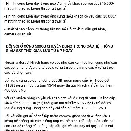
- Phí thi công luồn dây trong nẹp điện (nếu khách có yêu cầu) 15.000/
mét tính theo số lượng thi công thực tế.
- Phí thi công luồn dây trong ống cứng (nếu khách có yêu cầu) 20.000/
mét tính theo số lượng thi công thực tế.
- Thiết bị bảo hành 24 tháng tận nơi nếu lỗi thiết bị đầu ghi hình,
camera quan sát.
ĐỐI VỚI Ổ CỨNG 500GB CHUYÊN DUNG TRONG CÁC HỆ THỐNG
GIÁM SÁT THỜI GIAN LƯU TỪ 6-7 NGÀY.
Ngoài ra đối với khách hàng có các nhu cầu xem lâu hơn cũng như cần
các công năng đặc thù từ các ổ cứng thì có thể nâng cấp ổ cứng theo
các lựa chọn sau:
Đối với ổ cứng có dung lượng 500GB muốn nâng cấp lên 1.000 GB
(1TB) thời gian lưu trữ tầm 13-14 ngày thì quý khách chỉ cần bù thêm
400.000 VNĐ.
với các khách hàng có yêu cầu cao hơn với ổ cứng từ 500GB nâng cấp
lên ổ cứng 2.000 GB (2T) thời gian lưu trữ tầm 28-29 ngày thì đối với
loại ổ cứng dung lượng cao này chỉ cần bù thêm 1.500.000 VNĐ
Đối với đầu ghi để có thể lắp thêm camera giám sát từ 4 kênh lên 8
kênh( để phòng trù các trường hợp có thêm nhu cầu lắp thêm các loại
camera để không cần nâng cấp đầu ghi về sau này thì quý khách chỉ
cần bù thêm 1.000,000 VNĐ