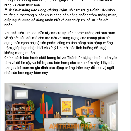
trong tình huống ánh sáng ngược, giúp cho hình ảnh được hiển thị rõ
ràng và chân thực hơn.
🤵
4
:
Chức năng Báo Động Chống Trộm:
Bộ camera
gia đình
Hikvision
thường được trang bị các chức năng báo động chống trộm thông minh,
giúp người dùng dễ dàng nhận biết và can thiệp khi có sự kiện đột
nhập.
Với chất liệu kim loại bền bỉ, camera up trần dome không chỉ bảo đảm
về
độ bền lâu dài mà còn tạo nên vẻ sang trọng cho không gian sử
dụng. Bên cạnh đó, bộ sản phẩm cũng có tính năng báo động chống
trộm, giúp bạn nhận biết và xử lý kịp thời các tình huống đột ngột
không mong muốn.
Chính sách bảo hành chất lượng tại An Thành Phát, bạn hoàn toàn yên
tâm về độ tin cậy và hỗ trợ sau bán hàng cho sản phẩm này. Hãy đầu
tư ngay bộ camera
gia
đình
báo động chống trộm này để bảo vệ ngôi
nhà của bạn ngay hôm nay.