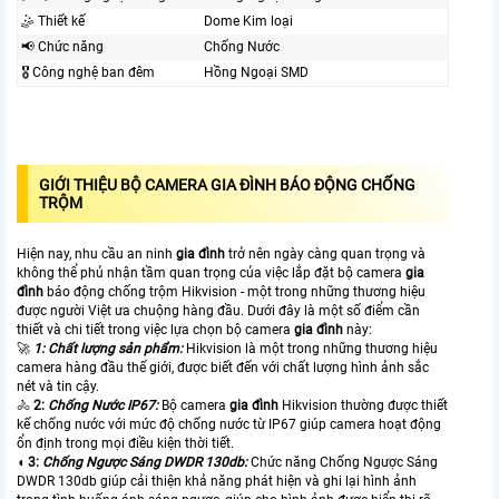
🤹 Thiết kế
Dome Kim loại
📢 Chức năng
Chống Nước
🎖️ Công nghệ ban đêm
Hồng Ngoại SMD
GIỚI THIỆU BỘ
CAMERA GIA ĐÌNH BÁO ĐỘNG CHỐNG
TRỘM
Hiện nay, nhu cầu an ninh
gia
đình
trở nên ngày càng quan trọng và
không thể phủ nhận tầm quan trọng của việc lắp đặt bộ camera
gia
đình
báo động chống trộm Hikvision - một trong những thương hiệu
được người Việt ưa chuộng hàng đầu. Dưới đây là một số điểm cần
thiết và chi tiết trong việc lựa chọn bộ camera
gia đình
này:
🚀
1:
Chất lượng sản phẩm:
Hikvision là một trong những thương hiệu
camera hàng đầu thế giới, được biết đến với chất lượng hình ảnh sắc
nét và tin cậy.
🚴
2:
Chống Nước IP67:
Bộ camera
gia đình
Hikvision thường được thiết
kế chống nước với mức độ chống nước từ IP67 giúp camera hoạt động
ổn định trong mọi điều kiện thời tiết.
◖
3:
Chống Ngược Sáng DWDR 130db:
Chức năng Chống Ngược Sáng
DWDR 130db giúp cải thiện khả năng phát hiện và ghi lại hình ảnh