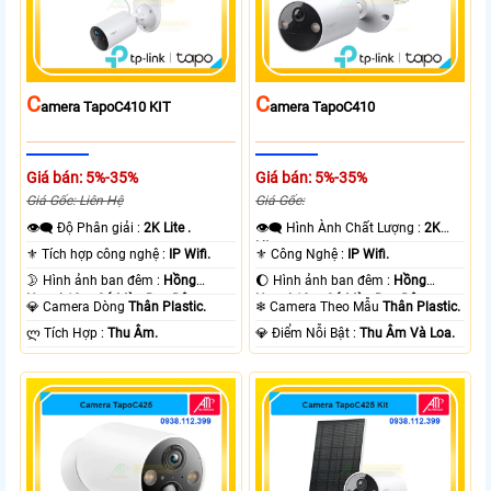
C
C
Amera TapoC410 KIT
Amera TapoC410
Giá bán: 5%-35%
Giá bán: 5%-35%
Giá Gốc: Liên Hệ
Giá Gốc:
👁️‍🗨 Độ Phân giải :
2K Lite .
👁️‍🗨 Hình Ành Chất Lượng :
2K
Lite .
⚜️ Tích hợp công nghệ :
IP Wifi.
⚜️ Công Nghệ :
IP Wifi.
🌛 Hình ảnh ban đêm :
Hồng
🌔 Hình ảnh ban đêm :
Hồng
Ngoại 10m Có Màu Ban Ðêm.
Ngoại 10m Có Màu Ban Ðêm.
💎 Camera Dòng
Thân Plastic.
❄ Camera Theo Mẫu
Thân Plastic.
️ლ Tích Hợp :
Thu Âm.
️💎 Điểm Nỗi Bật :
Thu Âm Và Loa.