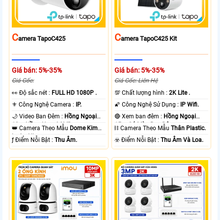
C
C
Amera TapoC425
Amera TapoC425 Kit
Giá bán: 5%-35%
Giá bán: 5%-35%
Giá Gốc:
Giá Gốc: Liên Hệ
️👀 Độ sắc nét :
FULL HD 1080P .
💯 Chất lượng hình :
2K Lite .
⚜️ Công Nghệ Camera :
IP.
🌠 Công Nghệ Sử Dụng :
IP Wifi.
🌙 Video Ban Đêm :
Hồng Ngoại
🔴 Xem ban đêm :
Hồng Ngoại
10m Hồng Ngoại SMD.
15m Có Màu Ban Ðêm.
👑 Camera Theo Mẫu
Dome Kim
⛓ Camera Theo Mẫu
Thân Plastic.
loại + Nhựa.
️ƒ Điểm Nỗi Bật :
Thu Âm.
️☣️ Điểm Nỗi Bật :
Thu Âm Và Loa.