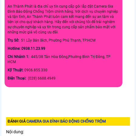
An Thành Phát là địa chỉ uy tín cung cấp gói lắp đặt Camera Gia
Đình Báo Động Chống Trộm chính hãng. Với dịch vụ chuyên nghiệp
và tận tình, An Thành Phát luôn cam kết mang đến sự an tâm và
tiện lợi cho quý khách hàng. Hãy đến với chúng tôi để trải nghiệm
sự chuyên nghiệp và uy tín trong cung cấp sản phẩm bảo mật với
những mức giá vô cùng ưu đãi.
Trụ Sở:
51 Lũy Bán Bích, Phường Phú Thạnh, TP.HCM
Hotline: 0938.11.23.99
Chi Nhánh 1:
445/38 Tân Hòa Đông,Phường Bình Trị Đông, TP
HCM
Kỹ Thuật:
0906.855.330
Điện Thoại:
(028) 6688.4949
ĐÁNH GIÁ
CAMERA GIA ĐÌNH BÁO ĐỘNG CHỐNG TRỘM
Nội dung: