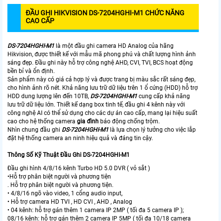
ĐẦU GHI HIKVISION
DS-7204HGHI-M1
CHỨC NĂNG
CAO CẤP
DS-7204HGHI-M1
là một đầu ghi camera HD Analog của hãng
Hikvision, được thiết kế với mẫu mã phong phú và chất lượng hình ảnh
sáng đẹp. Đầu ghi này hỗ trợ công nghệ AHD, CVI, TVI, BCS hoạt động
bền bỉ và ổn định.
Sản phẩm này có giá cả hợp lý và được trang bị màu sắc rất sáng đẹp,
cho hình ảnh rõ nét. Khả năng lưu trữ dữ liệu trên 1 ổ cứng (HDD) hỗ trợ
HDD dung lượng lên đến 10TB,
DS-7204HGHI-M1
cung cấp khả năng
lưu trữ dữ liệu lớn. Thiết kế dạng box tinh tế, đầu ghi 4 kênh này với
công nghệ AI có thể sử dụng cho các dự án cao cấp, mang lại hiệu suất
cao cho hệ thống camera
gia đình
báo động chống trộm.
Nhìn chung đầu ghi
DS-7204HGHI-M1
là lựa chọn lý tưởng cho việc lắp
đặt hệ thống camera an ninh hiệu quả và đáng tin cậy.
Thông Số Kỹ Thuật Đầu Ghi DS-7204HGHI-M1
Đầu ghi hình 4/8/16 kênh Turbo HD 5.0 DVR ( vỏ sắt )
•Hỗ trợ phân biệt người và phương tiện
. Hỗ trợ phân biệt người và phương tiện.
• 4/8/16 ngõ vào video, 1 cổng audio input,
• Hỗ trợ camera HD TVI , HD CVI , AHD , Analog
• 04 kênh: hỗ trợ gán thêm 1 camera IP 2MP ( tối đa 5 camera IP );
08/16 kênh: hỗ trợ gán thêm 2 camera IP 5MP ( tối đa 10/18 camera