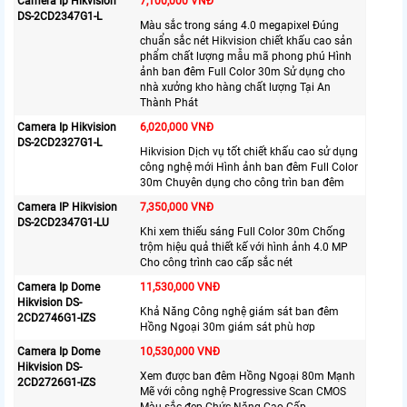
Camera Ip Hikvision
7,100,000 VNĐ
DS-2CD2347G1-L
Màu sắc trong sáng 4.0 megapixel Đúng
chuẩn sắc nét Hikvision chiết khấu cao sản
phẩm chất lượng mẫu mã phong phú Hình
ảnh ban đêm Full Color 30m Sử dụng cho
nhà xưởng kho hàng chất lượng Tại An
Thành Phát
Camera Ip Hikvision
6,020,000 VNĐ
DS-2CD2327G1-L
Hikvision Dịch vụ tốt chiết khấu cao sử dụng
công nghệ mới Hình ảnh ban đêm Full Color
30m Chuyên dụng cho công trìn ban đêm
Camera IP Hikvision
7,350,000 VNĐ
DS-2CD2347G1-LU
Khi xem thiếu sáng Full Color 30m Chống
trộm hiệu quả thiết kế với hình ảnh 4.0 MP
Cho công trình cao cấp sắc nét
Camera Ip Dome
11,530,000 VNĐ
Hikvision DS-
Khả Năng Công nghệ giám sát ban đêm
2CD2746G1-IZS
Hồng Ngoại 30m giám sát phù hơp
Camera Ip Dome
10,530,000 VNĐ
Hikvision DS-
Xem được ban đêm Hồng Ngoại 80m Mạnh
2CD2726G1-IZS
Mẽ với công nghệ Progressive Scan CMOS
Màu sắc đẹp Chức Năng Cao Cấp