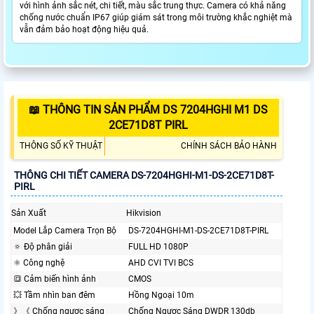
với hình ảnh sắc nét, chi tiết, màu sắc trung thực. Camera có khả năng
chống nước chuẩn IP67 giúp giám sát trong môi trường khắc nghiệt mà
vẫn đảm bảo hoạt động hiệu quả.
📖 THÔNG TIN SẢN PHẨM DS 7204HGHI M1 DS
2CE71D8T PIRL
THÔNG SỐ KỸ THUẬT
CHÍNH SÁCH BẢO HÀNH
THÔNG CHI TIẾT CAMERA DS-7204HGHI-M1-DS-2CE71D8T-
PIRL
Sản Xuất
Hikvision
Model Lắp Camera Trọn Bộ
DS-7204HGHI-M1-DS-2CE71D8T-PIRL
🔅 Độ phân giải
FULL HD 1080P
⚛️ Công nghệ
AHD CVI TVI BCS
🔳 Cảm biến hình ảnh
CMOS
💥 Tầm nhìn ban đêm
Hồng Ngoại 10m
》《 Chống ngược sáng
Chống Ngược Sáng DWDR 130db