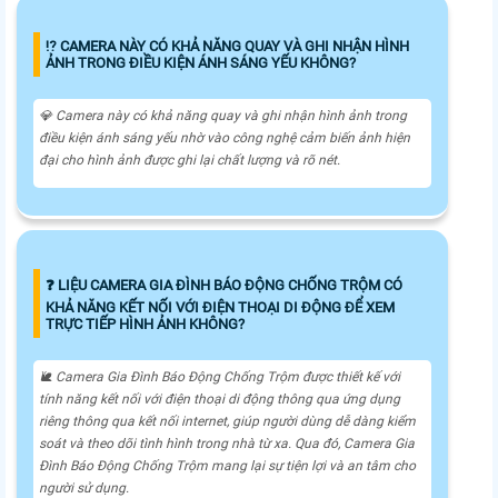
⁉️ CAMERA NÀY CÓ KHẢ NĂNG QUAY VÀ GHI NHẬN HÌNH
ẢNH TRONG ĐIỀU KIỆN ÁNH SÁNG YẾU KHÔNG?
💎 Camera này có khả năng quay và ghi nhận hình ảnh trong
điều kiện ánh sáng yếu nhờ vào công nghệ cảm biến ảnh hiện
đại cho hình ảnh được ghi lại chất lượng và rõ nét.
️❓ LIỆU CAMERA GIA ĐÌNH BÁO ĐỘNG CHỐNG TRỘM CÓ
KHẢ NĂNG KẾT NỐI VỚI ĐIỆN THOẠI DI ĐỘNG ĐỂ XEM
TRỰC TIẾP HÌNH ẢNH KHÔNG?
🐌 Camera Gia Đình Báo Động Chống Trộm được thiết kế với
tính năng kết nối với điện thoại di động thông qua ứng dụng
riêng thông qua kết nối internet, giúp người dùng dễ dàng kiểm
soát và theo dõi tình hình trong nhà từ xa. Qua đó, Camera Gia
Đình Báo Động Chống Trộm mang lại sự tiện lợi và an tâm cho
người sử dụng.