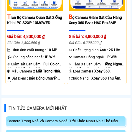
T
B
Rọn Bộ Camera Quan Sát 2 Ống
Ộ Camera Giám Sát Cửa Hàng
Kính IPC-S2XP-10M0WED
Xoay 360 Ezviz H6C Pro 3MP
Giá bán: 4,800,000 ₫
Giá bán: 4,800,000 ₫
Giá Gốc: 6,800,000 ₫
Giá Gốc: 6,200,000 ₫
🦉 Hình ảnh chất lượng :
10 MP.
️👀 Chất lượng hình Ảnh :
2K Lite .
🕉️ Sử dụng công nghệ :
IP Wifi.
⚒ Camera Công nghệ :
IP Wifi.
❈ Giám sát Ban Đêm :
Full Color
🔅 Tầm Xa Ban Đêm :
Hồng Ngoại
20m Có Màu Ban Ðêm.
10m Hồng Ngoại Smart IR.
🐜 Mẫu Camera
2 Mắt Trong Nhà.
💦 Loại Camera
Xoay 360.
️🔔 Đặt Điểm :
Báo Động Chuyển
️ƒ Chức Năng :
Xoay 360 Thu Âm.
Động.
TIN TỨC CAMERA MỚI NHẤT
Camera Trong Nhà Và Camera Ngoài Trời Khác Nhau Như Thế Nào