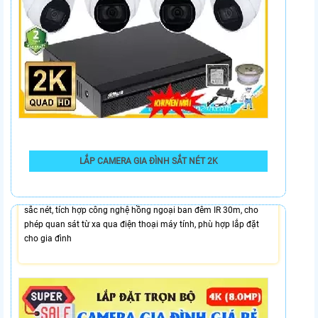
7,300,000 VNĐ
LẮP CAMERA GIA ĐÌNH SẮT NÉT 2K
Bộ 4 Camera Quan Sát Gia Đình DH-HAC-HDW1800TLP chính
hãng Dahua chất lượng hình ảnh 4K bảo vệ an ninh hiệu quả
sắc nét, tích hợp công nghệ hồng ngoại ban đêm IR 30m, cho
phép quan sát từ xa qua điện thoại máy tính, phù hợp lắp đặt
cho gia đình