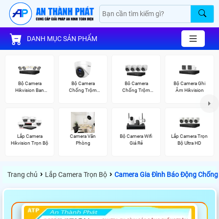
DANH MỤC SẢN PHẨM
Bộ Camera
Bộ Camera
Bô Camera
Bộ Camera Ghi
Hikvision Ban
Chống Trộm
Chống Trộm
Âm Hikvision
Đêm Có Màu
Hikvision
Hikvision
Lắp Camera
Camera Văn
Bộ Camera Wifi
Lắp Camera Trọn
Hikvision Trọn Bộ
Phòng
Giá Rẻ
Bộ Ultra HD
›
›
Trang chủ
Lắp Camera Trọn Bộ
Camera Gia Đình Báo Động Chống