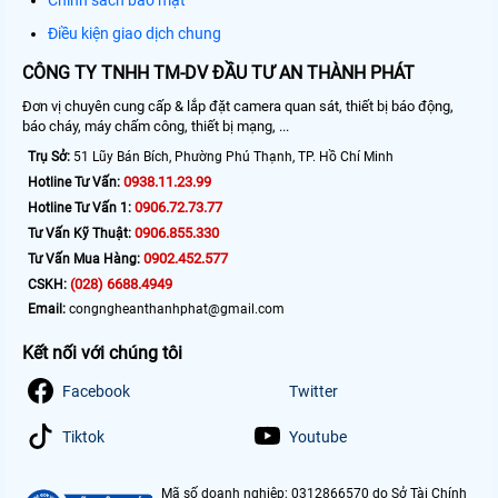
Điều kiện giao dịch chung
CÔNG TY TNHH TM-DV ĐẦU TƯ AN THÀNH PHÁT
Đơn vị chuyên cung cấp & lắp đặt camera quan sát, thiết bị báo động,
báo cháy, máy chấm công, thiết bị mạng, ...
Trụ Sở:
51 Lũy Bán Bích, Phường Phú Thạnh, TP. Hồ Chí Minh
0938.11.23.99
Hotline Tư Vấn:
0906.72.73.77
Hotline Tư Vấn 1:
0906.855.330
Tư Vấn Kỹ Thuật:
0902.452.577
Tư Vấn Mua Hàng:
(028) 6688.4949
CSKH:
Email:
congngheanthanhphat@gmail.com
Kết nối với chúng tôi
Facebook
Twitter
Tiktok
Youtube
Mã số doanh nghiệp: 0312866570 do Sở Tài Chính