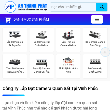
DANH MỤC SẢN PHẨM
Lắp Camera Giá
Bộ Camera Full
Lắp Trọn Bộ
Bộ Camera Dahua
Rẻ Trọn Gói
Color Dahua
Camera Dahua
Báo Động
Trọn Bộ Camera
Trọn Bộ Camera
Thiết Bị Bảo Vệ An
Bộ Camera Ip
Dahua Chống
Dahua Ghi Âm
Ninh
Chất Lượng
Trộm
Công Ty Lắp Đặt Camera Quan Sát Tại Vĩnh Phúc
Lựa chọn và tìm kiếm công ty lắp đặt camera quan sát
tại Vĩnh Phúc như thế nào để quý khách được hài lòng