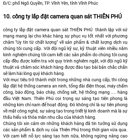
Đ/C: phố Ngô Quyền, TP. Vĩnh Yên, tỉnh Vĩnh Phúc
10. công ty lắp đặt camera quan sát THIÊN PHÚ
công ty lắp đặt camera quan sát THIÊN PHÚ thành lập với sứ
mạng mang lại cho khác hàng sự phục vụ tốt nhất với phương
châm "Uy tín từ chất lượng" về sản phẩm & chất lượng dịch vụ
chúng tôi cung cấp. Với đội ngũ kỹ sư, kỹ thuật viên nhiều năm
kinh nghiệm chúng tôi cam kết các sản phẩm do chúng tôi cung
cấp đều được kiểm tra với quy trình nghiêm ngặt, với đội ngũ kỹ
thuật và chăm sóc khách hàng được đào tạo bài bản chắc chắn
sẽ làm hài lòng quý khách hàng.
Với mục tiêu trở thành một trong những nhà cung cấp, thi công
lắp đặt hệ thống camera an ninh, tổng đài điện thoại, máy chấm
công, báo động, báo cháy, chống sét, hệ thống mạng .... hàng
đầu Việt Nam. Thiên Phú coi trọng sự sáng tạo tiên phong là
những kim chỉ nam để hoạt động. Đó không chỉ là sự tiên phong
về mặt công nghệ, sự sáng tạo trong triết lý kinh doanh mà là sự
thấu hiểu và thỏa mãn nhu cầu của khách hàng.
Chúng tôi xin cảm ơn những khách hàng đã tin tưởng sử dụng
các sản phẩm & dịch vụ của Thiên Phú trong thời gian vừa qua.
Với cam kết nỗ lực sáng tạo hơn nữa, không ngừng nâng cao