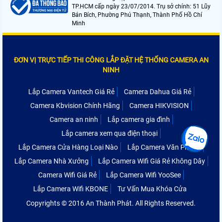
TP.HCM cấp ngày 23/07/2014. Trụ sở chính: 51 Lũy
Bán Bích, Phường Phú Thạnh, Thành Phố Hồ Chí
Minh
ĐƠN VỊ TRỰC TIẾP THI CÔNG LẮP ĐẶT HỆ THỐNG CAMERA AN
NINH
Lắp Camera Vantech Giá Rẻ
Camera Dahua Giá Rẻ
Camera Kbvision Chính Hãng
Camera HIKVISION
Camera an ninh
Lắp camera gia đình
Lắp camera xem qua điện thoại
Lắp Camera Cửa Hàng Loại Nào
Lắp Camera Văn Phòng
Lắp Camera Nhà Xưởng
Lắp Camera Wifi Giá Rẻ Không Dây
Camera Wifi Giá Rẻ
Lắp Camera Wifi YooSee
Lắp Camera Wifi KBONE
Tư Vấn Mua Khóa Cửa
Copyrights © 2016 An Thành Phát. All Rights Reserved.