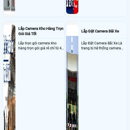
Lắp Camera Kho Hàng Trọn
Lắp Đặt Camera Bãi Xe
Gói Giá Tốt
Lắp trọn gói camera kho
Lắp Đặt Camera Bãi Xe Là
hàng trọn gói giá rẻ chỉ từ 4
trang bị hệ thống camera
triệu đồng sở hữu ngày trọn
nhận diện biển số tại khu
bộ gồm 4 camera, 1 đầu ghi
vực cổng của các bãi giữ xe
hình, ổ cứng, switch mang
kết hợp với phần mềm quản
đến giải pháp giám sát kho
lý để ghi nhận lượt xe ra vào
hàng 24/7 ổn định với độ
chụp hình thông tin xe và
sắc nét cao
biển số lưu trực tiếp về máy
tinh trạm để nhân viên tiện
đối soát, tính tiền xe xe ra
khỏi bãi