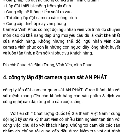
+ Giải pháp lắp đặt hệ thống camera an ninh gia đình
+ Lắp đặt thiết bị chống trộm gia đình
+ Cung cấp hệ thống kiểm soát ra vào
+ Thi công lắp đặt camera các công trình
+ Cung cấp thiết bị máy văn phòng
Camera Vĩnh Phúc có một đội ngũ nhân viên với trình độ chuyên
môn cao đủ khả năng đáp ứng mọi yêu cầu dù là khắt khe nhất
của Khách hàng. Không những thế, đội ngũ nhân viên của
camera vĩnh phúc còn là những con người đầy lòng nhiệt huyết
và luôn tận tình, niềm nở khi phục vụ Khách hàng.
Địa chỉ: Chùa Hà, Định Trung, Vĩnh Yên, Vĩnh Phúc
4. công ty lắp đặt camera quan sát AN PHÁT
công ty lắp đặt camera quan sát AN PHÁT được thành lập với
sứ mệnh mang đến cho khách hàng các sản phẩm & dịch vụ
công nghệ cao đáp ứng như cầu cuộc sống.
Với tiêu chí “ Chất lượng Quốc tế, Giá thành Việt Nam “ cùng
đội ngũ kỹ sư và kỹ thuật viên có nhiều kinh nghiệm tận tình với
công việc, chu đáo với khách hàng, Chúng tôi cam kết các sản
phẩm do chúng tôi cung cấp đều được kiểm tra với qui trình