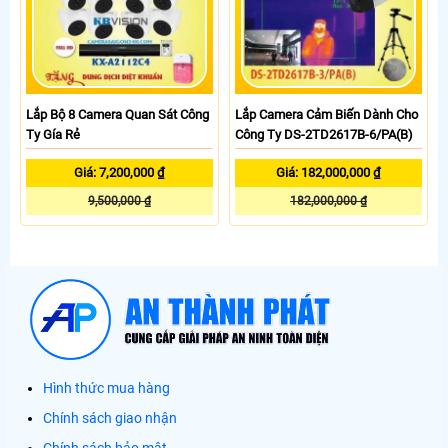
Lắp Bộ 8 Camera Quan Sát Công
Lắp Camera Cảm Biến Dành Cho
Ty Gía Rẻ
Công Ty DS-2TD2617B-6/PA(B)
Giá: 7,200,000 ₫
Giá: 182,000,000 ₫
9,500,000 ₫
182,000,000 ₫
Hình thức mua hàng
Chính sách giao nhận
Chính sách bảo mật