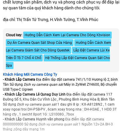
chất lượng sản phẩm, dịch vụ và phong cách phục vụ để đáp lại
sự quan tâm của quý khách hàng dành cho chúng tôi.
địa chỉ: Thị Trấn Tứ Trưng, H.Vĩnh Tường, T.Vĩnh Phúc
Cloud key:
Hướng Dẫn Cách Xem Lại Camera Cho Dòng Kbvision
Dự Án Camera Quan Sát Shop Cửa Hàng
Hướng Dẫn Cách Xem
Lại Camera Giám Sát Cho Dòng Questek
Lắp Đặt Camera Lùi Xe
Trên Ô Tô 7 Chổ 4 Chổ
Hệ Thống Lắp Đặt Camera Quan Sát Cho
Spa
Khách Hàng Mới Camera Công Ty
- Khách Lắp Camera
Địa điểm lăp đặt camera 741/1/10 Hương lộ 2, bình
Tân Sử dụng
Dịch vụ camera quan sát
Máy in ZyWell ZY4600, Bộ chuyển
USB Type-C Ugreen
- Khách Lắp Camera Lê Qunag Duy Linh
Địa điểm lăp đặt camera 117
Đường Số 5, Khu Dân Cư Vĩnh Lộc , Phường Bình Hưng Hòa B, Bình Tân
Sử dụng
Dịch vụ camera quan sát
1 dau ghi 8 ip : KX-A8128N2 , 1 cam
xoay ngoai troi DH-P5B-PV , 6cam xoay trong nha : DH-H3AE , 1 HDD 3T
hàng cty , 1 swicht 8port 1G : LS1008G , 7box
- Khách Lắp Camera Huynh văn phong
Địa điểm lăp đặt camera
0000000000 Sử dụng
Dịch vụ camera quan sát
1 Nguồn 12v-2A BH-3
tháng ,cộng dây mạng 1m