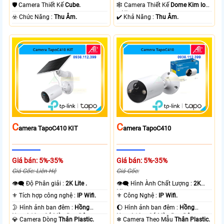
Ngoại 10m Hồng Ngoại SMD.
10m Hồng Ngoại SMD.
🛡 Camera Thiết Kế
Cube.
🕸️ Camera Thiết Kế
Dome Kim loại
+ Nhựa.
️☣️ Chức Năng :
Thu Âm.
️✔️ Khả Năng :
Thu Âm.
C
C
Amera TapoC410 KIT
Amera TapoC410
Giá bán: 5%-35%
Giá bán: 5%-35%
Giá Gốc: Liên Hệ
Giá Gốc:
👁️‍🗨 Độ Phân giải :
2K Lite .
👁️‍🗨 Hình Ành Chất Lượng :
2K
Lite .
⚜️ Tích hợp công nghệ :
IP Wifi.
⚜️ Công Nghệ :
IP Wifi.
🌛 Hình ảnh ban đêm :
Hồng
🌔 Hình ảnh ban đêm :
Hồng
Ngoại 10m Có Màu Ban Ðêm.
Ngoại 10m Có Màu Ban Ðêm.
💎 Camera Dòng
Thân Plastic.
❄ Camera Theo Mẫu
Thân Plastic.