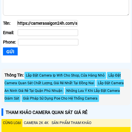
Tên:
Email:
Phone:
Thông Tin:
Lắp Đặt Camera Ip Wifi Cho Shop, Cửa Hàng Nhỏ
Lắp Đặt
Camera Quan Sát Chất Lượng, Giá Rẻ Nhất Tại Đồng Nai
Lắp Đặt Camera
An Ninh Giá Rẻ Tại Quận Phú Nhuận
Những Lưu Ý Khi Lắp Đặt Camera
Giám Sát
Giải Pháp Sử Dụng Poe Cho Hệ Thống Camera
THAM KHẢO CAMERA QUAN SÁT GIÁ RẺ
CÙNG LOẠI
CAMERA 2K 4K
SẢN PHẨM THAM KHẢO