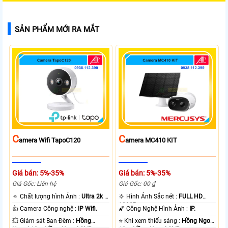
SẢN PHẨM MỚI RA MẮT
C
C
Amera Wifi TapoC120
Amera MC410 KIT
Giá bán: 5%-35%
Giá bán: 5%-35%
Giá Gốc: Liên hệ
Giá Gốc: 00 ₫
🔅 Chất lượng hình Ảnh :
Ultra 2k +
🔆 Hình Ảnh Sắc nét :
FULL HD
.
1080P .
👍 Camera Công nghệ :
IP Wifi.
🌠 Công Nghệ Hình Ảnh :
IP.
💥 Giám sát Ban Đêm :
Hồng
⭐ Khi xem thiếu sáng :
Hồng Ngoại