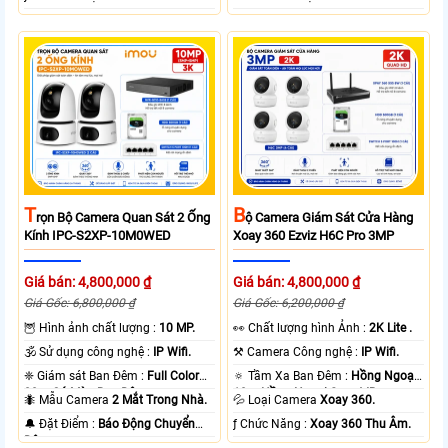
T
B
Rọn Bộ Camera Quan Sát 2 Ống
Ộ Camera Giám Sát Cửa Hàng
Kính IPC-S2XP-10M0WED
Xoay 360 Ezviz H6C Pro 3MP
Giá bán: 4,800,000 ₫
Giá bán: 4,800,000 ₫
Giá Gốc: 6,800,000 ₫
Giá Gốc: 6,200,000 ₫
🦉 Hình ảnh chất lượng :
10 MP.
️👀 Chất lượng hình Ảnh :
2K Lite .
🕉️ Sử dụng công nghệ :
IP Wifi.
⚒ Camera Công nghệ :
IP Wifi.
❈ Giám sát Ban Đêm :
Full Color
🔅 Tầm Xa Ban Đêm :
Hồng Ngoại
20m Có Màu Ban Ðêm.
10m Hồng Ngoại Smart IR.
🐜 Mẫu Camera
2 Mắt Trong Nhà.
💦 Loại Camera
Xoay 360.
️🔔 Đặt Điểm :
Báo Động Chuyển
️ƒ Chức Năng :
Xoay 360 Thu Âm.
Động.