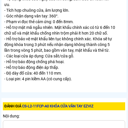
ưu.
- Tích hợp chuông cửa, âm lượng lớn.
- Góc nhận dạng vân tay: 360°.
- Phạm vi đọc thẻ cảm ứng: 0 đến 8mm.
- Hỗ trợ mật mã ngẫu nhiên. Mật khẩu chính xác có từ 6 đến 10
chữ số và mật khẩu chống nhìn trộm phải ít hơn 20 chữ số.
- Hỗ trợ bảo vệ mật khẩu liên tục không chính xác. Khóa sẽ tự
động khóa trong 3 phút nếu nhận dạng không thành công 5
lần trong vòng 5 phút, bao gồm vân tay, mật khẩu và thẻ từ.
- Các loại cửa áp dụng: Cửa sắt/cửa gỗ.
- Hỗ trợ báo động chống phá hoại.
- Hỗ trợ báo động điện áp thấp.
- Độ dày đố cửa: 40 đến 110 mm.
- Loại pin: 4 pin kiềm AA (có cung cấp).
ĐÁNH GIÁ
CS-L2-11FCP-A0 KHÓA CỬA VÂN TAY EZVIZ
Nội dung: