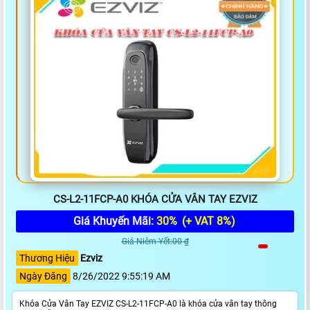
CS-L2-11FCP-A0 KHÓA CỬA VÂN TAY EZVIZ
Giá Khuyến Mãi:
30%
(+ VAT 8%)
Giá Niêm Yết:00 ₫
Thương Hiệu
Ezviz
Ngày Đăng
8/26/2022 9:55:19 AM
Khóa Cửa Vân Tay EZVIZ CS-L2-11FCP-A0 là khóa cửa vân tay thông