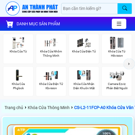
DANH MỤC SẢN PHẨM
Khóa Cửa Từ
Khóa Cửa Nhôm
Khóa Cửa Điện Tử
Khóa Cửa Từ
Thông Minh
Hikvision
Khóa Cửa
Khóa Cửa Điện Tử
Khóa Cửa Nhận
Camera Ezviz
Phglock
Kbvision
Diện Khuôn Mặt
Phân Biệt Người
›
›
Trang chủ
Khóa Cửa Thông Minh
CS-L2-11FCP-A0 Khóa Cửa Vân 