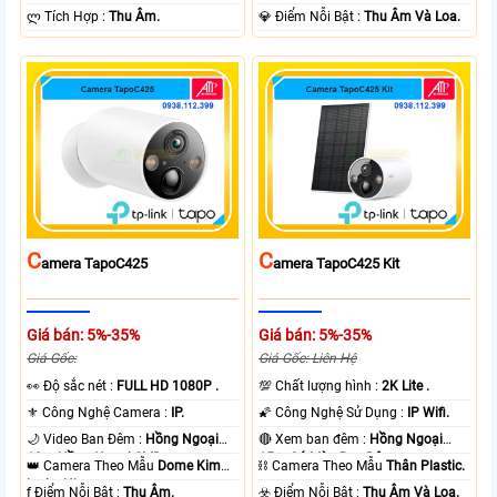
️ლ Tích Hợp :
Thu Âm.
️💎 Điểm Nỗi Bật :
Thu Âm Và Loa.
C
C
Amera TapoC425
Amera TapoC425 Kit
Giá bán: 5%-35%
Giá bán: 5%-35%
Giá Gốc:
Giá Gốc: Liên Hệ
️👀 Độ sắc nét :
FULL HD 1080P .
💯 Chất lượng hình :
2K Lite .
⚜️ Công Nghệ Camera :
IP.
🌠 Công Nghệ Sử Dụng :
IP Wifi.
🌙 Video Ban Đêm :
Hồng Ngoại
🔴 Xem ban đêm :
Hồng Ngoại
10m Hồng Ngoại SMD.
15m Có Màu Ban Ðêm.
👑 Camera Theo Mẫu
Dome Kim
⛓ Camera Theo Mẫu
Thân Plastic.
loại + Nhựa.
️ƒ Điểm Nỗi Bật :
Thu Âm.
️☣️ Điểm Nỗi Bật :
Thu Âm Và Loa.