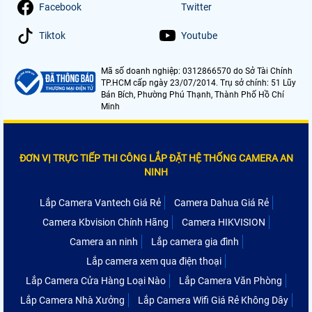
Facebook
Twitter
Tiktok
Youtube
Mã số doanh nghiệp: 0312866570 do Sở Tài Chính
TP.HCM cấp ngày 23/07/2014. Trụ sở chính: 51 Lũy
Bán Bích, Phường Phú Thạnh, Thành Phố Hồ Chí
Minh
ĐƠN VỊ TRỰC TIẾP THI CÔNG LẮP ĐẶT HỆ THỐNG CAMERA AN
NINH
Lắp Camera Vantech Giá Rẻ
Camera Dahua Giá Rẻ
Camera Kbvision Chính Hãng
Camera HIKVISION
Camera an ninh
Lắp camera gia đình
Lắp camera xem qua điện thoại
Lắp Camera Cửa Hàng Loại Nào
Lắp Camera Văn Phòng
Lắp Camera Nhà Xưởng
Lắp Camera Wifi Giá Rẻ Không Dây