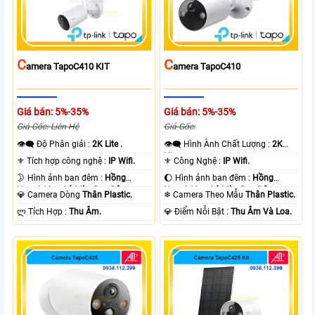
C
C
Amera TapoC410 KIT
Amera TapoC410
Giá bán: 5%-35%
Giá bán: 5%-35%
Giá Gốc: Liên Hệ
Giá Gốc:
👁️‍🗨 Độ Phân giải :
2K Lite .
👁️‍🗨 Hình Ành Chất Lượng :
2K
Lite .
⚜️ Tích hợp công nghệ :
IP Wifi.
⚜️ Công Nghệ :
IP Wifi.
🌛 Hình ảnh ban đêm :
Hồng
🌔 Hình ảnh ban đêm :
Hồng
Ngoại 10m Có Màu Ban Ðêm.
Ngoại 10m Có Màu Ban Ðêm.
💎 Camera Dòng
Thân Plastic.
❄ Camera Theo Mẫu
Thân Plastic.
️ლ Tích Hợp :
Thu Âm.
️💎 Điểm Nỗi Bật :
Thu Âm Và Loa.