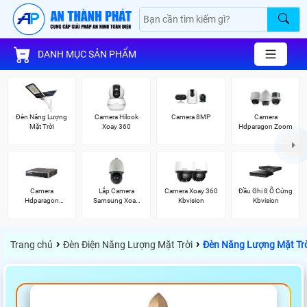
DANH MỤC SẢN PHẨM
Đèn Năng Lượng
Camera Hilook
Camera 8MP
Camera
Mặt Trời
Xoay 360
Hdparagon Zoom
Camera
Lắp Camera
Camera Xoay 360
Đầu Ghi 8 Ổ Cứng
Hdparagon
Samsung Xoay
Kbvision
Kbvision
Starlight
360
›
›
Trang chủ
Đèn Điện Năng Lượng Mặt Trời
Đèn Năng Lượng Mặt Trờ