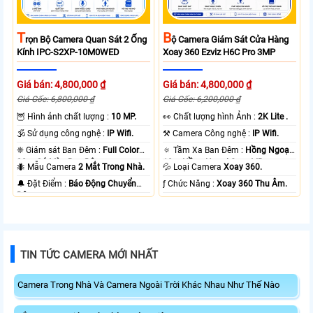
T
B
Rọn Bộ Camera Quan Sát 2 Ống
Ộ Camera Giám Sát Cửa Hàng
Kính IPC-S2XP-10M0WED
Xoay 360 Ezviz H6C Pro 3MP
Giá bán: 4,800,000 ₫
Giá bán: 4,800,000 ₫
Giá Gốc: 6,800,000 ₫
Giá Gốc: 6,200,000 ₫
🦉 Hình ảnh chất lượng :
10 MP.
️👀 Chất lượng hình Ảnh :
2K Lite .
🕉️ Sử dụng công nghệ :
IP Wifi.
⚒ Camera Công nghệ :
IP Wifi.
❈ Giám sát Ban Đêm :
Full Color
🔅 Tầm Xa Ban Đêm :
Hồng Ngoại
20m Có Màu Ban Ðêm.
10m Hồng Ngoại Smart IR.
🐜 Mẫu Camera
2 Mắt Trong Nhà.
💦 Loại Camera
Xoay 360.
️🔔 Đặt Điểm :
Báo Động Chuyển
️ƒ Chức Năng :
Xoay 360 Thu Âm.
Động.
TIN TỨC CAMERA MỚI NHẤT
Camera Trong Nhà Và Camera Ngoài Trời Khác Nhau Như Thế Nào