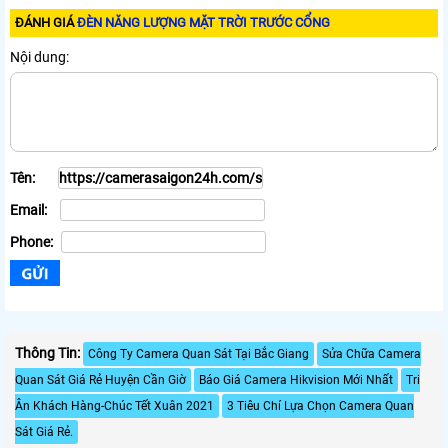
ĐÁNH GIÁ
ĐÈN NĂNG LƯỢNG MẶT TRỜI TRƯỚC CỔNG
Nội dung:
Tên:
Email:
Phone:
Thông Tin:
Công Ty Camera Quan Sát Tại Bắc Giang
Sửa Chữa Camera
Quan Sát Giá Rẻ Huyện Cần Giờ
Báo Giá Camera Hikvision Mới Nhất
Tri
Ân Khách Hàng-Chúc Tết Xuân 2021
3 Tiêu Chí Lựa Chọn Camera Quan
Sát Giá Rẻ.