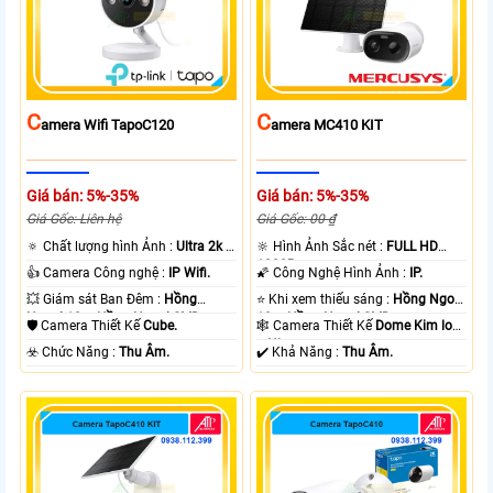
C
C
Amera Wifi TapoC120
Amera MC410 KIT
Giá bán: 5%-35%
Giá bán: 5%-35%
Giá Gốc: Liên hệ
Giá Gốc: 00 ₫
🔅 Chất lượng hình Ảnh :
Ultra 2k +
🔆 Hình Ảnh Sắc nét :
FULL HD
.
1080P .
👍 Camera Công nghệ :
IP Wifi.
🌠 Công Nghệ Hình Ảnh :
IP.
💥 Giám sát Ban Đêm :
Hồng
⭐ Khi xem thiếu sáng :
Hồng Ngoại
Ngoại 10m Hồng Ngoại SMD.
10m Hồng Ngoại SMD.
🛡 Camera Thiết Kế
Cube.
🕸️ Camera Thiết Kế
Dome Kim loại
+ Nhựa.
️☣️ Chức Năng :
Thu Âm.
️✔️ Khả Năng :
Thu Âm.