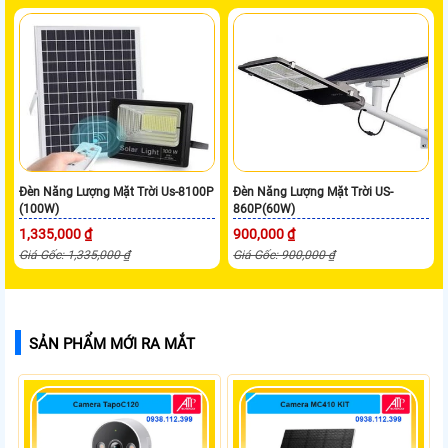
Đèn Năng Lượng Mặt Trời Us-8100P
Đèn Năng Lượng Mặt Trời US-
(100W)
860P(60W)
1,335,000 ₫
900,000 ₫
Giá Gốc: 1,335,000 ₫
Giá Gốc: 900,000 ₫
SẢN PHẨM MỚI RA MẮT