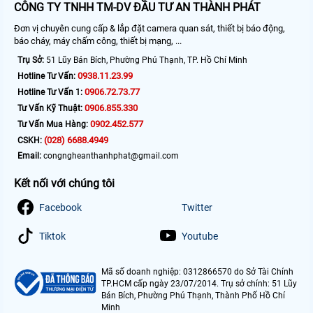
CÔNG TY TNHH TM-DV ĐẦU TƯ AN THÀNH PHÁT
Đơn vị chuyên cung cấp & lắp đặt camera quan sát, thiết bị báo động,
báo cháy, máy chấm công, thiết bị mạng, ...
Trụ Sở:
51 Lũy Bán Bích, Phường Phú Thạnh, TP. Hồ Chí Minh
0938.11.23.99
Hotline Tư Vấn:
0906.72.73.77
Hotline Tư Vấn 1:
0906.855.330
Tư Vấn Kỹ Thuật:
0902.452.577
Tư Vấn Mua Hàng:
(028) 6688.4949
CSKH:
Email:
congngheanthanhphat@gmail.com
Kết nối với chúng tôi
Facebook
Twitter
Tiktok
Youtube
Mã số doanh nghiệp: 0312866570 do Sở Tài Chính
TP.HCM cấp ngày 23/07/2014. Trụ sở chính: 51 Lũy
Bán Bích, Phường Phú Thạnh, Thành Phố Hồ Chí
Minh