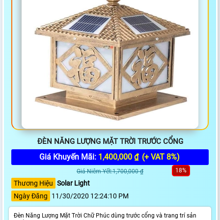
ĐÈN NĂNG LƯỢNG MẶT TRỜI TRƯỚC CỔNG
Giá Khuyến Mãi:
1,400,000 ₫
(+ VAT 8%)
18%
Giá Niêm Yết:1,700,000 ₫
Thương Hiệu
Solar Light
Ngày Đăng
11/30/2020 12:24:10 PM
Đèn Năng Lượng Mặt Trời Chữ Phúc dùng trước cổng và trang trí sản