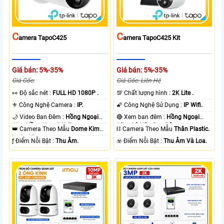
C
C
Amera TapoC425
Amera TapoC425 Kit
Giá bán: 5%-35%
Giá bán: 5%-35%
Giá Gốc:
Giá Gốc: Liên Hệ
️👀 Độ sắc nét :
FULL HD 1080P .
💯 Chất lượng hình :
2K Lite .
⚜️ Công Nghệ Camera :
IP.
🌠 Công Nghệ Sử Dụng :
IP Wifi.
🌙 Video Ban Đêm :
Hồng Ngoại
🔴 Xem ban đêm :
Hồng Ngoại
10m Hồng Ngoại SMD.
15m Có Màu Ban Ðêm.
👑 Camera Theo Mẫu
Dome Kim
⛓ Camera Theo Mẫu
Thân Plastic.
loại + Nhựa.
️ƒ Điểm Nỗi Bật :
Thu Âm.
️☣️ Điểm Nỗi Bật :
Thu Âm Và Loa.