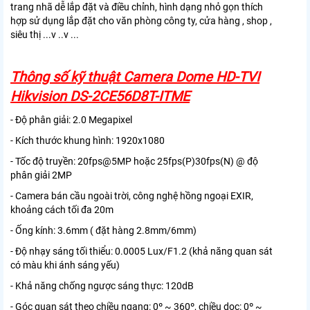
trang nhã dễ lắp đặt và điều chỉnh, hình dạng nhỏ gọn thích
hợp sử dụng lắp đặt cho văn phòng công ty, cửa hàng , shop ,
siêu thị ...v ..v ...
Thông số kỹ thuật Camera Dome HD-TVI
Hikvision DS-2CE56D8T-ITME
- Độ phân giải: 2.0 Megapixel
- Kích thước khung hình: 1920x1080
- Tốc độ truyền: 20fps@5MP hoặc 25fps(P)30fps(N) @ độ
phân giải 2MP
- Camera bán cầu ngoài trời, công nghệ hồng ngoại EXIR,
khoảng cách tối đa 20m
- Ống kính: 3.6mm ( đặt hàng 2.8mm/6mm)
- Độ nhạy sáng tối thiểu: 0.0005 Lux/F1.2 (khả năng quan sát
có màu khi ánh sáng yếu)
- Khả năng chống ngược sáng thực: 120dB
- Góc quan sát theo chiều ngang: 0º ~ 360º, chiều dọc: 0º ~