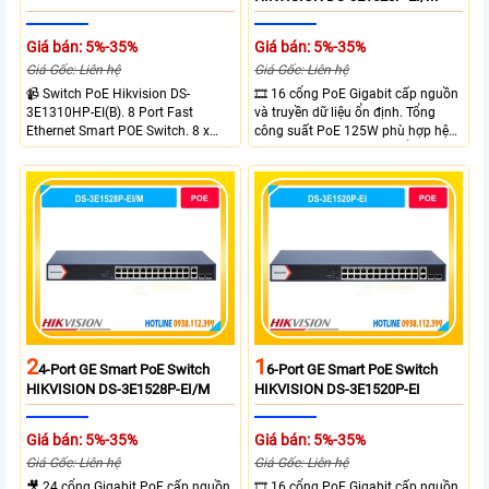
Giá bán: 5%-35%
Giá bán: 5%-35%
Giá Gốc: Liên hệ
Giá Gốc: Liên hệ
📹 Switch PoE Hikvision DS-
🎞 16 cổng PoE Gigabit cấp nguồn
3E1310HP-EI(B). 8 Port Fast
và truyền dữ liệu ổn định. Tổng
Ethernet Smart POE Switch. 8 x
công suất PoE 125W phù hợp hệ
10/100M PoE Ports, 2 x Gigabit
thống camera IP vừa. 2 cổng RJ45
Uplink Ports.
Gigabit và 2 cổng quang SFP mở
rộng linh hoạt. Hỗ trợ truyền PoE
xa tối đa lên đến 300 mét.
2
1
4-Port GE Smart PoE Switch
6-Port GE Smart PoE Switch
HIKVISION DS-3E1528P-EI/M
HIKVISION DS-3E1520P-EI
Giá bán: 5%-35%
Giá bán: 5%-35%
Giá Gốc: Liên hệ
Giá Gốc: Liên hệ
🎥 24 cổng Gigabit PoE cấp nguồn
🎞 16 cổng PoE Gigabit cấp nguồn