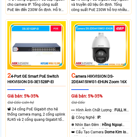
cho camera IP. Tổng công suất
và truyền dữ liệu ổn định. Tổng
PoE lên đến 230W ổn định. Hỗ trợ
công suất PoE 230W hỗ trợ nhiều
truyền PoE xa đến 300 mét. Băng
thiết bị cùng lúc. Tốc độ chuyển
thông chuyển mạch đạt 68 Gbps
mạch 68Gbps đảm bảo hiệu suất
mạnh mẽ.
cao ổn định. Hỗ trợ truyền PoE xa
lên đến 300m cho hệ thống
camera.
2
C
4-Port GE Smart PoE Switch
Amera HIKVISION DS-
HIKVISION DS-3E1528P-EI
2DE4415IWG1-EHUN Zoom 16X
Giá bán: 5%-35%
Giá bán: 5%-35%
Giá Gốc: Liên hệ
Giá Gốc:
📽 24 cổng PoE Gigabit cho hệ
️👀 Hình Ành Chất Lượng :
FULL HD
thống camera mạng, 2 cổng uplink
1080P .
🤖️ Công Nghệ :
IP.
RJ45 và 2 cổng quang Gigabit tốc
độ cao, Tổng công suất PoE 370W
❃ Nhìn Ban Đêm :
Hồng Ngoại
cấp nguồn nhiều thiết bị.
10m Hồng Ngoại SMD.
👑 Cấu Tạo Camera
Dome Kim loại