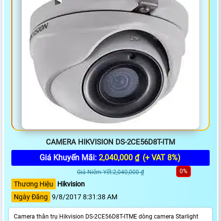
CAMERA HIKVISION DS-2CE56D8T-ITM
Giá Khuyến Mãi:
2,040,000 ₫
(+ VAT 8%)
0%
Giá Niêm Yết:2,040,000 ₫
Thương Hiệu
Hikvision
Ngày Đăng
9/8/2017 8:31:38 AM
Camera thân trụ Hikvision DS-2CE56D8T-ITME dòng camera Starlight