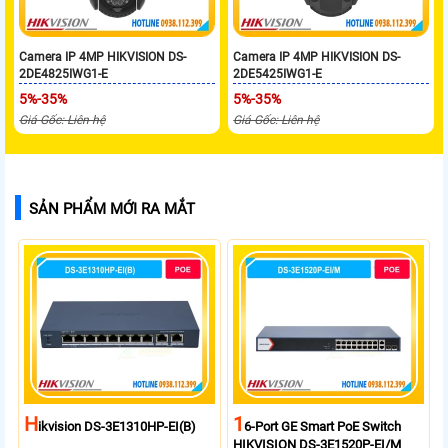
Camera IP 4MP HIKVISION DS-
Camera IP 4MP HIKVISION DS-
2DE4825IWG1-E
2DE5425IWG1-E
5%-35%
5%-35%
Giá Gốc: Liên hệ
Giá Gốc: Liên hệ
SẢN PHẨM MỚI RA MẮT
H
1
Ikvision DS-3E1310HP-EI(B)
6-Port GE Smart PoE Switch
HIKVISION DS-3E1520P-EI/M