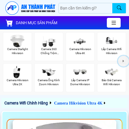
DANH MỤC SẢN PHẨM
Camera Starlight
Camera 360
Camera Hikvision
Lắp Camera Wifi
Hikvision
Chống Trộm
Ultra 4K
Hikvision
Hikvision
Camera Hikvision
Camera Ống Kính
Lắp Camera IP
Báo Giá Camera
Ultra 2K
Zoom Hikvision
Dome Hikvision
Wifi Hikvision
Camera Wifi Chính Hãng
Camera Hikvision Ultra 4K