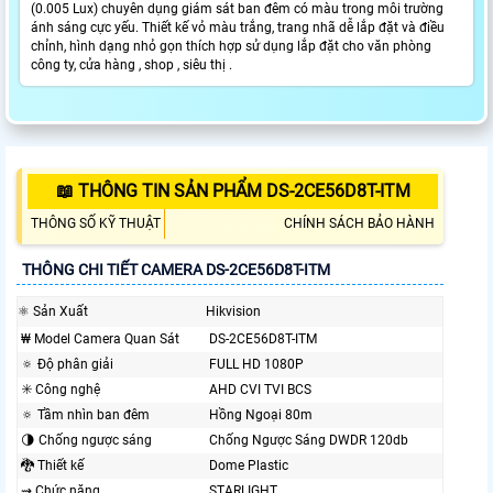
(0.005 Lux) chuyên dụng giám sát ban đêm có màu trong môi trường
ánh sáng cực yếu. Thiết kế vỏ màu trắng, trang nhã dễ lắp đặt và điều
chỉnh, hình dạng nhỏ gọn thích hợp sử dụng lắp đặt cho văn phòng
công ty, cửa hàng , shop , siêu thị .
📖 THÔNG TIN SẢN PHẨM DS-2CE56D8T-ITM
THÔNG SỐ KỸ THUẬT
CHÍNH SÁCH BẢO HÀNH
THÔNG CHI TIẾT CAMERA DS-2CE56D8T-ITM
⚛️ Sản Xuất
Hikvision
₩ Model Camera Quan Sát
DS-2CE56D8T-ITM
🔅 Độ phân giải
FULL HD 1080P
✳️ Công nghệ
AHD CVI TVI BCS
🔅 Tầm nhìn ban đêm
Hồng Ngoại 80m
🌗 Chống ngược sáng
Chống Ngược Sáng DWDR 120db
🐉️ Thiết kế
Dome Plastic
⇝ Chức năng
STARLIGHT