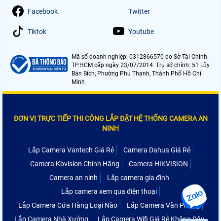
Facebook
Twitter
Tiktok
Youtube
Mã số doanh nghiệp: 0312866570 do Sở Tài Chính
TP.HCM cấp ngày 23/07/2014. Trụ sở chính: 51 Lũy
Bán Bích, Phường Phú Thạnh, Thành Phố Hồ Chí
Minh
ĐƠN VỊ TRỰC TIẾP THI CÔNG LẮP ĐẶT HỆ THỐNG CAMERA AN
NINH
Lắp Camera Vantech Giá Rẻ
Camera Dahua Giá Rẻ
Camera Kbvision Chính Hãng
Camera HIKVISION
Camera an ninh
Lắp camera gia đình
Lắp camera xem qua điện thoại
Lắp Camera Cửa Hàng Loại Nào
Lắp Camera Văn Phòng
Lắp Camera Nhà Xưởng
Lắp Camera Wifi Giá Rẻ Không Dây