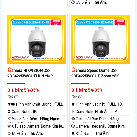
+ Nhựa.
️💮 Ưu Điểm :
Thu Âm.
C
C
Amera HIKVISION DS-
Amera Speed Dome DS-
2DE4225IWG1-EHUN 2MP
2DE4225IWG1-E Zoom 25X
Giá bán: 5%-35%
Giá bán: 5%-35%
Giá Gốc:
Giá Gốc:
👁️‍🗨 Hình Ành Chất Lượng :
FULL
👁 Hình Ảnh Sắc nét :
FULL HD
HD 1080P .
1080P .
⚒ Công Nghệ :
IP.
⚛️ Công Nghệ Hình Ảnh :
IP.
💡 Video Ban Đêm :
Hồng Ngoại
🔴 Giám sát Ban Đêm :
Hồng
100m Hồng Ngoại SMD.
Ngoại 10m Hồng Ngoại SMD.
🕸️ Cấu Tạo Camera
Dome Kim loại
🎲 Camera Theo Mẫu
Dome Kim
+ Nhựa.
loại + Nhựa.
️💠 Ưu Điểm :
Thu Âm.
️🔔 Khả Năng :
Thu Âm.