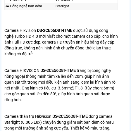
🌄 Công nghệ ban đêm
Starlight
Camera Hikvision
DS-2CE56D8T-ITME
được sử dụng công
nghệ Turbo HD 4.0 mới nhất cho một camera cao cấp, cho hình
ảnh Full HD cực đẹp, camera HD truyền tín hiệu bằng dây cáp
đồng trục, không nén, hình ảnh chuyển động thời gian thực,
không có độ trễ.
Camera HIKVISION
DS-2CE56D8T-ITME
trang bị công nghệ
hồng ngoại thông minh tầm xa lên đến 20m, giúp hình ảnh
quan sát tốt trong mọi điều kiện ánh sáng, đem lại hình ảnh rõ
nét nhất. Ống kính có tiêu cự 3.6mm@F1.8 (tùy chọn: 6mm)
cho góc quan sát lên đến 80°, giúp hình ảnh quan sát được
rộng hơn.
Camera thân trụ Hikvision
DS-2CE56D8T-ITME
dòng camera
Starlight (0.005 Lux) chuyên dụng giám sát ban đêm có màu
trong môi trường ánh sáng cực yếu. Thiết kế vỏ màu trắng,