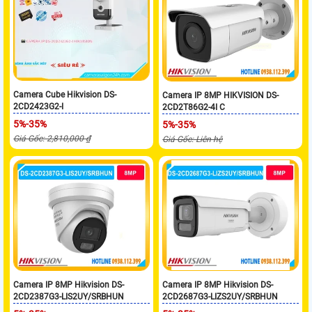
Camera Cube Hikvision DS-
Camera IP 8MP HIKVISION DS-
2CD2423G2-I
2CD2T86G2-4I C
5%-35%
5%-35%
Giá Gốc: 2,810,000 ₫
Giá Gốc: Liên hệ
Camera IP 8MP Hikvision DS-
Camera IP 8MP Hikvision DS-
2CD2387G3-LIS2UY/SRBHUN
2CD2687G3-LIZS2UY/SRBHUN