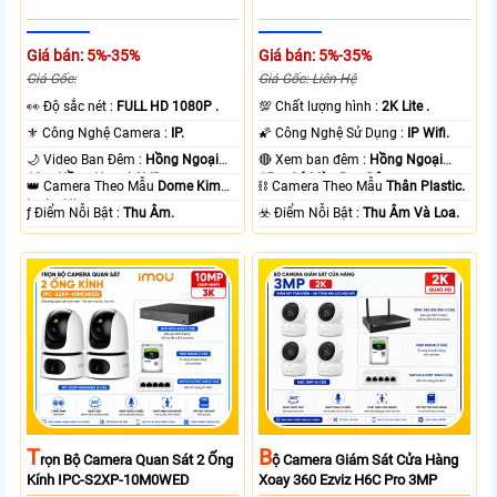
Giá bán: 5%-35%
Giá bán: 5%-35%
Giá Gốc:
Giá Gốc: Liên Hệ
️👀 Độ sắc nét :
FULL HD 1080P .
💯 Chất lượng hình :
2K Lite .
⚜️ Công Nghệ Camera :
IP.
🌠 Công Nghệ Sử Dụng :
IP Wifi.
🌙 Video Ban Đêm :
Hồng Ngoại
🔴 Xem ban đêm :
Hồng Ngoại
10m Hồng Ngoại SMD.
15m Có Màu Ban Ðêm.
👑 Camera Theo Mẫu
Dome Kim
⛓ Camera Theo Mẫu
Thân Plastic.
loại + Nhựa.
️ƒ Điểm Nỗi Bật :
Thu Âm.
️☣️ Điểm Nỗi Bật :
Thu Âm Và Loa.
T
B
Rọn Bộ Camera Quan Sát 2 Ống
Ộ Camera Giám Sát Cửa Hàng
Kính IPC-S2XP-10M0WED
Xoay 360 Ezviz H6C Pro 3MP