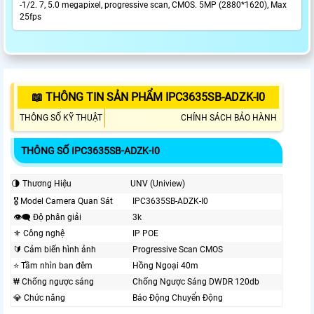
-1/2. 7, 5.0 megapixel, progressive scan, CMOS. 5MP (2880*1620), Max
25fps
📖 THÔNG TIN SẢN PHẨM IPC3635SB-ADZK-I0
THÔNG SỐ KỸ THUẬT
CHÍNH SÁCH BẢO HÀNH
THÔNG SỐ IPC3635SB-ADZK-I0
🌗 Thương Hiệu
UNV (Uniview)
🎖️ Model Camera Quan Sát
IPC3635SB-ADZK-I0
👁️‍🗨 Độ phân giải
3k
⚜️ Công nghệ
IP POE
🔰 Cảm biến hình ảnh
Progressive Scan CMOS
⭐ Tầm nhìn ban đêm
Hồng Ngoại 40m
₩ Chống ngược sáng
Chống Ngược Sáng DWDR 120db
💎 Chức năng
Báo Động Chuyển Động