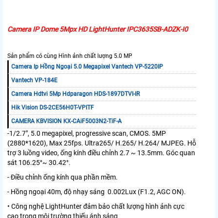
Camera IP Dome 5Mpx HD LightHunter IPC3635SB-ADZK-I0
Sản phẩm có cùng Hình ảnh chất lượng 5.0 MP
Camera Ip Hồng Ngoại 5.0 Megapixel Vantech VP-5220IP
Vantech VP-184E
Camera Hdtvi 5Mp Hdparagon HDS-1897DTVI-IR
Hik Vision DS-2CE56H0T-VPITF
CAMERA KBVISION KX-CAiF5003N2-TiF-A
-1/2.7", 5.0 megapixel, progressive scan, CMOS. 5MP
(2880*1620), Max 25fps. Ultra265/ H.265/ H.264/ MJPEG. Hỗ
trợ 3 luồng video, ống kính điều chỉnh 2.7 ~ 13.5mm. Góc quan
sát 106.25°~ 30.42°.
- Điều chỉnh ống kính qua phần mềm.
- Hồng ngoại 40m, độ nhạy sáng 0.002Lux (F1.2, AGC ON).
• Công nghệ LightHunter đảm bảo chất lượng hình ảnh cực
cao trong môi trường thiếu ánh sáng