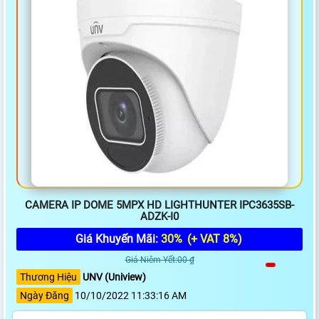
CAMERA IP DOME 5MPX HD LIGHTHUNTER IPC3635SB-
ADZK-I0
Giá Khuyến Mãi:
30%
(+ VAT 8%)
Giá Niêm Yết:00 ₫
Thương Hiệu
UNV (Uniview)
Ngày Đăng
10/10/2022 11:33:16 AM