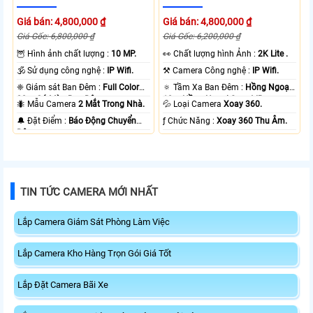
Giá bán: 4,800,000 ₫
Giá bán: 4,800,000 ₫
Giá Gốc: 6,800,000 ₫
Giá Gốc: 6,200,000 ₫
🦉 Hình ảnh chất lượng :
10 MP.
️👀 Chất lượng hình Ảnh :
2K Lite .
🕉️ Sử dụng công nghệ :
IP Wifi.
⚒ Camera Công nghệ :
IP Wifi.
❈ Giám sát Ban Đêm :
Full Color
🔅 Tầm Xa Ban Đêm :
Hồng Ngoại
20m Có Màu Ban Ðêm.
10m Hồng Ngoại Smart IR.
🐜 Mẫu Camera
2 Mắt Trong Nhà.
💦 Loại Camera
Xoay 360.
️🔔 Đặt Điểm :
Báo Động Chuyển
️ƒ Chức Năng :
Xoay 360 Thu Âm.
Động.
TIN TỨC CAMERA MỚI NHẤT
Lắp Camera Giám Sát Phòng Làm Việc
Lắp Camera Kho Hàng Trọn Gói Giá Tốt
Lắp Đặt Camera Bãi Xe