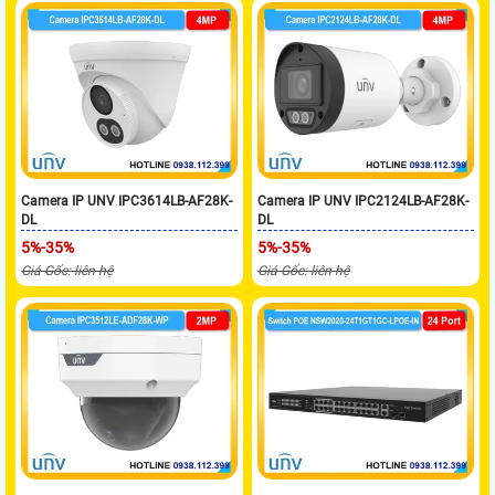
Camera IP UNV IPC3614LB-AF28K-
Camera IP UNV IPC2124LB-AF28K-
DL
DL
5%-35%
5%-35%
Giá Gốc: liên hệ
Giá Gốc: liên hệ