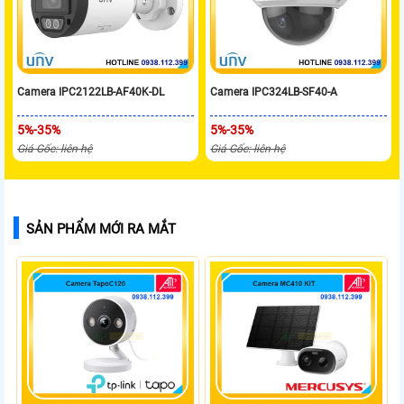
Camera IPC2122LB-AF40K-DL
Camera IPC324LB-SF40-A
5%-35%
5%-35%
Giá Gốc: liên hệ
Giá Gốc: liên hệ
SẢN PHẨM MỚI RA MẮT