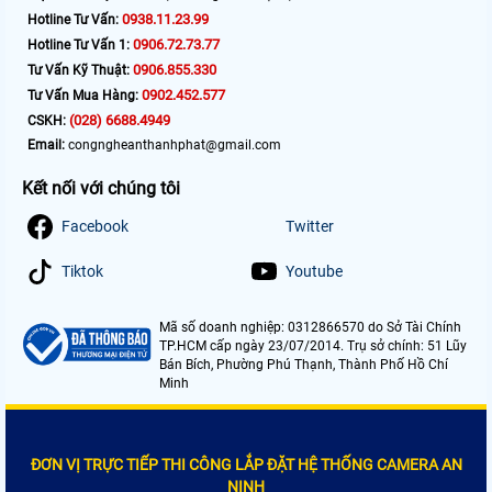
0938.11.23.99
Hotline Tư Vấn:
0906.72.73.77
Hotline Tư Vấn 1:
0906.855.330
Tư Vấn Kỹ Thuật:
0902.452.577
Tư Vấn Mua Hàng:
(028) 6688.4949
CSKH:
Email:
congngheanthanhphat@gmail.com
Kết nối với chúng tôi
Facebook
Twitter
Tiktok
Youtube
Mã số doanh nghiệp: 0312866570 do Sở Tài Chính
TP.HCM cấp ngày 23/07/2014. Trụ sở chính: 51 Lũy
Bán Bích, Phường Phú Thạnh, Thành Phố Hồ Chí
Minh
ĐƠN VỊ TRỰC TIẾP THI CÔNG LẮP ĐẶT HỆ THỐNG CAMERA AN
NINH