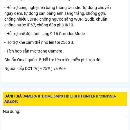
- Hỗ trợ công nghệ nén băng thông U-code. Tự động chuyển
ngày đêm, tự động cân bằng ánh sáng trắng, chống gợn,
chống nhiễu 3DNR, chống ngược sáng WDR120db, chuẩn
chống nước IP67, chống đập phá IK10.
- Hỗ trợ chế độ hành lang 9:16 Corridor Mode
- Hỗ trợ khe cắm thẻ nhớ lên tới 256GB.
- Tích hợp sẵn mic trong Camera .
Chuẩn Onvif quốc tế. Hỗ trợ tên miền miễn phí trọn đời.
Nguồn cấp DC12V( ± 25% ) và PoE
ĐÁNH GIÁ
CAMERA IP DOME 5MPX HD LIGHTHUNTER IPC3635SB-
ADZK-I0
Nội dung: