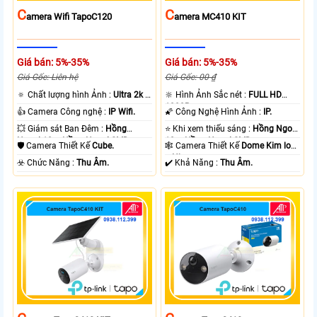
C
C
Amera Wifi TapoC120
Amera MC410 KIT
Giá bán: 5%-35%
Giá bán: 5%-35%
Giá Gốc: Liên hệ
Giá Gốc: 00 ₫
🔅 Chất lượng hình Ảnh :
Ultra 2k +
🔆 Hình Ảnh Sắc nét :
FULL HD
.
1080P .
👍 Camera Công nghệ :
IP Wifi.
🌠 Công Nghệ Hình Ảnh :
IP.
💥 Giám sát Ban Đêm :
Hồng
⭐ Khi xem thiếu sáng :
Hồng Ngoại
Ngoại 10m Hồng Ngoại SMD.
10m Hồng Ngoại SMD.
🛡 Camera Thiết Kế
Cube.
🕸️ Camera Thiết Kế
Dome Kim loại
+ Nhựa.
️☣️ Chức Năng :
Thu Âm.
️✔️ Khả Năng :
Thu Âm.