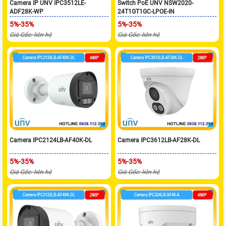
Camera IP UNV IPC3512LE-
Switch PoE UNV NSW2020-
ADF28K-WP
24T1GT1GC-LPOE-IN
5%-35%
5%-35%
Giá Gốc: liên hệ
Giá Gốc: liên hệ
Camera IPC2124LB-AF40K-DL
Camera IPC3612LB-AF28K-DL
5%-35%
5%-35%
Giá Gốc: liên hệ
Giá Gốc: liên hệ