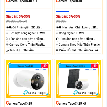
C
C
Amera TapoC410 KIT
Amera TapoC410
Giá bán: 5%-35%
Giá bán: 5%-35%
Giá Gốc: Liên Hệ
Giá Gốc:
👁️‍🗨 Độ Phân giải :
2K Lite .
👁️‍🗨 Hình Ành Chất Lượng :
2K
Lite .
⚜️ Tích hợp công nghệ :
IP Wifi.
⚜️ Công Nghệ :
IP Wifi.
🌛 Hình ảnh ban đêm :
Hồng
🌔 Hình ảnh ban đêm :
Hồng
Ngoại 10m Có Màu Ban Ðêm.
Ngoại 10m Có Màu Ban Ðêm.
💎 Camera Dòng
Thân Plastic.
❄ Camera Theo Mẫu
Thân Plastic.
️ლ Tích Hợp :
Thu Âm.
️💎 Điểm Nỗi Bật :
Thu Âm Và Loa.
C
C
Amera TapoC425
Amera TapoC425 Kit