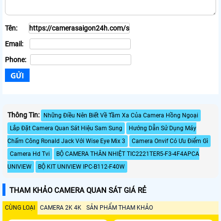
Tên:
Email:
Phone:
Thông Tin:
Những Điều Nên Biết Về Tầm Xa Của Camera Hồng Ngoại
Lắp Đặt Camera Quan Sát Hiệu Sam Sung
Hướng Dẫn Sử Dụng Máy
Chấm Công Ronald Jack Với Wise Eye Mix 3
Camera Onvif Có Ưu Điểm Gì
Camera Hd Tvi
BỘ CAMERA THÂN NHIỆT TIC2221TER5-F3-4F4APCA
UNIVIEW
BỘ KIT UNIVIEW IPC-B112-F40W
THAM KHẢO CAMERA QUAN SÁT GIÁ RẺ
CÙNG LOẠI
CAMERA 2K 4K
SẢN PHẨM THAM KHẢO