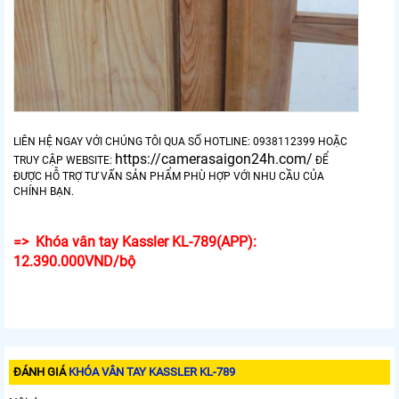
LIÊN HỆ NGAY VỚI CHÚNG TÔI QUA SỐ HOTLINE: 0938112399 HOẶC
https://camerasaigon24h.com/
TRUY CẬP WEBSITE:
ĐỂ
ĐƯỢC HỖ TRỢ TƯ VẤN SẢN PHẨM PHÙ HỢP VỚI NHU CẦU CỦA
CHÍNH BẠN.
=> Khóa vân tay Kassler KL-789(APP):
12.390.000VND/bộ
ĐÁNH GIÁ
KHÓA VÂN TAY KASSLER KL-789