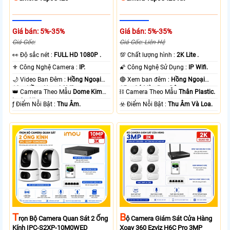
Giá bán: 5%-35%
Giá bán: 5%-35%
Giá Gốc:
Giá Gốc: Liên Hệ
️👀 Độ sắc nét :
FULL HD 1080P .
💯 Chất lượng hình :
2K Lite .
⚜️ Công Nghệ Camera :
IP.
🌠 Công Nghệ Sử Dụng :
IP Wifi.
🌙 Video Ban Đêm :
Hồng Ngoại
🔴 Xem ban đêm :
Hồng Ngoại
10m Hồng Ngoại SMD.
15m Có Màu Ban Ðêm.
👑 Camera Theo Mẫu
Dome Kim
⛓ Camera Theo Mẫu
Thân Plastic.
loại + Nhựa.
️ƒ Điểm Nỗi Bật :
Thu Âm.
️☣️ Điểm Nỗi Bật :
Thu Âm Và Loa.
T
B
Rọn Bộ Camera Quan Sát 2 Ống
Ộ Camera Giám Sát Cửa Hàng
Kính IPC-S2XP-10M0WED
Xoay 360 Ezviz H6C Pro 3MP