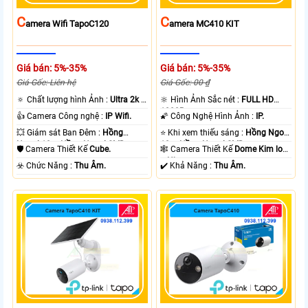
C
C
Amera Wifi TapoC120
Amera MC410 KIT
Giá bán: 5%-35%
Giá bán: 5%-35%
Giá Gốc: Liên hệ
Giá Gốc: 00 ₫
🔅 Chất lượng hình Ảnh :
Ultra 2k +
🔆 Hình Ảnh Sắc nét :
FULL HD
.
1080P .
👍 Camera Công nghệ :
IP Wifi.
🌠 Công Nghệ Hình Ảnh :
IP.
💥 Giám sát Ban Đêm :
Hồng
⭐ Khi xem thiếu sáng :
Hồng Ngoại
Ngoại 10m Hồng Ngoại SMD.
10m Hồng Ngoại SMD.
🛡 Camera Thiết Kế
Cube.
🕸️ Camera Thiết Kế
Dome Kim loại
+ Nhựa.
️☣️ Chức Năng :
Thu Âm.
️✔️ Khả Năng :
Thu Âm.