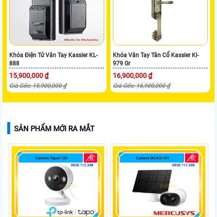
Khóa Điện Tử Vân Tay Kassler KL-
Khóa Vân Tay Tân Cổ Kassler Kl-
888
979 Gr
15,900,000 ₫
16,900,000 ₫
Giá Gốc: 15,900,000 ₫
Giá Gốc: 16,900,000 ₫
SẢN PHẨM MỚI RA MẮT