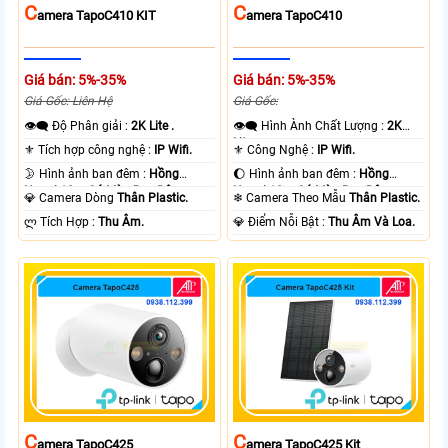
C
C
Amera TapoC410 KIT
Amera TapoC410
Giá bán: 5%-35%
Giá bán: 5%-35%
Giá Gốc: Liên Hệ
Giá Gốc:
👁️‍🗨 Độ Phân giải :
2K Lite .
👁️‍🗨 Hình Ành Chất Lượng :
2K
Lite .
⚜️ Tích hợp công nghệ :
IP Wifi.
⚜️ Công Nghệ :
IP Wifi.
🌛 Hình ảnh ban đêm :
Hồng
🌔 Hình ảnh ban đêm :
Hồng
Ngoại 10m Có Màu Ban Ðêm.
Ngoại 10m Có Màu Ban Ðêm.
💎 Camera Dòng
Thân Plastic.
❄ Camera Theo Mẫu
Thân Plastic.
️ლ Tích Hợp :
Thu Âm.
️💎 Điểm Nỗi Bật :
Thu Âm Và Loa.
C
C
Amera TapoC425
Amera TapoC425 Kit