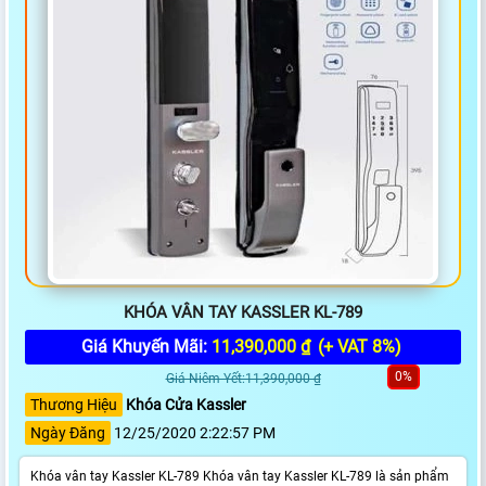
KHÓA VÂN TAY KASSLER KL-789
Giá Khuyến Mãi:
11,390,000 ₫
(+ VAT 8%)
0%
Giá Niêm Yết:11,390,000 ₫
Thương Hiệu
Khóa Cửa Kassler
Ngày Đăng
12/25/2020 2:22:57 PM
Khóa vân tay Kassler KL-789 Khóa vân tay Kassler KL-789 là sản phẩm