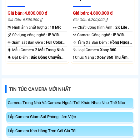
Giá bán: 4,800,000 ₫
Giá bán: 4,800,000 ₫
Giá Gốc: 6,800,000 ₫
Giá Gốc: 6,200,000 ₫
🦉 Hình ảnh chất lượng :
10 MP.
️👀 Chất lượng hình Ảnh :
2K Lite .
🕉️ Sử dụng công nghệ :
IP Wifi.
⚒ Camera Công nghệ :
IP Wifi.
❈ Giám sát Ban Đêm :
Full Color
🔅 Tầm Xa Ban Đêm :
Hồng Ngoại
20m Có Màu Ban Ðêm.
10m Hồng Ngoại Smart IR.
🐜 Mẫu Camera
2 Mắt Trong Nhà.
💦 Loại Camera
Xoay 360.
️🔔 Đặt Điểm :
Báo Động Chuyển
️ƒ Chức Năng :
Xoay 360 Thu Âm.
Động.
TIN TỨC CAMERA MỚI NHẤT
Camera Trong Nhà Và Camera Ngoài Trời Khác Nhau Như Thế Nào
Lắp Camera Giám Sát Phòng Làm Việc
Lắp Camera Kho Hàng Trọn Gói Giá Tốt