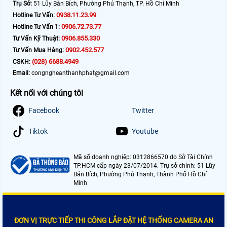
Trụ Sở:
51 Lũy Bán Bích, Phường Phú Thạnh, TP. Hồ Chí Minh
0938.11.23.99
Hotline Tư Vấn:
0906.72.73.77
Hotline Tư Vấn 1:
0906.855.330
Tư Vấn Kỹ Thuật:
0902.452.577
Tư Vấn Mua Hàng:
(028) 6688.4949
CSKH:
Email:
congngheanthanhphat@gmail.com
Kết nối với chúng tôi
Facebook
Twitter
Tiktok
Youtube
Mã số doanh nghiệp: 0312866570 do Sở Tài Chính
TP.HCM cấp ngày 23/07/2014. Trụ sở chính: 51 Lũy
Bán Bích, Phường Phú Thạnh, Thành Phố Hồ Chí
Minh
ĐƠN VỊ TRỰC TIẾP THI CÔNG LẮP ĐẶT HỆ THỐNG CAMERA AN