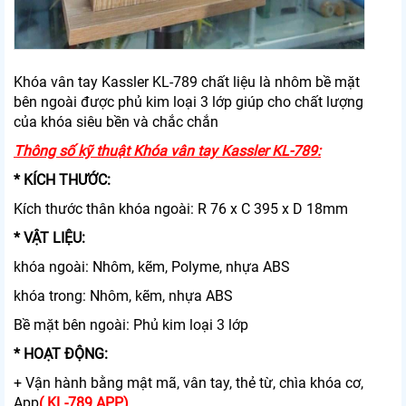
Khóa vân tay Kassler KL-789 chất liệu là nhôm bề mặt
bên ngoài được phủ kim loại 3 lớp giúp cho chất lượng
của khóa siêu bền và chắc chắn
Thông số kỹ thuật Khóa vân tay Kassler KL-789:
* KÍCH THƯỚC:
Kích thước thân khóa ngoài: R 76 x C 395 x D 18mm
* VẬT LIỆU:
khóa ngoài: Nhôm, kẽm, Polyme, nhựa ABS
khóa trong: Nhôm, kẽm, nhựa ABS
Bề mặt bên ngoài: Phủ kim loại 3 lớp
* HOẠT ĐỘNG:
+
Vận hành bằng mật mã, vân tay, thẻ từ, chìa khóa cơ,
App
( KL-789 APP)