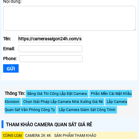
Nội dung:
Tên:
Email:
Phone:
Thông Tin:
Bảng Giá Thi Công Lắp Đặt Camera
Phần Mền Cài Mật Khầu
Kbvision
Chọn Giải Pháp Lắp Camera Nhà Xưởng Giá Rẻ
Lắp Camera
Quan Sát Văn Phòng Công Ty
Lắp Camera Giám Sát Công Trình
THAM KHẢO CAMERA QUAN SÁT GIÁ RẺ
CÙNG LOẠI
CAMERA 2K 4K
SẢN PHẨM THAM KHẢO