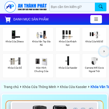
DANH MỤC SẢN PHẨM
Khóa Cửa Zkteco
Khóa Vân Tay Gía
Khóa Cửa Khách
Khóa Cửa Mã Số
Rẻ
Sạn
Khóa Cửa Gổ
Màn Hình
Khóa Cửa Kassler
Camera Wifi Ezviz
Chuông Cửa
Ngoài Trời
›
›
›
Trang chủ
Khóa Cửa Thông Minh
Khóa Cửa Kassler
Khóa Vân Ta