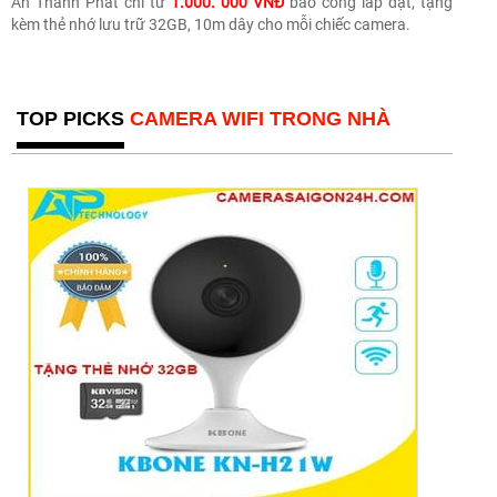
An Thành Phát chỉ từ
1.000. 000 VNĐ
bao công lắp đặt, tặng
kèm thẻ nhớ lưu trữ 32GB, 10m dây cho mỗi chiếc camera.
TOP PICKS
CAMERA WIFI TRONG NHÀ