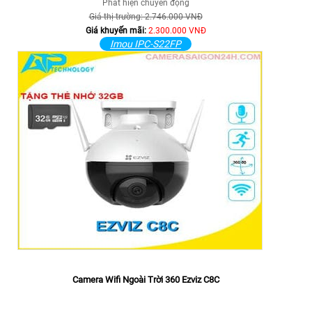
Phát hiện chuyển động
Giá thị trường: 2.746.000 VNĐ
Giá khuyến mãi:
2.300.000 VNĐ
Imou IPC-S22FP
Camera Wifi Ngoài Trời 360 Ezviz C8C