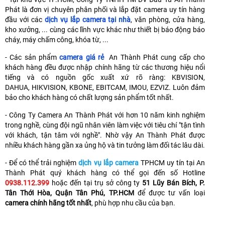
Phát là đơn vị chuyên phân phối và lắp đặt camera uy tín hàng
đầu với các
dịch vụ lắp camera tại nhà
, văn phòng, cửa hàng,
kho xưởng, ... cùng các lĩnh vực khác như thiết bị báo động báo
cháy, máy chấm công, khóa từ, ...
- Các sản phẩm
camera giá rẻ
An Thành Phát cung cấp cho
khách hàng đều được nhập chính hãng từ các thương hiệu nổi
tiếng và có nguồn gốc xuất xứ rõ ràng: KBVISION,
DAHUA,
HIKVISION, KBONE, EBITCAM, IMOU, EZVIZ. Luôn đảm
bảo cho khách hàng có chất lượng sản phẩm tốt nhất.
- Công Ty Camera An Thành Phát với hơn 10 năm kinh nghiệm
trong nghề, cùng đội ngũ nhân viên làm việc với tiêu chí "tận tình
với khách, tận tâm với nghề". Nhờ vậy An Thành Phát được
nhiều khách hàng gần xa ủng hộ và tin tưởng làm đối tác lâu dài.
- Để có thể trải nghiệm
dịch vụ lắp camera
TPHCM uy tín tại An
Thành Phát quý khách hàng có thể gọi đến số Hotline
0938.112.399
hoặc đến tại trụ sở công ty
51 Lũy Bán Bích, P.
Tân Thới Hòa, Quận Tân Phú, TP.HCM
để được tư vấn loại
camera chính hãng tốt nhất
, phù hợp nhu cầu của bạn.