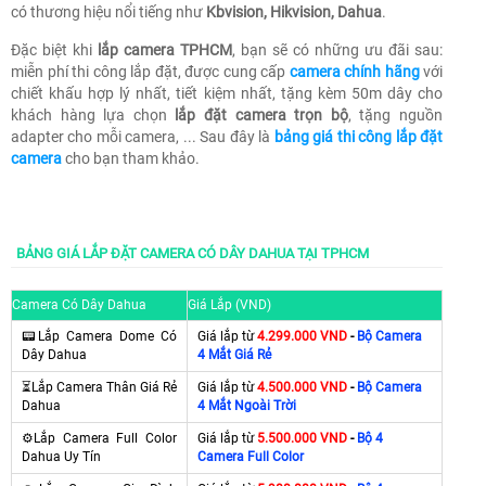
có thương hiệu nổi tiếng như
Kbvision, Hikvision, Dahua
.
Đặc biệt khi
lắp camera TPHCM
, bạn sẽ có những ưu đãi sau:
miễn phí thi công lắp đặt, được cung cấp
camera chính hãng
với
chiết khấu hợp lý nhất, tiết kiệm nhất, tặng kèm 50m dây cho
khách hàng lựa chọn
lắp đặt camera trọn bộ
, tặng nguồn
adapter cho mỗi camera, ... Sau đây là
bảng giá thi công lắp đặt
camera
cho bạn tham khảo.
BẢNG GIÁ LẮP ĐẶT CAMERA CÓ DÂY DAHUA TẠI TPHCM
Camera Có Dây Dahua
Giá Lắp (VND)
📟Lắp Camera Dome Có
Giá lắp từ
4.299.000 VND
-
Bộ Camera
Dây Dahua
4 Mắt Giá Rẻ
⏳Lắp Camera Thân Giá Rẻ
Giá lắp từ
4.500.000 VND
-
Bộ Camera
Dahua
4 Mắt Ngoài Trời
⚙Lắp Camera Full Color
Giá lắp từ
5.500.000 VND
-
Bộ 4
Dahua Uy Tín
Camera Full Color