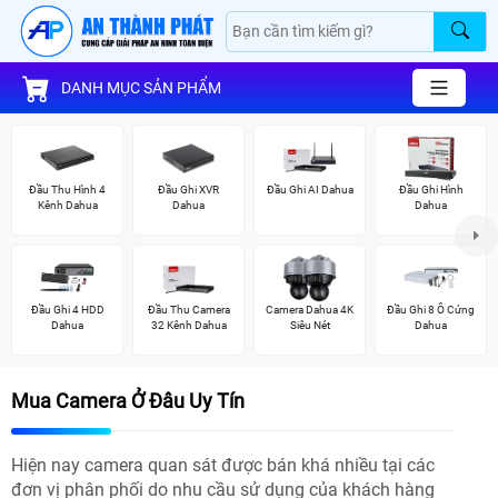
DANH MỤC SẢN PHẨM
Đầu Thu Hình 4
Đầu Ghi XVR
Đầu Ghi AI Dahua
Đầu Ghi Hình
Kênh Dahua
Dahua
Dahua
Đầu Ghi 4 HDD
Đầu Thu Camera
Camera Dahua 4K
Đầu Ghi 8 Ổ Cứng
Dahua
32 Kênh Dahua
Siêu Nét
Dahua
Mua Camera Ở Đâu Uy Tín
Hiện nay camera quan sát được bán khá nhiều tại các
đơn vị phân phối do nhu cầu sử dụng của khách hàng