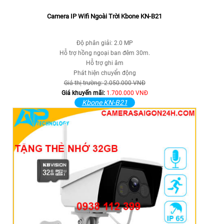
Camera IP Wifi Ngoài Trời Kbone KN-B21
Độ phân giải: 2.0 MP
Hỗ trợ hồng ngoại ban đêm 30m.
Hỗ trợ ghi âm
Phát hiện chuyển động
Giá thị trường: 2.050.000 VNĐ
Giá khuyến mãi:
1.700.000 VNĐ
Kbone KN-B21