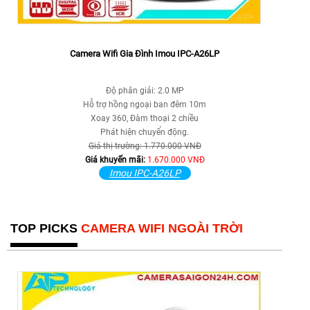
Camera Wifi Gia Đình Imou IPC-A26LP
Độ phân giải: 2.0 MP
Hỗ trợ hồng ngoại ban đêm 10m
Xoay 360, Đàm thoại 2 chiều
Phát hiện chuyển động.
Giá thị trường: 1.770.000 VNĐ
Giá khuyến mãi:
1.670.000 VNĐ
Imou IPC-A26LP
TOP PICKS
CAMERA WIFI NGOÀI TRỜI