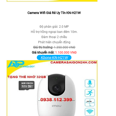
Camera Wifi Giá Rẻ Uy Tín KN-H21W
Độ phân giải: 2.0 MP
Hỗ trợ hồng ngoại ban đêm 10m.
Đàm thoại 2 chiều
Phát hiện chuyển động
Giá thị trường:
1.350.000 VNĐ
Giá khuyến mãi:
1.100.000 VNĐ
Kbone KN-H21W