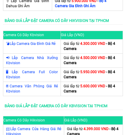
🏺Lắp Camera Gia Đình
Giá lắp từ
5.900.000 VND
-
Bộ 4
Dahua Ghi Âm
Camera Gia Đình Ghi Âm
BẢNG GIÁ LẮP ĐẶT CAMERA CÓ DÂY HIKVISION TẠI TPHCM
Camera Có Dây Kbvision
Giá Lắp (VND)
💣Lắp Camera Gia Đình Giá Rẻ
Giá lắp từ
4.300.000 VND
- Bộ 4
Camera
📢Lắp Camera Nhà Xưởng
Giá lắp từ
4.500.000 VND
- Bộ 4
Kbvision
Camera
🖥Lắp Camera Full Color
Giá lắp từ
5.950.000 VND
- Bộ 4
Kbvision
Camera
🖲
Camera Văn Phòng Giá Rẻ
Giá lắp từ
5.600.000 VND
- Bộ 4
Kbvision
Camera
BẢNG GIÁ LẮP ĐẶT CAMERA CÓ DÂY KBVISION TẠI TPHCM
Camera Có Dây Hikvision
Giá Lắp (VND)
📨Lắp Camera Cửa Hàng Giá Rẻ
Giá lắp từ
4.399.000 VND
- Bộ 4
Hikvision
Camera