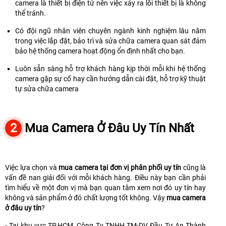
camera là thiết bị điện tử nên việc xảy ra lỗi thiết bị là không
thể tránh.
Có đội ngũ nhân viên chuyên ngành kinh nghiệm lâu năm
trong việc lắp đặt, bảo trì và sửa chữa camera quan sát đảm
bảo hệ thống camera hoạt động ổn định nhất cho bạn.
Luôn sẵn sàng hỗ trợ khách hàng kịp thời mỗi khi hệ thống
camera gặp sự cố hay cần hướng dẫn cài đặt, hỗ trợ kỹ thuật
tự sửa chữa camera
2
Mua Camera Ở Đâu Uy Tín Nhất
Việc lựa chọn và
mua camera tại đơn vị phân phối uy tín
cũng là
vấn đề nan giải đối với mỗi khách hàng. Điều này bạn cần phải
tìm hiểu về một đơn vị mà bạn quan tâm xem nơi đó uy tín hay
không và sản phẩm ở đó chất lượng tốt không. Vậy
mua camera
ở đâu uy tín
?
- Tại khu vực TP.HCM, Công Ty TNHH TM-DV Đầu Tư An Thành