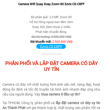
Camera Wifi Quay Xoay Zoom 8X Ezviz CS-C8PF
Độ phân giải: 2.0 MP. Zoom 8X
Hỗ trợ hồng ngoại ban đêm 30m
Xoay 360, Đàm thoại 2 chiều
Phát hiện chuyển động.
Giá thị trường: 3.000.000 VNĐ
Giá khuyến mãi:
2.500.000 VNĐ
Ezviz CS-C8PF
PHÂN PHỐI VÀ LẮP ĐẶT CAMERA CÓ DÂY
UY TÍN
Camera có dây với chất lượng hình ảnh sắc nét, sáng đẹp, hoạt
động ổn định và tốc độ truyền tải hình ảnh nhanh đáp ứng nhu
cầu của người dùng. Vậy
mua camera ở đâu uy tín?
Tại TPHCM, Công ty phân phối và
lắp đặt camera có dây uy tín
An Thành Phát
với giá thành hợp lý, chất lượng sản phẩm tốt và