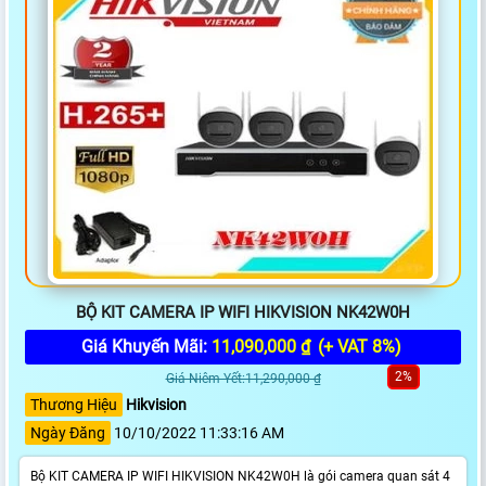
BỘ KIT CAMERA IP WIFI HIKVISION NK42W0H
Giá Khuyến Mãi:
11,090,000 ₫
(+ VAT 8%)
2%
Giá Niêm Yết:11,290,000 ₫
Thương Hiệu
Hikvision
Ngày Đăng
10/10/2022 11:33:16 AM
Bộ KIT CAMERA IP WIFI HIKVISION NK42W0H là gói camera quan sát 4