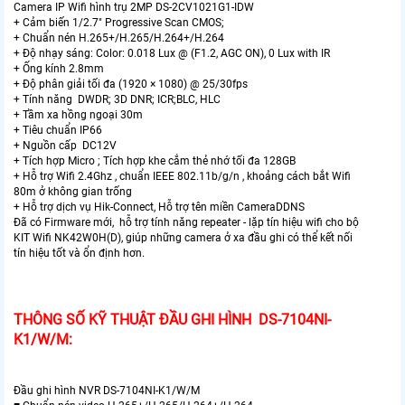
Camera IP Wifi hình trụ 2MP DS-2CV1021G1-IDW
+ Cảm biến 1/2.7" Progressive Scan CMOS;
+ Chuẩn nén H.265+/H.265/H.264+/H.264
+ Độ nhạy sáng: Color: 0.018 Lux @ (F1.2, AGC ON), 0 Lux with IR
+ Ống kính 2.8mm
+ Độ phân giải tối đa (1920 × 1080) @ 25/30fps
+ Tính năng DWDR; 3D DNR; ICR;BLC, HLC
+ Tầm xa hồng ngoại 30m
+ Tiêu chuẩn IP66
+ Nguồn cấp DC12V
+ Tích hợp Micro ; Tích hợp khe cắm thẻ nhớ tối đa 128GB
+ Hỗ trợ Wifi 2.4Ghz , chuẩn IEEE 802.11b/g/n , khoảng cách bắt Wifi
80m ở không gian trống
+ Hỗ trợ dịch vụ Hik-Connect, Hỗ trợ tên miền CameraDDNS
Đã có Firmware mới, hỗ trợ tính năng repeater - lặp tín hiệu wifi cho bộ
KIT Wifi NK42W0H(D), giúp những camera ở xa đầu ghi có thể kết nối
tín hiệu tốt và ổn định hơn.
THÔNG SỐ KỸ THUẬT ĐẦU GHI HÌNH DS-7104NI-
K1/W/M:
Đầu ghi hình NVR DS-7104NI-K1/W/M