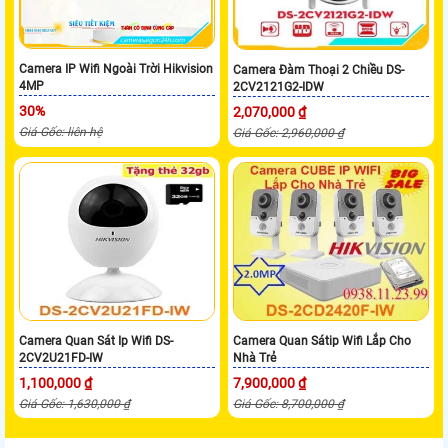
Camera IP Wifi Ngoài Trời Hikvision
Camera Đàm Thoại 2 Chiều DS-
4MP
2CV2121G2-IDW
30%
2,070,000 ₫
Giá Gốc: liên hệ
Giá Gốc: 2,960,000 ₫
Camera Quan Sát Ip Wifi DS-
Camera Quan Sátip Wifi Lắp Cho
2CV2U21FD-IW
Nhà Trẻ
1,100,000 ₫
7,900,000 ₫
Giá Gốc: 1,630,000 ₫
Giá Gốc: 8,700,000 ₫