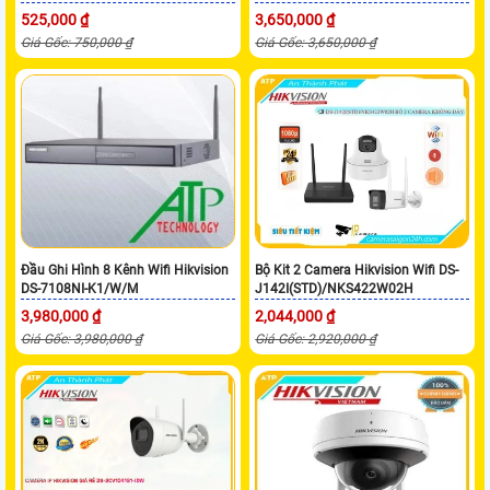
525,000 ₫
3,650,000 ₫
Giá Gốc: 750,000 ₫
Giá Gốc: 3,650,000 ₫
Đầu Ghi Hình 8 Kênh Wifi Hikvision
Bộ Kit 2 Camera Hikvision Wifi DS-
DS-7108NI-K1/W/M
J142I(STD)/NKS422W02H
3,980,000 ₫
2,044,000 ₫
Giá Gốc: 3,980,000 ₫
Giá Gốc: 2,920,000 ₫