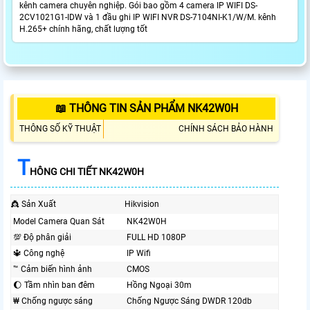
kênh camera chuyên nghiệp. Gói bao gồm 4 camera IP WIFI DS-
2CV1021G1-IDW và 1 đầu ghi IP WIFI NVR DS-7104NI-K1/W/M. kênh
H.265+ chính hãng, chất lượng tốt
📖 THÔNG TIN SẢN PHẨM NK42W0H
THÔNG SỐ KỸ THUẬT
CHÍNH SÁCH BẢO HÀNH
T
HÔNG CHI TIẾT NK42W0H
👸 Sản Xuất
Hikvision
Model Camera Quan Sát
NK42W0H
💯 Độ phân giải
FULL HD 1080P
🔱 Công nghệ
IP Wifi
™️ Cảm biến hình ảnh
CMOS
🌔 Tầm nhìn ban đêm
Hồng Ngoại 30m
₩ Chống ngược sáng
Chống Ngược Sáng DWDR 120db