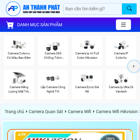
DANH MỤC SẢN PHẨM
Camera Colorvu
Camera 360
Camera Ip AI Full
Camera IP
Có Màu Ban Đêm
Chống Trộm
Color Hikvision
ColorVu
Hikvision
Camera Năng
Lắp Camera Công
Camera Ezviz Giá
Camera Ip Ultra 2k
Lượng Mặt Trời
Nghệ TVI
Rẻ
Vantech
Hikvision
›
›
›
Trang chủ
Camera Quan Sát
Camera Wifi
Camera Wifi Hikvision