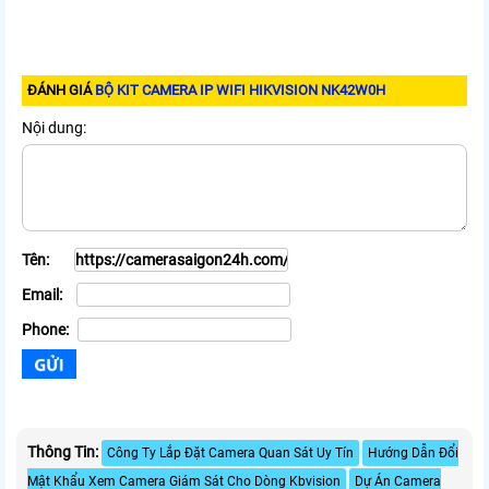
ĐÁNH GIÁ
BỘ KIT CAMERA IP WIFI HIKVISION NK42W0H
Nội dung:
Tên:
Email:
Phone:
Thông Tin:
Công Ty Lắp Đặt Camera Quan Sát Uy Tín
Hướng Dẫn Đổi
Mật Khẩu Xem Camera Giám Sát Cho Dòng Kbvision
Dự Án Camera