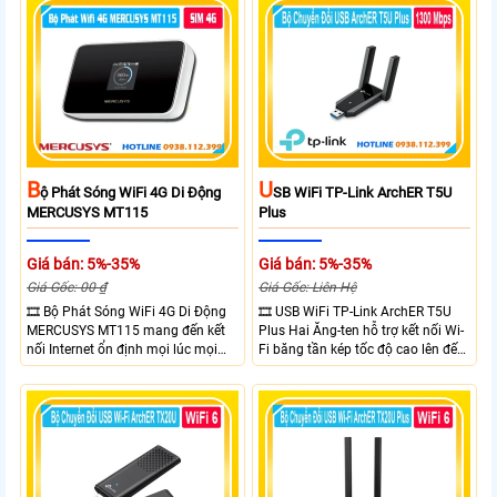
Ethernet Shielded 10/100 Mbps, hỗ
chuẩn IP65, chống sét ±6kV và
trợ PoE Passive, MAXtream TDMA,
chống tĩnh điện ±15kV
quản lý tập trung và phân tích
quang phổ. Chuẩn IPX5 giúp tăng
khả năng chống chịu thời tiết.
B
U
Ộ Phát Sóng WiFi 4G Di Động
SB WiFi TP-Link ArchER T5U
MERCUSYS MT115
Plus
Giá bán: 5%-35%
Giá bán: 5%-35%
Giá Gốc: 00 ₫
Giá Gốc: Liên Hệ
🎞 Bộ Phát Sóng WiFi 4G Di Động
🎞 USB WiFi TP-Link ArchER T5U
MERCUSYS MT115 mang đến kết
Plus Hai Ăng-ten hỗ trợ kết nối Wi-
nối Internet ổn định mọi lúc mọi
Fi băng tần kép tốc độ cao lên đến
nơi với tốc độ 4G LTE tải xuống lên
1300 Mbps. Hai ăng-ten ngoài kết
đến 150Mbps. Chuẩn WiFi 6
hợp công nghệ Beamforming giúp
AX300, pin 2400mAh hoạt động
tăng cường tín hiệu và vùng phủ
đến 10 giờ và khả năng kết nối
sóng. USB 3.0 cho tốc độ truyền dữ
cùng lúc 10 thiết bị
liệu nhanh. Hỗ trợ Windows 10/11
và cài đặt dễ dàng không cần đĩa
CD,bảo mật WPA3 cho quyền riêng