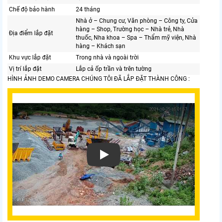
Chế độ bảo hành
24 tháng
Nhà ở – Chung cư, Văn phòng – Công ty, Cửa
hàng – Shop, Trường học – Nhà trẻ, Nhà
Địa điểm lắp đặt
thuốc, Nha khoa – Spa – Thẩm mỹ viện, Nhà
hàng – Khách sạn
Khu vực lắp đặt
Trong nhà và ngoài trời
Vị trí lắp đặt
Lắp cả ốp trần và trên tường
HÌNH ẢNH DEMO CAMERA CHÚNG TÔI ĐÃ LẮP ĐẶT THÀNH CÔNG :
Xem video Bộ KIT CAMERA IP WIFI HIKVI