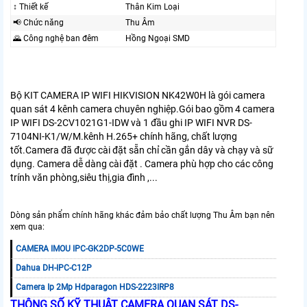
↕️ Thiết kế
Thân Kim Loại
📢 Chức năng
Thu Âm
🌄 Công nghệ ban đêm
Hồng Ngoại SMD
Bộ KIT CAMERA IP WIFI HIKVISION NK42W0H là gói camera
quan sát 4 kênh camera chuyên nghiệp.Gói bao gồm 4 camera
IP WIFI DS-2CV1021G1-IDW và 1 đầu ghi IP WIFI NVR DS-
7104NI-K1/W/M.kênh H.265+ chính hãng, chất lượng
tốt.Camera đã được cài đặt sẵn chỉ cần gắn dây và chạy và sữ
dụng. Camera dễ dàng cài đặt . Camera phù hợp cho các công
trính văn phòng,siêu thị,gia đình ,...
Dòng sản phẩm chính hãng khác đảm bảo chất lượng Thu Âm bạn nên
xem qua:
CAMERA IMOU IPC-GK2DP-5C0WE
Dahua DH-IPC-C12P
Camera Ip 2Mp Hdparagon HDS-2223IRP8
THÔNG SỐ KỸ THUẬT CAMERA QUAN SÁT DS-