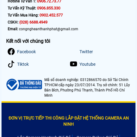
0906.72.73.77
Hotline Tư Vấn 1:
0906.855.330
Tư Vấn Kỹ Thuật:
0902.452.577
Tư Vấn Mua Hàng:
(028) 6688.4949
CSKH:
Email:
congngheanthanhphat@gmail.com
Kết nối với chúng tôi
Facebook
Twitter
Tiktok
Youtube
Mã số doanh nghiệp: 0312866570 do Sở Tài Chính
TP.HCM cấp ngày 23/07/2014. Trụ sở chính: 51 Lũy
Bán Bích, Phường Phú Thạnh, Thành Phố Hồ Chí
Minh
ĐƠN VỊ TRỰC TIẾP THI CÔNG LẮP ĐẶT HỆ THỐNG CAMERA AN
NINH