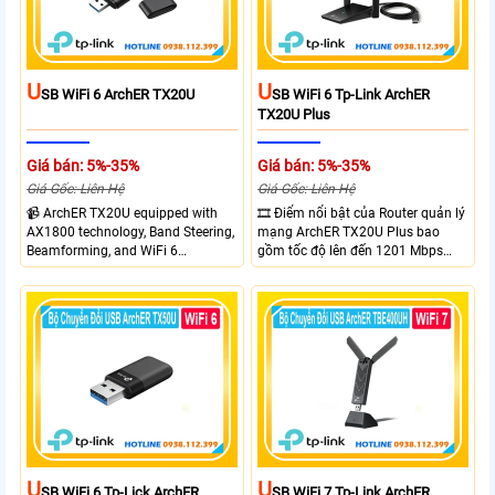
tư
U
U
SB WiFi 6 ArchER TX20U
SB WiFi 6 Tp-Link ArchER
TX20U Plus
Giá bán: 5%-35%
Giá bán: 5%-35%
Giá Gốc: Liên Hệ
Giá Gốc: Liên Hệ
📹 ArchER TX20U equipped with
🎞 Điểm nổi bật của Router quản lý
AX1800 technology, Band Steering,
mạng ArchER TX20U Plus bao
Beamforming, and WiFi 6
gồm tốc độ lên đến 1201 Mbps
transmission. Band Steering
trên băng tần 5 GHz và 574 Mbps
technology optimizes connections,
trên băng tần 2.4 GHz. công nghệ
Beamforming enhances signal
Band Steering, Beamforming và
focus for better coverage. Upgrade
Wifi 6 cung cấp hiệu suất cao và
your network experience with
ổn định cho mạng Wi-Fi của bạn.
leading-edge features.
U
U
SB WiFi 6 Tp-Lick ArchER
SB WiFi 7 Tp-Link ArchER