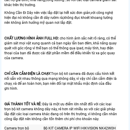
các hộ gia đình, nhà hàng,công xưởng…so với các loại camera giám sát
khác trên thị trường.
Không Cần Đi Dây nên việc lắp đặt lại hết sức đơn giản,với công nghệ
hiện đại nó không cần đi dây rườm rà,không đục khoét khoang tường
nên không ảnh hưởng mỹ quan nơi lắp đặt.
CHẤT LƯƠNG HÌNH ẢNH FULL HD:
cho hình ảnh sắc nét rõ ràng, có thể
giám sát mọi vật xung quanh cả ban ngày lẫn ban đêm, khả năng quay
quét với góc rộng vì thế bạn có thể thông qua ipad, máy tính, hay điện
thoại của bạn đã được cài đặt phần mềm để điều khiển từ xa góc quay
của camera.
CHỈ CẦN CẮM ĐIỆN LÀ CHẠY:
Trọn bộ kit camera đã được cấu hình kết
nối sẳn với nhau thông qua mạng không dây, vì vậy chỉ cần cắm điện là
chạy, và để an toàn hơn, bạn nên đổi lại mật khẩu mặc định của đầu
ghi hình.
GIÁ THÀNH TỐT VÀ RẺ:
Đây là một ưu điểm lớn nhất đối với các loại
trọn bộ kit camera không dây này, rẻ hơn rát nhiều so với các giải pháp
lắp đặt các loại camera khác đang có trên thị trường, vì không cần nhân
công lắp đặt nên không cần tốn thêm chi phí cho khoản này.
Camera trọn bộ
Bộ KIT CAMERA IP WIFI HIKVISION NK42W0H