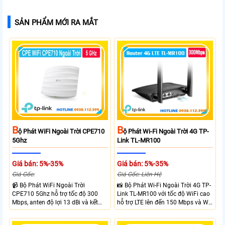
SẢN PHẨM MỚI RA MẮT
B
B
Ộ Phát WiFi Ngoài Trời CPE710
Ộ Phát Wi-Fi Ngoài Trời 4G TP-
5Ghz
Link TL-MR100
Giá bán: 5%-35%
Giá bán: 5%-35%
Giá Gốc:
Giá Gốc: Liên Hệ
📹 Bộ Phát WiFi Ngoài Trời
📸 Bộ Phát Wi-Fi Ngoài Trời 4G TP-
CPE710 5Ghz hỗ trợ tốc độ 300
Link TL-MR100 với tốc độ WiFi cao
Mbps, anten độ lợi 13 dBi và kết
hỗ trợ LTE lên đến 150 Mbps và Wi-
nối đường dài trên 10 km trong
Fi 2.4 GHz lên đến 300 Mbps với
điều kiện phù hợp. Trang bị cổng
thiết kế với vỏ chống chịu thời tiết