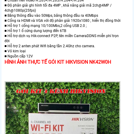
■ Chuẩn nén video H.265+/H.265/H.264+/H.264
■ Độ phân giải ghi hình tối đa 4MP , khả năng giải mã 2ch@4MP /
4ch@1080p(25fps)
■ Băng thông đầu vào 50Mps, băng thông đầu ra 40Mbps
■ Cổng ra HDMI và VGA với độ phân giải 1920x1080 ; hiển thị đồng thời
■ Hỗ trợ 1 cổng mạng 10/100Mbs,2 cổng USB 2.0 ;
■ Hỗ trợ 1 ổ cứng dung lượng đến 6TB
■ Hỗ trợ dịch vụ Hik-connect P2P, tên miền CameraDDNS miễn phí trọn
đời
■ Hỗ trợ 2 anten phát Wifi băng tần 2.4Ghz cho camera.
■ Vỏ kim loại
■ Nguồn cấp 12V
HÌNH ẢNH THỰC TẾ GÓI KIT HIKVISION NK42W0H