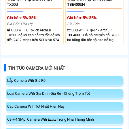
TX50U
TBE400UH
Giá bán: 5%-35%
Giá bán: 5%-35%
Giá Gốc: Liên Hệ
Giá Gốc:
📽 USB WiFi 6 Tp-lick ArchER
🎞 USB WiFi 7 Tp-link ArchER
TX50U độ lợi cao hỗ trợ tốc độ lên
TBE400UH là bộ chuyển đổi Wi-Fi
đến 2402 Mbps trên 5GHz và 574
ba băng tần tốc độ cao hỗ trợ
Mbps trên 2.4GHz mang đến kết
2882 Mbps trên 6GHz, 2882 Mbps
nối không dây nhanh và ổn định.
trên 5GHz và 688 Mbps trên
Tích hợp ăng-ten độ lợi cao mở
2.4GHz. Trang bị 2 ăng-ten ngoài
rộng vùng phủ, giảm độ trễ. USB
công suất cao, kết nối USB 3.0, đi
3.0 tốc độ cao hỗ trợ truyền tải dữ
kèm đế cắm và cáp nối dài. Phù
TIN TỨC CAMERA MỚI NHẤT
liệu nhanh, kết hợp WPA3 tăng
hợp nâng cấp kết nối không dây
cường bảo mật.
tốc độ cao cho máy tính.
Lắp Camera Wifi Giá Rẻ
Loại Camera Wifi Gia Đình Giá Rẻ - Chống Trộm Tốt
Các Camera Wifi Tốt Nhất Hiện Nay
Cs-H4 3Mp: Camera Wifi Ezviz Trong Nhà Thông Minh