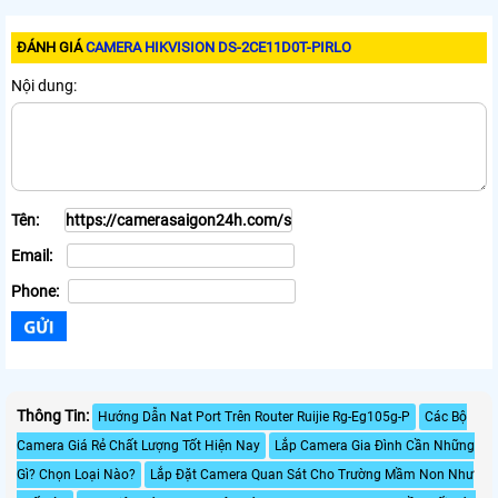
ĐÁNH GIÁ
CAMERA HIKVISION DS-2CE11D0T-PIRLO
Nội dung:
Tên:
Email:
Phone:
Thông Tin:
Hướng Dẫn Nat Port Trên Router Ruijie Rg-Eg105g-P
Các Bộ
Camera Giá Rẻ Chất Lượng Tốt Hiện Nay
Lắp Camera Gia Đình Cần Những
Gì? Chọn Loại Nào?
Lắp Đặt Camera Quan Sát Cho Trường Mầm Non Như