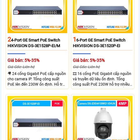
2
1
4-Port GE Smart PoE Switch
6-Port GE Smart PoE Switch
HIKVISION DS-3E1528P-EI/M
HIKVISION DS-3E1520P-EI
Giá bán: 5%-35%
Giá bán: 5%-35%
Giá Gốc: Liên hệ
Giá Gốc: Liên hệ
🎥 24 cổng Gigabit PoE cấp nguồn
🎞 16 cổng PoE Gigabit cấp nguồn
cho camera IP. Tổng công suất
và truyền dữ liệu ổn định. Tổng
PoE lên đến 230W ổn định. Hỗ trợ
công suất PoE 230W hỗ trợ nhiều
truyền PoE xa đến 300 mét. Băng
thiết bị cùng lúc. Tốc độ chuyển
thông chuyển mạch đạt 68 Gbps
mạch 68Gbps đảm bảo hiệu suất
mạnh mẽ.
cao ổn định. Hỗ trợ truyền PoE xa
lên đến 300m cho hệ thống
camera.