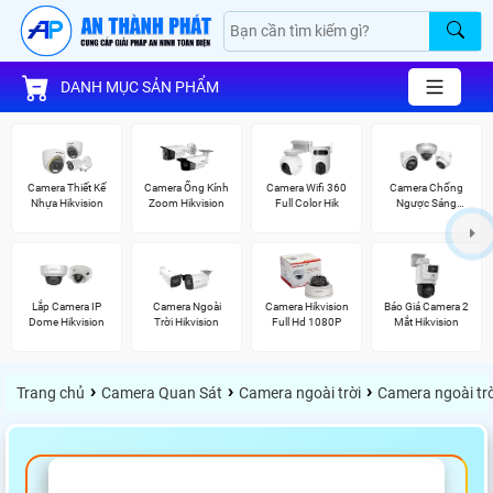
DANH MỤC SẢN PHẨM
Camera Thiết Kế
Camera Ống Kính
Camera Wifi 360
Camera Chống
Nhựa Hikvision
Zoom Hikvision
Full Color Hik
Ngược Sáng
Hikvision
Lắp Camera IP
Camera Ngoài
Camera Hikvision
Báo Giá Camera 2
Dome Hikvision
Trời Hikvision
Full Hd 1080P
Mắt Hikvision
›
›
›
Trang chủ
Camera Quan Sát
Camera ngoài trời
Camera ngoài trờ