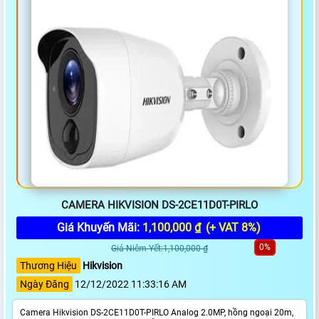
CAMERA HIKVISION DS-2CE11D0T-PIRLO
Giá Khuyến Mãi:
1,100,000 ₫
(+ VAT 8%)
0%
Giá Niêm Yết:1,100,000 ₫
Thương Hiệu
Hikvision
Ngày Đăng
12/12/2022 11:33:16 AM
Camera Hikvision DS-2CE11D0T-PIRLO Analog 2.0MP, hồng ngoại 20m,