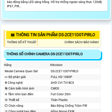
báo động bằng LED sáng trắng. Hỗ trợ chống ngược sáng thực 120dB,
IP67, PIR...
📖 THÔNG TIN SẢN PHẨM DS-2CE11D0T-PIRLO
THÔNG SỐ KỸ THUẬT
CHÍNH SÁCH BẢO HÀNH
THÔNG SỐ CHÍNH CAMERA DS-2CE11D0T-PIRLO
Hãng
Hikvision
Model Camera Quan Sát
DS-2CE11D0T-PIRLO
️👀 Độ phân giải
FULL HD 1080P
®️ Công nghệ
AHD CVI TVI BCS
🔄 Cảm biến hình ảnh
CMOS
❈ Tầm nhìn ban đêm
Full Color 20m
💢 Thiết kế
Thân Plastic
💮 Chức năng
Báo Động Chống Trộm PIR
🥇️ Công nghệ ban đêm
Hồng Ngoại EXIR