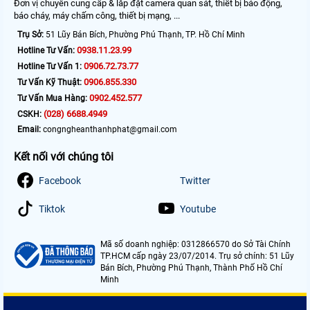
Đơn vị chuyên cung cấp & lắp đặt camera quan sát, thiết bị báo động,
báo cháy, máy chấm công, thiết bị mạng, ...
Trụ Sở:
51 Lũy Bán Bích, Phường Phú Thạnh, TP. Hồ Chí Minh
0938.11.23.99
Hotline Tư Vấn:
0906.72.73.77
Hotline Tư Vấn 1:
0906.855.330
Tư Vấn Kỹ Thuật:
0902.452.577
Tư Vấn Mua Hàng:
(028) 6688.4949
CSKH:
Email:
congngheanthanhphat@gmail.com
Kết nối với chúng tôi
Facebook
Twitter
Tiktok
Youtube
Mã số doanh nghiệp: 0312866570 do Sở Tài Chính
TP.HCM cấp ngày 23/07/2014. Trụ sở chính: 51 Lũy
Bán Bích, Phường Phú Thạnh, Thành Phố Hồ Chí
Minh