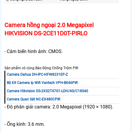
Camera hồng ngoại 2.0 Megapixel
HIKVISION DS-2CE11D0T-PIRLO
- Cảm biến hình ảnh: CMOS.
Sản phẩm có cùng Báo Động Chống Trộm PIR
Camera Dahua DH-IPC-HFW8231EP-Z
Bộ Kit Camera Ip Wifi Vantech VPH-B046PIR
Camera Hikvision DS-2XS2T47G1-LDH/4G/C18S40
Camera Quan Sát NC-EX480CPIR
- Độ phân giải camera: 2.0 Megapixel (1920 × 1080).
- Ống kính: 3.6 mm.