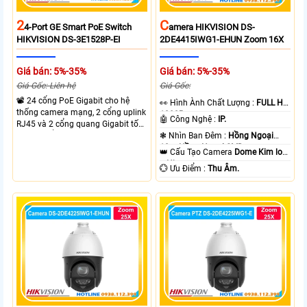
2
C
4-Port GE Smart PoE Switch
Amera HIKVISION DS-
HIKVISION DS-3E1528P-EI
2DE4415IWG1-EHUN Zoom 16X
Giá bán: 5%-35%
Giá bán: 5%-35%
Giá Gốc: Liên hệ
Giá Gốc:
📽 24 cổng PoE Gigabit cho hệ
️👀 Hình Ành Chất Lượng :
FULL HD
thống camera mạng, 2 cổng uplink
1080P .
🤖️ Công Nghệ :
IP.
RJ45 và 2 cổng quang Gigabit tốc
độ cao, Tổng công suất PoE 370W
❃ Nhìn Ban Đêm :
Hồng Ngoại
cấp nguồn nhiều thiết bị.
10m Hồng Ngoại SMD.
👑 Cấu Tạo Camera
Dome Kim loại
+ Nhựa.
️💮 Ưu Điểm :
Thu Âm.