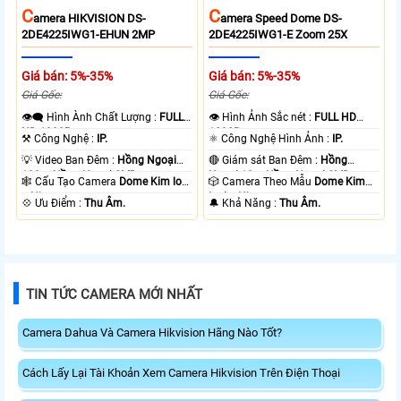
C
C
Amera HIKVISION DS-
Amera Speed Dome DS-
2DE4225IWG1-EHUN 2MP
2DE4225IWG1-E Zoom 25X
Giá bán: 5%-35%
Giá bán: 5%-35%
Giá Gốc:
Giá Gốc:
👁️‍🗨 Hình Ành Chất Lượng :
FULL
👁 Hình Ảnh Sắc nét :
FULL HD
HD 1080P .
1080P .
⚒ Công Nghệ :
IP.
⚛️ Công Nghệ Hình Ảnh :
IP.
💡 Video Ban Đêm :
Hồng Ngoại
🔴 Giám sát Ban Đêm :
Hồng
100m Hồng Ngoại SMD.
Ngoại 10m Hồng Ngoại SMD.
🕸️ Cấu Tạo Camera
Dome Kim loại
🎲 Camera Theo Mẫu
Dome Kim
+ Nhựa.
loại + Nhựa.
️💠 Ưu Điểm :
Thu Âm.
️🔔 Khả Năng :
Thu Âm.
TIN TỨC CAMERA MỚI NHẤT
Camera Dahua Và Camera Hikvision Hãng Nào Tốt?
Cách Lấy Lại Tài Khoản Xem Camera Hikvision Trên Điện Thoại