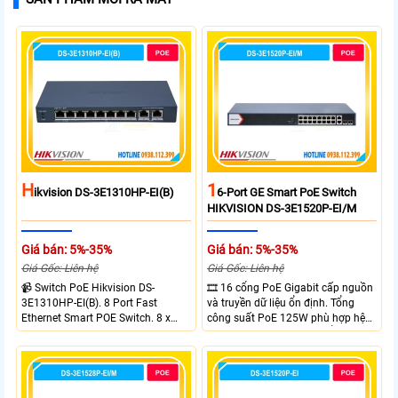
H
1
Ikvision DS-3E1310HP-EI(B)
6-Port GE Smart PoE Switch
HIKVISION DS-3E1520P-EI/M
Giá bán: 5%-35%
Giá bán: 5%-35%
Giá Gốc: Liên hệ
Giá Gốc: Liên hệ
📹 Switch PoE Hikvision DS-
🎞 16 cổng PoE Gigabit cấp nguồn
3E1310HP-EI(B). 8 Port Fast
và truyền dữ liệu ổn định. Tổng
Ethernet Smart POE Switch. 8 x
công suất PoE 125W phù hợp hệ
10/100M PoE Ports, 2 x Gigabit
thống camera IP vừa. 2 cổng RJ45
Uplink Ports.
Gigabit và 2 cổng quang SFP mở
rộng linh hoạt. Hỗ trợ truyền PoE
xa tối đa lên đến 300 mét.