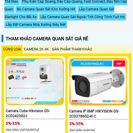
Thế Nào
Phụ Kiện Cáp Quang, Dây Cáp Quang, Fast Connect, Đầu Nối Cáp
Quan
Bộ Camera Quan Sát Kho Xưởng Hd
Lắp Camera Quan Sát
Starlight Cho Bãi Xe
Lắp Camera Quan Sát Ngoài Trời Công Trình Full Hd
Lắp Đặt Camera Nhà Xưởng Siêu Nét
THAM KHẢO CAMERA QUAN SÁT GIÁ RẺ
CÙNG LOẠI
CAMERA 2K 4K
SẢN PHẨM THAM KHẢO
Camera Cube Hikvision DS-
Camera IP 8MP HIKVISION DS-
2CD2423G2-I
2CD2T86G2-4I C
5%-35%
5%-35%
Giá Gốc: 2,810,000 ₫
Giá Gốc: Liên hệ