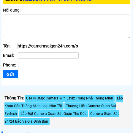
Nội dung:
Tên:
Email:
Phone:
Thông Tin:
Cs-H4 3Mp: Camera Wifi Ezviz Trong Nhà Thông Minh
Lắp
Khóa Cửa Thông Minh Loại Nào Tốt
Thuong Hiêu Camera Quan Sat
Eyetech
Lắp Đặt Camera Quan Sát Quận Thủ Đức
Camera Giám Sát
24/24 Bảo Vệ Gia Đình Bạn