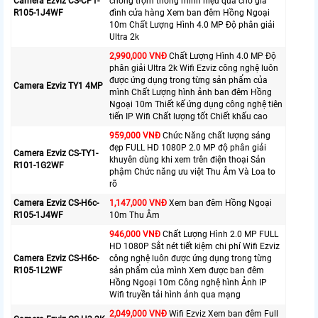
Camera Ezviz CS-CP1-
chống trộm thông minh hiệu quả cho gia
R105-1J4WF
đình cửa hàng Xem ban đêm Hồng Ngoại
10m Chất Lượng Hình 4.0 MP Độ phân giải
Ultra 2k
2,990,000 VNĐ
Chất Lượng Hình 4.0 MP Độ
phân giải Ultra 2k Wifi Ezviz công nghệ luôn
được ứng dụng trong từng sản phẩm của
Camera Ezviz TY1 4MP
mình Chất Lượng hình ảnh ban đêm Hồng
Ngoại 10m Thiết kế ứng dụng công nghệ tiên
tiến IP Wifi Chất lượng tốt Chiết khấu cao
959,000 VNĐ
Chức Năng chất lượng sáng
đẹp FULL HD 1080P 2.0 MP độ phân giải
Camera Ezviz CS-TY1-
khuyên dùng khi xem trên điện thoại Sản
R101-1G2WF
phậm Chức năng ưu việt Thu Âm Và Loa to
rõ
Camera Ezviz CS-H6c-
1,147,000 VNĐ
Xem ban đêm Hồng Ngoại
R105-1J4WF
10m Thu Âm
946,000 VNĐ
Chất Lượng Hình 2.0 MP FULL
HD 1080P Sắt nét tiết kiệm chi phí Wifi Ezviz
Camera Ezviz CS-H6c-
công nghệ luôn được ứng dụng trong từng
R105-1L2WF
sản phẩm của mình Xem được ban đêm
Hồng Ngoại 10m Công nghệ hình Ảnh IP
Wifi truyền tải hình ảnh qua mạng
2,049,000 VNĐ
Wifi Ezviz Xem ban đêm Full