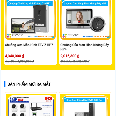
Chuông Cửa Màn Hình EZVIZ HP7
Chuông Cửa Màn Hình Không Dây
HP4
4,340,000 ₫
2,015,300 ₫
Giá Gốc: 6,200,000 ₫
Giá Gốc: 2,879,000 ₫
SẢN PHẨM MỚI RA MẮT