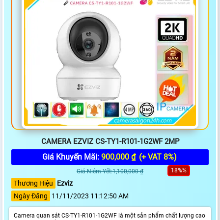
CAMERA EZVIZ CS-TY1-R101-1G2WF 2MP
Giá Khuyến Mãi:
900,000 ₫
(+ VAT 8%)
18%%
Giá Niêm Yết:1,100,000 ₫
Thương Hiệu
Ezviz
Ngày Đăng
11/11/2023 11:12:50 AM
Camera quan sát CS-TY1-R101-1G2WF là một sản phẩm chất lượng cao