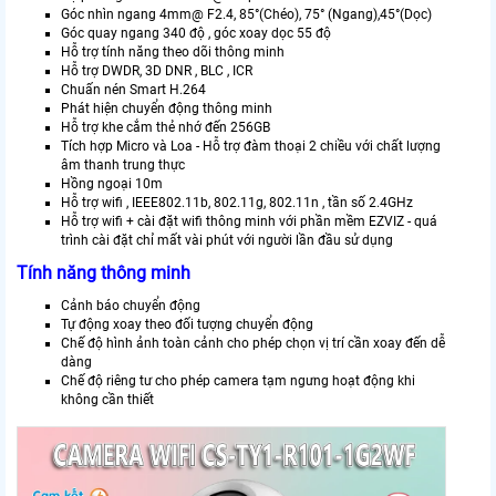
Góc nhìn ngang 4mm@ F2.4, 85°(Chéo), 75° (Ngang),45°(Dọc)
Góc quay ngang 340 độ , góc xoay dọc 55 độ
Hỗ trợ tính năng theo dõi thông minh
Hỗ trợ DWDR, 3D DNR , BLC , ICR
Chuấn nén Smart H.264
Phát hiện chuyển động thông minh
Hỗ trợ khe cắm thẻ nhớ đến 256GB
Tích hợp Micro và Loa - Hỗ trợ đàm thoại 2 chiều với chất lượng
âm thanh trung thực
Hồng ngoại 10m
Hỗ trợ wifi , IEEE802.11b, 802.11g, 802.11n , tần số 2.4GHz
Hỗ trợ wifi + cài đặt wifi thông minh với phần mềm EZVIZ - quá
trình cài đặt chỉ mất vài phút với người lần đầu sử dụng
Tính năng thông minh
Cảnh báo chuyển động
Tự động xoay theo đối tượng chuyển động
Chế độ hình ảnh toàn cảnh cho phép chọn vị trí cần xoay đến dễ
dàng
Chế độ riêng tư cho phép camera tạm ngưng hoạt động khi
không cần thiết