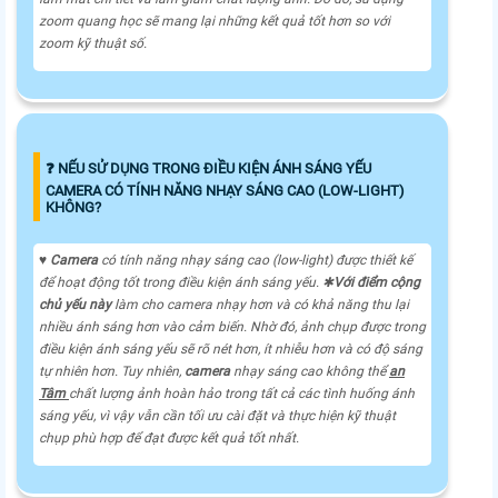
zoom quang học sẽ mang lại những kết quả tốt hơn so với
zoom kỹ thuật số.
❓ NẾU SỬ DỤNG TRONG ĐIỀU KIỆN ÁNH SÁNG YẾU
CAMERA CÓ TÍNH NĂNG NHẠY SÁNG CAO (LOW-LIGHT)
KHÔNG?
♥️
Camera
có tính năng nhạy sáng cao (low-light) được thiết kế
để hoạt động tốt trong điều kiện ánh sáng yếu. ✱
Với điểm cộng
chủ yếu này
làm cho camera nhạy hơn và có khả năng thu lại
nhiều ánh sáng hơn vào cảm biến. Nhờ đó, ảnh chụp được trong
điều kiện ánh sáng yếu sẽ rõ nét hơn, ít nhiễu hơn và có độ sáng
tự nhiên hơn. Tuy nhiên,
camera
nhạy sáng cao không thể
an
Tâm
chất lượng ảnh hoàn hảo trong tất cả các tình huống ánh
sáng yếu, vì vậy vẫn cần tối ưu cài đặt và thực hiện kỹ thuật
chụp phù hợp để đạt được kết quả tốt nhất.