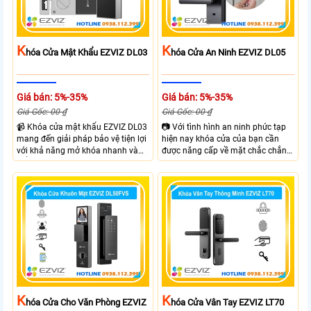
K
K
Hóa Cửa Mật Khẩu EZVIZ DL03
Hóa Cửa An Ninh EZVIZ DL05
Giá bán: 5%-35%
Giá bán: 5%-35%
Giá Gốc: 00 ₫
Giá Gốc: 00 ₫
📹 Khóa cửa mật khẩu EZVIZ DL03
📷 Với tình hình an ninh phức tạp
mang đến giải pháp bảo vệ tiện lợi
hiện nay khóa cửa của bạn cần
với khả năng mở khóa nhanh và
được năng cấp về mặt chắc chắn
kiểm soát linh hoạt. Khóa cửa cửa
và công nghệ giúp đảm bảo an
EZVIZ kết nối trực tiếp với điện
ninh và kiểm soát ra vào hiệu quả
thoại qua APP EZVIZ hỗ trợ theo
hơn. Với Khóa Cửa An Ninh EZVIZ
dõi và điều khiển khóa cửa từ xa
DL05 bạn sẽ sở hữu khóa cửa với 6
phù hợp cho nhà ở căn hộ hoặc
hình thức mở khóa và nhiều chức
văn phòng hiện đại.
năng an ninh như Cảnh báo phá
hoại và kiểm soát ra vào từ xa
ngay trên điện thoại
K
K
Hóa Cửa Cho Văn Phòng EZVIZ
Hóa Cửa Vân Tay EZVIZ LT70