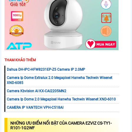
THAM KHẢO THÊM
Dahua DH-IPC-HFW8231EP-Z5 Camera IP 2.0MP
Camera Ip Dome Extralux 2.0 Megapixel Hanwha Techwin Wisenet
XND-6085
Camera Kbvision AI KX-CAi2205MN2
Camera Ip Dome 2.0 Megapixel Hanwha Techwin Wisenet XND-6010
CAMERA IP VANTECH VPH-C518AI
NHỮNG ƯU ĐIỂM NỔI BẬT CỦA CAMERA EZVIZ CS-TY1-
R101-1G2WF