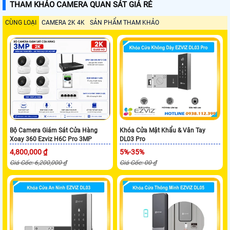
THAM KHẢO CAMERA QUAN SÁT GIÁ RẺ
CÙNG LOẠI
CAMERA 2K 4K
SẢN PHẨM THAM KHẢO
Bộ Camera Giám Sát Cửa Hàng
Khóa Cửa Mật Khẩu & Vân Tay
Xoay 360 Ezviz H6C Pro 3MP
DL03 Pro
4,800,000 ₫
5%-35%
Giá Gốc: 6,200,000 ₫
Giá Gốc: 00 ₫