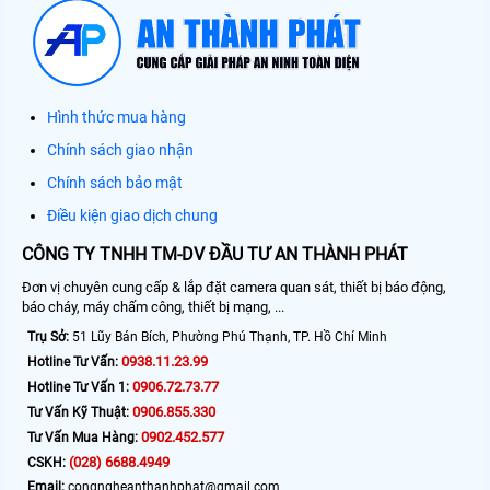
Hình thức mua hàng
Chính sách giao nhận
Chính sách bảo mật
Điều kiện giao dịch chung
CÔNG TY TNHH TM-DV ĐẦU TƯ AN THÀNH PHÁT
Đơn vị chuyên cung cấp & lắp đặt camera quan sát, thiết bị báo động,
báo cháy, máy chấm công, thiết bị mạng, ...
Trụ Sở:
51 Lũy Bán Bích, Phường Phú Thạnh, TP. Hồ Chí Minh
0938.11.23.99
Hotline Tư Vấn:
0906.72.73.77
Hotline Tư Vấn 1:
0906.855.330
Tư Vấn Kỹ Thuật:
0902.452.577
Tư Vấn Mua Hàng:
(028) 6688.4949
CSKH:
Email:
congngheanthanhphat@gmail.com