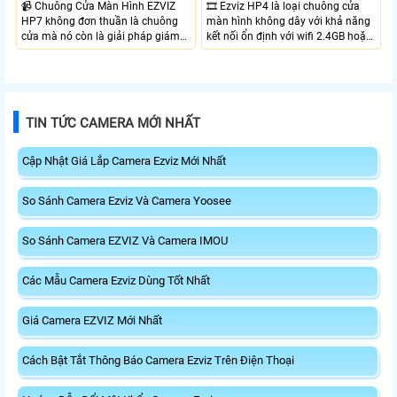
📹 Chuông Cửa Màn Hình EZVIZ
🎞 Ezviz HP4 là loại chuông cửa
HP7 không đơn thuần là chuông
màn hình không dây với khả năng
cửa mà nó còn là giải pháp giám
kết nối ổn định với wifi 2.4GB hoặc
sát an ninh toàn diện cho khu vực
tần số trộn. Với camera chuông
cổng nhà mà không cần lắp
cửa gốc rộng bao quát toàn bộ
camera giám sát thông thương.
khu vực ra vào độ phân giải Full
Với camera được tích hợp trong bộ
HD giám sát rỏ nét, khây thẻ nhớ
chuông cửa với độ phân giải 2K
lên đến 512Gb lưu trữ video và các
TIN TỨC CAMERA MỚI NHẤT
đảm bảo khu vực ra vào luôn được
sự kiện, tích hợp Micro và loa đàm
giám sát
thoại 2 chiều
Cập Nhật Giá Lắp Camera Ezviz Mới Nhất
So Sánh Camera Ezviz Và Camera Yoosee
So Sánh Camera EZVIZ Và Camera IMOU
Các Mẫu Camera Ezviz Dùng Tốt Nhất
Giá Camera EZVIZ Mới Nhất
Cách Bật Tắt Thông Báo Camera Ezviz Trên Điện Thoại