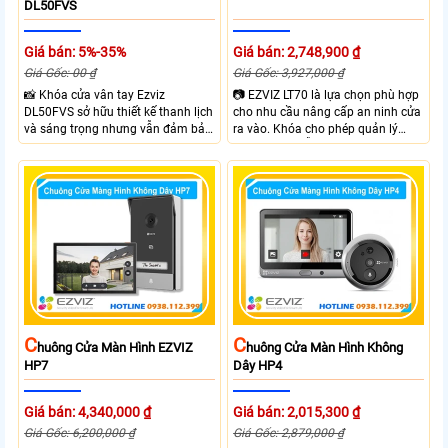
DL50FVS
Giá bán: 5%-35%
Giá bán: 2,748,900 ₫
Giá Gốc: 00 ₫
Giá Gốc: 3,927,000 ₫
📸 Khóa cửa vân tay Ezviz
📷 EZVIZ LT70 là lựa chọn phù hợp
DL50FVS sở hữu thiết kế thanh lịch
cho nhu cầu nâng cấp an ninh cửa
và sáng trọng nhưng vẫn đảm bảo
ra vào. Khóa cho phép quản lý
sự chắc chắn với cùng nhiều
người dùng dễ dàng theo dõi trạng
phương thức mở cửa tiện lợi như
thái hoạt động và hỗ trợ cảnh báo
vân tay, mật khẩu, thẻ từ và điều
thông minh qua điện thoại. Khóa
khiển từ xa qua app. Ezviz
cửa mang lại sự tiện lợi nhờ sự linh
DL50FVS hỗ trợ quản lý người
hoạt trong cách sử dụng như vân
dùng cảnh báo an ninh và kiểm tra
tay, mật khẩu và thẻ từ đảm bảo
trạng thái khóa giúp kiểm soát ra
kiểm soát ra vào hiệu quả.
vào từ xa qua app EZVIZ
C
C
Huông Cửa Màn Hình EZVIZ
Huông Cửa Màn Hình Không
HP7
Dây HP4
Giá bán: 4,340,000 ₫
Giá bán: 2,015,300 ₫
Giá Gốc: 6,200,000 ₫
Giá Gốc: 2,879,000 ₫