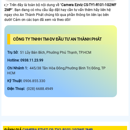
👉 Trên đây là toàn bộ nội dung về "
Camera Ezviz
CS-TY1-R101-1G2WF
2MP
". Bạn đang có nhu cầu lắp đặt hay cần tư vấn thêm hãy liên hệ
ngay cho An Thành Phát chúng tôi qua phần thông tin liên lạc bên
dưới! Cảm ơn các bạn đã xem và theo dõi!
CÔNG TY TNHH TM-DV ĐẦU TƯ AN THÀNH PHÁT
Trụ Sở:
51 Lũy Bán Bích, Phường Phú Thạnh, TP.HCM
Hotline: 0938.11.23.99
Chi Nhánh 1:
445/38 Tân Hòa Đông,Phường Bình Trị Đông, TP
HCM
Kỹ Thuật:
0906.855.330
Điện Thoại:
(028) 6688.4949
ĐÁNH GIÁ
CAMERA EZVIZ CS-TY1-R101-1G2WF 2MP