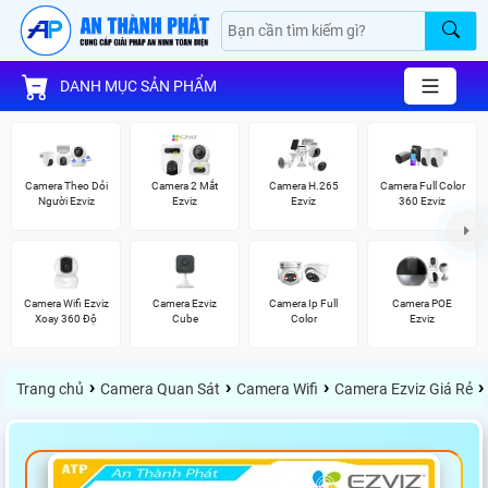
DANH MỤC SẢN PHẨM
Camera Theo Dỏi
Camera 2 Mắt
Camera H.265
Camera Full Color
Người Ezviz
Ezviz
Ezviz
360 Ezviz
Camera Wifi Ezviz
Camera Ezviz
Camera Ip Full
Camera POE
Xoay 360 Độ
Cube
Color
Ezviz
›
›
›
›
Trang chủ
Camera Quan Sát
Camera Wifi
Camera Ezviz Giá Rẻ