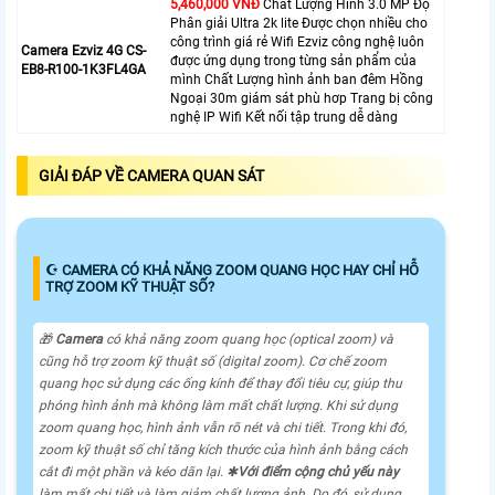
5,460,000 VNĐ
Chất Lượng Hình 3.0 MP Độ
Phân giải Ultra 2k lite Được chọn nhiều cho
công trình giá rẻ Wifi Ezviz công nghệ luôn
Camera Ezviz 4G CS-
được ứng dụng trong từng sản phẩm của
EB8-R100-1K3FL4GA
mình Chất Lượng hình ảnh ban đêm Hồng
Ngoại 30m giám sát phù hơp Trang bị công
nghệ IP Wifi Kết nối tập trung dễ dàng
GIẢI ĐÁP VỀ CAMERA QUAN SÁT
☪ CAMERA CÓ KHẢ NĂNG ZOOM QUANG HỌC HAY CHỈ HỖ
TRỢ ZOOM KỸ THUẬT SỐ?
🎁
Camera
có khả năng zoom quang học (optical zoom) và
cũng hỗ trợ zoom kỹ thuật số (digital zoom). Cơ chế zoom
quang học sử dụng các ống kính để thay đổi tiêu cự, giúp thu
phóng hình ảnh mà không làm mất chất lượng. Khi sử dụng
zoom quang học, hình ảnh vẫn rõ nét và chi tiết. Trong khi đó,
zoom kỹ thuật số chỉ tăng kích thước của hình ảnh bằng cách
cắt đi một phần và kéo dãn lại. ✱
Với điểm cộng chủ yếu này
làm mất chi tiết và làm giảm chất lượng ảnh. Do đó, sử dụng