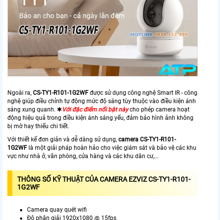
Ngoài ra,
CS-TY1-R101-1G2WF
được sử dụng công nghệ Smart IR - công
nghệ giúp điều chỉnh tự động mức độ sáng tùy thuộc vào điều kiện ánh
sáng xung quanh. ✱
Với đặc điểm nổi bật này
cho phép camera hoạt
động hiệu quả trong điều kiện ánh sáng yếu, đảm bảo hình ảnh không
bị mờ hay thiếu chi tiết.
Với thiết kế đơn giản và dễ dàng sử dụng,
camera
CS-TY1-R101-
1G2WF
là một giải pháp hoàn hảo cho việc giám sát và bảo vệ các khu
vực như nhà ở, văn phòng, cửa hàng và các khu dân cư,...
THÔNG SỐ KỸ THUẬT CỦA CAMERA EZVIZ CS-TY1-R101-
1G2WF
Camera quay quét wifi
Độ phân giải 1920x1080 @ 15fps