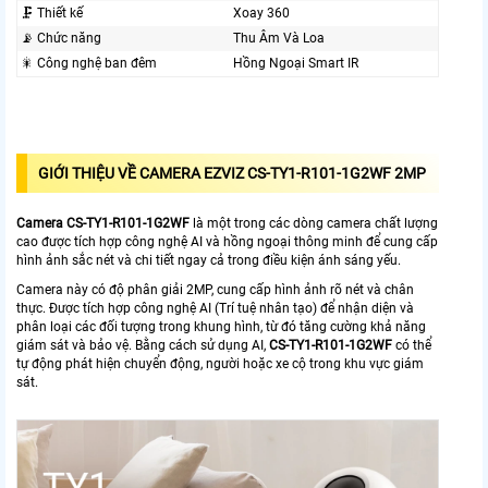
🗜️ Thiết kế
Xoay 360
📡 Chức năng
Thu Âm Và Loa
🎇 Công nghệ ban đêm
Hồng Ngoại Smart IR
GIỚI THIỆU VỀ CAMERA EZVIZ CS-TY1-R101-1G2WF 2MP
Camera
CS-TY1-R101-1G2WF
là một trong các dòng camera chất lượng
cao được tích hợp công nghệ AI và hồng ngoại thông minh để cung cấp
hình ảnh sắc nét và chi tiết ngay cả trong điều kiện ánh sáng yếu.
Camera này có độ phân giải 2MP, cung cấp hình ảnh rõ nét và chân
thực. Được tích hợp công nghệ AI (Trí tuệ nhân tạo) để nhận diện và
phân loại các đối tượng trong khung hình, từ đó tăng cường khả năng
giám sát và bảo vệ. Bằng cách sử dụng AI,
CS-TY1-R101-1G2WF
có thể
tự động phát hiện chuyển động, người hoặc xe cộ trong khu vực giám
sát.