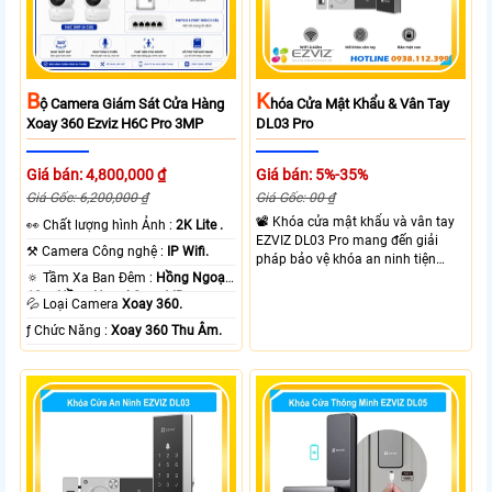
B
K
Ộ Camera Giám Sát Cửa Hàng
Hóa Cửa Mật Khẩu & Vân Tay
Xoay 360 Ezviz H6C Pro 3MP
DL03 Pro
Giá bán: 4,800,000 ₫
Giá bán: 5%-35%
Giá Gốc: 6,200,000 ₫
Giá Gốc: 00 ₫
📽 Khóa cửa mật khẩu và vân tay
️👀 Chất lượng hình Ảnh :
2K Lite .
EZVIZ DL03 Pro mang đến giải
⚒ Camera Công nghệ :
IP Wifi.
pháp bảo vệ khóa an ninh tiện
🔅 Tầm Xa Ban Đêm :
Hồng Ngoại
dụng và linh hoạt với nhiều hình
10m Hồng Ngoại Smart IR.
thưc mở khóa cùng với thiết kế gọn
💦 Loại Camera
Xoay 360.
gàng và chắc chắn. EZVIZ DL03
️ƒ Chức Năng :
Xoay 360 Thu Âm.
Pro hỗ trợ mở khóa nhanh dễ sử
dụng phù hợp cho gia đình và văn
phòng giúp kiểm soát ra vào linh
hoạt.