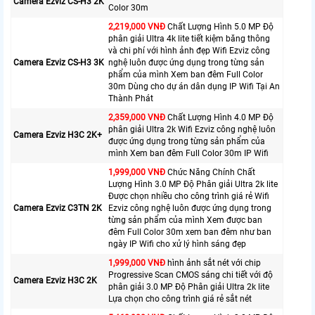
Camera Ezviz CS-H3 2K
Color 30m
2,219,000 VNĐ
Chất Lượng Hình 5.0 MP Độ
phân giải Ultra 4k lite tiết kiệm băng thông
và chi phí với hình ảnh đẹp Wifi Ezviz công
Camera Ezviz CS-H3 3K
nghệ luôn được ứng dụng trong từng sản
phẩm của mình Xem ban đêm Full Color
30m Dùng cho dự án dân dụng IP Wifi Tại An
Thành Phát
2,359,000 VNĐ
Chất Lượng Hình 4.0 MP Độ
phân giải Ultra 2k Wifi Ezviz công nghệ luôn
Camera Ezviz H3C 2K+
được ứng dụng trong từng sản phẩm của
mình Xem ban đêm Full Color 30m IP Wifi
1,999,000 VNĐ
Chức Năng Chính Chất
Lượng Hình 3.0 MP Độ Phân giải Ultra 2k lite
Được chọn nhiều cho công trình giá rẻ Wifi
Camera Ezviz C3TN 2K
Ezviz công nghệ luôn được ứng dụng trong
từng sản phẩm của mình Xem được ban
đêm Full Color 30m xem ban đêm như ban
ngày IP Wifi cho xử lý hình sáng đẹp
1,999,000 VNĐ
hình ảnh sắt nét với chip
Progressive Scan CMOS sáng chi tiết với độ
Camera Ezviz H3C 2K
phân giải 3.0 MP Độ Phân giải Ultra 2k lite
Lựa chọn cho công trình giá rẻ sắt nét