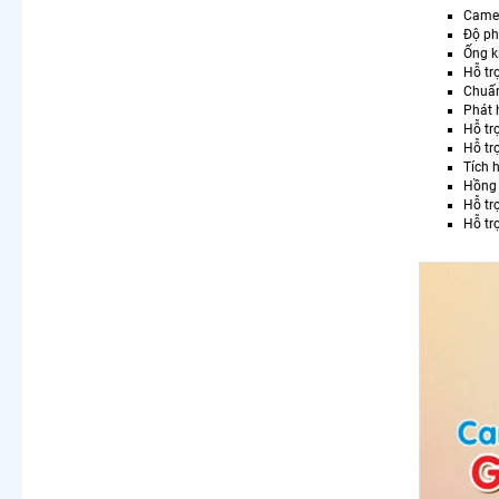
Camer
Độ p
Ống k
Hỗ tr
Chuấ
Phát 
Hỗ tr
Hỗ tr
Tích 
Hồng
Hỗ t
Hỗ tr