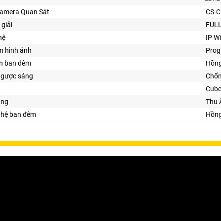
Camera Quan Sát
CS-C
 giải
FULL
hệ
IP Wi
n hình ảnh
Prog
ìn ban đêm
Hồng
ngược sáng
Chố
Cub
ăng
Thu 
ghệ ban đêm
Hồng