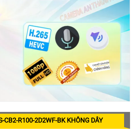
S-CB2-R100-2D2WF-BK KHÔNG DÂY