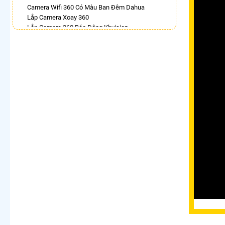
Camera Wifi 360 Có Màu Ban Đêm Dahua
Lắp Camera Xoay 360
Lắp Camera 360 Báo Động Kbvision
Camera Ezviz 360
Lắp Camera Wifi Ngoài Trời Xoay 360 Chính Hãng
Dahua
Camera Ebitcam 360
Lắp Camera Ip Dahua 360
Camera Xoay 360 Hikvision
LẮP CAMERA THEO NHU CẦU
Lắp Camera Văn Phòng Giá Rẻ
Lắp Camera Nhà Xưởng Giá Rẻ
Lắp Camera Gia Đình Giá Rẻ
Lắp Camera Kho Hàng Giá Rẻ
Lắp Camera Cửa Hàng Giá Rẻ
Lắp Camera Wifi Giá Rẻ Chính Hãng
Lắp Camera Công Trình Giá Rẻ
Camera 360 Giá Rẻ