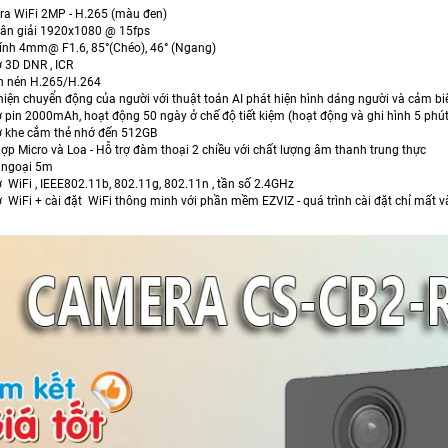
a WiFi 2MP - H.265 (màu đen)
hân giải 1920x1080 @ 15fps
ính 4mm@ F1.6, 85°(Chéo), 46° (Ngang)
ợ 3D DNR , ICR
n nén H.265/H.264
hiện chuyển động của người với thuật toán AI phát hiện hình dáng người và cảm bi
ợ pin 2000mAh, hoạt động 50 ngày ở chế độ tiết kiệm (hoạt động và ghi hình 5 phú
ợ khe cắm thẻ nhớ đến 512GB
hợp Micro và Loa - Hỗ trợ đàm thoại 2 chiều với chất lượng âm thanh trung thực
 ngoại 5m
rợ WiFi , IEEE802.11b, 802.11g, 802.11n , tần số 2.4GHz
ợ WiFi + cài đặt WiFi thông minh với phần mềm EZVIZ - quá trình cài đặt chỉ mất và