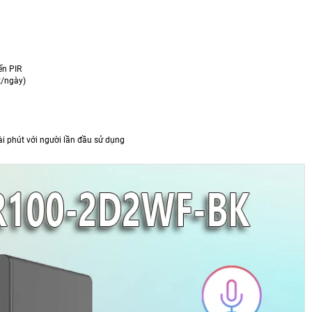
ến PIR
t/ngày)
i phút với người lần đầu sử dụng