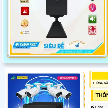
THÔNG SỐ
THÔN
📸 Hãng