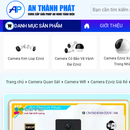
GIỚI THIỆU
DANH MỤC SẢN PHẨM
Camera Ezviz X
Camera Kim Loại Ezviz
Camera Có Bảo Vệ Vành
Trong Nh
Đai Ezviz
›
›
›
Trang chủ
Camera Quan Sát
Camera Wifi
Camera Ezviz Giá Rẻ