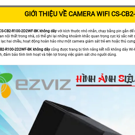
GIỚI THIỆU VỀ CAMERA WIFI CS-CB
 CS-CB2-R100-2D2WF-BK không dây
với kích thước nhỏ nhắn, chạy bằng pin gắn đế 
an nội thất trong nhà, có thể ghi lại những khoảnh khắc quan trọng cực kỳ sắc nét
n lạc hai chiều, hoạt động hoàn hảo như một camera giám sát trẻ em hoặc thú cưng
B2-R100-2D2WF-BK không dây
cũng được trang bị tính năng kết nối không dây Wi-
, đảm bảo tính linh hoạt và tiện lợi trong việc giám sát cho người dùng.