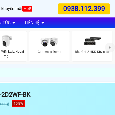
0938.112.399
 khuyến mãi
Hot!
N TỨC
LIÊN HỆ
Wifi Ezviz Ngoài
Camera Ip Dome
Đầu GHi 2 HDD Kbvision
Trời
-2D2WF-BK
10%%
,000 ₫