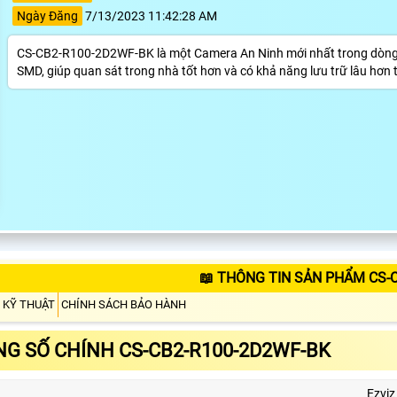
Ngày Đăng
7/13/2023 11:42:28 AM
CS-CB2-R100-2D2WF-BK là một Camera An Ninh mới nhất trong dòng 
SMD, giúp quan sát trong nhà tốt hơn và có khả năng lưu trữ lâu h
📖 THÔNG TIN SẢN PHẨM CS-
 KỸ THUẬT
CHÍNH SÁCH BẢO HÀNH
G SỐ CHÍNH CS-CB2-R100-2D2WF-BK
Ezviz