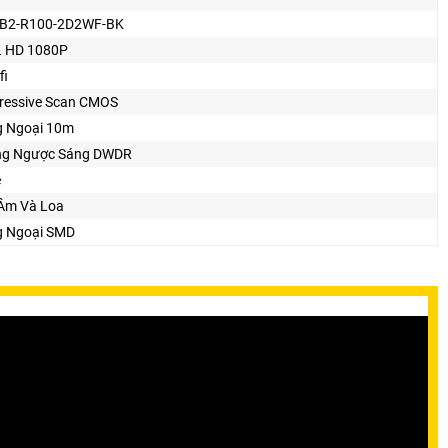
B2-R100-2D2WF-BK
 HD 1080P
fi
ressive Scan CMOS
 Ngoại 10m
ng Ngược Sáng DWDR
e
Âm Và Loa
 Ngoại SMD