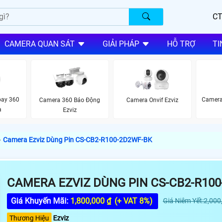
CT
CAMERA QUAN SÁT
GIẢI PHÁP
HỖ TRỢ
TI
oay 360
Camera 
Camera 360 Báo Động
Camera Onvif Ezviz
à
Ezviz
›
Camera Ezviz Dùng Pin CS-CB2-R100-2D2WF-BK
CAMERA EZVIZ DÙNG PIN CS-CB2-R100
Giá Khuyến Mãi:
1,800,000 ₫
(+ VAT 8%)
Giá Niêm Yết:2,000
Thương Hiệu
Ezviz