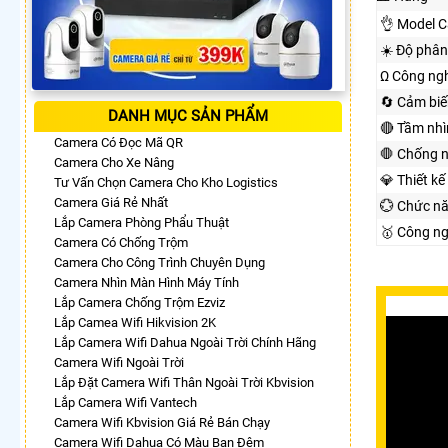
👌 Model 
☀️ Độ phân
Ω Công ng
🔄 Cảm biế
DANH MỤC SẢN PHẨM
🔴 Tầm nh
Camera Có Đọc Mã QR
🛑 Chống 
Camera Cho Xe Nâng
💎 Thiết kế
Tư Vấn Chọn Camera Cho Kho Logistics
Camera Giá Rẻ Nhất
💮 Chức n
Lắp Camera Phòng Phẩu Thuật
🥇️ Công n
Camera Có Chống Trộm
Camera Cho Công Trình Chuyên Dụng
Camera Nhìn Màn Hình Máy Tính
Lắp Camera Chống Trộm Ezviz
Lắp Camea Wifi Hikvision 2K
Lắp Camera Wifi Dahua Ngoài Trời Chính Hãng
Camera Wifi Ngoài Trời
Lắp Đặt Camera Wifi Thân Ngoài Trời Kbvision
Lắp Camera Wifi Vantech
Camera Wifi Kbvision Giá Rẻ Bán Chạy
Camera Wifi Dahua Có Màu Ban Đêm