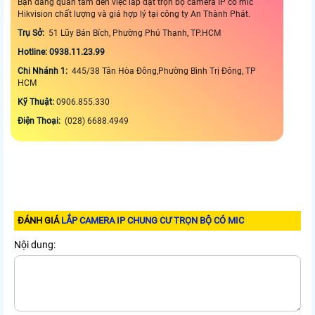
Bạn đang quan tâm đến việc lắp đặt trọn bộ camera IP có mic
Hikvision chất lượng và giá hợp lý tại công ty An Thành Phát.
Trụ Sở:
51 Lũy Bán Bích, Phường Phú Thạnh, TP.HCM
Hotline: 0938.11.23.99
Chi Nhánh 1:
445/38 Tân Hòa Đông,Phường Bình Trị Đông, TP
HCM
Kỹ Thuật:
0906.855.330
Điện Thoại:
(028) 6688.4949
ĐÁNH GIÁ
LẮP CAMERA IP CHUNG CƯ TRỌN BỘ CÓ MIC
Nội dung: