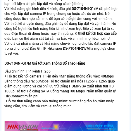
bạn tiết kiệm chi phí lắp đặt và nâng cấp hệ thống.
Với khả năng ghi hình đến 4 kênh, đầu ghi
DS-7104NI-Q1/M
rất phù hợp
cho việc lắp đặt camera IP trong chung cư hoặc các dự án nhỏ. Nó
cũng được tích hợp sẵn mic để bạn có thể ghi âm cùng với hình ảnh.
Với thiết kế chuyên dụng, đầu ghi này dễ dàng lắp đặt và vận hành. Nó
cũng hỗ trợ nhiều tính năng tiện ích như xem trực tiếp và xem lại từ xa
qua điện thoại di động hoặc máy tính bảng. 💢
thiết kế tích hợp cao cấp
giúp bạn có thể giám sát tài sản và bảo vệ an ninh mọi lúc, mọi nơi.
Với giá cả phải chăng và khả năng chuyên dụng cho lắp đặt camera IP
trong chung cư, Đầu Ghi IP Hikvision
DS-7104NI-Q1/M
là một lựa chọn
tuyệt vời.
DS-7104NI-Q1/M Giá tốt Xem Thông Số Theo Hãng
Đầu ghi hình IP 4 kênh H.265
+ Hỗ trợ kết nối camera IP lên đến 4MP Băng thông đầu vào: 40Mbps
Băng thông đầu ra: 60Mbps Hỗ trợ chuẩn mã hóa H.265+/H.265 giúp
giảm dung lượng và chi phí lưu trữ Cổng HDMI/VGA xuất hình full HD
1080p Hỗ trợ 1 ổ cứng SATA Cổng mạng100 Mbps Phần mềm quản lý
Hik-Connect miễn phí
. Hỗ trợ tính năng cảnh báo thông minh: Vượt hàng rào ảo, xâm nhập
vùng cấm, tìm kiếm và xem lại thông minh.