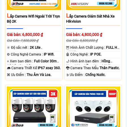
L
L
Ắp Camera Wifi Ngoài Trời Trọn
Ắp Camera Giám Sát Nhà Xe
Bộ 2K
Hikvision
Giá bán: 6,800,000 ₫
Giá bán: 4,800,000 ₫
Giá Gốc: 7,500,000 ₫
Giá Gốc: 5,500,000 ₫
🔆 Độ sắc nét :
2K Lite .
🦉 Hình Ành Chất Lượng :
FULL HD
1080P .
⚙ Công Nghệ Camera :
IP Wifi.
🤖️ Công Nghệ :
IP POE.
⭐ Xem ban đêm :
Full Color 30m
🌙 Hình ảnh ban đêm :
Hồng
Có Màu Ban Ðêm.
Ngoại 20m Hồng Ngoại SMD.
🌧️ Camera Thiết Kế
IP67 xoay 360.
🐉️ Camera Theo Mẫu
Thân Plastic.
️⌘ Ưu Điểm :
Thu Âm Và Loa.
️➲ Ưu Điểm :
Chống Nước.