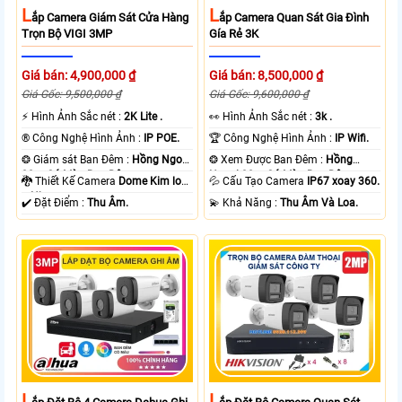
L
L
Ắp Camera Giám Sát Cửa Hàng
Ắp Camera Quan Sát Gia Đình
Trọn Bộ VIGI 3MP
Gía Rẻ 3K
Giá bán: 4,900,000 ₫
Giá bán: 8,500,000 ₫
Giá Gốc: 9,500,000 ₫
Giá Gốc: 9,600,000 ₫
️⚡ Hình Ảnh Sắc nét :
2K Lite .
️👀 Hình Ảnh Sắc nét :
3k .
®️ Công Nghệ Hình Ảnh :
IP POE.
🏆 Công Nghệ Hình Ảnh :
IP Wifi.
❂ Giám sát Ban Đêm :
Hồng Ngoại
❂ Xem Được Ban Đêm :
Hồng
30m Có Màu Ban Ðêm.
Ngoại 30m Có Màu Ban Ðêm.
🐉️ Thiết Kế Camera
Dome Kim loại
💦 Cấu Tạo Camera
IP67 xoay 360.
+ Nhựa.
️✔️ Đặt Điểm :
Thu Âm.
️💫 Khả Năng :
Thu Âm Và Loa.
L
L