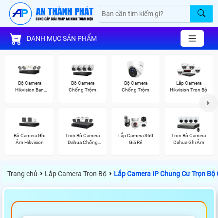
DANH MỤC SẢN PHẨM
Bộ Camera
Bô Camera
Bộ Camera
Lắp Camera
Hikvision Ban
Chống Trộm
Chống Trộm
Hikvision Trọn Bộ
Đêm Có Màu
Hikvision
Hikvision
Bộ Camera Ghi
Trọn Bộ Camera
Lắp Camera 360
Trọn Bộ Camera
Âm Hikvision
Dahua Chống
Giá Rẻ
Dahua Ghi Âm
Trộm
›
›
Trang chủ
Lắp Camera Trọn Bộ
Lắp Camera IP Chung Cư Trọn Bộ 