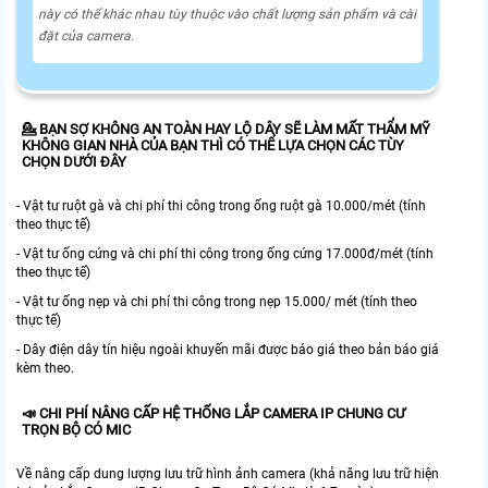
này có thể khác nhau tùy thuộc vào chất lượng sản phẩm và cài
đặt của camera.
💁 BẠN SỢ KHÔNG AN TOÀN HAY LỘ DÂY SẼ LÀM MẤT THẨM MỸ
KHÔNG GIAN NHÀ CỦA BẠN THÌ CÓ THỂ LỰA CHỌN CÁC TÙY
CHỌN DƯỚI ĐÂY
- Vật tư ruột gà và chi phí thi công trong ống ruột gà 10.000/mét (tính
theo thực tế)
- Vật tư ống cứng và chi phí thi công trong ống cứng 17.000đ/mét (tính
theo thực tế)
- Vật tư ống nẹp và chi phí thi công trong nẹp 15.000/ mét (tính theo
thực tế)
- Dây điện dây tín hiệu ngoài khuyến mãi được báo giá theo bản báo giá
kèm theo.
📣 CHI PHÍ NÂNG CẤP HỆ THỐNG LẮP CAMERA IP CHUNG CƯ
TRỌN BỘ CÓ MIC
Về nâng cấp dung lượng lưu trữ hình ảnh camera (khả năng lưu trữ hiện