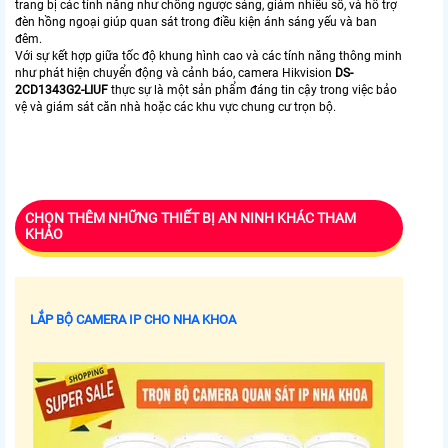
trang bị các tính năng như chống ngược sáng, giảm nhiễu số, và hỗ trợ
đèn hồng ngoại giúp quan sát trong điều kiện ánh sáng yếu và ban
đêm.
Với sự kết hợp giữa tốc độ khung hình cao và các tính năng thông minh
như phát hiện chuyển động và cảnh báo, camera Hikvision
DS-
2CD1343G2-LIUF
thực sự là một sản phẩm đáng tin cậy trong việc bảo
vệ và giám sát căn nhà hoặc các khu vực chung cư trọn bộ.
CHỌN THÊM NHỮNG THIẾT BỊ AN NINH KHÁC THAM
KHẢO
LẮP BỘ CAMERA IP CHO NHA KHOA