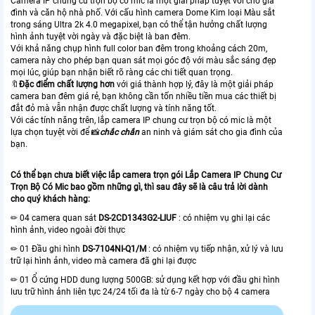
Camera IP chung cư trọn bộ có mic là một giải pháp tuyệt vời cho gia
đình và căn hộ nhà phố. Với cấu hình camera Dome Kim loại Màu sắt
trong sáng Ultra 2k 4.0 megapixel, bạn có thể tận hưởng chất lượng
hình ảnh tuyệt vời ngày và đặc biệt là ban đêm.
Với khả năng chụp hình full color ban đêm trong khoảng cách 20m,
camera này cho phép bạn quan sát mọi góc độ với màu sắc sáng đẹp
mọi lúc, giúp bạn nhận biết rõ ràng các chi tiết quan trọng.
🔖
Đặc điểm chất lượng hơn
với giá thành hợp lý, đây là một giải pháp
camera ban đêm giá rẻ, bạn không cần tốn nhiều tiền mua các thiết bị
đắt đỏ mà vẫn nhận được chất lượng và tính năng tốt.
Với các tính năng trên, lắp camera IP chung cư trọn bộ có mic là một
lựa chọn tuyệt vời để 📸
chắc chắn
an ninh và giám sát cho gia đình của
bạn.
Có thể bạn chưa biết việc lắp camera trọn gói Lắp Camera IP Chung Cư
Trọn Bộ Có Mic bao gồm những gì, thì sau đây sẽ là câu trả lời dành
cho quý khách hàng:
✏ 04 camera quan sát
DS-2CD1343G2-LIUF
: có nhiệm vụ ghi lại các
hình ảnh, video ngoài đời thực
✏ 01 Đầu ghi hình
DS-7104NI-Q1/M
: có nhiệm vụ tiếp nhận, xử lý và lưu
trữ lại hình ảnh, video mà camera đã ghi lại được
✏ 01 Ổ cứng HDD dung lượng 500GB: sử dụng kết hợp với đầu ghi hình
lưu trữ hình ảnh liên tực 24/24 tối đa là từ 6-7 ngày cho bộ 4 camera