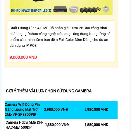
Chất Lượng Hình 4.0 MP Độ phân giải Ultra 2k Cho công trình
chất lượng Dahua công nghệ luôn được ứng dụng trong từng sản
phẩm của mình Xem ban đêm Full Color 30m Dùng cho dự án
dân dụng IP POE
9,000,000 VNĐ
GỢI Ý THÊM VÀI LỰA CHỌN SỬ DỤNG CAMERA
Camera Wifi Dùng Pin
Năng Lượng Mặt Trời
2,980,000 VNĐ
2,980,000 VNĐ
2Mp VP-SP8300PIR
Camera Hdcvi 5Mp DH-
1,880,000 VNĐ
1,880,000 VNĐ
HAC-ME1500DP