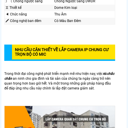
》《 Chống ngược sáng
Chống Ngược Sáng DWDR
♊ Thiết kế
Dome Kim loại
🔈 Chức năng
Thu Âm
🖍 Công nghệ ban đêm
Có Màu Ban Ðêm
NHU CẦU CÂN THIẾT VỀ LẮP CAMERA IP CHUNG CƯ
TRỌN BỘ CÓ MIC
Trong thời đại công nghệ phát triển mạnh mẽ như hiện nay, việc 📸
chắc
chắn
an ninh cho gia đình và tài sản của chúng ta ngày càng trở nên
quan trọng hơn bao giờ hết. Và một trong những giải pháp hàng đầu
để đáp ứng nhu cầu này chính là lắp đặt camera giám sát.