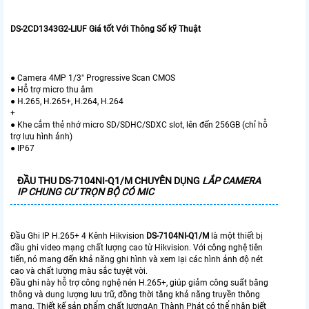
DS-2CD1343G2-LIUF Giá tốt Với Thông Số kỹ Thuật
● Camera 4MP 1/3" Progressive Scan CMOS
● Hỗ trợ micro thu âm
● H.265, H.265+, H.264, H.264
+
● Khe cắm thẻ nhớ micro SD/SDHC/SDXC slot, lên đến 256GB (chỉ hỗ
trợ lưu hình ảnh)
● IP67
ĐẦU THU
DS-7104NI-Q1/M
CHUYÊN DỤNG
LẮP CAMERA
IP CHUNG CƯ TRỌN BỘ CÓ MIC
Đầu Ghi IP H.265+ 4 Kênh Hikvision
DS-7104NI-Q1/M
là một thiết bị
đầu ghi video mạng chất lượng cao từ Hikvision. Với công nghệ tiên
tiến, nó mang đến khả năng ghi hình và xem lại các hình ảnh độ nét
cao và chất lượng màu sắc tuyệt vời.
Đầu ghi này hỗ trợ công nghệ nén H.265+, giúp giảm công suất băng
thông và dung lượng lưu trữ, đồng thời tăng khả năng truyền thông
mạng. Thiết kế sản phẩm chất lượngAn Thành Phát có thể nhận biết