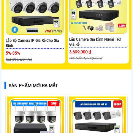
Lắp Camera Gia Đình Ngoài Trời
Lắp Bộ Camera IP Giá Rẻ Cho Gia
Giá Rẻ
Đình
3,699,000 ₫
5%-35%
Giá Gốc: 5,500,000 ₫
Giá Gốc: Liên Hệ
SẢN PHẨM MỚI RA MẮT