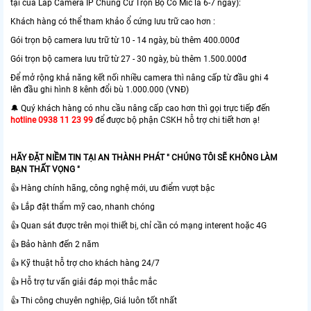
tại của Lắp Camera IP Chung Cư Trọn Bộ Có Mic là 6-7 ngày):
Khách hàng có thể tham khảo ổ cứng lưu trữ cao hơn :
Gói trọn bộ camera lưu trữ từ 10 - 14 ngày, bù thêm 400.000đ
Gói trọn bộ camera lưu trữ từ 27 - 30 ngày, bù thêm 1.500.000đ
Để mở rộng khả năng kết nối nhiều camera thì nâng cấp từ đầu ghi 4
lên đầu ghi hình 8 kênh đổi bù 1.000.000 (VNĐ)
🔔 Quý khách hàng có nhu cầu nâng cấp cao hơn thì gọi trực tiếp đến
hotline 0938 11 23 99
để được bộ phận CSKH hỗ trợ chi tiết hơn ạ!
HÃY ĐẶT NIỀM TIN TẠI AN THÀNH PHÁT " CHÚNG TÔI SẼ KHÔNG LÀM
BẠN THẤT VỌNG "
👍 Hàng chính hãng, công nghệ mới, ưu điểm vượt bậc
👍 Lắp đặt thẩm mỹ cao, nhanh chóng
👍 Quan sát được trên mọi thiết bị, chỉ cần có mạng interent hoặc 4G
👍 Bảo hành đến 2 năm
👍 Kỹ thuật hỗ trợ cho khách hàng 24/7
👍 Hỗ trợ tư vấn giải đáp mọi thắc mắc
👍 Thi công chuyên nghiệp, Giá luôn tốt nhất