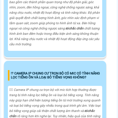
bao gồm các thành phần quan trọng như độ phân giải, góc
nhìn, zoom, đèn hồng ngoại, công nghệ chống ngược sáng, khả
năng chịu nước, nhiệt độ hoạt động và tính năng khác. Độ phân
giải quyết định chất lượng hình ảnh, góc nhìn xác định phạm vi
tầm quan sát, zoom giúp phóng to hình ảnh từ xa. Đèn hồng
ngoại và công nghệ chống ngược sáng 📸
chắc chắn
chất lượng
hình ảnh ban đêm hoặc trong điều kiện ánh sáng không thuận
lợi. Khả năng chịu nước và nhiệt độ hoạt động đáp ứng các yêu
cầu môi trường.
⁉️ CAMERA IP CHUNG CƯ TRỌN BỘ CÓ MIC CÓ TÍNH NĂNG
LỌC TIẾNG ỒN VÀ LOẠI BỎ TIẾNG VỌNG KHÔNG?
🙆‍♀️ Camera IP chung cư trọn bộ với mic tích hợp thường được
trang bị tính năng lọc tiếng ồn và loại bỏ tiếng vọng. Tính năng
này giúp hạn chế hiện tượng tiếng ồn từ môi trường xung quanh
và loại bỏ tiếng vọng gây nhiễu trong quá trình ghi âm. Việc loại
bỏ tiếng vọng giúp cải thiện chất lượng âm thanh và 📸
chắc
chắn
rõ ràng hơn khi nghe lại. Tuy nhiên, hiệu quả của tính năng