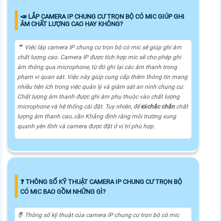
📣 LẮP CAMERA IP CHUNG CƯ TRỌN BỘ CÓ MIC GIÚP GHI
ÂM CHẤT LƯỢNG CAO HAY KHÔNG?
🤵 Việc lắp camera IP chung cư trọn bộ có mic sẽ giúp ghi âm
chất lượng cao. Camera IP được tích hợp mic sẽ cho phép ghi
âm thông qua microphone, từ đó ghi lại các âm thanh trong
phạm vi quan sát. Việc này giúp cung cấp thêm thông tin mang
nhiều tiện ích trong việc quản lý và giám sát an ninh chung cư.
Chất lượng âm thanh được ghi âm phụ thuộc vào chất lượng
microphone và hệ thống cài đặt. Tuy nhiên, để 📸
chắc chắn
chất
lượng âm thanh cao, cần Khẳng định rằng môi trường xung
quanh yên tĩnh và camera được đặt ở vị trí phù hợp.
❓ THÔNG SỐ KỸ THUẬT CAMERA IP CHUNG CƯ TRỌN BỘ
CÓ MIC BAO GỒM NHỮNG GÌ?
🤴 Thông số kỹ thuật của camera IP chung cư trọn bộ có mic