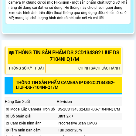
camera IP chung cư có mic Hikvision - một sản phẩm chất lượng với khả
năng dễ dàng cài đặt và sử dụng. Hệ thống này cho phép người dùng
xem các hình ảnh trên điện thoại thông qua ứng dụng điều khiển từ xa.0
MP, mang lại chất lượng hình ảnh rõ nét, sắc nét và chi tiết
📖 THÔNG TIN SẢN PHẨM DS 2CD1343G2 LIUF DS
7104NI Q1/M
THÔNG SỐ KỸ THUẬT
CHÍNH SÁCH BẢO HÀNH
THÔNG TIN SẢN PHẨM CAMERA IP DS-2CD1343G2-
LIUF-DS-7104NI-Q1/M
Hãng Sản Xuất
Hikvision
🦉 Model Lắp Camera Trọn Bộ
DS-2CD1343G2-LIUF-DS-7104NI-Q1/M
🦉 Độ phân giải
Ultra 2k +
🔳 Cảm biến hình ảnh
Progressive Scan CMOS
❂ Tầm nhìn ban đêm
Full Color 20m