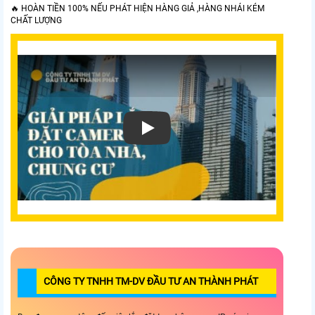
🔥 HOÀN TIỀN 100% NẾU PHÁT HIỆN HÀNG GIẢ ,HÀNG NHÁI KÉM
CHẤT LƯỢNG
CÔNG TY TNHH TM-DV ĐẦU TƯ AN THÀNH PHÁT