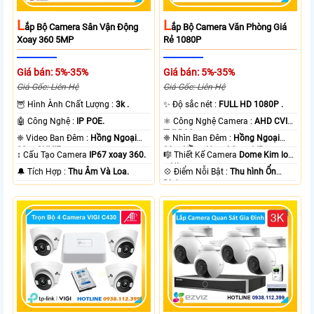
L
L
Ắp Bộ Camera Sân Vận Động
Ắp Bộ Camera Văn Phòng Giá
Xoay 360 5MP
Rẻ 1080P
Giá bán: 5%-35%
Giá bán: 5%-35%
Giá Gốc: Liên Hệ
Giá Gốc: Liên Hệ
🦉 Hình Ành Chất Lượng :
3k .
✨ Độ sắc nét :
FULL HD 1080P .
🤖️ Công Nghệ :
IP POE.
⚛️ Công Nghệ Camera :
AHD CVI
TVI BCS.
❈ Video Ban Đêm :
Hồng Ngoại
❈ Nhìn Ban Đêm :
Hồng Ngoại
30m ONVIF.
20m Hồng Ngoại Smart IR.
↕️ Cấu Tạo Camera
IP67 xoay 360.
🎼️ Thiết Kế Camera
Dome Kim loại
+ Nhựa.
️🔔 Tích Hợp :
Thu Âm Và Loa.
️💠 Điểm Nỗi Bật :
Thu hình Ổn
Định.