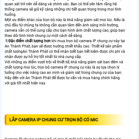
quan sát trở nên dễ dàng và chính xác. Bạn có thể yên tâm rằng hệ
thống camera sẽ giữ kỹ càng những chi tiết quan trọng trong mọi tình
huống.
Một ưu điểm khác của trọn bộ này là khả năng giám sát mọi lúc. Nếu là
chủ đầu từ chúng ta không cần quan tâm đến ánh sáng môi trường,
camera vẫn có thể cung cấp cho bạn hình ảnh chất lượng cao, giúp bạn
theo dõi tình hình chung cư một cách dễ dàng.
🔖
Đặc điểm chất lượng hơn
khi mua trọn bộ camera IP chung cư này tại
An Thành Phát, bạn sẽ được hưởng chiết khấu cao. Thiết kế sản phẩm
chất lượngAn Thành Phát có thể nhận biết bạn tiết kiệm được chi phí và
nhận được sự hỗ trợ tốt nhất từ nhà cung cấp.
Với những ưu điểm vượt trội về thiết kế, khả năng giám sát ban đêm và
chất lượng mọi lúc, trọn bộ camera IP chung cư này là sự lựa chọn lý
tưởng cho việc nâng cao an ninh và giám sát trong chung cư của bạn.
Hãy đến với An Thành Phát để được tư vấn và mua hàng chính hãng
với giá tốt nhất hiện nay.
LẮP CAMERA IP CHUNG CƯ TRỌN BỘ CÓ MIC