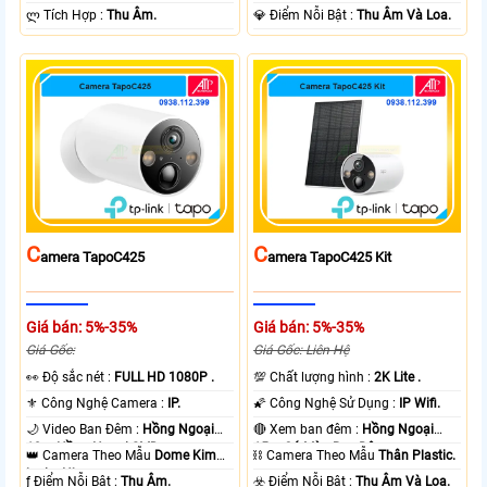
️ლ Tích Hợp :
Thu Âm.
️💎 Điểm Nỗi Bật :
Thu Âm Và Loa.
C
C
Amera TapoC425
Amera TapoC425 Kit
Giá bán: 5%-35%
Giá bán: 5%-35%
Giá Gốc:
Giá Gốc: Liên Hệ
️👀 Độ sắc nét :
FULL HD 1080P .
💯 Chất lượng hình :
2K Lite .
⚜️ Công Nghệ Camera :
IP.
🌠 Công Nghệ Sử Dụng :
IP Wifi.
🌙 Video Ban Đêm :
Hồng Ngoại
🔴 Xem ban đêm :
Hồng Ngoại
10m Hồng Ngoại SMD.
15m Có Màu Ban Ðêm.
👑 Camera Theo Mẫu
Dome Kim
⛓ Camera Theo Mẫu
Thân Plastic.
loại + Nhựa.
️ƒ Điểm Nỗi Bật :
Thu Âm.
️☣️ Điểm Nỗi Bật :
Thu Âm Và Loa.