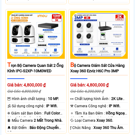
T
B
Rọn Bộ Camera Quan Sát 2 Ống
Ộ Camera Giám Sát Cửa Hàng
Kính IPC-S2XP-10M0WED
Xoay 360 Ezviz H6C Pro 3MP
Giá bán: 4,800,000 ₫
Giá bán: 4,800,000 ₫
Giá Gốc: 6,800,000 ₫
Giá Gốc: 6,200,000 ₫
🦉 Hình ảnh chất lượng :
10 MP.
️👀 Chất lượng hình Ảnh :
2K Lite .
🕉️ Sử dụng công nghệ :
IP Wifi.
⚒ Camera Công nghệ :
IP Wifi.
❈ Giám sát Ban Đêm :
Full Color
🔅 Tầm Xa Ban Đêm :
Hồng Ngoại
20m Có Màu Ban Ðêm.
10m Hồng Ngoại Smart IR.
🐜 Mẫu Camera
2 Mắt Trong Nhà.
💦 Loại Camera
Xoay 360.
️🔔 Đặt Điểm :
Báo Động Chuyển
️ƒ Chức Năng :
Xoay 360 Thu Âm.
Động.