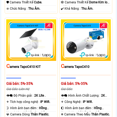
Ngoại 10m Hồng Ngoại SMD.
10m Hồng Ngoại SMD.
🛡 Camera Thiết Kế
Cube.
🕸️ Camera Thiết Kế
Dome Kim loại
+ Nhựa.
️☣️ Chức Năng :
Thu Âm.
️✔️ Khả Năng :
Thu Âm.
C
C
Amera TapoC410 KIT
Amera TapoC410
Giá bán: 5%-35%
Giá bán: 5%-35%
Giá Gốc: Liên Hệ
Giá Gốc:
👁️‍🗨 Độ Phân giải :
2K Lite .
👁️‍🗨 Hình Ành Chất Lượng :
2K
Lite .
⚜️ Tích hợp công nghệ :
IP Wifi.
⚜️ Công Nghệ :
IP Wifi.
🌛 Hình ảnh ban đêm :
Hồng
🌔 Hình ảnh ban đêm :
Hồng
Ngoại 10m Có Màu Ban Ðêm.
Ngoại 10m Có Màu Ban Ðêm.
💎 Camera Dòng
Thân Plastic.
❄ Camera Theo Mẫu
Thân Plastic.