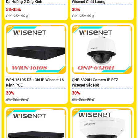
Đa Hướng 2 Ống Kính
Wisenet Chất Lượng
5%-35%
30%
Giá Gốc: 00 ₫
Giá Gốc: 00 ₫
WRN-1610S Đầu Ghi IP Wisenet 16
QNP-6320H Camera IP PTZ
Kênh POE
Wisenet Sắc Nét
30%
30%
Giá Gốc: 00 ₫
Giá Gốc: 00 ₫