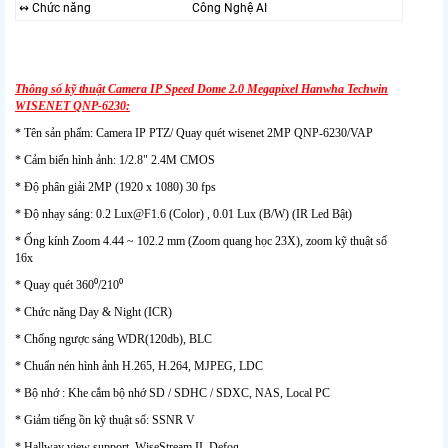
↭ Chức năng
Công Nghệ AI
Thông số kỹ thuật Camera IP Speed Dome 2.0 Megapixel Hanwha Techwin
WISENET QNP-6230:
* Tên sản phẩm: Camera IP PTZ/ Quay quét wisenet 2MP QNP-6230/VAP
* Cảm biến hình ảnh: 1/2.8" 2.4M CMOS
* Độ phân giải 2MP (1920 x 1080) 30 fps
* Độ nhạy sáng: 0.2 Lux@F1.6 (Color) , 0.01 Lux (B/W) (IR Led Bật)
* Ống kính Zoom 4.44 ~ 102.2 mm (Zoom quang học 23X), zoom kỹ thuật số
16x
* Quay quét 360⁰/210⁰
* Chức năng Day & Night (ICR)
* Chống ngược sáng WDR(120db), BLC
* Chuẩn nén hình ảnh H.265, H.264, MJPEG, LDC
* Bộ nhớ : Khe cắm bộ nhớ SD / SDHC / SDXC, NAS, Local PC
* Giảm tiếng ồn kỹ thuật số: SSNR V
* Hallway view support, WiseStream II, Defog