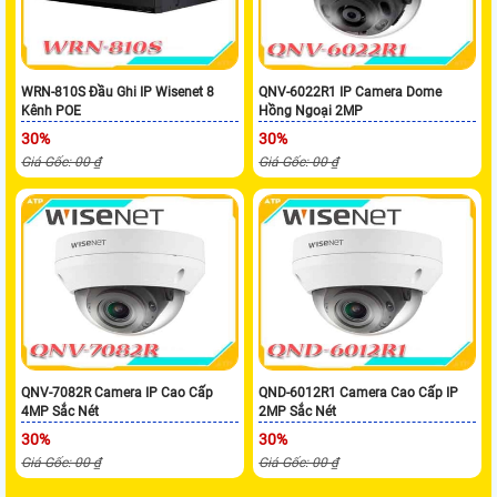
WRN-810S Đầu Ghi IP Wisenet 8
QNV-6022R1 IP Camera Dome
Kênh POE
Hồng Ngoại 2MP
30%
30%
Giá Gốc: 00 ₫
Giá Gốc: 00 ₫
QNV-7082R Camera IP Cao Cấp
QND-6012R1 Camera Cao Cấp IP
4MP Sắc Nét
2MP Sắc Nét
30%
30%
Giá Gốc: 00 ₫
Giá Gốc: 00 ₫