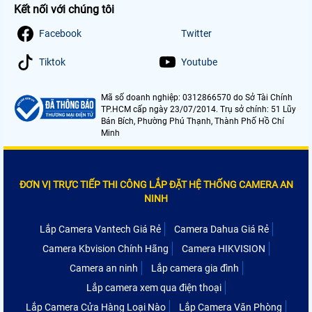
Kết nối với chúng tôi
Facebook
Twitter
Tiktok
Youtube
Mã số doanh nghiệp: 0312866570 do Sở Tài Chính
TP.HCM cấp ngày 23/07/2014. Trụ sở chính: 51 Lũy
Bán Bích, Phường Phú Thạnh, Thành Phố Hồ Chí
Minh
ĐƠN VỊ TRỰC TIẾP THI CÔNG LẮP ĐẶT HỆ THỐNG CAMERA AN
NINH
Lắp Camera Vantech Giá Rẻ
Camera Dahua Giá Rẻ
Camera Kbvision Chính Hãng
Camera HIKVISION
Camera an ninh
Lắp camera gia đình
Lắp camera xem qua điện thoại
Lắp Camera Cửa Hàng Loại Nào
Lắp Camera Văn Phòng