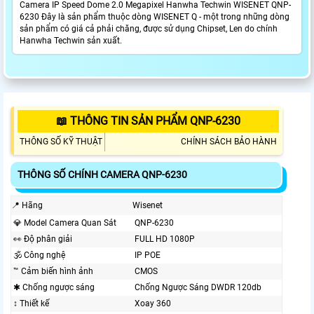
Camera IP Speed Dome 2.0 Megapixel Hanwha Techwin WISENET QNP-
6230 Đây là sản phẩm thuộc dòng WISENET Q - một trong những dòng
sản phẩm có giá cả phải chăng, được sử dụng Chipset, Len do chính
Hanwha Techwin sản xuất.
📖 THÔNG TIN SẢN PHẨM QNP-6230
THÔNG SỐ KỸ THUẬT
CHÍNH SÁCH BẢO HÀNH
THÔNG SỐ CHÍNH CAMERA QNP-6230
📍 Hãng
Wisenet
💎 Model Camera Quan Sát
QNP-6230
️👀 Độ phân giải
FULL HD 1080P
🕉️ Công nghệ
IP POE
™️ Cảm biến hình ảnh
CMOS
✱ Chống ngược sáng
Chống Ngược Sáng DWDR 120db
↕️ Thiết kế
Xoay 360