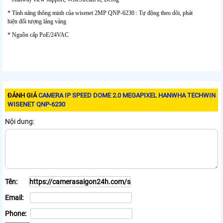
* Tính năng thông minh của wisenet 2MP QNP-6230 : Tự động theo dõi, phát
hiện đối tượng lảng vảng
* Nguồn cấp PoE/24VAC
ĐÁNH GIÁ
CAMERA IP SPEED DOME 2.0 MEGAPIXEL HANWHA TECHWIN
WISENET QNP-6230
Nội dung:
Tên:
Email:
Phone: