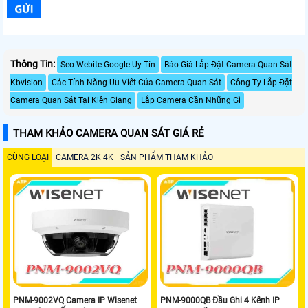
Thông Tin:
Seo Webite Google Uy Tín
Báo Giá Lắp Đặt Camera Quan Sát
Kbvision
Các Tính Năng Ưu Việt Của Camera Quan Sát
Công Ty Lắp Đặt
Camera Quan Sát Tại Kiên Giang
Lắp Camera Cần Những Gì
THAM KHẢO CAMERA QUAN SÁT GIÁ RẺ
CÙNG LOẠI
CAMERA 2K 4K
SẢN PHẨM THAM KHẢO
PNM-9002VQ Camera IP Wisenet
PNM-9000QB Đầu Ghi 4 Kênh IP