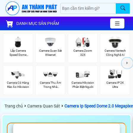
DANH MỤC SẢN PHẨM
Lắp Camera
Camera Quan Sát
Camera Zoom
Camera Vantech
Speed Dome
Wisenet
32X
Công Nghệ Ai
Wisenet
Camera Có Hàng
Camera Thu Âm
Camera Hikvision
Camera IP 2K
Rào Ảo Hikvision
Trong Nhà
Phân Biệt Người
Ultra
Vantech
›
›
Trang chủ
Camera Quan Sát
Camera Ip Speed Dome 2.0 Megapix