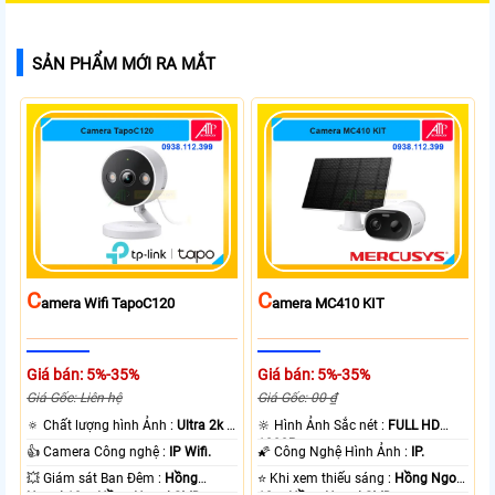
SẢN PHẨM MỚI RA MẮT
C
C
Amera Wifi TapoC120
Amera MC410 KIT
Giá bán: 5%-35%
Giá bán: 5%-35%
Giá Gốc: Liên hệ
Giá Gốc: 00 ₫
🔅 Chất lượng hình Ảnh :
Ultra 2k +
🔆 Hình Ảnh Sắc nét :
FULL HD
.
1080P .
👍 Camera Công nghệ :
IP Wifi.
🌠 Công Nghệ Hình Ảnh :
IP.
💥 Giám sát Ban Đêm :
Hồng
⭐ Khi xem thiếu sáng :
Hồng Ngoại