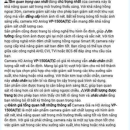
🌄
Tầm quan trọng cao nhất
đáng
chú trọng nhất
của camera này là
khả năng quan sát trong môi trường thiếu sáng. Với khả năng hồng
ngoại 30m, camera giám sát này cho phép bạn giám sát một khu vực
rộng mà vẫn
đẳng cấp
hình ảnh rõ nét. Bất kể trong bóng tối hoặc ánh
sáng yếu, camera HD Anlog
VP-1500A|T|C
vẫn mang đến khả năng
giám sát chất lượng cao.
Sản phẩm cũng được trang bị công nghệ thu hình ổn định, giúp ⁂
tin
tưởng
rằng hình ảnh được ghi lại một cách rõ ràng và sắc nét. Với tích
hợp công nghệ nhìn đêm chất lượng hồng ngoại Smart IR, camera này
cung cấp khả năng giám sát ban đêm tốt. Bạn cũng có thể lựa chọn
giữa các công nghệ AHD, CVI, TVI hoặc BCS để đáp ứng nhu cầu của
bạn.
Camera HD Anlog
VP-1500A|T|C
có giá rẻ nhưng vẫn
chắc chắn
chất
lượng sắt nét và ổn định. Mang lại giá trị vượt trội làm cho nó trở thành
một sự lựa chọn phù hợp cho việc giám sát trong các khu xưởng sản
xuất, kho hàng hoặc nhà xưởng. Với thân kim loại chắc chắn, camera
này
chắc chắn
sự bền bỉ và đáng tin cậy trong quá trình sử dụng.
Sản phẩm còn được trang bị cân bằng ánh sáng BLC, giúp bạn quan
sát rõ ràng hơn cả khi có ánh sáng ngược chiều. ⁂
Với chất lượng được
trang bị
cho phép bạn nhìn thấy chi tiết rõ ràng hơn và
chắc chắn
rằng
bạn không bỏ lỡ bất kỳ thông tin quan trọng nào.
ლ
Đánh giá tổng quan hết những thông số
Camera Giá re HD Anlog
VP-
1500A|T|C
là một sản phẩm camera giám sát chất lượng với hình ảnh
sắt nét, khả năng quan sát trong môi trường thiếu sáng tốt và tính năng
ổn định. Với giá cả phải chăng, camera này là một sự lựa chọn tốt cho
việc giám sát trong các khu xưởng sản xuất, kho hàng hoặc nhà xưởng.