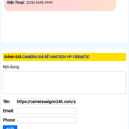
Điện Thoại:
(028) 6688.4949
ĐÁNH GIÁ
CAMERA GIÁ RẺ VANTECH VP-1500A|T|C
Nội dung:
Tên:
Email:
Phone: