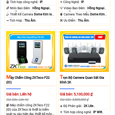
🤖️ Tích hợp công nghệ :
IP.
✳️ Công Nghệ :
IP.
🌈 Nhìn Ban Đêm :
Hồng Ngoại
💡 Video Ban Đêm :
Hồng Ngoại
10m Hồng Ngoại SMD.
10m Hồng Ngoại SMD.
🤹 Thiết Kế Camera
Dome Kim loại
🐜 Camera Theo Mẫu
Dome Kim
+ Nhựa.
loại + Nhựa.
️⇝ Tích Hợp :
Thu Âm.
️⌘ Ưu Điểm :
Thu Âm.
M
T
Áy Chấm Công ZKTeco F22
Rọn Bộ Camera Quan Sát Gia
(ID)
Đình 2K
Giá bán: Liên hệ
Giá bán: 5,100,000 ₫
Giá Gốc: Liên hệ
Giá Gốc: 5,800,000 ₫
📹 Máy chấm công ZKTeco F22
☀️ Độ Phân giải :
2K Lite .
(ID) của ZKTeco là thiết bị kiểm
⚜️ Tích hợp công nghệ :
IP Wifi.
soát ra vào hiện đại, thiết kế mỏng