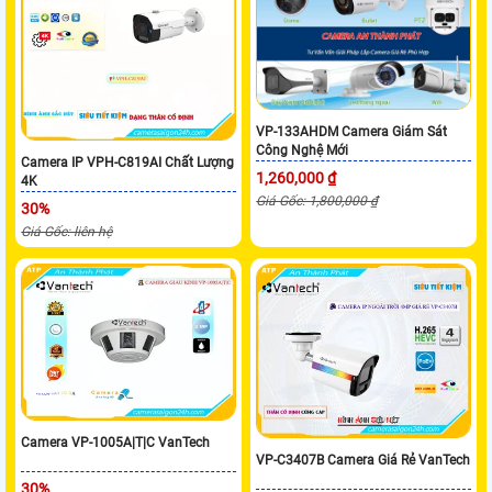
VP-133AHDM Camera Giám Sát
Công Nghệ Mới
Camera IP VPH-C819AI Chất Lượng
1,260,000 ₫
4K
Giá Gốc: 1,800,000 ₫
30%
Giá Gốc: liên hệ
Camera VP-1005A|T|C VanTech
VP-C3407B Camera Giá Rẻ VanTech
30%