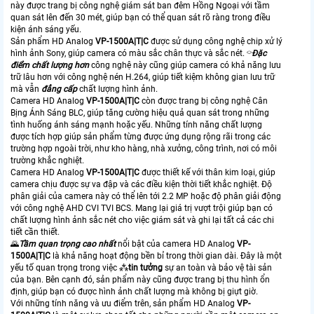
này được trang bị công nghệ giám sát ban đêm Hồng Ngoại với tầm
quan sát lên đến 30 mét, giúp bạn có thể quan sát rõ ràng trong điều
kiện ánh sáng yếu.
Sản phẩm HD Analog
VP-1500A|T|C
được sử dụng công nghệ chip xử lý
hình ảnh Sony, giúp camera có màu sắc chân thực và sắc nét. ⌔
Đặc
điểm chất lượng hơn
công nghệ này cũng giúp camera có khả năng lưu
trữ lâu hơn với công nghệ nén H.264, giúp tiết kiệm không gian lưu trữ
mà vẫn
đẳng cấp
chất lượng hình ảnh.
Camera HD Analog
VP-1500A|T|C
còn được trang bị công nghệ Cân
Bịng Ánh Sáng BLC, giúp tăng cường hiệu quả quan sát trong những
tình huống ánh sáng mạnh hoặc yếu. Những tính năng chất lượng
được tích hợp giúp sản phẩm từng được ứng dụng rộng rãi trong các
trường hợp ngoài trời, như kho hàng, nhà xưởng, công trình, nơi có môi
trường khắc nghiệt.
Camera HD Analog
VP-1500A|T|C
được thiết kế với thân kim loại, giúp
camera chịu được sự va đập và các điều kiện thời tiết khắc nghiệt. Độ
phân giải của camera này có thể lên tới 2.2 MP hoặc độ phân giải động
với công nghệ AHD CVI TVI BCS. Mang lại giá trị vượt trội giúp bạn có
chất lượng hình ảnh sắc nét cho việc giám sát và ghi lại tất cả các chi
tiết cần thiết.
🌄
Tầm quan trọng cao nhất
nổi bật của camera HD Analog
VP-
1500A|T|C
là khả năng hoạt động bền bỉ trong thời gian dài. Đây là một
yếu tố quan trọng trong việc ⁂
tin tưởng
sự an toàn và bảo vệ tài sản
của bạn. Bên cạnh đó, sản phẩm này cũng được trang bị thu hình ổn
định, giúp bạn có được hình ảnh chất lượng mà không bị giựt giờ.
Với những tính năng và ưu điểm trên, sản phẩm HD Analog
VP-