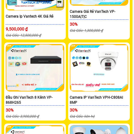
Camera Giá Rẻ VanTech VP-
Camera Ip Vantech 4K Giá Rẻ
1500A|T|C
30%
9,500,000 ₫
Giá Gốc: 1,300,000 ₫
Giá Gốc: 12,500,000 ₫
Đầu Ghi VanTech 8 Kênh VP-
Camera IP VanTech VPH-C808AI
868H265
8MP
30%
30%
Giá Gốc: 3,900,000 ₫
Giá Gốc: liên hệ