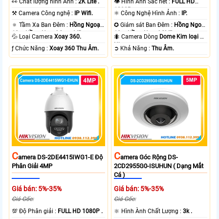
️👀 Chất lượng hình Ảnh :
2K Lite .
👁 Hình Ảnh Sắc nét :
FULL HD
1080P .
⚒ Camera Công nghệ :
IP Wifi.
⚛️ Công Nghệ Hình Ảnh :
IP.
🔅 Tầm Xa Ban Đêm :
Hồng Ngoại
✪ Giám sát Ban Đêm :
Hồng Ngoại
10m Hồng Ngoại Smart IR.
10m Hồng Ngoại SMD.
💦 Loại Camera
Xoay 360.
🐜 Camera Dòng
Dome Kim loại +
Nhựa.
️ƒ Chức Năng :
Xoay 360 Thu Âm.
️➲ Khả Năng :
Thu Âm.
C
C
Amera DS-2DE4415IWG1-E Độ
Amera Góc Rộng DS-
Phân Giải 4MP
2CD2955G0-ISUHUN ( Dạng Mắt
Cá )
Giá bán: 5%-35%
Giá bán: 5%-35%
Giá Gốc:
Giá Gốc:
💯 Độ Phân giải :
FULL HD 1080P .
🔆 Hình Ành Chất Lượng :
3k .