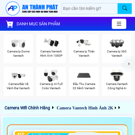
DANH MỤC SẢN PHẨM
Camera Ip Dome
Camera Vantech
Camera Ip Thân
Camera Ip 360
Vantech
Hình Ảnh 1080P
Vantech
Vantech
Camera Bảo Vệ
Camera Ip AI Full
Đầu Thu Camera
Camera Vantech
Vành Đai Vantech
Color Vantech
32 Kênh Vantech
Công Nghệ Ai
Camera Wifi Chính Hãng
Camera Vantech Hình Ảnh 2K