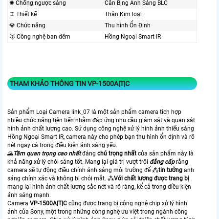
✺ Chống ngược sáng
Cân Bịng Ánh Sáng BLC
♊ Thiết kế
Thân Kim loại
💎 Chức năng
Thu hình Ổn Định
🥈️ Công nghệ ban đêm
Hồng Ngoại Smart IR
THAM KHẢO THÔNG TIN
VP-1500A|T|C
Sản phẩm Loại Camera link_07 là một sản phẩm camera tích hợp
nhiều chức năng tiên tiến nhằm đáp ứng nhu cầu giám sát và quan sát
hình ảnh chất lượng cao. Sử dụng công nghệ xử lý hình ảnh thiếu sáng
Hồng Ngoại Smart IR, camera này cho phép bạn thu hình ổn định và rõ
nét ngay cả trong điều kiện ánh sáng yếu.
🌄
Tầm quan trọng cao nhất
đáng
chú trọng nhất
của sản phẩm này là
khả năng xử lý chói sáng tốt. Mang lại giá trị vượt trội
đẳng cấp
rằng
camera sẽ tự động điều chỉnh ánh sáng môi trường để ⁂
tin tưởng
anh
sáng chính xác và không bị chói mắt. ⁂
Với chất lượng được trang bị
mang lại hình ảnh chất lượng sắc nét và rõ ràng, kể cả trong điều kiện
ánh sáng mạnh.
Camera
VP-1500A|T|C
cũng được trang bị công nghệ chip xử lý hình
ảnh của Sony, một trong những công nghệ ưu việt trong ngành công