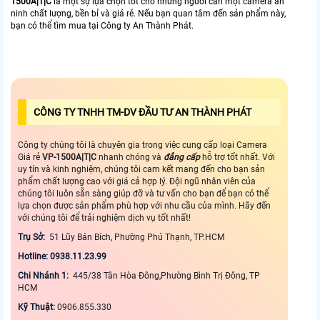
1500A|T|C
là một sự lựa chọn tốt cho những người cần một camera an
ninh chất lượng, bền bỉ và giá rẻ. Nếu bạn quan tâm đến sản phẩm này,
bạn có thể tìm mua tại Công ty An Thành Phát.
CÔNG TY TNHH TM-DV ĐẦU TƯ AN THÀNH PHÁT
Công ty chúng tôi là chuyên gia trong việc cung cấp loại Camera
Giá rẻ
VP-1500A|T|C
nhanh chóng và
đẳng cấp
hỗ trợ tốt nhất. Với
uy tín và kinh nghiệm, chúng tôi cam kết mang đến cho bạn sản
phẩm chất lượng cao với giá cả hợp lý. Đội ngũ nhân viên của
chúng tôi luôn sẵn sàng giúp đỡ và tư vấn cho bạn để bạn có thể
lựa chọn được sản phẩm phù hợp với nhu cầu của mình. Hãy đến
với chúng tôi để trải nghiệm dịch vụ tốt nhất!
Trụ Sở:
51 Lũy Bán Bích, Phường Phú Thạnh, TP.HCM
Hotline: 0938.11.23.99
Chi Nhánh 1:
445/38 Tân Hòa Đông,Phường Bình Trị Đông, TP
HCM
Kỹ Thuật:
0906.855.330