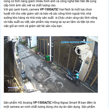
cũng có tính năng giảm nhiễu hình ảnh và công nghệ tiên tiến để cung
cấp hình ảnh sắc nét và chất lượng cao.
Với giá cạnh tranh, camera
VP-1500A|T|C
VanTech là một lựa chọn
tuyệt vời cho việc giám sát và bảo vệ các công trình ngoài trời, nhà
xưởng kho hàng và nhà máy sản xuất. ☣️
Chắc chắn rằng
các tính năng
và hiệu suất ưu việt, sản phẩm này mang lại sự an tâm và tiện lợi cho
việc giữ an ninh và giám sát tài sản của bạn.
Sản phẩm HD Analog
VP-1500A|T|C
Hồng Ngoại Smart IR ban đêm là
một camera an ninh chất lượng dùng cho dự án dân dụng. Sản phẩm