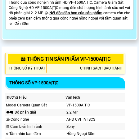
Thông qua công nghệ hình ảnh HD VP-1500A|T|C, Camera Giám Sát
Công Nghệ HD VP-1500A|T|C mang đến chất lượng hình ảnh sắc nét với
độ phân giải 2. 2 MP. 👍
Nét độc đáo hơn của sản phẩm
camera còn cho
phép xem ban đêm thông qua công nghệ hồng ngoại với tầm quan sát
lên đến 30m
📖 THÔNG TIN SẢN PHẨM VP-1500A|T|C
THÔNG SỐ KỸ THUẬT
CHÍNH SÁCH BẢO HÀNH
THÔNG SỐ VP-1500A|T|C
Thương Hiệu
VanTech
Model Camera Quan Sát
VP-1500A|T|C
👁️‍🗨 Độ phân giải
2.2 MP
🕉️ Công nghệ
AHD CVI TVI BCS
♋ Cảm biến hình ảnh
Sony
⭐ Tầm nhìn ban đêm
Hồng Ngoại 30m