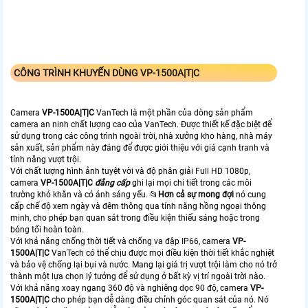
CÔNG TRÌNH KHUYẾN DÙNG
VP-1500A|T|C
Camera
VP-1500A|T|C
VanTech là một phần của dòng sản phẩm
camera an ninh chất lượng cao của VanTech. Được thiết kế đặc biệt để
sử dụng trong các công trình ngoài trời, nhà xưởng kho hàng, nhà máy
sản xuất, sản phẩm này đáng để được giới thiệu với giá cạnh tranh và
tính năng vượt trội.
Với chất lượng hình ảnh tuyệt vời và độ phân giải Full HD 1080p,
camera
VP-1500A|T|C
đẳng cấp
ghi lại mọi chi tiết trong các môi
trường khó khăn và có ánh sáng yếu. 📂
Hơn cả sự mong đợi
nó cung
cấp chế độ xem ngày và đêm thông qua tính năng hồng ngoại thông
minh, cho phép bạn quan sát trong điều kiện thiếu sáng hoặc trong
bóng tối hoàn toàn.
Với khả năng chống thời tiết và chống va đập IP66, camera
VP-
1500A|T|C
VanTech có thể chịu được mọi điều kiện thời tiết khắc nghiệt
và bảo vệ chống lại bụi và nước. Mang lại giá trị vượt trội làm cho nó trở
thành một lựa chọn lý tưởng để sử dụng ở bất kỳ vị trí ngoài trời nào.
Với khả năng xoay ngang 360 độ và nghiêng dọc 90 độ, camera
VP-
1500A|T|C
cho phép bạn dễ dàng điều chỉnh góc quan sát của nó. Nó