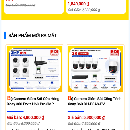
1,540,000 ₫
Giá Gốc: 999,000 ₫
Giá Gốc: 2,200,000 ₫
SẢN PHẨM MỚI RA MẮT
B
B
Ộ Camera Giám Sát Cửa Hàng
Ộ Camera Giám Sát Công Trình
Xoay 360 Ezviz H6C Pro 3MP
Xoay 360 DH-P3AS-PV
Giá bán: 4,800,000 ₫
Giá bán: 5,900,000 ₫
Giá Gốc: 6,200,000 ₫
Giá Gốc: 7,500,000 ₫