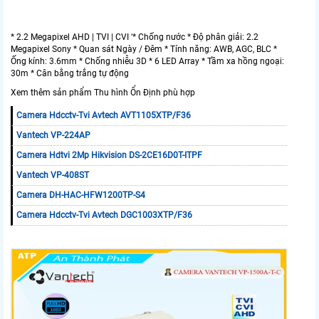
* 2.2 Megapixel AHD | TVI | CVI '* Chống nước * Độ phân giải: 2.2
Megapixel Sony * Quan sát Ngày / Đêm * Tính năng: AWB, AGC, BLC *
Ống kính: 3.6mm * Chống nhiễu 3D * 6 LED Array * Tầm xa hồng ngoại:
30m * Cân bằng trắng tự động
Xem thêm sản phẩm Thu hình Ổn Định phù hợp
Camera Hdcctv-Tvi Avtech AVT1105XTP/F36
Vantech VP-224AP
Camera Hdtvi 2Mp Hikvision DS-2CE16D0T-ITPF
Vantech VP-408ST
Camera DH-HAC-HFW1200TP-S4
Camera Hdcctv-Tvi Avtech DGC1003XTP/F36