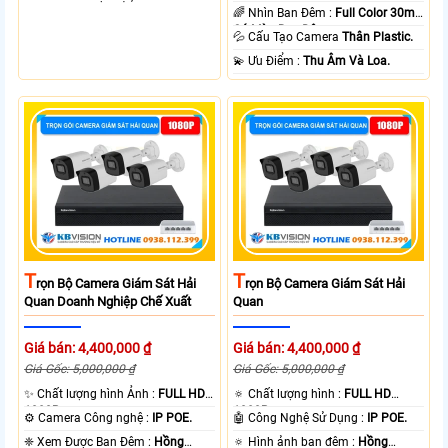
nhẹ, phù hợp văn phòng và doanh
🌈 Nhìn Ban Đêm :
Full Color 30m
nghiệp. Sản phẩm tích hợp xác
Có Màu Ban Ðêm.
💦 Cấu Tạo Camera
Thân Plastic.
thực vân tay và thẻ từ, giúp quản lý
️💫 Ưu Điểm :
Thu Âm Và Loa.
nhân sự chính xác, nâng cao hiệu
quả vận hành và đảm bảo an ninh.
T
T
Rọn Bộ Camera Giám Sát Hải
Rọn Bộ Camera Giám Sát Hải
Quan Doanh Nghiệp Chế Xuất
Quan
Giá bán: 4,400,000 ₫
Giá bán: 4,400,000 ₫
Giá Gốc: 5,000,000 ₫
Giá Gốc: 5,000,000 ₫
✨ Chất lượng hình Ảnh :
FULL HD
🔅 Chất lượng hình :
FULL HD
1080P .
1080P .
⚙ Camera Công nghệ :
IP POE.
🤖️ Công Nghệ Sử Dụng :
IP POE.
❈ Xem Được Ban Đêm :
Hồng
🔅 Hình ảnh ban đêm :
Hồng