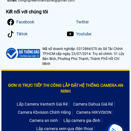
Email:
congngheanthanhphat@gmail.com
Kết nối với chúng tôi
Facebook
Twitter
Tiktok
Youtube
Mã số doanh nghiệp: 0312866570 do Sở Tài Chính
TP.HCM cấp ngày 23/07/2014. Trụ sở chính: 51 Lũy
Bán Bích, Phường Phú Thạnh, Thành Phố Hồ Chí
Minh
ĐƠN VỊ TRỰC TIẾP THI CÔNG LẮP ĐẶT HỆ THỐNG CAMERA AN
NINH
Lắp Camera Vantech Giá Rẻ
Camera Dahua Giá Rẻ
Camera Kbvision Chính Hãng
Camera HIKVISION
Camera an ninh
Lắp camera gia đình
Lắp camera xem qua điện thoại