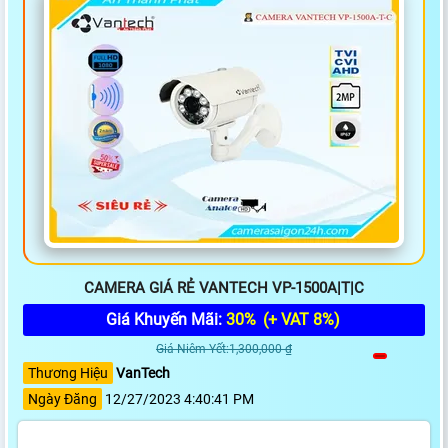
CAMERA GIÁ RẺ VANTECH VP-1500A|T|C
Giá Khuyến Mãi:
30%
(+ VAT 8%)
Giá Niêm Yết:1,300,000 ₫
Thương Hiệu
VanTech
Ngày Đăng
12/27/2023 4:40:41 PM