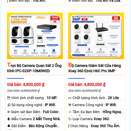
️ƒ Điểm Nỗi Bật :
Thu Âm.
️☣️ Điểm Nỗi Bật :
Thu Âm Và Loa.
T
B
Rọn Bộ Camera Quan Sát 2 Ống
Ộ Camera Giám Sát Cửa Hàng
Kính IPC-S2XP-10M0WED
Xoay 360 Ezviz H6C Pro 3MP
Giá bán: 4,800,000 ₫
Giá bán: 4,800,000 ₫
Giá Gốc: 6,800,000 ₫
Giá Gốc: 6,200,000 ₫
🦉 Hình ảnh chất lượng :
10 MP.
️👀 Chất lượng hình Ảnh :
2K Lite .
🕉️ Sử dụng công nghệ :
IP Wifi.
⚒ Camera Công nghệ :
IP Wifi.
❈ Giám sát Ban Đêm :
Full Color
🔅 Tầm Xa Ban Đêm :
Hồng Ngoại
20m Có Màu Ban Ðêm.
10m Hồng Ngoại Smart IR.
🐜 Mẫu Camera
2 Mắt Trong Nhà.
💦 Loại Camera
Xoay 360.
️🔔 Đặt Điểm :
Báo Động Chuyển
️ƒ Chức Năng :
Xoay 360 Thu Âm.
Động.