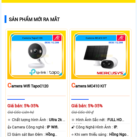
SẢN PHẨM MỚI RA MẮT
C
C
Amera Wifi TapoC120
Amera MC410 KIT
Giá bán: 5%-35%
Giá bán: 5%-35%
Giá Gốc: Liên hệ
Giá Gốc: 00 ₫
🔅 Chất lượng hình Ảnh :
Ultra 2k +
🔆 Hình Ảnh Sắc nét :
FULL HD
.
1080P .
👍 Camera Công nghệ :
IP Wifi.
🌠 Công Nghệ Hình Ảnh :
IP.
💥 Giám sát Ban Đêm :
Hồng
⭐ Khi xem thiếu sáng :
Hồng Ngoại