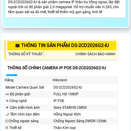
DS-2CD2026G2-IU là sản phẩm camera IP thân trụ hồng ngoại, lắp đặt
ngoài trời có độ phân giải 2.0 megapixel. Hỗ trợ chuẩn nén H.265, cho
tầm quan sát xa 40 mét, thiết kế thẩm mỹ, gọn gàng, tinh tế
📖 THÔNG TIN SẢN PHẨM DS-2CD2026G2-IU
THÔNG SỐ KỸ THUẬT
CHÍNH SÁCH BẢO HÀNH
THÔNG SỐ CHÍNH CAMERA IP POE DS-2CD2026G2-IU
Hãng
Hikvision
Model Camera Quan Sát
DS-2CD2026G2-IU
️👀 Độ phân giải
FULL HD 1080P
✳️ Công nghệ
IP POE
✴️ Cảm biến hình ảnh
Sony STARVIS CMOS
🌙 Tầm nhìn ban đêm
Hồng Ngoại 40m
🀄 Chống ngược sáng
Chống Ngược Sáng DWDR 120db
⛓ Thiết kế
Thân Kim loại