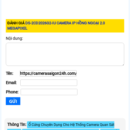
ĐÁNH GIÁ
DS-2CD2026G2-IU CAMERA IP HỒNG NGOẠI 2.0
MEGAPIXEL
Nội dung:
Tên:
Email:
Phone:
Thông Tin:
Ổ Cứng Chuyên Dụng Cho Hệ Thống Camera Quan Sát