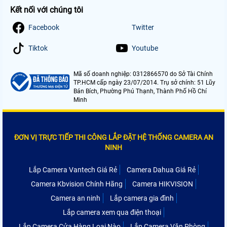
Kết nối với chúng tôi
Facebook
Twitter
Tiktok
Youtube
Mã số doanh nghiệp: 0312866570 do Sở Tài Chính
TP.HCM cấp ngày 23/07/2014. Trụ sở chính: 51 Lũy
Bán Bích, Phường Phú Thạnh, Thành Phố Hồ Chí
Minh
ĐƠN VỊ TRỰC TIẾP THI CÔNG LẮP ĐẶT HỆ THỐNG CAMERA AN
NINH
Lắp Camera Vantech Giá Rẻ
Camera Dahua Giá Rẻ
Camera Kbvision Chính Hãng
Camera HIKVISION
Camera an ninh
Lắp camera gia đình
Lắp camera xem qua điện thoại
Lắp Camera Cửa Hàng Loại Nào
Lắp Camera Văn Phòng