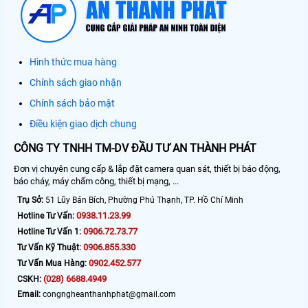
Hình thức mua hàng
Chính sách giao nhận
Chính sách bảo mật
Điều kiện giao dịch chung
CÔNG TY TNHH TM-DV ĐẦU TƯ AN THÀNH PHÁT
Đơn vị chuyên cung cấp & lắp đặt camera quan sát, thiết bị báo động,
báo cháy, máy chấm công, thiết bị mạng, ...
Trụ Sở:
51 Lũy Bán Bích, Phường Phú Thạnh, TP. Hồ Chí Minh
0938.11.23.99
Hotline Tư Vấn:
0906.72.73.77
Hotline Tư Vấn 1:
0906.855.330
Tư Vấn Kỹ Thuật:
0902.452.577
Tư Vấn Mua Hàng:
(028) 6688.4949
CSKH:
Email:
congngheanthanhphat@gmail.com