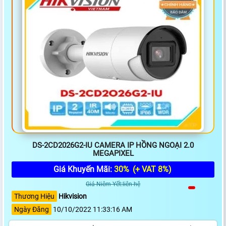
DS-2CD2026G2-IU CAMERA IP HỒNG NGOẠI 2.0
MEGAPIXEL
Giá Khuyến Mãi:
30%
(+ VAT 8%)
Giá Niêm Yết:liên hệ
Thương Hiệu
Hikvision
Ngày Đăng
10/10/2022 11:33:16 AM