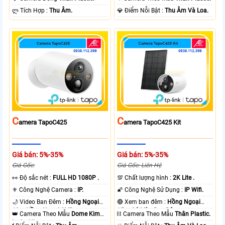
️ლ Tích Hợp :
Thu Âm.
️💎 Điểm Nỗi Bật :
Thu Âm Và Loa.
C
C
Amera TapoC425
Amera TapoC425 Kit
Giá bán: 5%-35%
Giá bán: 5%-35%
Giá Gốc:
Giá Gốc: Liên Hệ
️👀 Độ sắc nét :
FULL HD 1080P .
💯 Chất lượng hình :
2K Lite .
⚜️ Công Nghệ Camera :
IP.
🌠 Công Nghệ Sử Dụng :
IP Wifi.
🌙 Video Ban Đêm :
Hồng Ngoại
🔴 Xem ban đêm :
Hồng Ngoại
10m Hồng Ngoại SMD.
15m Có Màu Ban Ðêm.
👑 Camera Theo Mẫu
Dome Kim
⛓ Camera Theo Mẫu
Thân Plastic.
loại + Nhựa.