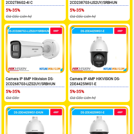
2CD2T86G2-4I C
2CD2387G3-LIS2UY/SRBHUN
5%-35%
5%-35%
Giá Gốc: Liên hệ
Giá Gốc: Liên hệ
Camera IP 8MP Hikvision DS-
Camera IP 4MP HIKVISION DS-
2CD2687G3-LIZS2UY/SRBHUN
2DE4425IWG1-E
5%-35%
5%-35%
Giá Gốc:
Giá Gốc: Liên hệ