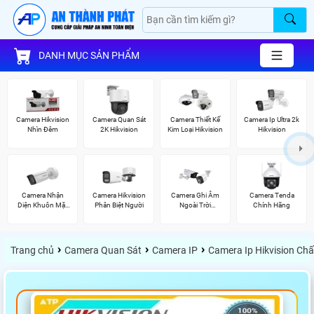
DANH MỤC SẢN PHẨM
Camera Hikvision
Camera Quan Sát
Camera Thiết Kế
Camera Ip Ultra 2k
Nhìn Đêm
2K Hikvision
Kim Loại Hikvision
Hikvision
Camera Nhận
Camera Hikvision
Camera Ghi Âm
Camera Tenda
Diện Khuôn Mặt
Phân Biệt Người
Ngoài Trời
Chính Hãng
Hikvision
Kbvision
›
›
›
Trang chủ
Camera Quan Sát
Camera IP
Camera Ip Hikvision Ch