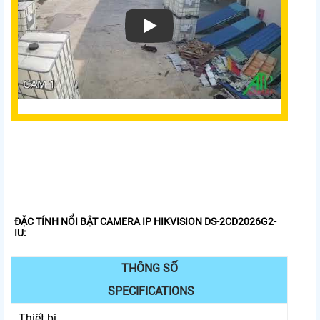
Xem video DS-2CD2026G2-IU Camera IP hồn
ĐẶC TÍNH NỔI BẬT CAMERA IP HIKVISION DS-2CD2026G2-
IU:
THÔNG SỐ
SPECIFICATIONS
Thiết bị