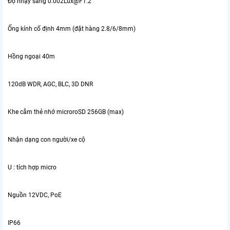
Độ nhạy sáng 0.002Lux@F1.2
Ống kính cố định 4mm (đặt hàng 2.8/6/8mm)
Hồng ngoại 40m
120dB WDR, AGC, BLC, 3D DNR
Khe cắm thẻ nhớ microroSD 256GB (max)
Nhận dạng con người/xe cộ
U : tích hợp micro
Nguồn 12VDC, PoE
IP66