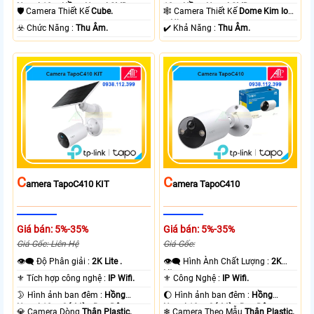
Ngoại 10m Hồng Ngoại SMD.
10m Hồng Ngoại SMD.
🛡 Camera Thiết Kế
Cube.
🕸️ Camera Thiết Kế
Dome Kim loại
+ Nhựa.
️☣️ Chức Năng :
Thu Âm.
️✔️ Khả Năng :
Thu Âm.
C
C
Amera TapoC410 KIT
Amera TapoC410
Giá bán: 5%-35%
Giá bán: 5%-35%
Giá Gốc: Liên Hệ
Giá Gốc:
👁️‍🗨 Độ Phân giải :
2K Lite .
👁️‍🗨 Hình Ành Chất Lượng :
2K
Lite .
⚜️ Tích hợp công nghệ :
IP Wifi.
⚜️ Công Nghệ :
IP Wifi.
🌛 Hình ảnh ban đêm :
Hồng
🌔 Hình ảnh ban đêm :
Hồng
Ngoại 10m Có Màu Ban Ðêm.
Ngoại 10m Có Màu Ban Ðêm.
💎 Camera Dòng
Thân Plastic.
❄ Camera Theo Mẫu
Thân Plastic.