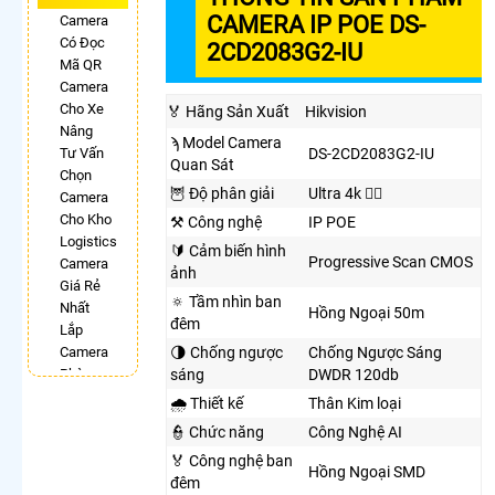
CAMERA IP POE DS-
Camera
Có Đọc
2CD2083G2-IU
Mã QR
Camera
Cho Xe
️🏅️ Hãng Sản Xuất
Hikvision
Nâng
ϡ Model Camera
Tư Vấn
DS-2CD2083G2-IU
Quan Sát
Chọn
🦉 Độ phân giải
Ultra 4k 👍🏾
Camera
Cho Kho
⚒ Công nghệ
IP POE
Logistics
🔰 Cảm biến hình
Progressive Scan CMOS
Camera
ảnh
Giá Rẻ
🔅 Tầm nhìn ban
Nhất
Hồng Ngoại 50m
đêm
Lắp
Camera
🌗 Chống ngược
Chống Ngược Sáng
Phòng
sáng
DWDR 120db
Phẩu
🌧️ Thiết kế
Thân Kim loại
Thuật
👮 Chức năng
Công Nghệ AI
Camera
️🏅️ Công nghệ ban
Có
Hồng Ngoại SMD
đêm
Chống