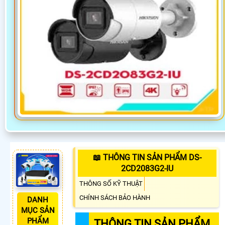
📖 THÔNG TIN SẢN PHẨM DS-
2CD2083G2-IU
THÔNG SỐ KỸ THUẬT
CHÍNH SÁCH BẢO HÀNH
DANH
MỤC SẢN
PHẨM
THÔNG TIN SẢN PHẨM