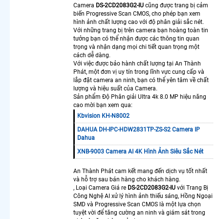
Camera
Camera
DS-2CD2083G2-IU
cũng được trang bị cảm
Ezviz
biến Progressive Scan CMOS, cho phép bạn xem
Báo
hình ảnh chất lượng cao với độ phân giải sắc nét.
Động Giá
Với những trang bị trên camera bạn hoàng toàn tin
tưởng bạn có thể nhận được các thông tin quan
Rẻ
trọng và nhận dạng mọi chi tiết quan trọng một
Lắp
cách dễ dàng.
Camera
Với việc được bảo hành chất lượng tại An Thành
Wifi
Phát, một đơn vị uy tín trong lĩnh vực cung cấp và
Thân
lắp đặt camera an ninh, bạn có thể yên tâm về chất
lượng và hiệu suất của Camera.
Dahua
Sản phẩm Độ Phân giải Ultra 4k 8.0 MP hiệu năng
Lắp Đặt
cao mời bạn xem qua:
Camera
Kbvision KH-N8002
Wifi
Hikvision
DAHUA DH-IPC-HDW2831TP-ZS-S2 Camera IP
Ngoài
Dahua
Trời Giá
XNB-9003 Camera AI 4K Hình Ảnh Siêu Sắc Nét
Rẻ
Lắp
An Thành Phát cam kết mang đến dịch vụ tốt nhất
Camera
và hỗ trợ sau bán hàng cho khách hàng.
Wifi 360
, Loại Camera Giá re
DS-2CD2083G2-IU
với Trang Bị
Công Nghệ AI xử lý hình ảnh thiếu sáng, Hồng Ngoại
Dahua
SMD và Progressive Scan CMOS là một lựa chọn
Ngoài
tuyệt vời để tăng cường an ninh và giám sát trong
Trời