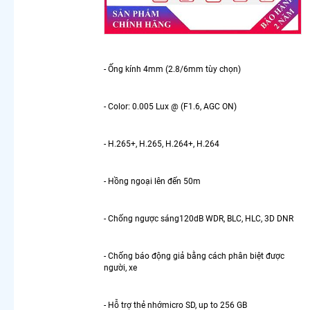
Hikvision
360
LẮP
CAMERA
- Ống kính 4mm (2.8/6mm tùy chọn)
THEO
NHU CẦU
- Color: 0.005 Lux @ (F1.6, AGC ON)
Lắp
Camera
Văn
- H.265+, H.265, H.264+, H.264
Phòng
Giá Rẻ
Lắp
- Hồng ngoại lên đến 50m
Camera
Nhà
- Chống ngược sáng120dB WDR, BLC, HLC, 3D DNR
Xưởng
Giá Rẻ
Lắp
- Chống báo động giả bằng cách phân biệt được
Camera
người, xe
Gia Đình
Giá Rẻ
- Hỗ trợ thẻ nhớmicro SD, up to 256 GB
Lắp