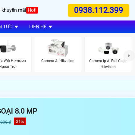
0938.112.399
 khuyến mãi
Hot!
N TỨC
LIÊN HỆ
a Wifi Hikvision
Camera Ai Hikvision
Camera Ip AI Full Color
Ngoài Trời
Hikvision
OẠI 8.0 MP
31%
,000 ₫