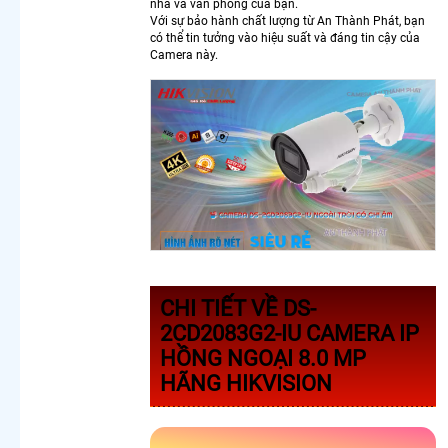
nhà và văn phòng của bạn.
Lắp
Với sự bảo hành chất lượng từ An Thành Phát, bạn
Camera
có thể tin tưởng vào hiệu suất và đáng tin cậy của
Wifi
Camera này.
Dahua
Ngoài
Trời
Chính
Hãng
Camera
Wifi
Hikvision
Trong
Nhà
Lắp
Camera
CHI TIẾT VỀ DS-
Xoay 360
2CD2083G2-IU CAMERA IP
Toàn
HỒNG NGOẠI 8.0 MP
Cảnh
Camera
HÃNG HIKVISION
Dahua
Xoay 360
Lắp