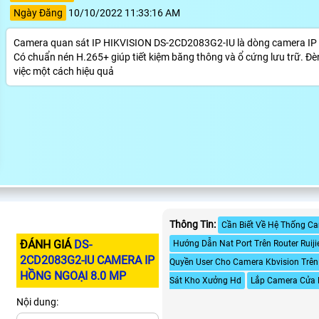
Ngày Đăng
10/10/2022 11:33:16 AM
Camera quan sát IP HIKVISION DS-2CD2083G2-IU là dòng camera IP cô
Có chuẩn nén H.265+ giúp tiết kiệm băng thông và ổ cứng lưu trữ. Đèn
việc một cách hiệu quả
Thông Tin:
Cần Biết Về Hệ Thống C
ĐÁNH GIÁ
DS-
Hướng Dẫn Nat Port Trên Router Ruij
2CD2083G2-IU CAMERA IP
Quyền User Cho Camera Kbvision Trê
HỒNG NGOẠI 8.0 MP
Sát Kho Xưởng Hd
Lắp Camera Cửa 
Nội dung: