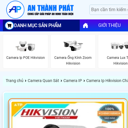
GIỚI THIỆU
DANH MỤC SẢN PHẨM
Camera Ip POE Hikvision
Camera Ống Kính Zoom
Camera Lux 
Hikvision
Hikvision
›
›
›
Trang chủ
Camera Quan Sát
Camera IP
Camera Ip Hikvision C