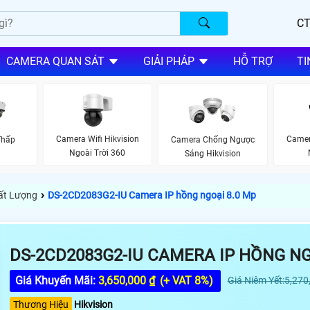
CT
CAMERA QUAN SÁT
GIẢI PHÁP
HỖ TRỢ
TI
Camera Wifi Hikvision
Camer
Thấp
Camera Chống Ngược
Ngoài Trời 360
Sáng Hikvision
›
hất Lượng
DS-2CD2083G2-IU Camera IP hồng ngoại 8.0 Mp
DS-2CD2083G2-IU CAMERA IP HỒNG NG
Giá Khuyến Mãi:
3,650,000 ₫
(+ VAT 8%)
Giá Niêm Yết:5,270
Thương Hiệu
Hikvision