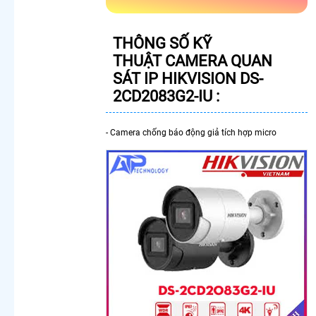
Camera
Wifi
Ngoài
THÔNG SỐ KỸ
Trời
THUẬT CAMERA QUAN
Xoay 360
Camera
SÁT IP HIKVISION DS-
360
2CD2083G2-IU :
Trong
Nhà
Camera
- Camera chống báo động giả tích hợp micro
Hilook
Xoay 360
Độ
Camera
Imou
360
Camera
Wifi 360
Có Màu
Ban Đêm
Dahua
Camera
Wifi