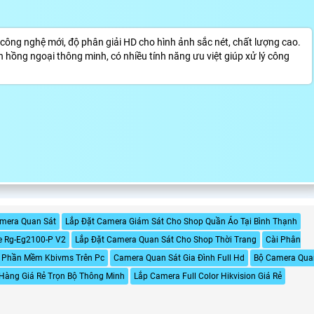
ng nghệ mới, độ phân giải HD cho hình ảnh sắc nét, chất lượng cao.
 hồng ngoại thông minh, có nhiều tính năng ưu việt giúp xử lý công
amera Quan Sát
Lắp Đặt Camera Giám Sát Cho Shop Quần Áo Tại Bình Thạnh
ie Rg-Eg2100-P V2
Lắp Đặt Camera Quan Sát Cho Shop Thời Trang
Cài Phân
n Phần Mềm Kbivms Trên Pc
Camera Quan Sát Gia Đình Full Hd
Bộ Camera Qua
Hàng Giá Rẻ Trọn Bộ Thông Minh
Lắp Camera Full Color Hikvision Giá Rẻ