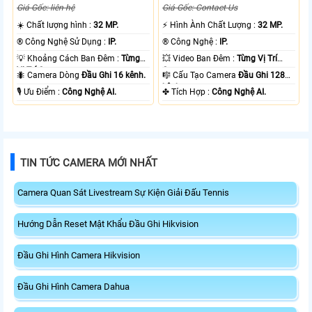
Giá Gốc: liên hệ
Giá Gốc: Contact Us
☀️ Chất lượng hình :
32 MP.
️⚡ Hình Ành Chất Lượng :
32 MP.
®️ Công Nghệ Sử Dụng :
IP.
®️ Công Nghệ :
IP.
💡 Khoảng Cách Ban Đêm :
Từng
💥 Video Ban Đêm :
Từng Vị Trí
Vị Trí Camera .
Camera .
🐜 Camera Dòng
Đầu Ghi 16 kênh.
🎼️ Cấu Tạo Camera
Đầu Ghi 128
kênh.
️🎙 Ưu Điểm :
Công Nghệ AI.
️✤ Tích Hợp :
Công Nghệ AI.
TIN TỨC CAMERA MỚI NHẤT
Camera Quan Sát Livestream Sự Kiện Giải Đấu Tennis
Hướng Dẫn Reset Mật Khẩu Đầu Ghi Hikvision
Đầu Ghi Hình Camera Hikvision
Đầu Ghi Hình Camera Dahua