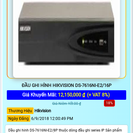
ĐẦU GHI HÌNH HIKVISION DS-7616NI-E2/16P
Giá Khuyến Mãi:
12,150,000 ₫
(+ VAT 8%)
18%
Giá Niêm Yết:00 ₫
Thương Hiệu
Hikvision
Ngày Đăng
6/9/2018 12:00:49 PM
Dầu ghi hinh DS-7616NI-E2/8P thuộc dòng đầu ghi series IP Sản phẩm