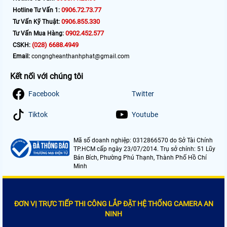
0906.72.73.77
Hotline Tư Vấn 1:
0906.855.330
Tư Vấn Kỹ Thuật:
0902.452.577
Tư Vấn Mua Hàng:
(028) 6688.4949
CSKH:
Email:
congngheanthanhphat@gmail.com
Kết nối với chúng tôi
Facebook
Twitter
Tiktok
Youtube
Mã số doanh nghiệp: 0312866570 do Sở Tài Chính
TP.HCM cấp ngày 23/07/2014. Trụ sở chính: 51 Lũy
Bán Bích, Phường Phú Thạnh, Thành Phố Hồ Chí
Minh
ĐƠN VỊ TRỰC TIẾP THI CÔNG LẮP ĐẶT HỆ THỐNG CAMERA AN
NINH