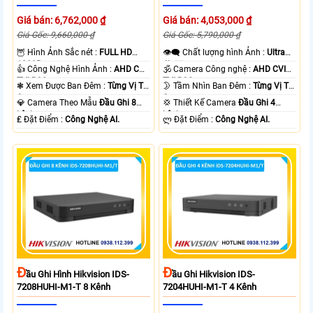
Giá bán: 6,762,000 ₫
Giá bán: 4,053,000 ₫
Giá Gốc: 9,660,000 ₫
Giá Gốc: 5,790,000 ₫
🦉 Hình Ảnh Sắc nét :
FULL HD
👁️‍🗨 Chất lượng hình Ảnh :
Ultra
1080P .
4k 👍🏾 .
👍 Công Nghệ Hình Ảnh :
AHD CVI
🕉️ Camera Công nghệ :
AHD CVI
TVI BCS.
TVI BCS.
❃ Xem Được Ban Đêm :
Từng Vị Trí
🌛 Tầm Nhìn Ban Đêm :
Từng Vị Trí
Camera .
Camera .
💎 Camera Theo Mẫu
Đầu Ghi 8
💢 Thiết Kế Camera
Đầu Ghi 4
kênh.
kênh.
️₤ Đặt Điểm :
Công Nghệ AI.
️ლ Đặt Điểm :
Công Nghệ AI.
Đ
Đ
Ầu Ghi Hình Hikvision IDS-
Ầu Ghi Hikvision IDS-
7208HUHI-M1-T 8 Kênh
7204HUHI-M1-T 4 Kênh