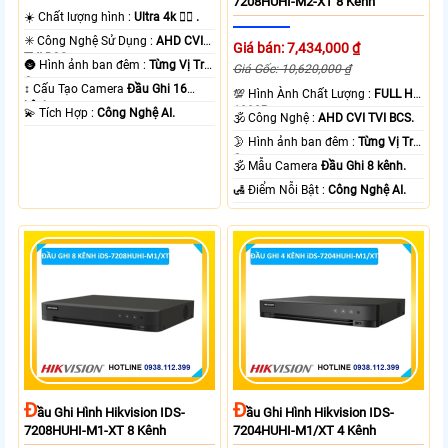
7208HUHI-M2-XT 8 Kênh
☀️ Chất lượng hình :
Ultra 4k 👍🏾 .
✳️ Công Nghệ Sử Dụng :
AHD CVI
Giá bán: 7,434,000 ₫
TVI BCS.
🌚 Hình ảnh ban đêm :
Từng Vị Trí
Giá Gốc: 10,620,000 ₫
Camera .
↕️ Cấu Tạo Camera
Đầu Ghi 16
💯 Hình Ành Chất Lượng :
FULL HD
kênh.
1080P .
️💫 Tích Hợp :
Công Nghệ AI.
🕉️ Công Nghệ :
AHD CVI TVI BCS.
🌛 Hình ảnh ban đêm :
Từng Vị Trí
Camera .
🕉️ Mẫu Camera
Đầu Ghi 8 kênh.
️🛃 Điểm Nỗi Bật :
Công Nghệ AI.
Đ
Đ
Ầu Ghi Hình Hikvision IDS-
Ầu Ghi Hình Hikvision IDS-
7208HUHI-M1-XT 8 Kênh
7204HUHI-M1/XT 4 Kênh