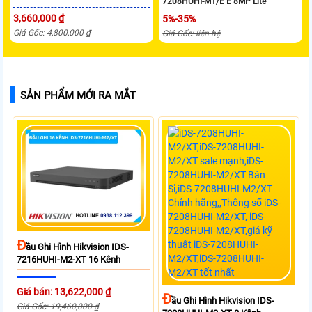
7208HUHI-M1/E E 8MP Lite
3,660,000 ₫
5%-35%
Giá Gốc: 4,800,000 ₫
Giá Gốc: liên hệ
SẢN PHẨM MỚI RA MẮT
Đ
Ầu Ghi Hình Hikvision IDS-
7216HUHI-M2-XT 16 Kênh
Giá bán: 13,622,000 ₫
Đ
Ầu Ghi Hình Hikvision IDS-
Giá Gốc: 19,460,000 ₫