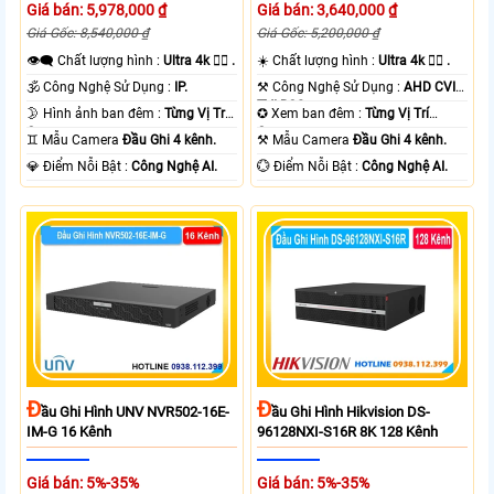
Giá bán: 5,978,000 ₫
Giá bán: 3,640,000 ₫
Giá Gốc: 8,540,000 ₫
Giá Gốc: 5,200,000 ₫
👁️‍🗨 Chất lượng hình :
Ultra 4k 👍🏾 .
☀️ Chất lượng hình :
Ultra 4k 👍🏾 .
🕉️ Công Nghệ Sử Dụng :
IP.
⚒ Công Nghệ Sử Dụng :
AHD CVI
TVI BCS.
🌛 Hình ảnh ban đêm :
Từng Vị Trí
✪ Xem ban đêm :
Từng Vị Trí
Camera .
Camera .
♊ Mẫu Camera
Đầu Ghi 4 kênh.
⚒ Mẫu Camera
Đầu Ghi 4 kênh.
️💎 Điểm Nỗi Bật :
Công Nghệ AI.
️💮 Điểm Nỗi Bật :
Công Nghệ AI.
Đ
Đ
Ầu Ghi Hình UNV NVR502-16E-
Ầu Ghi Hình Hikvision DS-
IM-G 16 Kênh
96128NXI-S16R 8K 128 Kênh
Giá bán: 5%-35%
Giá bán: 5%-35%