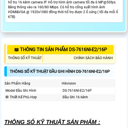
hổ trọ 16 kênh camera IP. Hỗ trợ hình ảnh camera tối đa 6 MP@50fps.
Băng thông vào ra 160/80 Mbps. Có hỗ trọ cổng xuất hình ảnh
HDMI&VGA @ 1920x1080 đồng thời hổ trọ được 2 ổ cứng ( tối đa mổi ổ
6TB)
📖 THÔNG TIN SẢN PHẨM DS-7616NI-E2/16P
THÔNG SỐ KỸ THUẬT
CHÍNH SÁCH BẢO HÀNH
THÔNG SỐ KỸ THUẬT ĐẦU GHI HÌNH DS-7616NI-E2/16P
Sản Phẩm Hãng
Hikvision
Model Đầu Ghi Hình
DS-7616NI-E2/16P
🕸️ Thiết Kế Phù Hợp
Đầu Ghi 16 kênh
THÔNG SỐ KỸ THUẬT SẢN PHẨM :