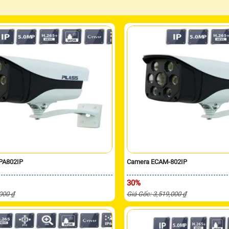
PA802IP
Camera ECAM-802IP
30%
,000 ₫
Giá Gốc: 3,519,000 ₫