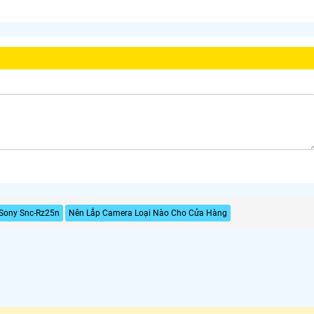
 Sony Snc-Rz25n
Nên Lắp Camera Loại Nào Cho Cửa Hàng