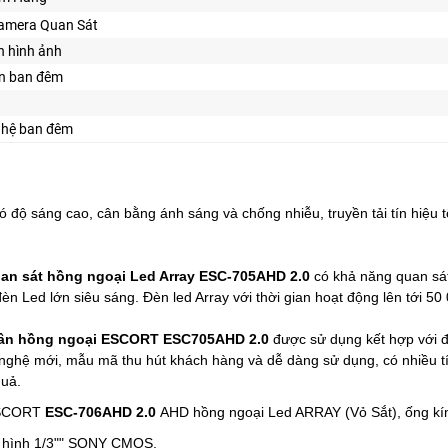
amera Quan Sát
n hình ảnh
ìn ban đêm
ghệ ban đêm
ó độ sáng cao, cân bằng ánh sáng và chống nhiễu, truyền tải tín hiê
an sát hồng ngoại Led Array
ESC-705AHD 2.0
có khả năng quan sát
èn Led lớn siêu sáng. Đèn led Array với thời gian hoạt động lên tới 50 0
hân hồng ngoại ESCORT ESC705AHD 2.0
được sử dụng kết hợp với
 nghệ mới, mẫu mã thu hút khách hàng và dễ dàng sử dụng, có nhiều tín
quả.
SCORT
ESC-706AHD 2.0
AHD hồng ngoại Led ARRAY (Vỏ Sắt), ống kí
 hình 1/3"" SONY CMOS.