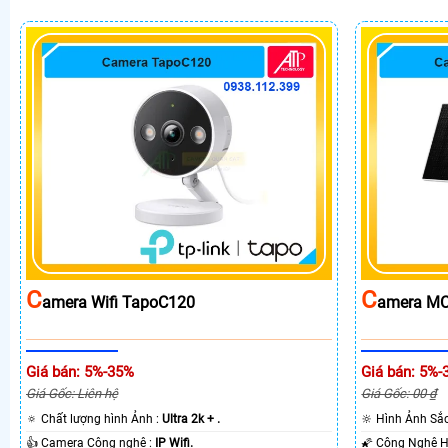
C
C
Amera Wifi TapoC120
Amera MC
Giá bán: 5%-35%
Giá bán: 5%-
Giá Gốc: Liên hệ
Giá Gốc: 00 ₫
🔅 Chất lượng hình Ảnh :
Ultra 2k + .
🔆 Hình Ảnh Sắ
👍 Camera Công nghệ :
IP Wifi.