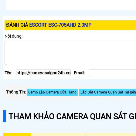
ĐÁNH GIÁ
ESCORT ESC-705AHD 2.0MP
Nội dung:
Tên:
Email:
Thông Tin:
Demo Lắp Camera Cửa Hàng
Lắp Đặt Camera Quan Sát Tại Bến
THAM KHẢO CAMERA QUAN SÁT GI