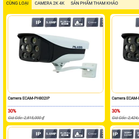
CÙNG LOẠI
CAMERA 2K 4K
SẢN PHẨM THAM KHẢO
Camera ECAM-PH802IP
Camera ECAM-
30%
30%
Giá Gốc: 2,815,000 ₫
Giá Gốc: 2,424