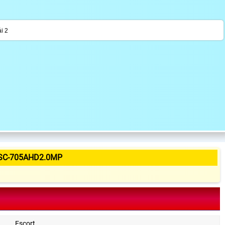
i 2
SC-705AHD2.0MP
Escort