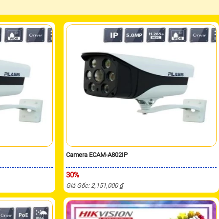
Camera ECAM-A802IP
30%
Giá Gốc: 2,151,000 ₫