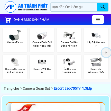
DANH MỤC SẢN PHẨM
Camera Escort
Camera Ezviz Full
Camera Có Báo
Lắp Đặt Camera
Color Ngoài Trời
Động Kbvision
IP
Camera Samsung
Camera Wifi Giá
Lắp Camera
Camera Ip
Full HD 1080P
Rẻ
2.0MP Ezviz
Hikvision Chất
Lượng
›
›
Trang chủ
Camera Quan Sát
Escort Esc-705Tvi 1.3Mp