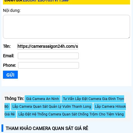
ĐÁNH GIÁ
ESCORT ESC-705TVI 1.3MP
Nội dung:
Tên:
Email:
Phone:
Thông Tin:
Giá Camera An Ninh
Tư Vấn Lắp Đặt Camera Gia Đình Trọn
Bộ
Lắp Camera Quan Sát Quản Lý Vườn Thanh Long
Lắp Camera Hilook
Giá Rẻ
Lắp Đặt Hệ Thống Camera Quan Sát Chống Trộm Cho Tiệm Vàng
THAM KHẢO CAMERA QUAN SÁT GIÁ RẺ