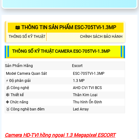
📖 THÔNG TIN SẢN PHẨM ESC-705TVI-1.3MP
THÔNG SỐ KỸ THUẬT
CHÍNH SÁCH BẢO HÀNH
THÔNG SỐ KỸ THUẬT CAMERA ESC-705TVI-1.3MP
Sản Phẩm Hãng
Escort
Model Camera Quan Sát
ESC-705TVI-1.3MP
️⚡ Độ phân giải
1.3 MP
🕉️ Công nghệ
AHD CVI TVI BCS
🕸️ Thiết kế
Thân Kim Loại
✤ Chức năng
Thu hình Ổn Định
🥉 Công nghệ ban đêm
Led Array
Camera HD-TVI hồng ngoại 1.3 Megapixel ESCORT