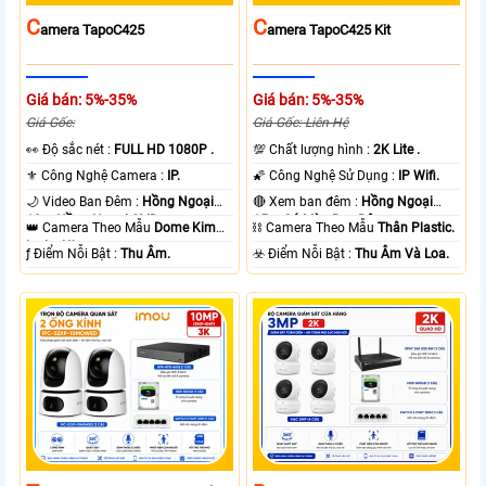
C
C
Amera TapoC425
Amera TapoC425 Kit
Giá bán: 5%-35%
Giá bán: 5%-35%
Giá Gốc:
Giá Gốc: Liên Hệ
️👀 Độ sắc nét :
FULL HD 1080P .
💯 Chất lượng hình :
2K Lite .
⚜️ Công Nghệ Camera :
IP.
🌠 Công Nghệ Sử Dụng :
IP Wifi.
🌙 Video Ban Đêm :
Hồng Ngoại
🔴 Xem ban đêm :
Hồng Ngoại
10m Hồng Ngoại SMD.
15m Có Màu Ban Ðêm.
👑 Camera Theo Mẫu
Dome Kim
⛓ Camera Theo Mẫu
Thân Plastic.
loại + Nhựa.
️ƒ Điểm Nỗi Bật :
Thu Âm.
️☣️ Điểm Nỗi Bật :
Thu Âm Và Loa.