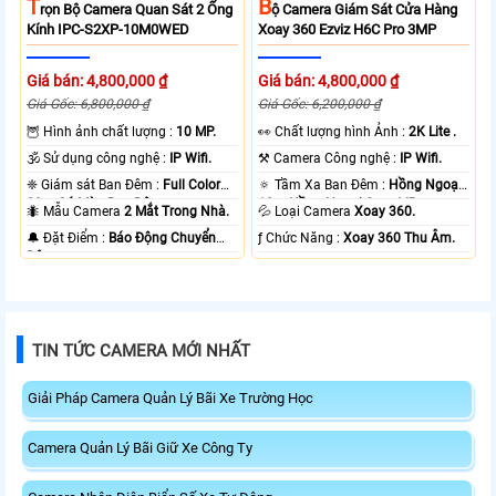
T
B
Rọn Bộ Camera Quan Sát 2 Ống
Ộ Camera Giám Sát Cửa Hàng
Kính IPC-S2XP-10M0WED
Xoay 360 Ezviz H6C Pro 3MP
Giá bán: 4,800,000 ₫
Giá bán: 4,800,000 ₫
Giá Gốc: 6,800,000 ₫
Giá Gốc: 6,200,000 ₫
🦉 Hình ảnh chất lượng :
10 MP.
️👀 Chất lượng hình Ảnh :
2K Lite .
🕉️ Sử dụng công nghệ :
IP Wifi.
⚒ Camera Công nghệ :
IP Wifi.
❈ Giám sát Ban Đêm :
Full Color
🔅 Tầm Xa Ban Đêm :
Hồng Ngoại
20m Có Màu Ban Ðêm.
10m Hồng Ngoại Smart IR.
🐜 Mẫu Camera
2 Mắt Trong Nhà.
💦 Loại Camera
Xoay 360.
️🔔 Đặt Điểm :
Báo Động Chuyển
️ƒ Chức Năng :
Xoay 360 Thu Âm.
Động.
TIN TỨC CAMERA MỚI NHẤT
Giải Pháp Camera Quản Lý Bãi Xe Trường Học
Camera Quản Lý Bãi Giữ Xe Công Ty