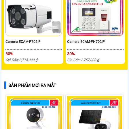
Camera ECAM-P702IP
Camera ECAM-PH702IP
30%
30%
Giá Gốc: 3,715,000 ₫
Giá Gốc: 2,757,000 ₫
SẢN PHẨM MỚI RA MẮT