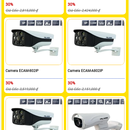
30%
30%
Giá Gốc: 2,815,000 ₫
Giá Gốc: 2,424,000 ₫
Camera ECAM-802IP
Camera ECAM-A802IP
30%
30%
Giá Gốc: 3,519,000 ₫
Giá Gốc: 2,151,000 ₫