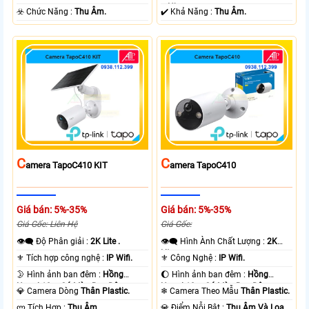
+ Nhựa.
️☣️ Chức Năng :
Thu Âm.
️✔️ Khả Năng :
Thu Âm.
C
C
Amera TapoC410 KIT
Amera TapoC410
Giá bán: 5%-35%
Giá bán: 5%-35%
Giá Gốc: Liên Hệ
Giá Gốc:
👁️‍🗨 Độ Phân giải :
2K Lite .
👁️‍🗨 Hình Ành Chất Lượng :
2K
Lite .
⚜️ Tích hợp công nghệ :
IP Wifi.
⚜️ Công Nghệ :
IP Wifi.
🌛 Hình ảnh ban đêm :
Hồng
🌔 Hình ảnh ban đêm :
Hồng
Ngoại 10m Có Màu Ban Ðêm.
Ngoại 10m Có Màu Ban Ðêm.
💎 Camera Dòng
Thân Plastic.
❄ Camera Theo Mẫu
Thân Plastic.
️ლ Tích Hợp :
Thu Âm.
️💎 Điểm Nỗi Bật :
Thu Âm Và Loa.