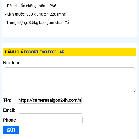
- Tiêu chuẩn chống thấm: IP66.
- Kích thước: 360 x 340 x Φ220 (mm)
- Trọng lượng: 3.5kg bao gồm chân đế.
ĐÁNH GIÁ
ESCORT ESC-E808HAR
Nội dung:
Tên:
Email:
Phone: