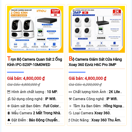
T
B
Rọn Bộ Camera Quan Sát 2 Ống
Ộ Camera Giám Sát Cửa Hàng
Kính IPC-S2XP-10M0WED
Xoay 360 Ezviz H6C Pro 3MP
Giá bán: 4,800,000 ₫
Giá bán: 4,800,000 ₫
Giá Gốc: 6,800,000 ₫
Giá Gốc: 6,200,000 ₫
🦉 Hình ảnh chất lượng :
10 MP.
️👀 Chất lượng hình Ảnh :
2K Lite .
🕉️ Sử dụng công nghệ :
IP Wifi.
⚒ Camera Công nghệ :
IP Wifi.
❈ Giám sát Ban Đêm :
Full Color
🔅 Tầm Xa Ban Đêm :
Hồng Ngoại
20m Có Màu Ban Ðêm.
10m Hồng Ngoại Smart IR.
🐜 Mẫu Camera
2 Mắt Trong Nhà.
💦 Loại Camera
Xoay 360.
️🔔 Đặt Điểm :
Báo Động Chuyển
️ƒ Chức Năng :
Xoay 360 Thu Âm.
Động.