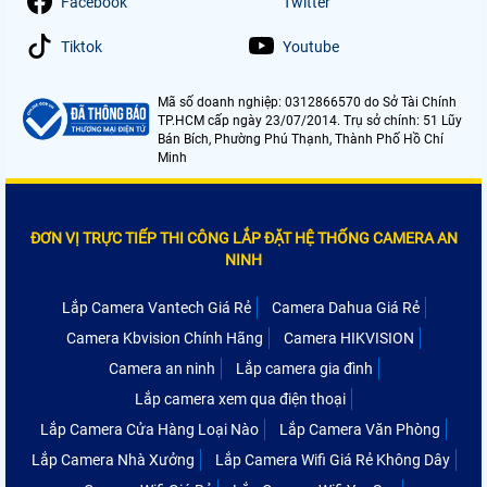
Facebook
Twitter
Tiktok
Youtube
Mã số doanh nghiệp: 0312866570 do Sở Tài Chính
TP.HCM cấp ngày 23/07/2014. Trụ sở chính: 51 Lũy
Bán Bích, Phường Phú Thạnh, Thành Phố Hồ Chí
Minh
ĐƠN VỊ TRỰC TIẾP THI CÔNG LẮP ĐẶT HỆ THỐNG CAMERA AN
NINH
Lắp Camera Vantech Giá Rẻ
Camera Dahua Giá Rẻ
Camera Kbvision Chính Hãng
Camera HIKVISION
Camera an ninh
Lắp camera gia đình
Lắp camera xem qua điện thoại
Lắp Camera Cửa Hàng Loại Nào
Lắp Camera Văn Phòng
Lắp Camera Nhà Xưởng
Lắp Camera Wifi Giá Rẻ Không Dây