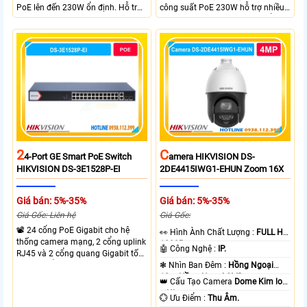
PoE lên đến 230W ổn định. Hỗ trợ
công suất PoE 230W hỗ trợ nhiều
truyền PoE xa đến 300 mét. Băng
thiết bị cùng lúc. Tốc độ chuyển
thông chuyển mạch đạt 68 Gbps
mạch 68Gbps đảm bảo hiệu suất
mạnh mẽ.
cao ổn định. Hỗ trợ truyền PoE xa
lên đến 300m cho hệ thống
camera.
2
C
4-Port GE Smart PoE Switch
Amera HIKVISION DS-
HIKVISION DS-3E1528P-EI
2DE4415IWG1-EHUN Zoom 16X
Giá bán: 5%-35%
Giá bán: 5%-35%
Giá Gốc: Liên hệ
Giá Gốc:
📽 24 cổng PoE Gigabit cho hệ
️👀 Hình Ành Chất Lượng :
FULL HD
thống camera mạng, 2 cổng uplink
1080P .
🤖️ Công Nghệ :
IP.
RJ45 và 2 cổng quang Gigabit tốc
độ cao, Tổng công suất PoE 370W
❃ Nhìn Ban Đêm :
Hồng Ngoại
cấp nguồn nhiều thiết bị.
10m Hồng Ngoại SMD.
👑 Cấu Tạo Camera
Dome Kim loại
+ Nhựa.
️💮 Ưu Điểm :
Thu Âm.