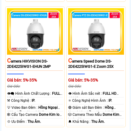
C
C
Amera HIKVISION DS-
Amera Speed Dome DS-
2DE4225IWG1-EHUN 2MP
2DE4225IWG1-E Zoom 25X
Giá bán: 5%-35%
Giá bán: 5%-35%
Giá Gốc:
Giá Gốc:
👁️‍🗨 Hình Ành Chất Lượng :
FULL
👁 Hình Ảnh Sắc nét :
FULL HD
HD 1080P .
1080P .
⚒ Công Nghệ :
IP.
⚛️ Công Nghệ Hình Ảnh :
IP.
💡 Video Ban Đêm :
Hồng Ngoại
🔴 Giám sát Ban Đêm :
Hồng
100m Hồng Ngoại SMD.
Ngoại 10m Hồng Ngoại SMD.
🕸️ Cấu Tạo Camera
Dome Kim loại
🎲 Camera Theo Mẫu
Dome Kim
+ Nhựa.
loại + Nhựa.
️💠 Ưu Điểm :
Thu Âm.
️🔔 Khả Năng :
Thu Âm.