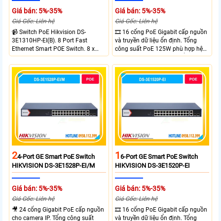
Giá bán: 5%-35%
Giá bán: 5%-35%
Giá Gốc: Liên hệ
Giá Gốc: Liên hệ
📹 Switch PoE Hikvision DS-
🎞 16 cổng PoE Gigabit cấp nguồn
3E1310HP-EI(B). 8 Port Fast
và truyền dữ liệu ổn định. Tổng
Ethernet Smart POE Switch. 8 x
công suất PoE 125W phù hợp hệ
10/100M PoE Ports, 2 x Gigabit
thống camera IP vừa. 2 cổng RJ45
Uplink Ports.
Gigabit và 2 cổng quang SFP mở
rộng linh hoạt. Hỗ trợ truyền PoE
xa tối đa lên đến 300 mét.
2
1
4-Port GE Smart PoE Switch
6-Port GE Smart PoE Switch
HIKVISION DS-3E1528P-EI/M
HIKVISION DS-3E1520P-EI
Giá bán: 5%-35%
Giá bán: 5%-35%
Giá Gốc: Liên hệ
Giá Gốc: Liên hệ
🎥 24 cổng Gigabit PoE cấp nguồn
🎞 16 cổng PoE Gigabit cấp nguồn
cho camera IP. Tổng công suất
và truyền dữ liệu ổn định. Tổng