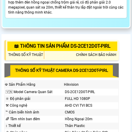
hợp thêm đèn hồng ngoại chống trộm giá rẻ, có độ phân giải 2.0
megapixel, quan sát xa 20m, thiết kế thân trụ lắp đặt ngoài trời cùng các
tính năng thông minh khác.
📖 THÔNG TIN SẢN PHẨM DS-2CE12D0T-PIRL
THÔNG SỐ KỸ THUẬT
CHÍNH SÁCH BẢO HÀNH
THÔNG SỐ KỸ THUẬT CAMERA DS-2CE12D0T-PIRL
☫ Sản Phẩm Hãng
Hikvision
🇻🇳 Model Camera Quan Sát
DS-2CE12D0T-PIRL
🔆 Độ phân giải
FULL HD 1080P
⚒ Công nghệ
AHD CVI TVI BCS
™️ Cảm biến hình ảnh
CMOS
🌈 Tầm nhìn ban đêm
Hồng Ngoại 20m
↕️ Thiết kế
Thân Plastic