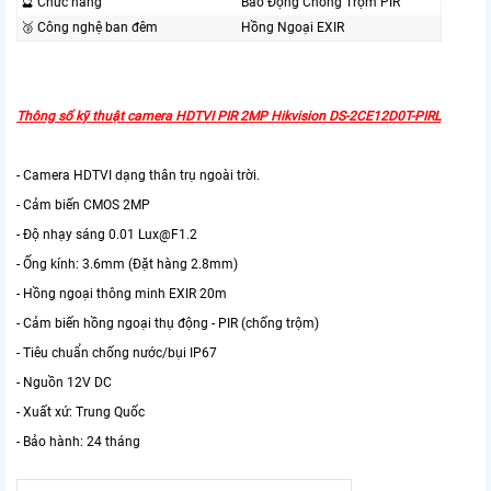
🔮 Chức năng
Báo Động Chống Trộm PIR
🥉 Công nghệ ban đêm
Hồng Ngoại EXIR
Thông số kỹ thuật camera HDTVI PIR 2MP Hikvision DS-2CE12D0T-PIRL
- Camera HDTVI dạng thân trụ ngoài trời.
- Cảm biến CMOS 2MP
- Độ nhạy sáng 0.01 Lux@F1.2
- Ống kính: 3.6mm (Đặt hàng 2.8mm)
- Hồng ngoại thông minh EXIR 20m
- Cảm biến hồng ngoại thụ động - PIR (chống trộm)
- Tiêu chuẩn chống nước/bụi IP67
- Nguồn 12V DC
- Xuất xứ: Trung Quốc
- Bảo hành: 24 tháng