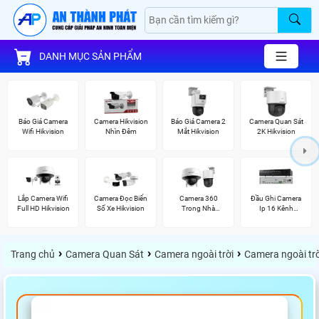
DANH MỤC SẢN PHẨM
Báo Giá Camera
Camera Hikvision
Báo Giá Camera 2
Camera Quan Sát
Wifi Hikvision
Nhìn Đêm
Mắt Hikvision
2K Hikvision
Lắp Camera Wifi
Camera Đọc Biển
Camera 360
Đầu Ghi Camera
Full HD Hikvision
Số Xe Hikvision
Trong Nhà
Ip 16 Kênh
Hikvision
Hikvision
›
›
›
Trang chủ
Camera Quan Sát
Camera ngoài trời
Camera ngoài trờ