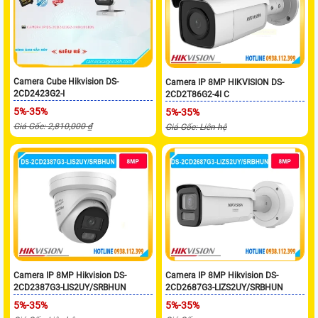
Camera Cube Hikvision DS-
Camera IP 8MP HIKVISION DS-
2CD2423G2-I
2CD2T86G2-4I C
5%-35%
5%-35%
Giá Gốc: 2,810,000 ₫
Giá Gốc: Liên hệ
Camera IP 8MP Hikvision DS-
Camera IP 8MP Hikvision DS-
2CD2387G3-LIS2UY/SRBHUN
2CD2687G3-LIZS2UY/SRBHUN
5%-35%
5%-35%