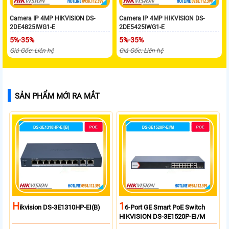
Camera IP 4MP HIKVISION DS-
Camera IP 4MP HIKVISION DS-
2DE4825IWG1-E
2DE5425IWG1-E
5%-35%
5%-35%
Giá Gốc: Liên hệ
Giá Gốc: Liên hệ
SẢN PHẨM MỚI RA MẮT
H
1
Ikvision DS-3E1310HP-EI(B)
6-Port GE Smart PoE Switch
HIKVISION DS-3E1520P-EI/M