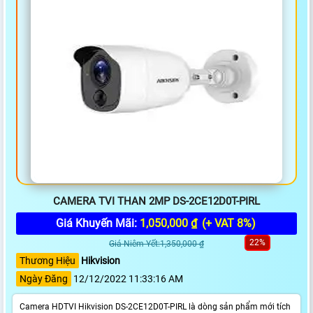
CAMERA TVI THAN 2MP DS-2CE12D0T-PIRL
Giá Khuyến Mãi:
1,050,000 ₫
(+ VAT 8%)
22%
Giá Niêm Yết:1,350,000 ₫
Thương Hiệu
Hikvision
Ngày Đăng
12/12/2022 11:33:16 AM
Camera HDTVI Hikvision DS-2CE12D0T-PIRL là dòng sản phẩm mới tích