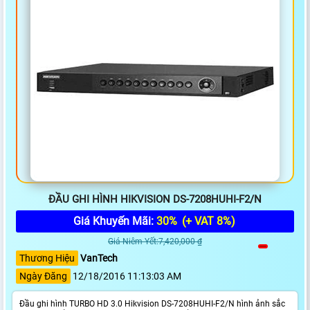
ĐẦU GHI HÌNH HIKVISION DS-7208HUHI-F2/N
Giá Khuyến Mãi:
30%
(+ VAT 8%)
Giá Niêm Yết:7,420,000 ₫
Thương Hiệu
VanTech
Ngày Đăng
12/18/2016 11:13:03 AM
Đầu ghi hình TURBO HD 3.0 Hikvision DS-7208HUHI-F2/N hình ảnh sắc