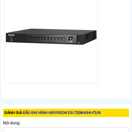
ĐÁNH GIÁ
ĐẦU GHI HÌNH HIKVISION DS-7208HUHI-F2/N
Nội dung: