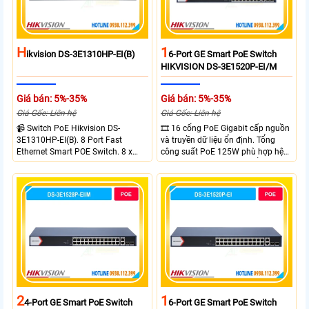
H
1
Ikvision DS-3E1310HP-EI(B)
6-Port GE Smart PoE Switch
HIKVISION DS-3E1520P-EI/M
Giá bán: 5%-35%
Giá bán: 5%-35%
Giá Gốc: Liên hệ
Giá Gốc: Liên hệ
📹 Switch PoE Hikvision DS-
🎞 16 cổng PoE Gigabit cấp nguồn
3E1310HP-EI(B). 8 Port Fast
và truyền dữ liệu ổn định. Tổng
Ethernet Smart POE Switch. 8 x
công suất PoE 125W phù hợp hệ
10/100M PoE Ports, 2 x Gigabit
thống camera IP vừa. 2 cổng RJ45
Uplink Ports.
Gigabit và 2 cổng quang SFP mở
rộng linh hoạt. Hỗ trợ truyền PoE
xa tối đa lên đến 300 mét.
2
1
4-Port GE Smart PoE Switch
6-Port GE Smart PoE Switch