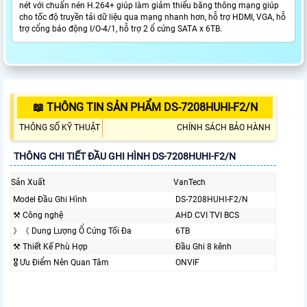
nét với chuẩn nén H.264+ giúp làm giảm thiểu băng thông mạng giúp
cho tốc độ truyền tải dữ liệu qua mạng nhanh hơn, hỗ trợ HDMI, VGA, hỗ
trợ cổng báo động I/O-4/1, hỗ trợ 2 ổ cứng SATA x 6TB.
📖 THÔNG TIN SẢN PHẨM DS-7208HUHI-F2/N
THÔNG SỐ KỸ THUẬT
CHÍNH SÁCH BẢO HÀNH
THÔNG CHI TIẾT ĐẦU GHI HÌNH DS-7208HUHI-F2/N
Sản Xuất
VanTech
Model Đầu Ghi Hình
DS-7208HUHI-F2/N
⚒ Công nghệ
AHD CVI TVI BCS
》《 Dung Lượng Ổ Cứng Tối Đa
6TB
⚒ Thiết Kế Phù Hợp
Đầu Ghi 8 kênh
🎖️ Ưu Điểm Nên Quan Tâm
ONVIF