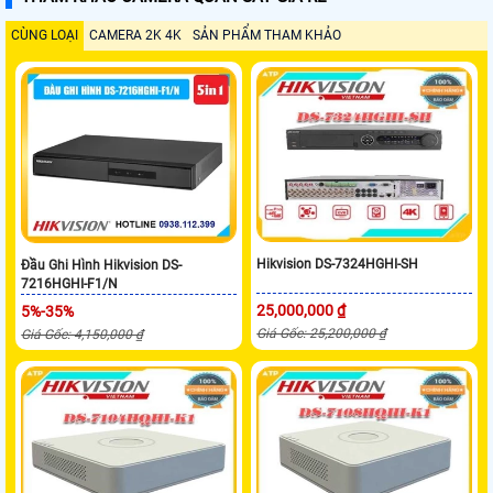
CÙNG LOẠI
CAMERA 2K 4K
SẢN PHẨM THAM KHẢO
Hikvision DS-7324HGHI-SH
Đầu Ghi Hình Hikvision DS-
7216HGHI-F1/N
25,000,000 ₫
5%-35%
Giá Gốc: 25,200,000 ₫
Giá Gốc: 4,150,000 ₫