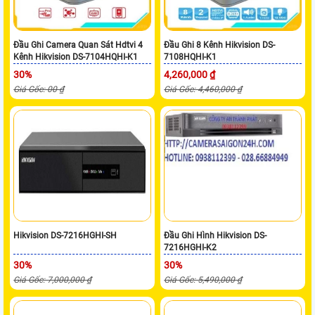
Đầu Ghi Camera Quan Sát Hdtvi 4
Đầu Ghi 8 Kênh Hikvision DS-
Kênh Hikvision DS-7104HQHI-K1
7108HQHI-K1
30%
4,260,000 ₫
Giá Gốc: 00 ₫
Giá Gốc: 4,460,000 ₫
Hikvision DS-7216HGHI-SH
Đầu Ghi Hình Hikvision DS-
7216HGHI-K2
30%
30%
Giá Gốc: 7,000,000 ₫
Giá Gốc: 5,490,000 ₫