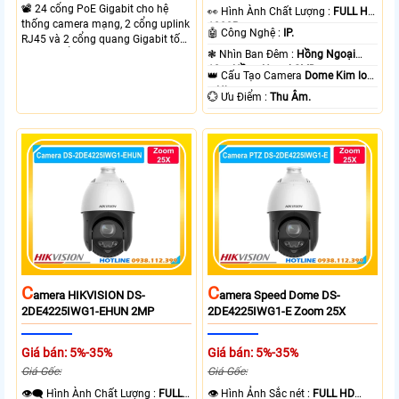
📽 24 cổng PoE Gigabit cho hệ
️👀 Hình Ành Chất Lượng :
FULL HD
thống camera mạng, 2 cổng uplink
1080P .
🤖️ Công Nghệ :
IP.
RJ45 và 2 cổng quang Gigabit tốc
độ cao, Tổng công suất PoE 370W
❃ Nhìn Ban Đêm :
Hồng Ngoại
cấp nguồn nhiều thiết bị.
10m Hồng Ngoại SMD.
👑 Cấu Tạo Camera
Dome Kim loại
+ Nhựa.
️💮 Ưu Điểm :
Thu Âm.
C
C
Amera HIKVISION DS-
Amera Speed Dome DS-
2DE4225IWG1-EHUN 2MP
2DE4225IWG1-E Zoom 25X
Giá bán: 5%-35%
Giá bán: 5%-35%
Giá Gốc:
Giá Gốc:
👁️‍🗨 Hình Ành Chất Lượng :
FULL
👁 Hình Ảnh Sắc nét :
FULL HD