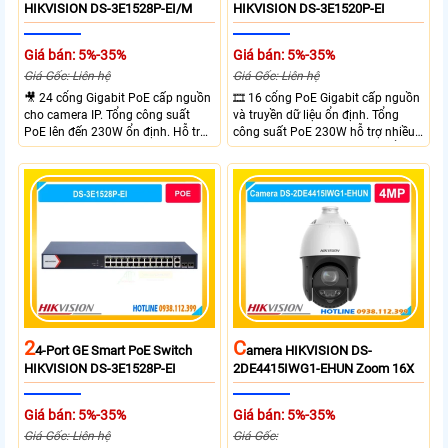
HIKVISION DS-3E1528P-EI/M
HIKVISION DS-3E1520P-EI
Giá bán: 5%-35%
Giá bán: 5%-35%
Giá Gốc: Liên hệ
Giá Gốc: Liên hệ
🎥 24 cổng Gigabit PoE cấp nguồn
🎞 16 cổng PoE Gigabit cấp nguồn
cho camera IP. Tổng công suất
và truyền dữ liệu ổn định. Tổng
PoE lên đến 230W ổn định. Hỗ trợ
công suất PoE 230W hỗ trợ nhiều
truyền PoE xa đến 300 mét. Băng
thiết bị cùng lúc. Tốc độ chuyển
thông chuyển mạch đạt 68 Gbps
mạch 68Gbps đảm bảo hiệu suất
mạnh mẽ.
cao ổn định. Hỗ trợ truyền PoE xa
lên đến 300m cho hệ thống
camera.
2
C
4-Port GE Smart PoE Switch
Amera HIKVISION DS-
HIKVISION DS-3E1528P-EI
2DE4415IWG1-EHUN Zoom 16X
Giá bán: 5%-35%
Giá bán: 5%-35%
Giá Gốc: Liên hệ
Giá Gốc: