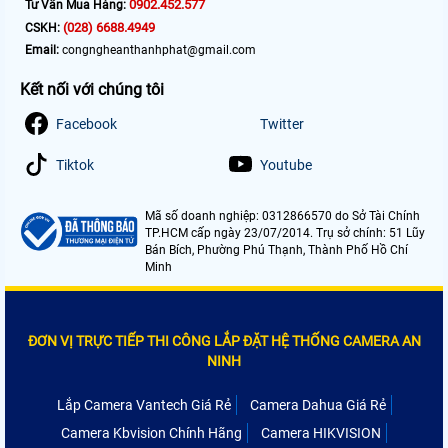
0902.452.577
Tư Vấn Mua Hàng:
(028) 6688.4949
CSKH:
Email:
congngheanthanhphat@gmail.com
Kết nối với chúng tôi
Facebook
Twitter
Tiktok
Youtube
Mã số doanh nghiệp: 0312866570 do Sở Tài Chính
TP.HCM cấp ngày 23/07/2014. Trụ sở chính: 51 Lũy
Bán Bích, Phường Phú Thạnh, Thành Phố Hồ Chí
Minh
ĐƠN VỊ TRỰC TIẾP THI CÔNG LẮP ĐẶT HỆ THỐNG CAMERA AN
NINH
Lắp Camera Vantech Giá Rẻ
Camera Dahua Giá Rẻ
Camera Kbvision Chính Hãng
Camera HIKVISION