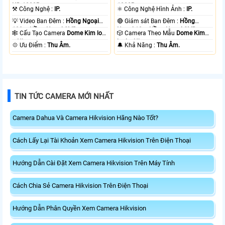
HD 1080P .
1080P .
⚒ Công Nghệ :
IP.
⚛️ Công Nghệ Hình Ảnh :
IP.
💡 Video Ban Đêm :
Hồng Ngoại
🔴 Giám sát Ban Đêm :
Hồng
100m Hồng Ngoại SMD.
Ngoại 10m Hồng Ngoại SMD.
🕸️ Cấu Tạo Camera
Dome Kim loại
🎲 Camera Theo Mẫu
Dome Kim
+ Nhựa.
loại + Nhựa.
️💠 Ưu Điểm :
Thu Âm.
️🔔 Khả Năng :
Thu Âm.
TIN TỨC CAMERA MỚI NHẤT
Camera Dahua Và Camera Hikvision Hãng Nào Tốt?
Cách Lấy Lại Tài Khoản Xem Camera Hikvision Trên Điện Thoại
Hướng Dẫn Cài Đặt Xem Camera Hikvision Trên Máy Tính
Cách Chia Sẻ Camera Hikvision Trên Điện Thoại
Hướng Dẫn Phân Quyền Xem Camera Hikvision