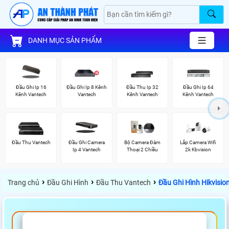
DANH MỤC SẢN PHẨM
Đầu Ghi Ip 16
Đầu Ghi Ip 8 Kênh
Đầu Thu Ip 32
Đầu Ghi Ip 64
Kênh Vantech
Vantech
Kênh Vantech
Kênh Vantech
Đầu Thu Vantech
Đầu Ghi Camera
Bộ Camera Đàm
Lắp Camera Wifi
Ip 4 Vantech
Thoại 2 Chiều
2k Kbvision
›
›
›
Trang chủ
Đầu Ghi Hình
Đầu Thu Vantech
Đầu Ghi Hình Hikvisi