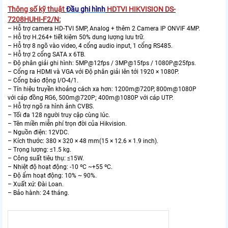
Thông số kỹ thuật
Đầu ghi hình
HDTVI HIKVISION DS-
7208HUHI-F2/N:
– Hỗ trợ camera HD-TVI 5MP, Analog + thêm 2 Camera IP ONVIF 4MP.
– Hỗ trợ H.264+ tiết kiệm 50% dung lượng lưu trữ.
– Hỗ trợ 8 ngõ vào video, 4 cổng audio input, 1 cổng RS485.
– Hỗ trợ 2 cổng SATA x 6TB.
– Độ phân giải ghi hình: 5MP@12fps / 3MP@15fps / 1080P@25fps.
– Cổng ra HDMI và VGA với Độ phân giải lên tới 1920 × 1080P.
– Cổng báo động I/O-4/1.
– Tín hiệu truyền khoảng cách xa hơn: 1200m@720P, 800m@1080P
với cáp đồng RG6, 500m@720P; 400m@1080P với cáp UTP.
– Hỗ trợ ngõ ra hình ảnh CVBS.
– Tối đa 128 người truy cập cùng lúc.
– Tên miền miễn phí trọn đời của Hikvision.
– Nguồn điện: 12VDC.
– Kích thước: 380 × 320 × 48 mm(15 × 12.6 × 1.9 inch).
– Trọng lượng: ≤1.5 kg.
– Công suất tiêu thụ: ≤15W.
– Nhiệt độ hoạt động: -10 ºC ~+55 ºC.
– Độ ẩm hoạt động: 10% ~ 90%.
– Xuất xứ: Đài Loan.
– Bảo hành: 24 tháng.