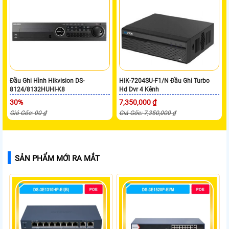
Đầu Ghi Hình Hikvision DS-
HIK-7204SU-F1/N Đầu Ghi Turbo
8124/8132HUHI-K8
Hd Dvr 4 Kênh
30%
7,350,000 ₫
Giá Gốc: 00 ₫
Giá Gốc: 7,350,000 ₫
SẢN PHẨM MỚI RA MẮT