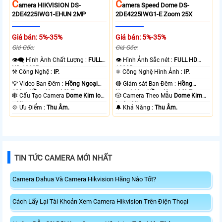
C
C
Amera HIKVISION DS-
Amera Speed Dome DS-
2DE4225IWG1-EHUN 2MP
2DE4225IWG1-E Zoom 25X
Giá bán: 5%-35%
Giá bán: 5%-35%
Giá Gốc:
Giá Gốc:
👁️‍🗨 Hình Ành Chất Lượng :
FULL
👁 Hình Ảnh Sắc nét :
FULL HD
HD 1080P .
1080P .
⚒ Công Nghệ :
IP.
⚛️ Công Nghệ Hình Ảnh :
IP.
💡 Video Ban Đêm :
Hồng Ngoại
🔴 Giám sát Ban Đêm :
Hồng
100m Hồng Ngoại SMD.
Ngoại 10m Hồng Ngoại SMD.
🕸️ Cấu Tạo Camera
Dome Kim loại
🎲 Camera Theo Mẫu
Dome Kim
+ Nhựa.
loại + Nhựa.
️💠 Ưu Điểm :
Thu Âm.
️🔔 Khả Năng :
Thu Âm.
TIN TỨC CAMERA MỚI NHẤT
Camera Dahua Và Camera Hikvision Hãng Nào Tốt?
Cách Lấy Lại Tài Khoản Xem Camera Hikvision Trên Điện Thoại