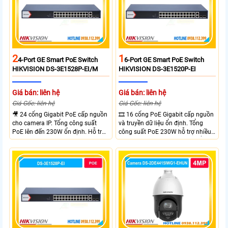
2
1
4-Port GE Smart PoE Switch
6-Port GE Smart PoE Switch
HIKVISION DS-3E1528P-EI/M
HIKVISION DS-3E1520P-EI
Giá bán: liên hệ
Giá bán: liên hệ
Giá Gốc: liên hệ
Giá Gốc: liên hệ
🎥 24 cổng Gigabit PoE cấp nguồn
🎞 16 cổng PoE Gigabit cấp nguồn
cho camera IP. Tổng công suất
và truyền dữ liệu ổn định. Tổng
PoE lên đến 230W ổn định. Hỗ trợ
công suất PoE 230W hỗ trợ nhiều
truyền PoE xa đến 300 mét. Băng
thiết bị cùng lúc. Tốc độ chuyển
thông chuyển mạch đạt 68 Gbps
mạch 68Gbps đảm bảo hiệu suất
mạnh mẽ.
cao ổn định. Hỗ trợ truyền PoE xa
lên đến 300m cho hệ thống
camera.