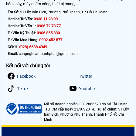
báo cháy, máy chấm công, thiết bị mạng, ...
Trụ Sở:
51 Lũy Bán Bích, Phường Phú Thạnh, TP. Hồ Chí Minh
0938.11.23.99
Hotline Tư Vấn:
0906.72.73.77
Hotline Tư Vấn 1:
0906.855.330
Tư Vấn Kỹ Thuật:
0902.452.577
Tư Vấn Mua Hàng:
(028) 6688.4949
CSKH:
Email:
congngheanthanhphat@gmail.com
Kết nối với chúng tôi
Facebook
Twitter
Tiktok
Youtube
Mã số doanh nghiệp: 0312866570 do Sở Tài Chính
TP.HCM cấp ngày 23/07/2014. Trụ sở chính: 51 Lũy
Bán Bích, Phường Phú Thạnh, Thành Phố Hồ Chí
Minh