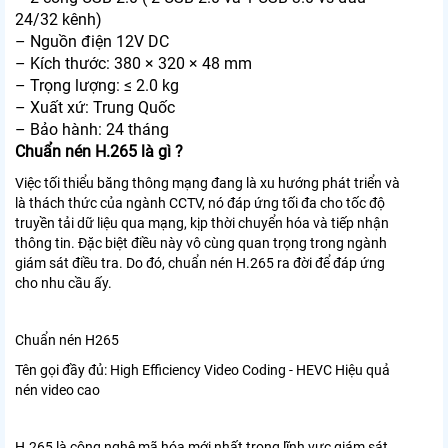
24/32 kênh)
– Nguồn điện 12V DC
– Kích thước: 380 × 320 × 48 mm
– Trọng lượng: ≤ 2.0 kg
– Xuất xứ: Trung Quốc
– Bảo hành: 24 tháng
Chuẩn nén ​H.265 là gì ?
Việc tối thiểu băng thông mạng đang là xu hướng phát triển và
là thách thức của ngành CCTV, nó đáp ứng tối đa cho tốc độ
truyền tải dữ liệu qua mạng, kịp thời chuyển hóa và tiếp nhận
thông tin. Đặc biệt điều này vô cùng quan trọng trong ngành
giám sát điều tra. Do đó, chuẩn nén H.265 ra đời để đáp ứng
cho nhu cầu ấy.
Chuẩn nén H265
Tên gọi đầy đủ: High Efficiency Video Coding - HEVC Hiệu quả
nén video cao
H.265 là công nghệ mã hóa mới nhất trong lĩnh vực giám sát