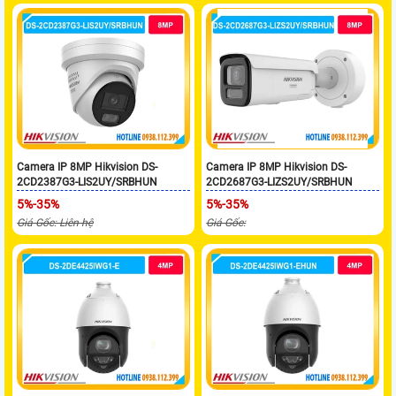
Camera IP 8MP Hikvision DS-
Camera IP 8MP Hikvision DS-
2CD2387G3-LIS2UY/SRBHUN
2CD2687G3-LIZS2UY/SRBHUN
5%-35%
5%-35%
Giá Gốc: Liên hệ
Giá Gốc: