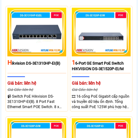
H
1
Ikvision DS-3E1310HP-EI(B)
6-Port GE Smart PoE Switch
HIKVISION DS-3E1520P-EI/M
Giá bán: liên hệ
Giá bán: liên hệ
Giá Gốc: liên hệ
Giá Gốc: liên hệ
📹 Switch PoE Hikvision DS-
🎞 16 cổng PoE Gigabit cấp nguồn
3E1310HP-EI(B). 8 Port Fast
và truyền dữ liệu ổn định. Tổng
Ethernet Smart POE Switch. 8 x
công suất PoE 125W phù hợp hệ
10/100M PoE Ports, 2 x Gigabit
thống camera IP vừa. 2 cổng RJ45
Uplink Ports.
Gigabit và 2 cổng quang SFP mở
rộng linh hoạt. Hỗ trợ truyền PoE
xa tối đa lên đến 300 mét.