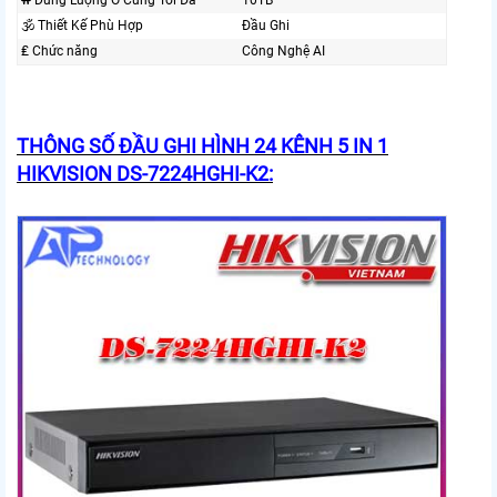
₩ Dung Lượng Ổ Cứng Tối Đa
10TB
🕉️ Thiết Kế Phù Hợp
Đầu Ghi
₤ Chức năng
Công Nghệ AI
THÔNG SỐ ĐẦU GHI HÌNH 24 KÊNH 5 IN 1
HIKVISION DS-7224HGHI-K2: