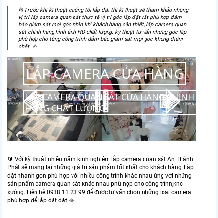
📂Trước khi kĩ thuật chúng tôi lắp đặt thì kĩ thuật sẽ tham khảo những
vị trí lắp camera quan sát thực tế vị trí góc lắp đặt rất phù hợp đảm
bảo giám sát mọi góc nhìn khi khách hàng cần thiết, lắp camera quan
sát chính hãng hình ảnh HD chất lượng. kỹ thuật tư vấn những góc lắp
phù hợp cho từng công trình đảm bảo giám sát mọi góc không điểm
chết. 🔆
LẮP CAMERA CỬA HÀNG
LẮP CAMERA QUAN SÁT CỬA HÀNG CHÍNH
HÃNG CHẤT LƯỢNG
🔰 Với kỹ thuật nhiều năm kinh nghiệm lắp camera quan sát An Thành
Phát sẽ mang lại những giá trị sản phẩm tốt nhất cho khách hàng, Lắp
đặt nhanh gọn phù hợp với nhiều công trình khác nhau ứng với những
sản phẩm camera quan sát khác nhau phù hợp cho công trình,kho
xưởng. Liên hệ 0938 11 23 99 để được tư vấn chọn những loại camera
phù hợp để lắp đặt đặt 📳