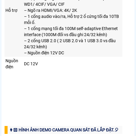
WD1/ 4CIF/ VGA/ CIF
Hỗ trợ
– Ngõ ra HDMI/VGA: 4K/ 2K
– 1 cổng audio vào/ra, Hỗ trợ 2 ổ cứng tối đa 10TB
mỗi ổ.
– 1 cổng mạng tối đa 100M self-adaptive Ethernet
interface (1000M đối vs đầu ghi 24/32 kênh)
– 2 cổng USB 2.0 ( 2 USB 2.0 và 1 USB 3.0 vs đầu
24/32 kênh)
– Nguồn điện 12V DC
Nguồn
DC 12V
điện
👩🏻 HÌNH ẢNH DEMO CAMERA QUAN SÁT ĐÃ LẮP ĐẶT.️🎈