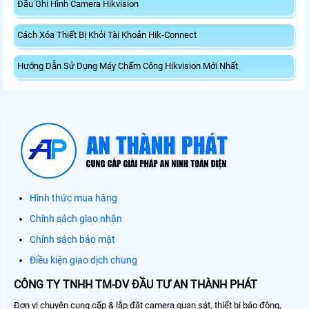
Đầu Ghi Hình Camera Hikvision
Cách Xóa Thiết Bị Khỏi Tài Khoản Hik-Connect
Hướng Dẫn Sử Dụng Máy Chấm Công Hikvision Mới Nhất
Hình thức mua hàng
Chính sách giao nhận
Chính sách bảo mật
Điều kiện giao dịch chung
CÔNG TY TNHH TM-DV ĐẦU TƯ AN THÀNH PHÁT
Đơn vị chuyên cung cấp & lắp đặt camera quan sát, thiết bị báo động,