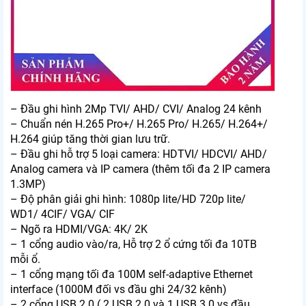
– Đầu ghi hình 2Mp TVI/ AHD/ CVI/ Analog 24 kênh
– Chuẩn nén H.265 Pro+/ H.265 Pro/ H.265/ H.264+/
H.264 giúp tăng thời gian lưu trữ.
– Đầu ghi hỗ trợ 5 loại camera: HDTVI/ HDCVI/ AHD/
Analog camera và IP camera (thêm tối đa 2 IP camera
1.3MP)
– Độ phân giải ghi hình: 1080p lite/HD 720p lite/
WD1/ 4CIF/ VGA/ CIF
– Ngõ ra HDMI/VGA: 4K/ 2K
– 1 cổng audio vào/ra, Hỗ trợ 2 ổ cứng tối đa 10TB
mỗi ổ.
– 1 cổng mạng tối đa 100M self-adaptive Ethernet
interface (1000M đối vs đầu ghi 24/32 kênh)
– 2 cổng USB 2.0 ( 2 USB 2.0 và 1 USB 3.0 vs đầu