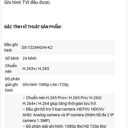
Ghi hình TVI đều được.
ĐẶC TÍNH KĨ THUẬT SẢN PHẨM :
Đầu ghi
DS-7224HGHI-K2
hình
Số kênh
24 kênh
Chuẩn
H.265+/ H.265
nén
Độ phân
giải ghi
Ghi hình 1080p Lite /720p
hình
– Chuẩn nén H.265 Pro+/ H.265 Pro/ H.265/
H.264+/ H.264 giúp tăng thời gian lưu trữ.
– Đầu ghi hỗ trợ 5 loại camera: HDTVI/ HDCVI/
AHD/ Analog camera và IP camera (thêm tối đa 2 IP
camera 1.3MP)
– Độ phân giải ghi hình: 1080p lite/HD 720p lite/