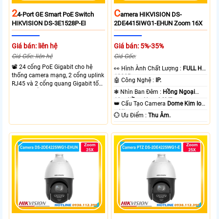
2
C
4-Port GE Smart PoE Switch
Amera HIKVISION DS-
HIKVISION DS-3E1528P-EI
2DE4415IWG1-EHUN Zoom 16X
Giá bán: liên hệ
Giá bán: 5%-35%
Giá Gốc: liên hệ
Giá Gốc:
📽 24 cổng PoE Gigabit cho hệ
️👀 Hình Ành Chất Lượng :
FULL HD
thống camera mạng, 2 cổng uplink
1080P .
🤖️ Công Nghệ :
IP.
RJ45 và 2 cổng quang Gigabit tốc
độ cao, Tổng công suất PoE 370W
❃ Nhìn Ban Đêm :
Hồng Ngoại
cấp nguồn nhiều thiết bị.
10m Hồng Ngoại SMD.
👑 Cấu Tạo Camera
Dome Kim loại
+ Nhựa.
️💮 Ưu Điểm :
Thu Âm.