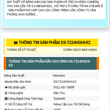
GHI THIẾT KẾ BẮNG KIM LOẠI SẢN PHẨM HỖ TRỢ 24 KÊNH CAMERA
THU VÀO LÊN TỚI 5.0 MEGAPIXEL , HỖ TRỢ 2 Ổ CỨNG TỐI ĐA 6TB MỖI Ổ
. SẢN PHẨM PHÙ HỢP CHO CÁC CÔNG TRÌNH LỚN, CÔNG TY, VĂN
PHÒNG, KHO XƯỞNG ,.
📖 THÔNG TIN SẢN PHẨM DS-7224HGHI-K2
THÔNG SỐ KỸ THUẬT
CHÍNH SÁCH BẢO HÀNH
THÔNG TIN SẢN PHẨM ĐẦU GHI HÌNH DS-7224HGHI-
K2
Hãng Sản Xuất
Hikvision
Model Đầu Ghi Hình
DS-7224HGHI-K2
👁 Độ phân giải
FULL HD 1080P
🤖️ Công nghệ
Đầu Thu
🎛 Công Nghệ Chip Tích Hợp
TurboHD
💡 Số Ổ Cứng Hổ Trợ
Nâng Cấp Lưu Trữ Dễ Dàng