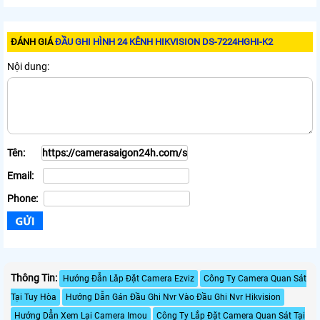
ĐÁNH GIÁ
ĐẦU GHI HÌNH 24 KÊNH HIKVISION DS-7224HGHI-K2
Nội dung:
Tên:
Email:
Phone:
Thông Tin:
Hướng Đẫn Lăp Đặt Camera Ezviz
Công Ty Camera Quan Sát
Tại Tuy Hòa
Hướng Dẫn Gán Đầu Ghi Nvr Vào Đầu Ghi Nvr Hikvision
Hướng Dẫn Xem Lại Camera Imou
Công Ty Lắp Đặt Camera Quan Sát Tại