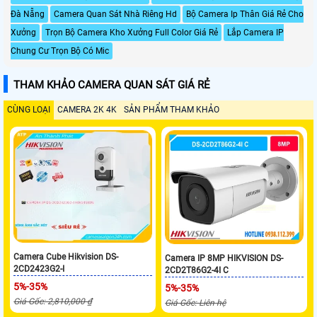
Đà Nẵng
Camera Quan Sát Nhà Riêng Hd
Bộ Camera Ip Thân Giá Rẻ Cho
Xưởng
Trọn Bộ Camera Kho Xưởng Full Color Giá Rẻ
Lắp Camera IP
Chung Cư Trọn Bộ Có Mic
THAM KHẢO CAMERA QUAN SÁT GIÁ RẺ
CÙNG LOẠI
CAMERA 2K 4K
SẢN PHẨM THAM KHẢO
Camera Cube Hikvision DS-
Camera IP 8MP HIKVISION DS-
2CD2423G2-I
2CD2T86G2-4I C
5%-35%
5%-35%
Giá Gốc: 2,810,000 ₫
Giá Gốc: Liên hệ