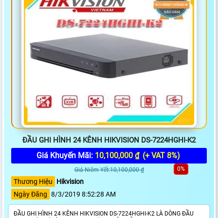
ĐẦU GHI HÌNH 24 KÊNH HIKVISION DS-7224HGHI-K2
Giá Khuyến Mãi:
10,100,000 ₫
(+ VAT 8%)
0%
Giá Niêm Yết:10,100,000 ₫
Thương Hiệu
Hikvision
Ngày Đăng
8/3/2019 8:52:28 AM
ĐẦU GHI HÌNH 24 KÊNH HIKVISION DS-7224HGHI-K2 LÀ DÒNG ĐẦU