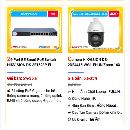
truyền PoE xa đến 300 mét. Băng
thiết bị cùng lúc. Tốc độ chuyển
thông chuyển mạch đạt 68 Gbps
mạch 68Gbps đảm bảo hiệu suất
mạnh mẽ.
cao ổn định. Hỗ trợ truyền PoE xa
lên đến 300m cho hệ thống
camera.
2
C
4-Port GE Smart PoE Switch
Amera HIKVISION DS-
HIKVISION DS-3E1528P-EI
2DE4415IWG1-EHUN Zoom 16X
Giá bán: 5%-35%
Giá bán: 5%-35%
Giá Gốc: Liên hệ
Giá Gốc:
📽 24 cổng PoE Gigabit cho hệ
️👀 Hình Ành Chất Lượng :
FULL HD
thống camera mạng, 2 cổng uplink
1080P .
🤖️ Công Nghệ :
IP.
RJ45 và 2 cổng quang Gigabit tốc
độ cao, Tổng công suất PoE 370W
❃ Nhìn Ban Đêm :
Hồng Ngoại
cấp nguồn nhiều thiết bị.
10m Hồng Ngoại SMD.
👑 Cấu Tạo Camera
Dome Kim loại
+ Nhựa.
️💮 Ưu Điểm :
Thu Âm.