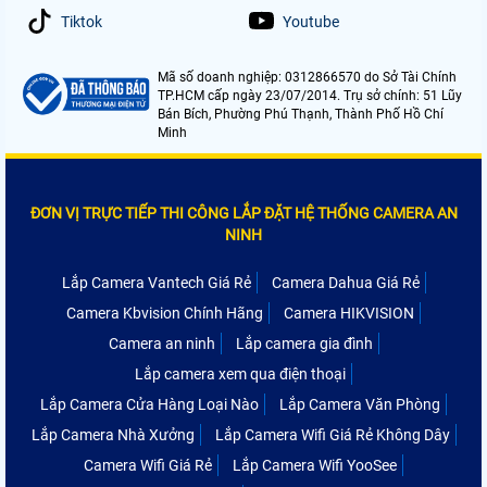
Tiktok
Youtube
Mã số doanh nghiệp: 0312866570 do Sở Tài Chính
TP.HCM cấp ngày 23/07/2014. Trụ sở chính: 51 Lũy
Bán Bích, Phường Phú Thạnh, Thành Phố Hồ Chí
Minh
ĐƠN VỊ TRỰC TIẾP THI CÔNG LẮP ĐẶT HỆ THỐNG CAMERA AN
NINH
Lắp Camera Vantech Giá Rẻ
Camera Dahua Giá Rẻ
Camera Kbvision Chính Hãng
Camera HIKVISION
Camera an ninh
Lắp camera gia đình
Lắp camera xem qua điện thoại
Lắp Camera Cửa Hàng Loại Nào
Lắp Camera Văn Phòng
Lắp Camera Nhà Xưởng
Lắp Camera Wifi Giá Rẻ Không Dây
Camera Wifi Giá Rẻ
Lắp Camera Wifi YooSee