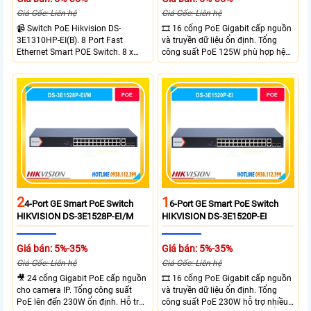
Giá Gốc: Liên hệ
Giá Gốc: Liên hệ
📹 Switch PoE Hikvision DS-
🎞 16 cổng PoE Gigabit cấp nguồn
3E1310HP-EI(B). 8 Port Fast
và truyền dữ liệu ổn định. Tổng
Ethernet Smart POE Switch. 8 x
công suất PoE 125W phù hợp hệ
10/100M PoE Ports, 2 x Gigabit
thống camera IP vừa. 2 cổng RJ45
Uplink Ports.
Gigabit và 2 cổng quang SFP mở
rộng linh hoạt. Hỗ trợ truyền PoE
xa tối đa lên đến 300 mét.
2
1
4-Port GE Smart PoE Switch
6-Port GE Smart PoE Switch
HIKVISION DS-3E1528P-EI/M
HIKVISION DS-3E1520P-EI
Giá bán: 5%-35%
Giá bán: 5%-35%
Giá Gốc: Liên hệ
Giá Gốc: Liên hệ
🎥 24 cổng Gigabit PoE cấp nguồn
🎞 16 cổng PoE Gigabit cấp nguồn
cho camera IP. Tổng công suất
và truyền dữ liệu ổn định. Tổng
PoE lên đến 230W ổn định. Hỗ trợ
công suất PoE 230W hỗ trợ nhiều