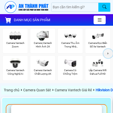
DANH MỤC SẢN PHẨM
Camera Vantech
Camera Vantech
Camera Thu Âm
Camera Đọc Biển
Zoom
Hình Ảnh 2K
Trong Nhà
Số Xe Vantech
Vantech
Camera Vantech
Camera Vantech
Camera Có
Lắp Camera Wifi
Công Nghệ Ai
Chất Lượng 4K
Chống Trộm
Dahua Full HD
›
›
›
Trang chủ
Camera Quan Sát
Camera Vantech Giá Rẻ
Hikvision