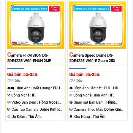
C
C
Amera HIKVISION DS-
Amera Speed Dome DS-
2DE4225IWG1-EHUN 2MP
2DE4225IWG1-E Zoom 25X
Giá bán: 5%-35%
Giá bán: 5%-35%
Giá Gốc:
Giá Gốc:
👁️‍🗨 Hình Ành Chất Lượng :
FULL
👁 Hình Ảnh Sắc nét :
FULL HD
HD 1080P .
1080P .
⚒ Công Nghệ :
IP.
⚛️ Công Nghệ Hình Ảnh :
IP.
💡 Video Ban Đêm :
Hồng Ngoại
🔴 Giám sát Ban Đêm :
Hồng
100m Hồng Ngoại SMD.
Ngoại 10m Hồng Ngoại SMD.
🕸️ Cấu Tạo Camera
Dome Kim loại
🎲 Camera Theo Mẫu
Dome Kim
+ Nhựa.
loại + Nhựa.
️💠 Ưu Điểm :
Thu Âm.
️🔔 Khả Năng :
Thu Âm.