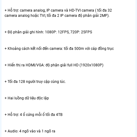
+ Hỗ trợ: camera analog, IP camera và HD-TVI camera ( tối đa 32
camera analog hoặc TVI, tối đa 2 IP camera độ phân giải 2MP).
+ Độ phân giải ghi hình: 1080P: 12FPS, 720P: 25FPS
+ Khoảng cách kết nối đến camera: tối đa 500m với cáp đồng trục
+ Hiển thị ra HDMI/VGA: độ phận giải full HD (1920x1080P)
+ Tối đa 128 người truy cập cùng lúc.
+ Hai luồng dữ liệu độc lập
+ Hỗ trợ: 4 ổ cứng mỗi ổ tối đa 4TB
+ Audio: 4 ngõ vào và 1 ngõ ra