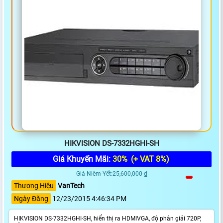
HIKVISION DS-7332HGHI-SH
Giá Khuyến Mãi:
30%
(+ VAT 8%)
Giá Niêm Yết:25,600,000 ₫
Thương Hiệu
VanTech
Ngày Đăng
12/23/2015 4:46:34 PM
HIKVISION DS-7332HGHI-SH, hiển thị ra HDMIVGA, độ phân giải 720P,