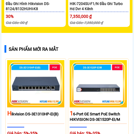
Đầu Ghi Hình Hikvision DS-
HIK-7204SU-F1/N Đầu Ghi Turbo
8124/8132HUHI-K8
Hd Dvr 4 Kênh
30%
7,350,000 ₫
Giá Gốc: 00 ₫
Giá Gốc: 7,350,000 ₫
SẢN PHẨM MỚI RA MẮT
H
1
Ikvision DS-3E1310HP-EI(B)
6-Port GE Smart PoE Switch
HIKVISION DS-3E1520P-EI/M
Giá bán: 5%-35%
Giá bán: 5%-35%