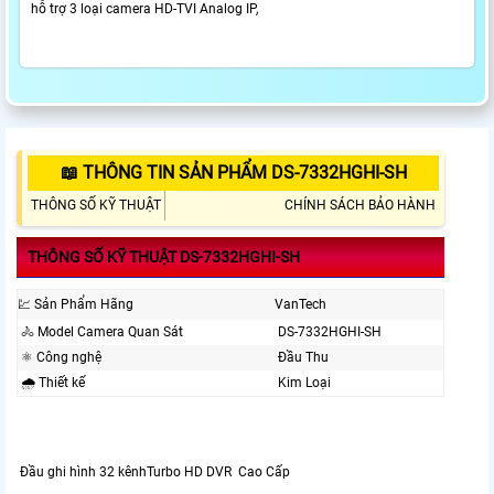
hỗ trợ 3 loại camera HD-TVI Analog IP,
📖 THÔNG TIN SẢN PHẨM DS-7332HGHI-SH
THÔNG SỐ KỸ THUẬT
CHÍNH SÁCH BẢO HÀNH
THÔNG SỐ KỸ THUẬT DS-7332HGHI-SH
💹 Sản Phẩm Hãng
VanTech
🚴 Model Camera Quan Sát
DS-7332HGHI-SH
⚛️ Công nghệ
Đầu Thu
🌧️ Thiết kế
Kim Loại
Đầu ghi hình 32 kênhTurbo HD DVR Cao Cấp