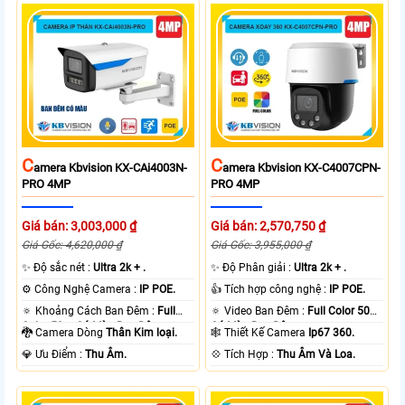
C
C
Amera Kbvision KX-CAi4003N-
Amera Kbvision KX-C4007CPN-
PRO 4MP
PRO 4MP
Giá bán: 3,003,000 ₫
Giá bán: 2,570,750 ₫
Giá Gốc: 4,620,000 ₫
Giá Gốc: 3,955,000 ₫
✨ Độ sắc nét :
Ultra 2k + .
✨ Độ Phân giải :
Ultra 2k + .
⚙ Công Nghệ Camera :
IP POE.
👍 Tích hợp công nghệ :
IP POE.
🔅 Khoảng Cách Ban Đêm :
Full
🔅 Video Ban Đêm :
Full Color 50m
Color 50m Có Màu Ban Ðêm.
Có Màu Ban Ðêm.
🐉️ Camera Dòng
Thân Kim loại.
🕸️ Thiết Kế Camera
Ip67 360.
️💎 Ưu Điểm :
Thu Âm.
️💠 Tích Hợp :
Thu Âm Và Loa.