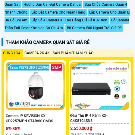
Quan Sát
Hướng Dẫn Cài Đặt Camera Dahua
Sửa Chửa Camera Quận 4
Nhanh Chống
Lắp Đặt Camera Cho Ngân Hàng
Lắp Camera Cho Quán Bi
Da Có Ghi Âm
Lắp Bộ 4 Camera IP Kho Hàng Giá Rẻ KBvision
Bộ Camera
Thân Full Color Kbvision Có Ghi Âm
Bộ Camera Wifi Ngoài Trời Giá Rẻ
THAM KHẢO CAMERA QUAN SÁT GIÁ RẺ
CÙNG LOẠI
CAMERA 2K 4K
SẢN PHẨM THAM KHẢO
Đầu Thu IP 4 Kênh KX-
Camera IP KBVISION KX-
C4K8104SN3
CD2257MPN STARVIS CMOS
2,650,000 ₫
5%-35%
Giá Gốc: 3,730,000 ₫
Giá Gốc: Liên hệ