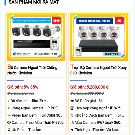
SẢN PHẨM MỚI RA MẮT
B
T
Ộ Camera Ngoài Trời Chống
Rọn Bộ Camera Ngoài Trời Xoay
Nước Kbvision
360 Kbvision
Giá bán: 5%-35%
Giá bán: 5,200,000 ₫
Giá Gốc: Liên Hệ
Giá Gốc: 6,200,000 ₫
️⚡ Độ sắc nét :
Ultra 2k + .
👁 Độ Phân giải :
3k .
⚛️ Công Nghệ Camera :
IP POE.
🏆 Tích hợp công nghệ :
IP Wifi.
🔦 Video Ban Đêm :
Full Color 30m
🌛 Khoảng Cách Ban Đêm :
Full
Có Màu Ban Ðêm.
Color 30m Có Màu Ban Ðêm.
🐉️ Camera Theo Mẫu
Thân Plastic.
🕉️ Mẫu Camera
IP67 xoay 360.
️🔮 Ưu Điểm :
Thu Âm.
️🔈 Tích Hợp :
Thu Âm Và Loa.