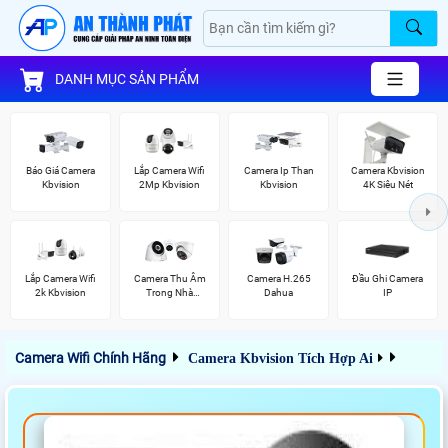
DANH MỤC SẢN PHẨM
Báo Giá Camera
Lắp Camera Wifi
Camera Ip Than
Camera Kbvision
Kbvision
2Mp Kbvision
Kbvision
4K Siêu Nét
Lắp Camera Wifi
Camera Thu Âm
Camera H.265
Đầu Ghi Camera
2k Kbvision
Trong Nhà
Dahua
IP
Kbvision
Camera Wifi Chính Hãng
Camera Kbvision Tích Hợp Ai