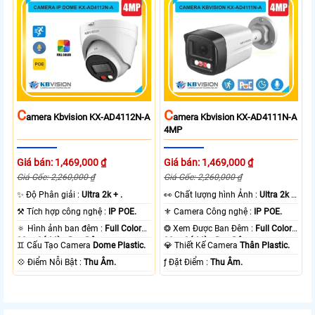
C
C
Amera Kbvision KX-AD4112N-A
Amera Kbvision KX-AD4111N-A
4MP
Giá bán: 1,469,000 ₫
Giá bán: 1,469,000 ₫
Giá Gốc: 2,260,000 ₫
Giá Gốc: 2,260,000 ₫
✨ Độ Phân giải :
Ultra 2k + .
️👀 Chất lượng hình Ảnh :
Ultra 2k +
.
⚒ Tích hợp công nghệ :
IP POE.
⚜️ Camera Công nghệ :
IP POE.
🔅 Hình ảnh ban đêm :
Full Color
❂ Xem Được Ban Đêm :
Full Color
30m Có Màu Ban Ðêm.
30m Có Màu Ban Ðêm.
♊ Cấu Tạo Camera
Dome Plastic.
💎 Thiết Kế Camera
Thân Plastic.
️💠 Điểm Nỗi Bật :
Thu Âm.
️ƒ Đặt Điểm :
Thu Âm.