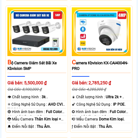
B
C
Ộ Camera Giám Sát Bãi Xe
Amera Kbvision KX-CAi4004N-
Kbvision 5MP
PRO
Giá bán: 5,500,000 ₫
Giá bán: 2,785,250 ₫
Giá Gốc: 8,900,000 ₫
Giá Gốc: 4,285,000 ₫
👁 Chất lượng hình :
3k .
☀️ Chất lượng hình :
Ultra 2k + .
✳️ Công Nghệ Sử Dụng :
AHD CVI
🌠 Công Nghệ Sử Dụng :
IP POE.
TVI BCS.
🔴 Hình ảnh ban đêm :
Full Color
✪ Hình ảnh ban đêm :
Full Color
80m Có Màu Ban Ðêm.
30m Có Màu Ban Ðêm.
🐉️ Mẫu Camera
Thân Kim loại +
🎼️ Mẫu Camera
Dome Kim loại.
Nhựa.
️🔔 Điểm Nỗi Bật :
Thu Âm.
️ƒ Điểm Nỗi Bật :
Thu Âm.