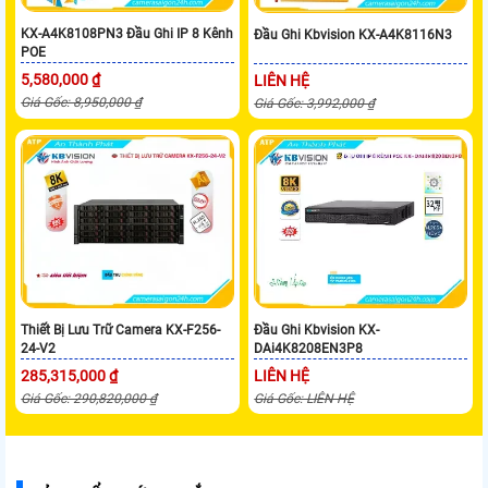
KX-A4K8108PN3 Đầu Ghi IP 8 Kênh
Đầu Ghi Kbvision KX-A4K8116N3
POE
5,580,000 ₫
LIÊN HỆ
Giá Gốc: 8,950,000 ₫
Giá Gốc: 3,992,000 ₫
Thiết Bị Lưu Trữ Camera KX-F256-
Đầu Ghi Kbvision KX-
24-V2
DAi4K8208EN3P8
285,315,000 ₫
LIÊN HỆ
Giá Gốc: 290,820,000 ₫
Giá Gốc: LIÊN HỆ