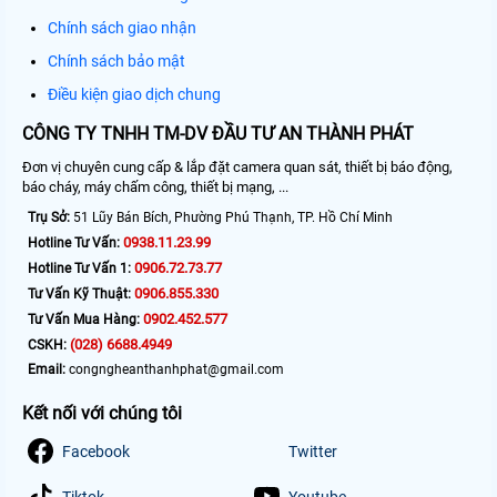
Chính sách giao nhận
Chính sách bảo mật
Điều kiện giao dịch chung
CÔNG TY TNHH TM-DV ĐẦU TƯ AN THÀNH PHÁT
Đơn vị chuyên cung cấp & lắp đặt camera quan sát, thiết bị báo động,
báo cháy, máy chấm công, thiết bị mạng, ...
Trụ Sở:
51 Lũy Bán Bích, Phường Phú Thạnh, TP. Hồ Chí Minh
0938.11.23.99
Hotline Tư Vấn:
0906.72.73.77
Hotline Tư Vấn 1:
0906.855.330
Tư Vấn Kỹ Thuật:
0902.452.577
Tư Vấn Mua Hàng:
(028) 6688.4949
CSKH:
Email:
congngheanthanhphat@gmail.com
Kết nối với chúng tôi
Facebook
Twitter
Tiktok
Youtube