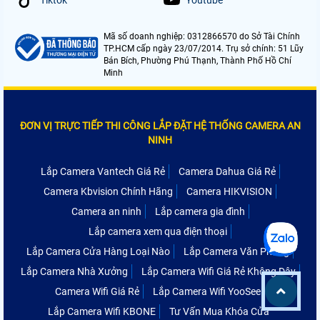
Mã số doanh nghiệp: 0312866570 do Sở Tài Chính
TP.HCM cấp ngày 23/07/2014. Trụ sở chính: 51 Lũy
Bán Bích, Phường Phú Thạnh, Thành Phố Hồ Chí
Minh
ĐƠN VỊ TRỰC TIẾP THI CÔNG LẮP ĐẶT HỆ THỐNG CAMERA AN
NINH
Lắp Camera Vantech Giá Rẻ
Camera Dahua Giá Rẻ
Camera Kbvision Chính Hãng
Camera HIKVISION
Camera an ninh
Lắp camera gia đình
Lắp camera xem qua điện thoại
Lắp Camera Cửa Hàng Loại Nào
Lắp Camera Văn Phòng
Lắp Camera Nhà Xưởng
Lắp Camera Wifi Giá Rẻ Không Dây
Camera Wifi Giá Rẻ
Lắp Camera Wifi YooSee
Lắp Camera Wifi KBONE
Tư Vấn Mua Khóa Cửa