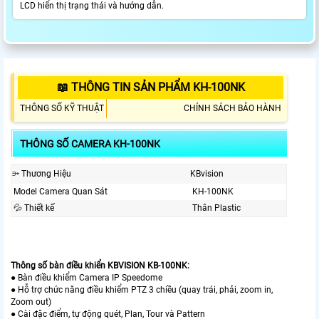
LCD hiển thị trạng thái và hướng dẫn.
📖 THÔNG TIN SẢN PHẨM KH-100NK
THÔNG SỐ KỸ THUẬT
CHÍNH SÁCH BẢO HÀNH
THÔNG SỐ CAMERA KH-100NK
⭄ Thương Hiệu
KBvision
Model Camera Quan Sát
KH-100NK
💦 Thiết kế
Thân Plastic
Thông số bàn điều khiển KBVISION KB-100NK:
● Bàn điều khiểm Camera IP Speedome
● Hỗ trợ chức năng điều khiểm PTZ 3 chiều (quay trái, phải, zoom in,
Zoom out)
● Cài đặc điểm, tự động quét, Plan, Tour và Pattern