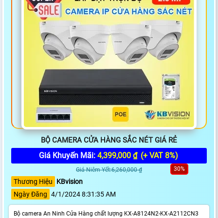
BỘ CAMERA CỬA HÀNG SẮC NÉT GIÁ RẺ
Giá Khuyến Mãi:
4,399,000 ₫
(+ VAT 8%)
30%
Giá Niêm Yết:6,260,000 ₫
Thương Hiệu
KBvision
Ngày Đăng
4/1/2024 8:31:35 AM
Bộ camera An Ninh Cửa Hàng chất lượng KX-A8124N2-KX-A2112CN3