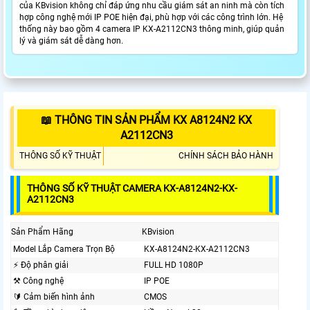
của KBvision không chỉ đáp ứng nhu cầu giám sát an ninh mà còn tích
hợp công nghệ mới IP POE hiện đại, phù hợp với các công trình lớn. Hệ
thống này bao gồm 4 camera IP KX-A2112CN3 thông minh, giúp quản
lý và giám sát dễ dàng hơn.
📖 THÔNG TIN SẢN PHẨM KX A8124N2 KX
A2112CN3
THÔNG SỐ KỸ THUẬT
CHÍNH SÁCH BẢO HÀNH
THÔNG SỐ KỸ THUẬT CAMERA KX-A8124N2-KX-
A2112CN3
Sản Phẩm Hãng
KBvision
Model Lắp Camera Trọn Bộ
KX-A8124N2-KX-A2112CN3
️⚡ Độ phân giải
FULL HD 1080P
⚒ Công nghệ
IP POE
🔰 Cảm biến hình ảnh
CMOS