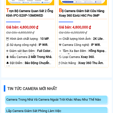
T
B
Rọn Bộ Camera Quan Sát 2 Ống
Ộ Camera Giám Sát Cửa Hàng
Kính IPC-S2XP-10M0WED
Xoay 360 Ezviz H6C Pro 3MP
Giá bán: 4,800,000 ₫
Giá bán: 4,800,000 ₫
Giá Gốc: 6,800,000 ₫
Giá Gốc: 6,200,000 ₫
🦉 Hình ảnh chất lượng :
10 MP.
️👀 Chất lượng hình Ảnh :
2K Lite .
🕉️ Sử dụng công nghệ :
IP Wifi.
⚒ Camera Công nghệ :
IP Wifi.
❈ Giám sát Ban Đêm :
Full Color
🔅 Tầm Xa Ban Đêm :
Hồng Ngoại
20m Có Màu Ban Ðêm.
10m Hồng Ngoại Smart IR.
🐜 Mẫu Camera
2 Mắt Trong Nhà.
💦 Loại Camera
Xoay 360.
️🔔 Đặt Điểm :
Báo Động Chuyển
️ƒ Chức Năng :
Xoay 360 Thu Âm.
Động.
TIN TỨC CAMERA MỚI NHẤT
Camera Trong Nhà Và Camera Ngoài Trời Khác Nhau Như Thế Nào
Lắp Camera Giám Sát Phòng Làm Việc