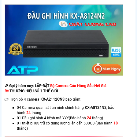
🔎 Gợi ý hôm nay: LẮP ĐẶT
Bộ Camera Cửa Hàng Sắc Nét Giá
Rẻ
THƯƠNG HIỆU SỐ 1 THẾ GIỚI
👉 Trọn bộ 4 camera
KX-A2112CN3
bao gồm:
04 Camera quan sát an ninh chính hãng
KX-A8124N2
, bảo
hành
24
tháng
01 Đầu ghi hình 4 kênh mã YYY(Bảo hành
24
tháng)
01 thiết bị lưu trữ có dung lượng lên đến 500GB (Bảo hành
18
tháng)