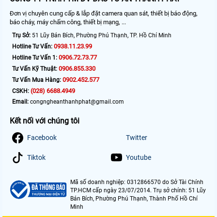
Đơn vị chuyên cung cấp & lắp đặt camera quan sát, thiết bị báo động,
báo cháy, máy chấm công, thiết bị mạng, ...
Trụ Sở:
51 Lũy Bán Bích, Phường Phú Thạnh, TP. Hồ Chí Minh
0938.11.23.99
Hotline Tư Vấn:
0906.72.73.77
Hotline Tư Vấn 1:
0906.855.330
Tư Vấn Kỹ Thuật:
0902.452.577
Tư Vấn Mua Hàng:
(028) 6688.4949
CSKH:
Email:
congngheanthanhphat@gmail.com
Kết nối với chúng tôi
Facebook
Twitter
Tiktok
Youtube
Mã số doanh nghiệp: 0312866570 do Sở Tài Chính
TP.HCM cấp ngày 23/07/2014. Trụ sở chính: 51 Lũy
Bán Bích, Phường Phú Thạnh, Thành Phố Hồ Chí
Minh