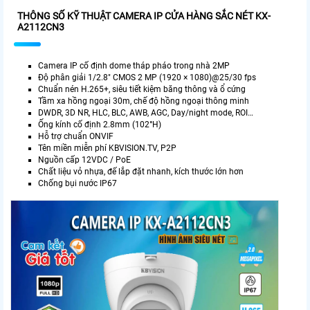
THÔNG SỐ KỸ THUẬT CAMERA IP CỬA HÀNG SẮC NÉT KX-
A2112CN3
Camera IP cố định dome tháp pháo trong nhà 2MP
Độ phân giải 1/2.8" CMOS 2 MP (1920 × 1080)@25/30 fps
Chuẩn nén H.265+, siêu tiết kiệm băng thông và ổ cứng
Tầm xa hồng ngoại 30m, chế độ hồng ngoại thông minh
DWDR, 3D NR, HLC, BLC, AWB, AGC, Day/night mode, ROI…
Ống kính cố định 2.8mm (102°H)
Hỗ trợ chuẩn ONVIF
Tên miền miễn phí KBVISION.TV, P2P
Nguồn cấp 12VDC / PoE
Chất liệu vỏ nhựa, đế lắp đặt nhanh, kích thước lớn hơn
Chống bụi nước IP67