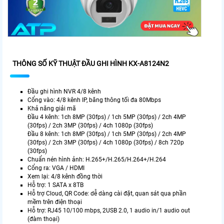
THÔNG SỐ KỸ THUẬT ĐẦU GHI HÌNH KX-A8124N2
Đầu ghi hình NVR 4/8 kênh
Cổng vào: 4/8 kênh IP, băng thông tối đa 80Mbps
Khả năng giải mã
Đầu 4 kênh: 1ch 8MP (30fps) / 1ch 5MP (30fps) / 2ch 4MP
(30fps) / 2ch 3MP (30fps) / 4ch 1080p (30fps)
Đầu 8 kênh: 1ch 8MP (30fps) / 1ch 5MP (30fps) / 2ch 4MP
(30fps) / 2ch 3MP (30fps) / 4ch 1080p (30fps) / 8ch 720p
(30fps)
Chuẩn nén hình ảnh: H.265+/H.265/H.264+/H.264
Cổng ra: VGA / HDMI
Xem lại: 4/8 kênh đồng thời
Hỗ trợ: 1 SATA x 8TB
Hỗ trợ Cloud, QR Code: dễ dàng cài đặt, quan sát qua phần
mềm trên điện thoại
Hỗ trợ: RJ45 10/100 mbps, 2USB 2.0, 1 audio in/1 audio out
(đàm thoại)