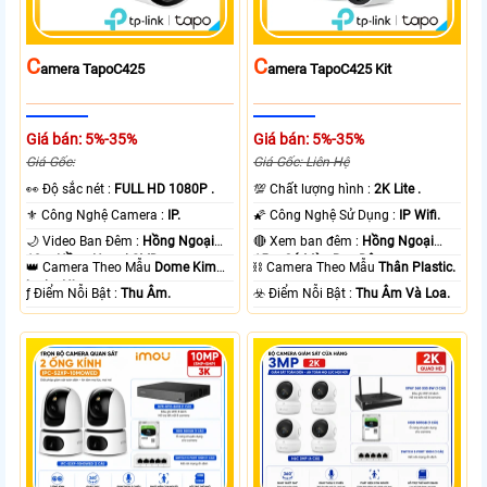
C
C
Amera TapoC425
Amera TapoC425 Kit
Giá bán: 5%-35%
Giá bán: 5%-35%
Giá Gốc:
Giá Gốc: Liên Hệ
️👀 Độ sắc nét :
FULL HD 1080P .
💯 Chất lượng hình :
2K Lite .
⚜️ Công Nghệ Camera :
IP.
🌠 Công Nghệ Sử Dụng :
IP Wifi.
🌙 Video Ban Đêm :
Hồng Ngoại
🔴 Xem ban đêm :
Hồng Ngoại
10m Hồng Ngoại SMD.
15m Có Màu Ban Ðêm.
👑 Camera Theo Mẫu
Dome Kim
⛓ Camera Theo Mẫu
Thân Plastic.
loại + Nhựa.
️ƒ Điểm Nỗi Bật :
Thu Âm.
️☣️ Điểm Nỗi Bật :
Thu Âm Và Loa.