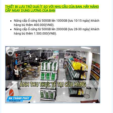
THIẾT BỊ LƯU TRỮ QUÁ ÍT SO VỚI NHU CẦU CỦA BẠN, HÃY NÂNG
CẤP NGAY DUNG LƯỢNG CỦA BẠN
Nâng cấp ổ cứng từ 500GB lên 1000GB (lưu 10-15 ngày) khách
hàng bù thêm 400.000(VNĐ).
Nâng cấp ổ cứng từ 500GB lên 2000GB (lưu 28-30 ngày) khách
hàng bù thêm 1.500.000(VNĐ).