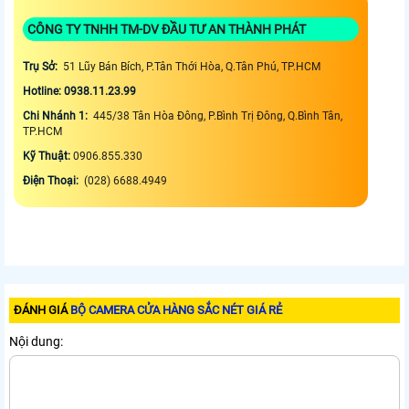
CÔNG TY TNHH TM-DV ĐẦU TƯ AN THÀNH PHÁT
Trụ Sở:
51 Lũy Bán Bích, P.Tân Thới Hòa, Q.Tân Phú, TP.HCM
Hotline: 0938.11.23.99
Chi Nhánh 1:
445/38 Tân Hòa Đông, P.Bình Trị Đông, Q.Bình Tân,
TP.HCM
Kỹ Thuật:
0906.855.330
Điện Thoại:
(028) 6688.4949
ĐÁNH GIÁ
BỘ CAMERA CỬA HÀNG SẮC NÉT GIÁ RẺ
Nội dung: