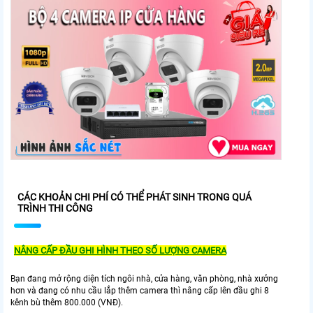
CÁC KHOẢN CHI PHÍ CÓ THỂ PHÁT SINH TRONG QUÁ
TRÌNH THI CÔNG
NÂNG CẤP ĐẦU GHI HÌNH THEO SỐ LƯỢNG CAMERA
Bạn đang mở rộng diện tích ngôi nhà, cửa hàng, văn phòng, nhà xưởng
hơn và đang có nhu cầu lắp thêm camera thì nâng cấp lên đầu ghi 8
kênh bù thêm 800.000 (VNĐ).