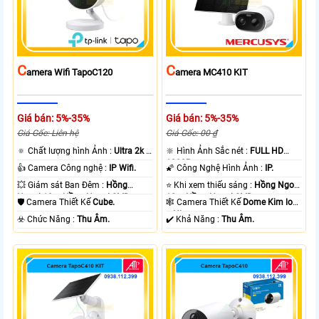
C
C
Amera Wifi TapoC120
Amera MC410 KIT
Giá bán: 5%-35%
Giá bán: 5%-35%
Giá Gốc: Liên hệ
Giá Gốc: 00 ₫
🔅 Chất lượng hình Ảnh :
Ultra 2k +
🔆 Hình Ảnh Sắc nét :
FULL HD
.
1080P .
👍 Camera Công nghệ :
IP Wifi.
🌠 Công Nghệ Hình Ảnh :
IP.
💥 Giám sát Ban Đêm :
Hồng
⭐ Khi xem thiếu sáng :
Hồng Ngoại
Ngoại 10m Hồng Ngoại SMD.
10m Hồng Ngoại SMD.
🛡 Camera Thiết Kế
Cube.
🕸️ Camera Thiết Kế
Dome Kim loại
+ Nhựa.
️☣️ Chức Năng :
Thu Âm.
️✔️ Khả Năng :
Thu Âm.