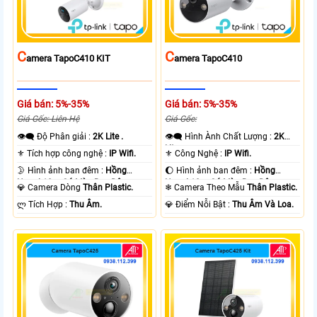
C
C
Amera TapoC410 KIT
Amera TapoC410
Giá bán: 5%-35%
Giá bán: 5%-35%
Giá Gốc: Liên Hệ
Giá Gốc:
👁️‍🗨 Độ Phân giải :
2K Lite .
👁️‍🗨 Hình Ành Chất Lượng :
2K
Lite .
⚜️ Tích hợp công nghệ :
IP Wifi.
⚜️ Công Nghệ :
IP Wifi.
🌛 Hình ảnh ban đêm :
Hồng
🌔 Hình ảnh ban đêm :
Hồng
Ngoại 10m Có Màu Ban Ðêm.
Ngoại 10m Có Màu Ban Ðêm.
💎 Camera Dòng
Thân Plastic.
❄ Camera Theo Mẫu
Thân Plastic.
️ლ Tích Hợp :
Thu Âm.
️💎 Điểm Nỗi Bật :
Thu Âm Và Loa.