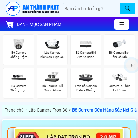
DANH MỤC SẢN PHẨM
Bộ Camera
Lắp Camera
Bộ Camera Ghi
Bộ Camera Ban
Chống Trộm
Kbvision Trọn Gói
Âm Kbvision
Đêm Có Màu
Kbvision
Kbvision
Bộ Camera
Bộ Camera Full
Trọn Bộ Camera
Camera Ip Thân
Chống Trộm
Color Dahua
Dahua Chống
Full Color
Visioncop
Trộm
›
›
Trang chủ
Lắp Camera Trọn Bộ
Bộ Camera Cửa Hàng Sắc Nét Giá