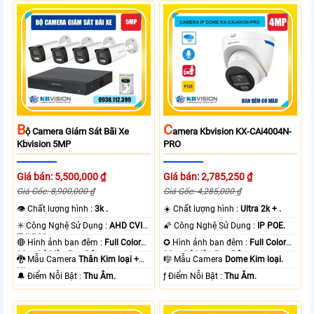
B
C
Ộ Camera Giám Sát Bãi Xe
Amera Kbvision KX-CAi4004N-
Kbvision 5MP
PRO
Giá bán: 5,500,000 ₫
Giá bán: 2,785,250 ₫
Giá Gốc: 8,900,000 ₫
Giá Gốc: 4,285,000 ₫
👁 Chất lượng hình :
3k .
☀️ Chất lượng hình :
Ultra 2k + .
✳️ Công Nghệ Sử Dụng :
AHD CVI
🌠 Công Nghệ Sử Dụng :
IP POE.
TVI BCS.
🔴 Hình ảnh ban đêm :
Full Color
✪ Hình ảnh ban đêm :
Full Color
80m Có Màu Ban Ðêm.
30m Có Màu Ban Ðêm.
🐉️ Mẫu Camera
Thân Kim loại +
🎼️ Mẫu Camera
Dome Kim loại.
Nhựa.
️🔔 Điểm Nỗi Bật :
Thu Âm.
️ƒ Điểm Nỗi Bật :
Thu Âm.