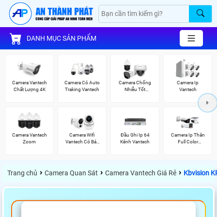
DANH MỤC SẢN PHẨM
Camera Vantech
Camera Có Auto
Camera Chống
Camera Ip
Chất Lượng 4K
Traking Vantech
Nhiễu Tốt
Vantech
Vantech
Camera Vantech
Camera Wifi
Đầu Ghi Ip 64
Camera Ip Thân
Zoom
Vantech Có Báo
Kênh Vantech
Full Color
Động
Kbvision
›
›
›
Trang chủ
Camera Quan Sát
Camera Vantech Giá Rẻ
Kbvision 