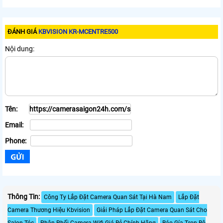
ĐÁNH GIÁ
KBVISION KR-MCENTRE500
Nội dung:
Tên:
Email:
Phone:
Thông Tin:
Công Ty Lắp Đặt Camera Quan Sát Tại Hà Nam
Lắp Đặt
Camera Thương Hiệu Kbvision
Giải Pháp Lắp Đặt Camera Quan Sát Cho
Salon Tóc
Phân Phối Camera Wifi Giá Rẻ Chính Hãng
Báo Gía Trọn Bộ