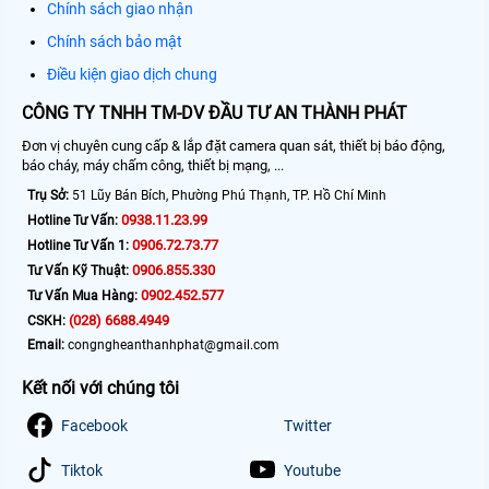
Chính sách giao nhận
Chính sách bảo mật
Điều kiện giao dịch chung
CÔNG TY TNHH TM-DV ĐẦU TƯ AN THÀNH PHÁT
Đơn vị chuyên cung cấp & lắp đặt camera quan sát, thiết bị báo động,
báo cháy, máy chấm công, thiết bị mạng, ...
Trụ Sở:
51 Lũy Bán Bích, Phường Phú Thạnh, TP. Hồ Chí Minh
0938.11.23.99
Hotline Tư Vấn:
0906.72.73.77
Hotline Tư Vấn 1:
0906.855.330
Tư Vấn Kỹ Thuật:
0902.452.577
Tư Vấn Mua Hàng:
(028) 6688.4949
CSKH:
Email:
congngheanthanhphat@gmail.com
Kết nối với chúng tôi
Facebook
Twitter
Tiktok
Youtube