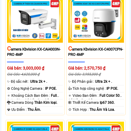
C
C
Amera Kbvision KX-CAi4003N-
Amera Kbvision KX-C4007CPN-
PRO 4MP
PRO 4MP
Giá bán: 3,003,000 ₫
Giá bán: 2,570,750 ₫
Giá Gốc: 4,620,000 ₫
Giá Gốc: 3,955,000 ₫
✨ Độ sắc nét :
Ultra 2k + .
✨ Độ Phân giải :
Ultra 2k + .
⚙ Công Nghệ Camera :
IP POE.
👍 Tích hợp công nghệ :
IP POE.
🔅 Khoảng Cách Ban Đêm :
Full
🔅 Video Ban Đêm :
Full Color 50m
Color 50m Có Màu Ban Ðêm.
Có Màu Ban Ðêm.
🐉️ Camera Dòng
Thân Kim loại.
🕸️ Thiết Kế Camera
Ip67 360.
️💎 Ưu Điểm :
Thu Âm.
️💠 Tích Hợp :
Thu Âm Và Loa.