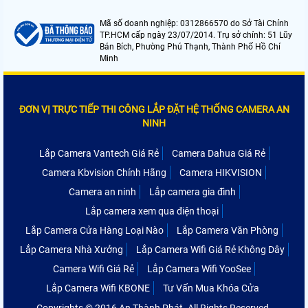
Mã số doanh nghiệp: 0312866570 do Sở Tài Chính
TP.HCM cấp ngày 23/07/2014. Trụ sở chính: 51 Lũy
Bán Bích, Phường Phú Thạnh, Thành Phố Hồ Chí
Minh
ĐƠN VỊ TRỰC TIẾP THI CÔNG LẮP ĐẶT HỆ THỐNG CAMERA AN
NINH
Lắp Camera Vantech Giá Rẻ
Camera Dahua Giá Rẻ
Camera Kbvision Chính Hãng
Camera HIKVISION
Camera an ninh
Lắp camera gia đình
Lắp camera xem qua điện thoại
Lắp Camera Cửa Hàng Loại Nào
Lắp Camera Văn Phòng
Lắp Camera Nhà Xưởng
Lắp Camera Wifi Giá Rẻ Không Dây
Camera Wifi Giá Rẻ
Lắp Camera Wifi YooSee
Lắp Camera Wifi KBONE
Tư Vấn Mua Khóa Cửa
Copyrights © 2016 An Thành Phát. All Rights Reserved.