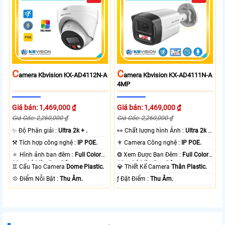
C
C
Amera Kbvision KX-AD4112N-A
Amera Kbvision KX-AD4111N-A
4MP
Giá bán: 1,469,000 ₫
Giá bán: 1,469,000 ₫
Giá Gốc: 2,260,000 ₫
Giá Gốc: 2,260,000 ₫
✨ Độ Phân giải :
Ultra 2k + .
️👀 Chất lượng hình Ảnh :
Ultra 2k +
.
⚒ Tích hợp công nghệ :
IP POE.
⚜️ Camera Công nghệ :
IP POE.
🔅 Hình ảnh ban đêm :
Full Color
❂ Xem Được Ban Đêm :
Full Color
30m Có Màu Ban Ðêm.
30m Có Màu Ban Ðêm.
♊ Cấu Tạo Camera
Dome Plastic.
💎 Thiết Kế Camera
Thân Plastic.
️💠 Điểm Nỗi Bật :
Thu Âm.
️ƒ Đặt Điểm :
Thu Âm.