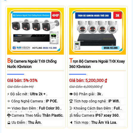
B
T
Ộ Camera Ngoài Trời Chống
Rọn Bộ Camera Ngoài Trời Xoay
Nước Kbvision
360 Kbvision
Giá bán: 5%-35%
Giá bán: 5,200,000 ₫
Giá Gốc: Liên Hệ
Giá Gốc: 6,200,000 ₫
️⚡ Độ sắc nét :
Ultra 2k + .
👁 Độ Phân giải :
3k .
⚛️ Công Nghệ Camera :
IP POE.
🏆 Tích hợp công nghệ :
IP Wifi.
🔦 Video Ban Đêm :
Full Color 30m
🌛 Khoảng Cách Ban Đêm :
Full
Có Màu Ban Ðêm.
Color 30m Có Màu Ban Ðêm.
🐉️ Camera Theo Mẫu
Thân Plastic.
🕉️ Mẫu Camera
IP67 xoay 360.
️🔮 Ưu Điểm :
Thu Âm.
️🔈 Tích Hợp :
Thu Âm Và Loa.