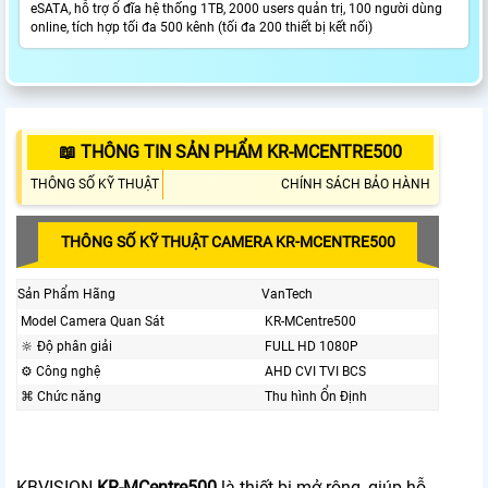
eSATA, hỗ trợ ổ đĩa hệ thống 1TB, 2000 users quản trị, 100 người dùng
online, tích hợp tối đa 500 kênh (tối đa 200 thiết bị kết nối)
📖 THÔNG TIN SẢN PHẨM KR-MCENTRE500
THÔNG SỐ KỸ THUẬT
CHÍNH SÁCH BẢO HÀNH
THÔNG SỐ KỸ THUẬT CAMERA KR-MCENTRE500
Sản Phẩm Hãng
VanTech
Model Camera Quan Sát
KR-MCentre500
🔆 Độ phân giải
FULL HD 1080P
⚙ Công nghệ
AHD CVI TVI BCS
⌘ Chức năng
Thu hình Ổn Định
KBVISION
KR-MCentre500
là thiết bị mở rộng ,giúp hỗ