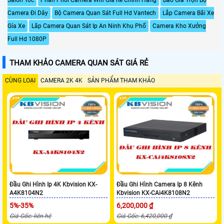
Camera Đi Dây
Bộ Camera Quan Sát Full Hd Vantech
Lắp Camera Bãi Xe
Gía Xe
Lăp Camera Quan Sát Ip An Ninh Khu Phố
Camera Kho Xưởng
Full Hd 1080P
THAM KHẢO CAMERA QUAN SÁT GIÁ RẺ
CÙNG LOẠI
CAMERA 2K 4K
SẢN PHẨM THAM KHẢO
Đầu Ghi Hình Ip 4K Kbvision KX-
Đầu Ghi Hình Camera Ip 8 Kênh
A4K8104N2
Kbvision KX-CAi4K8108N2
5%-35%
6,200,000 ₫
Giá Gốc: liên hệ
Giá Gốc: 6,420,000 ₫