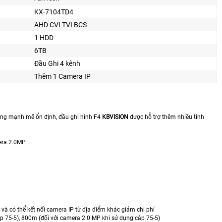
KX-7104TD4
AHD CVI TVI BCS
1 HDD
6TB
Đầu Ghi 4 kênh
Thêm 1 Camera IP
năng mạnh mẽ ổn định, đầu ghi hình F4
KBVISION
được hỗ trợ thêm nhiều tính
era 2.0MP
và có thể kết nối camera IP từ địa điểm khác giảm chi phí
p 75-5), 800m (đối với camera 2.0 MP khi sử dụng cáp 75-5)