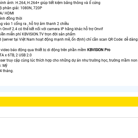
hình ảnh: H.264, H.264+ giúp tiết kiệm băng thông và ổ cứng
độ phân giải: 1080N, 720P
GA/ HDMI
kênh đồng thời
ng vào 1 cổng ra , hỗ trợ âm thanh 2 chiều
n Onvif 2.4 có thể kết nối với camera IP hãng khác hỗ trợ Onvif
 miền miễn phí KBVISION.TV trọn đời sản phẩm
d (server tại Việt Nam hoạt động mạnh mẽ, ổn định) chỉ cần scan QR Code: dễ dàng c
h video báo động qua thiết bị di động trên phần mềm
KBVISION Pro
ATA x 6TB, 2 USB 2.0
user truy cập cùng lúc thích hợp cho những dự án như trường học, trường mầm non ..
u: Mỹ
4 tháng.