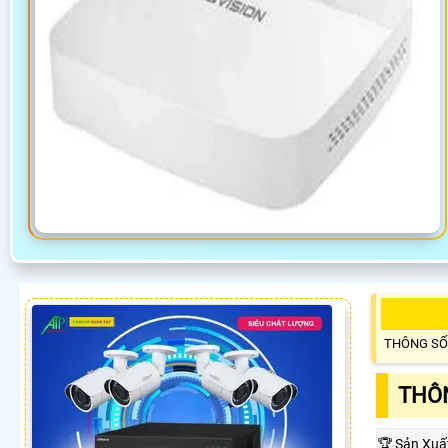
THÔNG SỐ
THÔN
🏆 Sản Xuấ