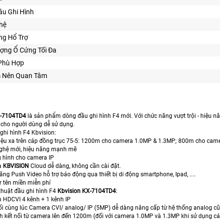
ầu Ghi Hình
hệ
ng Hổ Trợ
ợng Ổ Cứng Tối Đa
 Phù Hợp
m Nên Quan Tâm
X-7104TD4
là sản phẩm dòng đầu ghi hình F4 mới. Với chức năng vượt trội - hiệu 
h cho người dùng dễ sử dụng.
ghi hình F4 Kbvision:
 hiệu xa trên cáp đồng trục 75-5: 1200m cho camera 1.0MP & 1.3MP; 800m cho cam
ghệ mới, hiệu năng mạnh mẽ
 hình cho camera IP
a
KBVISION
Cloud dễ dàng, không cần cài đặt.
ăng Push Video hỗ trợ báo động qua thiết bị di động smartphone, Ipad, ....
er tên miền miễn phí
thuật đầu ghi hình F4
Kbvision KX-7104TD4
:
h HDCVI 4 kênh + 1 kênh IP
nối cùng lúc Camera CVI/ analog/ IP (5MP) dễ dàng nâng cấp từ hệ thống analog cũ 
h kết nối từ camera lên đến 1200m (đối với camera 1.0MP và 1.3MP khi sử dụng cá