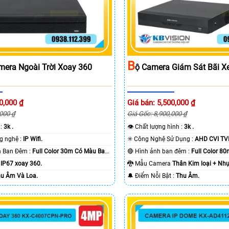
B
mera Ngoài Trời Xoay 360
Ộ Camera Giám Sát Bãi X
0,000 ₫
Giá bán: 5,500,000 ₫
,000 ₫
Giá Gốc: 8,900,000 ₫
 :
3k .
👁 Chất lượng hình :
3k .
🏆 Tích hợp công nghệ :
IP Wifi.
✳️ Công Nghệ Sử Dụng :
AHD CVI TVI
🌛 Khoảng Cách Ban Đêm :
Full Color 30m Có Màu Ban
🔴 Hình ảnh ban đêm :
Full Color 8
a
IP67 xoay 360.
🐉️ Mẫu Camera
Thân Kim loại + Nhự
u Âm Và Loa.
️🔔 Điểm Nỗi Bật :
Thu Âm.