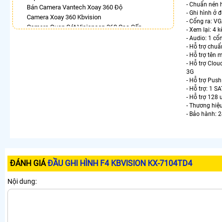
- Chuẩn nén 
Bán Camera Vantech Xoay 360 Độ
- Ghi hình ở 
Camera Xoay 360 Kbvision
- Cổng ra: V
Camera Quan Sát Visioncop 360 Cao Cấp
- Xem lại: 4 
Camera 360 Ánh Sáng Kép
- Audio: 1 cổ
Camera Hilook Xoay 360 Độ
- Hỗ trợ chuẩ
- Hỗ trợ tên
Camera Wifi Kbvision Ngoài Trời 360
- Hỗ trợ Clou
Bán Camera Hikvision Quay Xoay 360 Độ
3G
Camera Ip 360 Kbvision
- Hỗ trợ Pus
- Hỗ trợ: 1 S
LẮP CAMERA THEO NHU CẦU
- Hỗ trợ 128 
- Thương hiệ
Lắp Camera Văn Phòng Giá Rẻ
- Bảo hành: 2
Lắp Camera Nhà Xưởng Giá Rẻ
Lắp Camera Gia Đình Giá Rẻ
Lắp Camera Kho Hàng Giá Rẻ
Lắp Camera Cửa Hàng Giá Rẻ
Lắp Camera Wifi Giá Rẻ Chính Hãng
ĐÁNH GIÁ
ĐẦU GHI HÌNH F4 KBVISION KX-7104TD4
Lắp Camera Công Trình Giá Rẻ
Camera 360 Giá Rẻ
Nội dung: