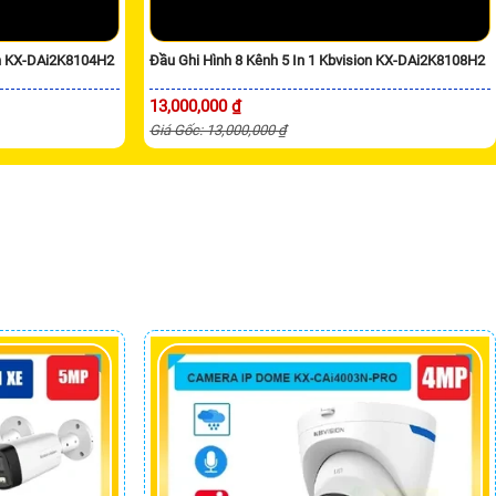
on KX-DAi2K8104H2
Đầu Ghi Hình 8 Kênh 5 In 1 Kbvision KX-DAi2K8108H2
13,000,000 ₫
Giá Gốc: 13,000,000 ₫