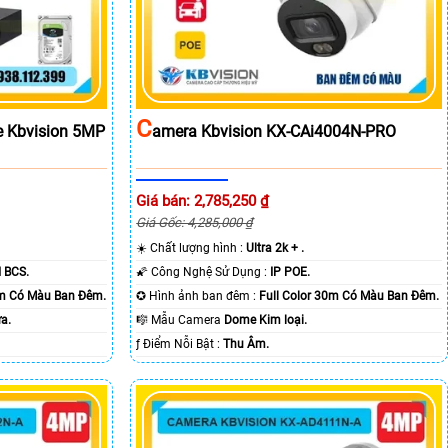
C
e Kbvision 5MP
Amera Kbvision KX-CAi4004N-PRO
Giá bán: 2,785,250 ₫
Giá Gốc: 4,285,000 ₫
☀️ Chất lượng hình :
Ultra 2k + .
 BCS.
🌠 Công Nghệ Sử Dụng :
IP POE.
0m Có Màu Ban Ðêm.
✪ Hình ảnh ban đêm :
Full Color 30m Có Màu Ban Ðêm.
a.
🎼️ Mẫu Camera
Dome Kim loại.
️ƒ Điểm Nỗi Bật :
Thu Âm.