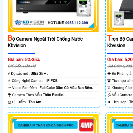
B
T
Ộ Camera Ngoài Trời Chống Nước
Rọn Bộ Ca
Kbvision
Kbvision
Giá bán: 5%-35%
Giá bán: 5,20
Giá Gốc: Liên Hệ
Giá Gốc: 6,200
️⚡ Độ sắc nét :
Ultra 2k + .
👁 Độ Phân giải
⚛️ Công Nghệ Camera :
IP POE.
🔦 Video Ban Đêm :
Full Color 30m Có Màu Ban Ðêm.
Ðêm.
🐉️ Camera Theo Mẫu
Thân Plastic.
🕉️ Mẫu Camer
️🔮 Ưu Điểm :
Thu Âm.
️🔈 Tích Hợp :
Th