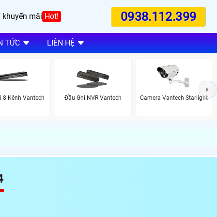
0938.112.399
 khuyến mãi
Hot!
N TỨC
LIÊN HỆ
i 8 Kênh Vantech
Đầu Ghi NVR Vantech
Camera Vantech Starlight
4