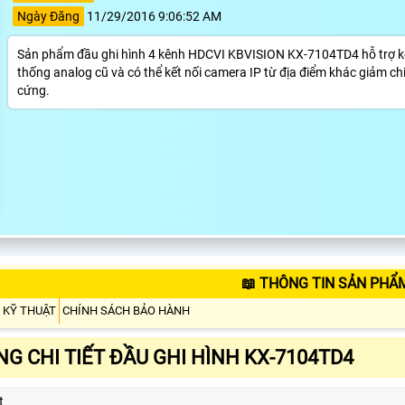
Ngày Đăng
11/29/2016 9:06:52 AM
Sản phẩm đầu ghi hình 4 kênh HDCVI KBVISION KX-7104TD4 hỗ trợ kết
thống analog cũ và có thể kết nối camera IP từ địa điểm khác giảm ch
cứng.
📖 THÔNG TIN SẢN PHẨ
 KỸ THUẬT
CHÍNH SÁCH BẢO HÀNH
G CHI TIẾT ĐẦU GHI HÌNH KX-7104TD4
t