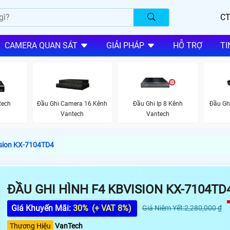
CT
CAMERA QUAN SÁT
GIẢI PHÁP
HỖ TRỢ
TI
tech
Đầu Ghi Camera 16 Kênh
Đầu Ghi Ip 8 Kênh
Đầu Gh
Vantech
Vantech
ision KX-7104TD4
ĐẦU GHI HÌNH F4 KBVISION KX-7104TD
Giá Khuyến Mãi:
30%
(+ VAT 8%)
Giá Niêm Yết:2,280,000 ₫
Thương Hiệu
VanTech