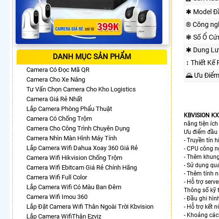
✱ Model Đ
®️ Công ng
❃ Số Ổ Cứ
✱ Dung Lư
DANH MỤC SẢN PHẨM
↕️ Thiết Kế
Camera Có Đọc Mã QR
🌄 Ưu Điể
Camera Cho Xe Nâng
Tư Vấn Chọn Camera Cho Kho Logistics
Camera Giá Rẻ Nhất
Lắp Camera Phòng Phẩu Thuật
KBVISION K
Camera Có Chống Trộm
năng tiện íc
Camera Cho Công Trình Chuyên Dụng
Ưu điểm đầu 
Camera Nhìn Màn Hình Máy Tính
- Truyền tín
Lắp Camera Wifi Dahua Xoay 360 Giá Rẻ
- CPU công n
- Thêm khung
Camera Wifi Hikvision Chống Trộm
- Sử dụng qu
Camera Wifi Ebitcam Giá Rẻ Chính Hãng
- Thêm tính n
Camera Wifi Full Color
- Hỗ trợ serv
Lắp Camera Wifi Có Màu Ban Đêm
Thông số kỹ 
Camera Wifi Imou 360
- Đầu ghi hìn
Lắp Đặt Camera Wifi Thân Ngoài Trời Kbvision
- Hỗ trợ kết 
- Khoảng các
Lắp Camera WifiThân Ezviz