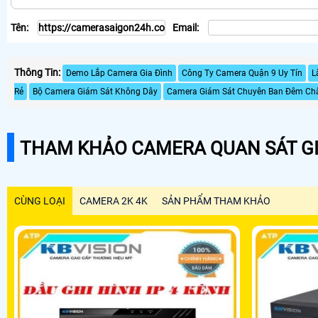
Tên:
Email:
Thông Tin:
Demo Lắp Camera Gia Đình
Công Ty Camera Quận 9 Uy Tín
L
Rẻ
Bộ Camera Giám Sát Không Dây
Camera Giám Sát Chuyên Ban Đêm Chấ
THAM KHẢO CAMERA QUAN SÁT GI
CÙNG LOẠI
CAMERA 2K 4K
SẢN PHẨM THAM KHẢO