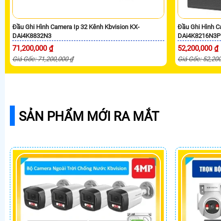
Đầu Ghi Hình Camera Ip 32 Kênh Kbvision KX-
Đầu Ghi Hình C
DAi4K8832N3
DAi4K8216N3P
71,200,000 ₫
52,200,000 ₫
Giá Gốc: 71,200,000 ₫
Giá Gốc: 52,20
SẢN PHẨM MỚI RA MẮT