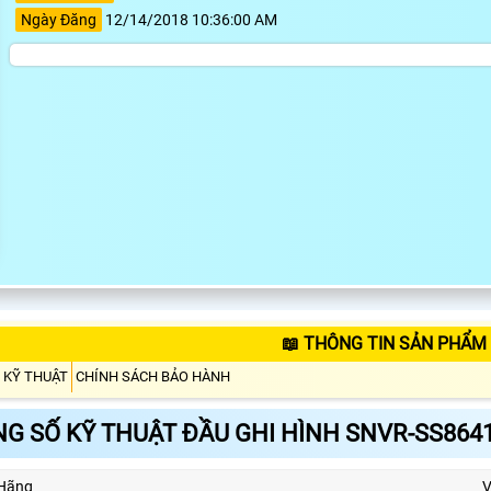
Ngày Đăng
12/14/2018 10:36:00 AM
📖 THÔNG TIN SẢN PHẨM
 KỸ THUẬT
CHÍNH SÁCH BẢO HÀNH
G SỐ KỸ THUẬT ĐẦU GHI HÌNH SNVR-SS864
Hãng
V