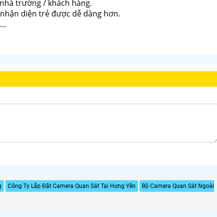
 nhà trường / khách hàng.
c nhận diện trẻ được dễ dàng hơn.
 …
g
Công Ty Lắp Đặt Camera Quan Sát Tại Hưng Yên
Bộ Camera Quan Sát Ngoài