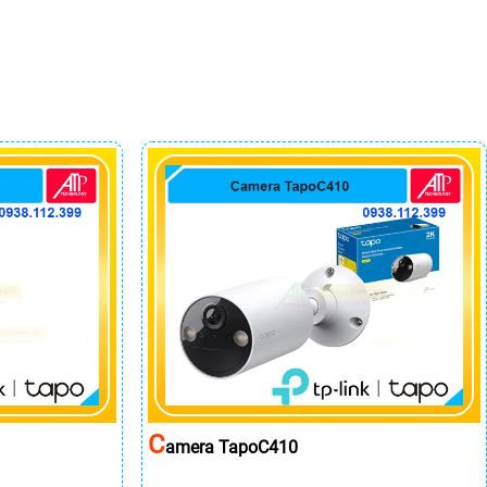
C
Amera TapoC410