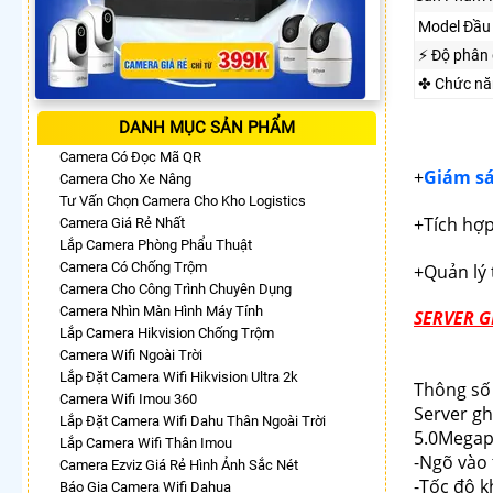
Model Đầu 
️⚡ Độ phân 
✤ Chức nă
DANH MỤC SẢN PHẨM
Camera Có Đọc Mã QR
+
Giám sá
Camera Cho Xe Nâng
Tư Vấn Chọn Camera Cho Kho Logistics
+Tích hợp
Camera Giá Rẻ Nhất
Lắp Camera Phòng Phẩu Thuật
Camera Có Chống Trộm
+Quản lý
Camera Cho Công Trình Chuyên Dụng
Camera Nhìn Màn Hình Máy Tính
SERVER G
Lắp Camera Hikvision Chống Trộm
Camera Wifi Ngoài Trời
Lắp Đặt Camera Wifi Hikvision Ultra 2k
Thông số
Camera Wifi Imou 360
Server gh
Lắp Đặt Camera Wifi Dahu Thân Ngoài Trời
5.0Megapi
Lắp Camera Wifi Thân Imou
-Ngõ vào
Camera Ezviz Giá Rẻ Hình Ảnh Sắc Nét
-Tốc độ k
Báo Gia Camera Wifi Dahua