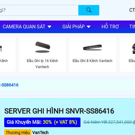
CT
CAMERA QUAN SÁT
GIẢI PHÁP
HỖ TRỢ
TI
 Kênh
Đầu Ghi Ip 16 Kênh
Đầu Ghi 8 Kênh Vantech
Đầu
Vantech
R-SS86416
SERVER GHI HÌNH SNVR-SS86416
Giá Khuyến Mãi:
30%
(+ VAT 8%)
Giá Niêm Yết:327,541,000 ₫
Thương Hiệu
VanTech