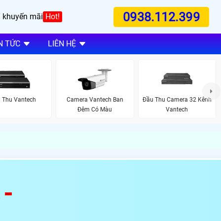
0938.112.399
 khuyến mãi
Hot!
N TỨC
LIÊN HỆ
 Thu Vantech
Camera Vantech Ban
Đầu Thu Camera 32 Kênh
Đêm Có Màu
Vantech