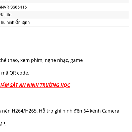
SNVR-SS86416
2K Lite
Thu hình Ổn Định
h, thể thao, xem phim, nghe nhạc, game
c mã QR code.
GIÁM SÁT AN NINH TRƯỜNG HỌC
n nén H264/H265. Hỗ trợ ghi hình đến 64 kênh Camera
MP.