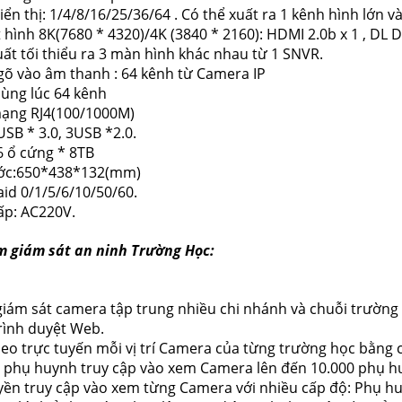
iển thị: 1/4/8/16/25/36/64 . Có thể xuất ra 1 kênh hình lớn v
 hình 8K(7680 * 4320)/4K (3840 * 2160): HDMI 2.0b x 1 , DL DVI
uất tối thiểu ra 3 màn hình khác nhau từ 1 SNVR.
gõ vào âm thanh : 64 kênh từ Camera IP
 cùng lúc 64 kênh
mạng RJ4(100/1000M)
USB * 3.0, 3USB *2.0.
6 ổ cứng * 8TB
ước:650*438*132(mm)
aid 0/1/5/6/10/50/60.
ấp: AC220V.
 giám sát an ninh Trường Học:
giám sát camera tập trung nhiều chi nhánh và chuỗi trường
rình duyệt Web.
eo trực tuyến mỗi vị trí Camera của từng trường học bằng c
 phụ huynh truy cập vào xem Camera lên đến 10.000 phụ hu
yền truy cập vào xem từng Camera với nhiều cấp độ: Phụ h