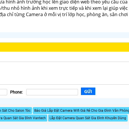
ưa hình ảnh trường học lên giao diện web theo yêu cầu của
/thu nhỏ hình ảnh khi xem trực tiếp và khi xem lại giúp việ
 địa chỉ từng Camera ở mỗi vị trí lớp học, phòng ăn, sân chơi
Phone:
 Sát Cho Salon Tóc
Báo Giá Lắp Đặt Camera Wifi Giá Rẻ Cho Gia Đình Văn Phòn
a Quan Sát Gia Đình Vantech
Lắp Đặt Camera Quan Sát Gia Đình Khuyên Dùng