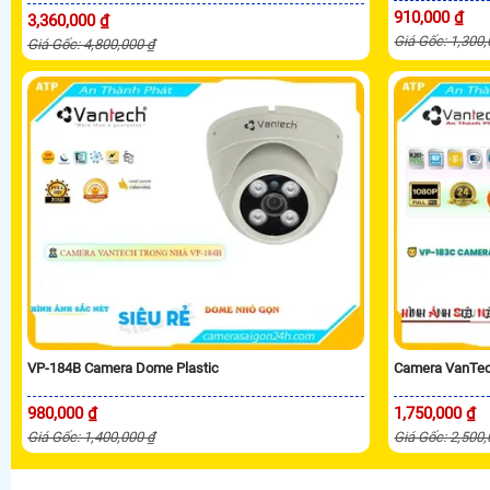
910,000 ₫
3,360,000 ₫
Giá Gốc: 1,300
Giá Gốc: 4,800,000 ₫
VP-184B Camera Dome Plastic
Camera VanTec
980,000 ₫
1,750,000 ₫
Giá Gốc: 1,400,000 ₫
Giá Gốc: 2,500