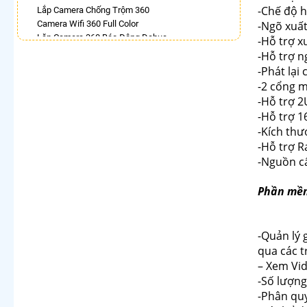
-Chế độ h
Lắp Camera Chống Trộm 360
Camera Wifi 360 Full Color
-Ngõ xuất
Lăp Camera 360 Báo Động Dahua
-Hỗ trợ x
Camera 360 Độ Hikvision
-Hỗ trợ n
Camera Imou Xoay 360
-Phát lại
Camera Wifi 360 Full Color Dahua
-2 cổng 
Camera Wifi Ebitcam Xoay 360 Độ
-Hỗ trợ 2
Camera 360 Imou Báo Động
-Hỗ trợ 1
LẮP CAMERA THEO NHU CẦU
-Kích th
-Hỗ trợ R
Lắp Camera Văn Phòng Giá Rẻ
-Nguồn c
Lắp Camera Nhà Xưởng Giá Rẻ
Lắp Camera Gia Đình Giá Rẻ
Phần mềm
Lắp Camera Kho Hàng Giá Rẻ
Lắp Camera Cửa Hàng Giá Rẻ
Lắp Camera Wifi Giá Rẻ Chính Hãng
Lắp Camera Công Trình Giá Rẻ
-Quản lý 
Camera 360 Giá Rẻ
qua các t
– Xem Vid
-Số lượng
-Phân qu