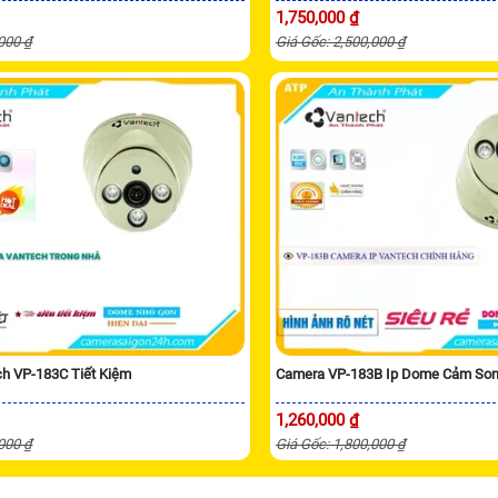
1,750,000 ₫
,000 ₫
Giá Gốc: 2,500,000 ₫
h VP-183C Tiết Kiệm
Camera VP-183B Ip Dome Cảm So
1,260,000 ₫
,000 ₫
Giá Gốc: 1,800,000 ₫