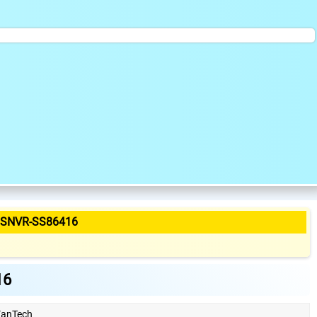
 SNVR-SS86416
16
anTech