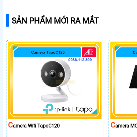
SẢN PHẨM MỚI RA MẮT
C
C
Amera Wifi TapoC120
Amera MC