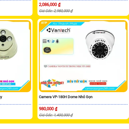
2,086,000 ₫
Giá Gốc: 2,980,000 ₫
ny
Camera VP-180H Dome Nhỏ Gọn
980,000 ₫
Giá Gốc: 1,400,000 ₫