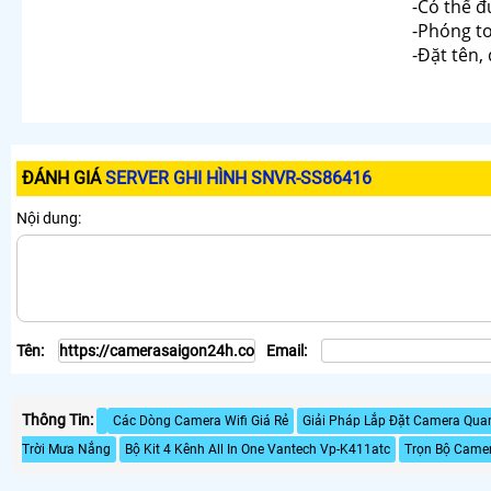
-Có thể đ
-Phóng to
-Đặt tên,
ĐÁNH GIÁ
SERVER GHI HÌNH SNVR-SS86416
Nội dung:
Tên:
Email:
Thông Tin:
Các Dòng Camera Wifi Giá Rẻ
Giải Pháp Lắp Đặt Camera Quan
Trời Mưa Nắng
Bộ Kit 4 Kênh All In One Vantech Vp-K411atc
Trọn Bộ Camer