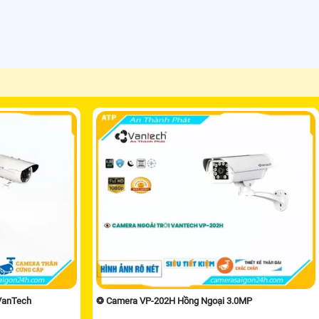
VanTech
❂ Camera VP-202H Hồng Ngoại 3.0MP