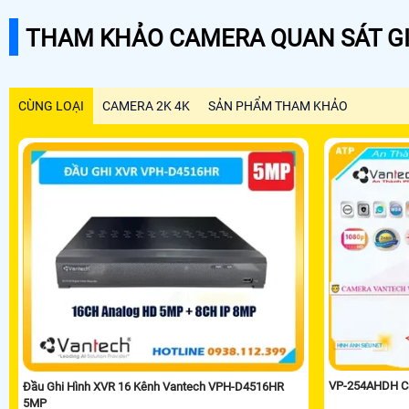
THAM KHẢO CAMERA QUAN SÁT GI
CÙNG LOẠI
CAMERA 2K 4K
SẢN PHẨM THAM KHẢO
VP-254AHDH C
Đầu Ghi Hình XVR 16 Kênh Vantech VPH-D4516HR
5MP