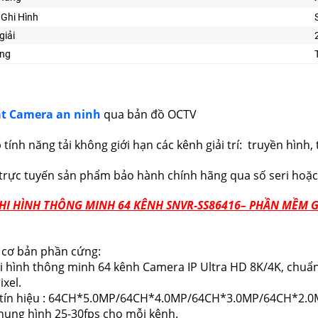
Ghi Hình
giải
ng
t Camera an ninh
qua bản đồ OCTV
 tính năng tải không giới hạn các kênh giải trí: truyền hìn
 trực tuyến sản phẩm bảo hành chính hãng qua số seri hoặ
HI HÌNH THÔNG MINH 64 KÊNH SNVR-SS86416– PHẦN MỀM 
 cơ bản phần cứng:
i hình thông minh 64 kênh Camera IP Ultra HD 8K/4K, chuẩ
xel.
 tín hiệu : 64CH*5.0MP/64CH*4.0MP/64CH*3.0MP/64CH*2.0
hung hình 25-30fps cho mỗi kênh.