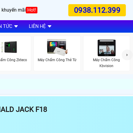
0938.112.399
 khuyến mãi
Hot!
N TỨC
LIÊN HỆ
ấm Công Zkteco
Máy Chấm Công Thẻ Từ
Máy Chấm Công
Kbvision
ALD JACK F18