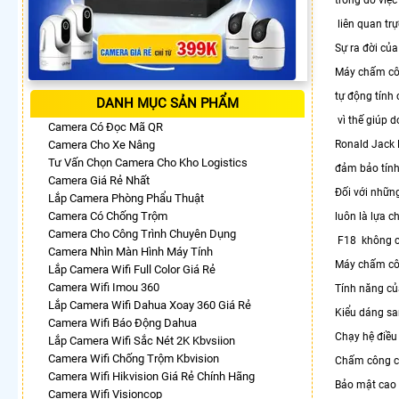
liên quan trự
Sự ra đời củ
Máy chấm côn
tự động tính 
DANH MỤC SẢN PHẨM
vì thế giúp d
Camera Có Đọc Mã QR
Camera Cho Xe Nâng
Ronald Jack 
Tư Vấn Chọn Camera Cho Kho Logistics
đảm bảo tính
Camera Giá Rẻ Nhất
Đối với nhữn
Lắp Camera Phòng Phẩu Thuật
Camera Có Chống Trộm
luôn là lựa 
Camera Cho Công Trình Chuyên Dụng
F18 không ch
Camera Nhìn Màn Hình Máy Tính
Máy chấm côn
Lắp Camera Wifi Full Color Giá Rẻ
Camera Wifi Imou 360
Tính năng củ
Lắp Camera Wifi Dahua Xoay 360 Giá Rẻ
Kiểu dáng sa
Camera Wifi Báo Động Dahua
Chạy hệ điều
Lắp Camera Wifi Sắc Nét 2K Kbvsiion
Camera Wifi Chống Trộm Kbvision
Chấm công c
Camera Wifi Hikvision Giá Rẻ Chính Hãng
Bảo mật cao
Camera Wifi Visioncop