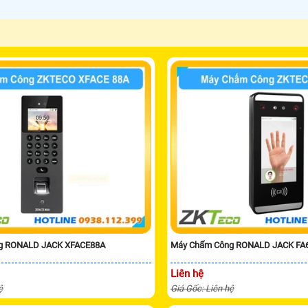
g RONALD JACK XFACE88A
Máy Chấm Công RONALD JACK FA
Liên hệ
ệ
Giá Gốc: Liên hệ