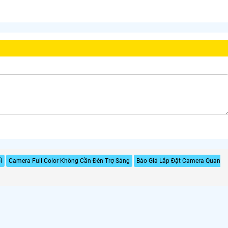
i
Camera Full Color Không Cần Đèn Trợ Sáng
Báo Giá Lắp Đặt Camera Quan