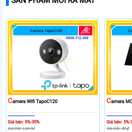
SẢN PHẨM MỚI RA MẮT
C
C
Amera Wifi TapoC120
Amera MC
Giá bán: 5%-35%
Giá bán: 5%-
Giá Gốc: Liên hệ
Giá Gốc: 00 ₫