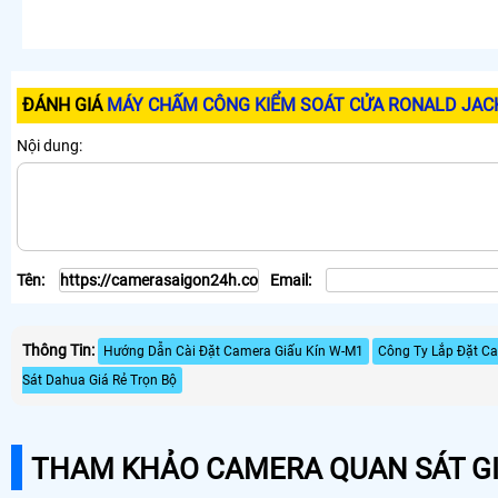
ĐÁNH GIÁ
MÁY CHẤM CÔNG KIỂM SOÁT CỬA RONALD JAC
Nội dung:
Tên:
Email:
Thông Tin:
Hướng Dẫn Cài Đặt Camera Giấu Kín W-M1
Công Ty Lắp Đặt Ca
Sát Dahua Giá Rẻ Trọn Bộ
THAM KHẢO CAMERA QUAN SÁT GI