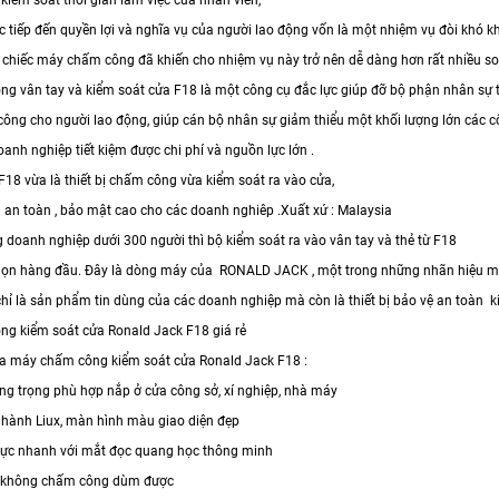
c tiếp đến quyền lợi và nghĩa vụ của người lao động vốn là một nhiệm vụ đòi khó khă
a chiếc máy chấm công đã khiến cho nhiệm vụ này trở nên dễ dàng hơn rất nhiều so 
g vân tay và kiểm soát cửa F18 là một công cụ đắc lực giúp đỡ bộ phận nhân sự tr
công cho người lao động, giúp cán bộ nhân sự giảm thiểu một khối lượng lớn các cô
oanh nghiệp tiết kiệm được chi phí và nguồn lực lớn .
F18 vừa là thiết bị chấm công vừa kiểm soát ra vào cửa,
 an toàn , bảo mật cao cho các doanh nghiêp .Xuất xứ : Malaysia
g doanh nghiệp dưới 300 người thì bộ kiểm soát ra vào vân tay và thẻ từ F18
chọn hàng đầu. Đây là dòng máy của RONALD JACK , một trong những nhãn hiệu máy 
ỉ là sản phẩm tin dùng của các doanh nghiệp mà còn là thiết bị bảo vệ an toàn k
g kiểm soát cửa Ronald Jack F18 giá rẻ
a máy chấm công kiểm soát cửa Ronald Jack F18 :
ng trọng phù hợp nắp ở cửa công sở, xí nghiệp, nhà máy
 hành Liux, màn hình màu giao diện đẹp
ực nhanh với mắt đọc quang học thông minh
 không chấm công dùm được