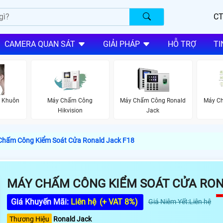
CT
CAMERA QUAN SÁT
GIẢI PHÁP
HỖ TRỢ
TI
 Khuôn
Máy Chấm Công
Máy Chấm Công Ronald
Máy Ch
Hikvision
Jack
Chấm Công Kiểm Soát Cửa Ronald Jack F18
MÁY CHẤM CÔNG KIỂM SOÁT CỬA RON
Giá Khuyến Mãi:
Liên hệ
(+ VAT 8%)
Giá Niêm Yết:Liên hệ
Thương Hiệu
Ronald Jack