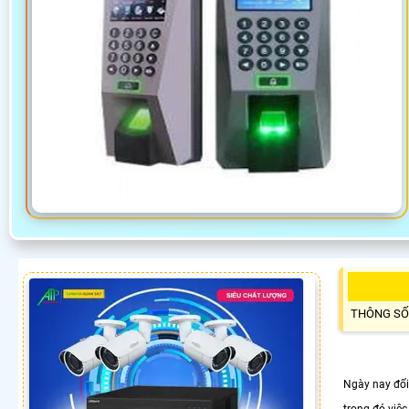
THÔNG SỐ
Ngày nay đối 
trong đó việc