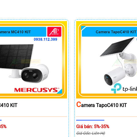
C
410 KIT
Amera TapoC410 KIT
35%
Giá bán: 5%-35%
Giá Gốc: Liên Hệ