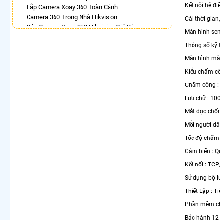
Kết nôi hệ đi
Lắp Camera Xoay 360 Toàn Cảnh
Camera 360 Trong Nhà Hikvision
Cài thời gian
Bán Camera Xoay 360 Hikvision Giá Rẻ
Màn hình sen
Camera Ezviz Xoay 360 Trong Nhà
Thông số kỹ 
Lắp Camera 360 Báo Động Chống Trộm
Camera Wifi 360 Full Color
Màn hình màu 
Lắp Camera 360 Lắp Trong Nhà
Kiểu chấm côn
Lắp Camera Samsung Xoay 360
Chấm công : 
LẮP CAMERA THEO NHU CẦU
Lưu chữ : 10
Lắp Camera Văn Phòng Giá Rẻ
Mắt đọc chố
Lắp Camera Nhà Xưởng Giá Rẻ
Mỗi người đă
Lắp Camera Gia Đình Giá Rẻ
Lắp Camera Kho Hàng Giá Rẻ
Tốc độ chấm 
Lắp Camera Cửa Hàng Giá Rẻ
Cảm biến : Q
Lắp Camera Wifi Giá Rẻ Chính Hãng
Lắp Camera Công Trình Giá Rẻ
Kết nối : TCP
Camera 360 Giá Rẻ
Sử dụng bộ lư
Thiết Lập : T
Phần mềm ch
Bảo hành 12