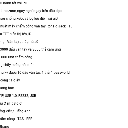
ều hành tốt với PC
, time zone ,ngày nghỉ ngay trên đầu đọc
sor chống xước và bộ lưu điện vài giờ
thuật máy chấm công vân tay Ronald Jack F18
TFT hiển thị tên, ID
g : Vân tay , thẻ , mã số
3000 dấu vân tay và 3000 thẻ cảm ứng
0.000 lượt chấm công
ng chầy sước, mài mòn
ng ký được 10 dấu vân tay, 1 thẻ, 1 passworld
công : 1 giây
uang học
/IP, USB 1.0, RS232, USB
u điện : 8 giờ
iếng Việt / Tiếng Anh
ấm công : TAS - ERP
 tháng