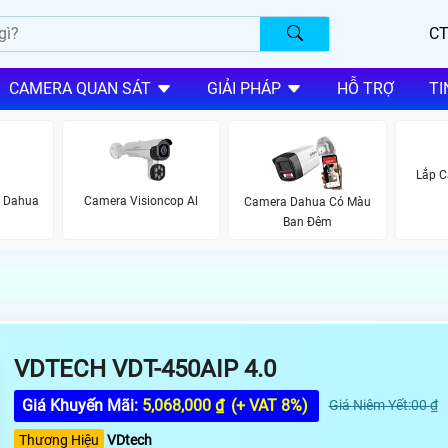
CT
CAMERA QUAN SÁT
GIẢI PHÁP
HỖ TRỢ
TI
Lắp C
i Dahua
Camera Visioncop Al
Camera Dahua Có Màu
Ban Đêm
VDTECH VDT-450AIP 4.0
Giá Khuyến Mãi:
5,068,000 ₫
(+ VAT 8%)
Giá Niêm Yết:00 ₫
Thương Hiệu
VDtech