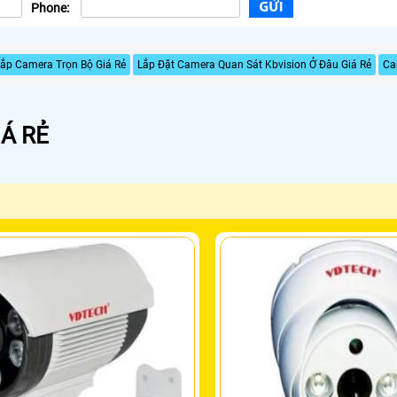
Phone:
ắp Camera Trọn Bộ Giá Rẻ
Lắp Đặt Camera Quan Sát Kbvision Ở Đâu Giá Rẻ
Ca
Á RẺ