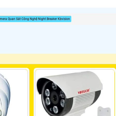
mera Quan Sát Công Nghệ Night Breaker Kbvision