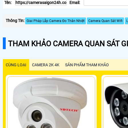
Tên:
Email:
Thông Tin:
Giai Pháp Lắp Camera Đo Thân Nhiệt
Camera Quan Sát Wifi
L
THAM KHẢO CAMERA QUAN SÁT GI
CÙNG LOẠI
CAMERA 2K 4K
SẢN PHẨM THAM KHẢO