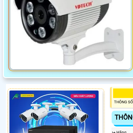
THÔNG SỐ
THÔNG
↪️ Hãng