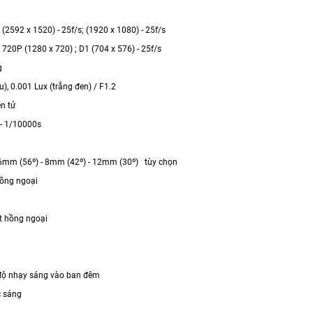
(2592 x 1520) - 25f/s; (1920 x 1080) - 25f/s
 720P (1280 x 720) ; D1 (704 x 576) - 25f/s
g
), 0.001 Lux (trắng đen) / F1.2
n tử
 - 1/10000s
6mm (56º) - 8mm (42º) - 12mm (30º) tùy chọn
ồng ngoại
t hồng ngoại
độ nhạy sáng vào ban đêm
 sáng