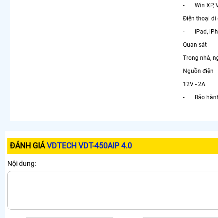
- Win XP, Vi
Điện thoại di
- iPad, iPh
Quan sát
Trong nhà, ng
Nguồn điện
12V - 2A
- Bảo hành:
ĐÁNH GIÁ
VDTECH VDT-450AIP 4.0
Nội dung: