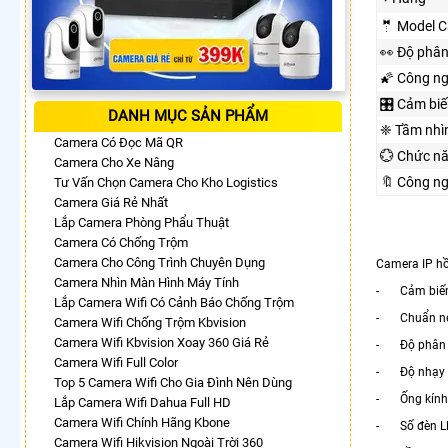
🤵 Model 
️👀 Độ phân
🌠 Công n
🎛 Cảm biế
DANH MỤC SẢN PHẨM
❈ Tầm nhì
Camera Có Đọc Mã QR
💮 Chức n
Camera Cho Xe Nâng
🔖 Công n
Tư Vấn Chọn Camera Cho Kho Logistics
Camera Giá Rẻ Nhất
Lắp Camera Phòng Phẩu Thuật
Camera Có Chống Trộm
Camera Cho Công Trình Chuyên Dụng
Camera IP h
Camera Nhìn Màn Hình Máy Tính
- Cảm biến 
Lắp Camera Wifi Có Cảnh Báo Chống Trộm
- Chuẩn nén
Camera Wifi Chống Trộm Kbvision
Camera Wifi Kbvision Xoay 360 Giá Rẻ
- Độ phân gi
Camera Wifi Full Color
- Độ nhạy sá
Top 5 Camera Wifi Cho Gia Đình Nên Dùng
- Ống kính: 
Lắp Camera Wifi Dahua Full HD
Camera Wifi Chính Hãng Kbone
- Số đèn LED
Camera Wifi Hikvision Ngoài Trời 360