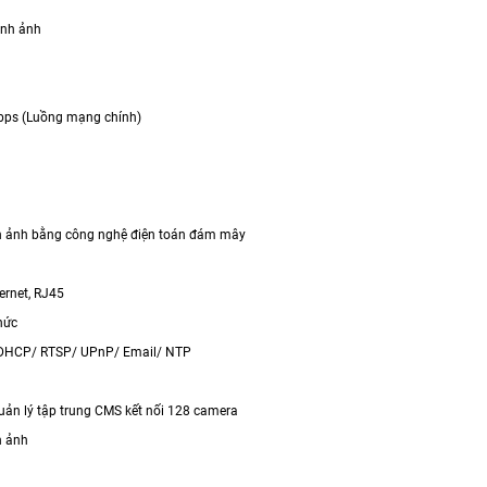
ình ảnh
bps (Luồng mạng chính)
d
h ảnh bằng công nghệ điện toán đám mây
g
rnet, RJ45
hức
DHCP/ RTSP/ UPnP/ Email/ NTP
n lý tập trung CMS kết nối 128 camera
h ảnh