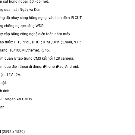
át hồng ngoại: 60 - 65 mét.
 quan sát Ngày và Đêm.
g độ nhạy sáng hồng ngoại vào ban đêm IR CUT.
g chống ngược sáng WDR.
uy cập bằng công nghệ điện toán đám mây.
o thức: FTP, PPoE, DHCP, RTSP, UPnP, Email, NTP.
ạng: 10/100M Ethernet, RJ45.
quản lý tập trung CMS kết nối 128 camera.
 qua điện thoại di động: iPhone, iPad, Android.
n: 12V - 2A.
huật
nh ảnh
4.0 Megapixel CMOS
ảnh
l (2592 x 1520)