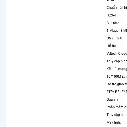
Chuẩn nén h
H.264
Bite rate
1 Mbps - 8 M
ONVIF 2.0
Hỗ trợ
Vdtech Clou
Truy cập hìn
Kết nối mạn
10/100M Ethe
Hỗ trợ giao t
FTP/ PPoE/ 
Quản lý
Phần mềm quả
Truy cập hìn
Máy tính: