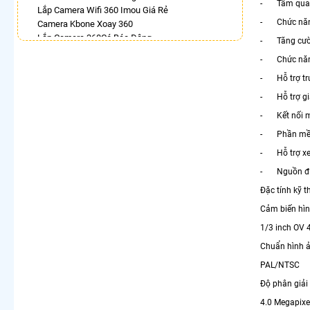
- Tầm quan s
Lắp Camera Wifi 360 Imou Giá Rẻ
- Chức năng
Camera Kbone Xoay 360
Lắp Camera 360Có Báo Động
- Tăng cườn
Camera Wifi Ezviz Xoay 360 Độ
- Chức năn
Lắp Camera 360 Trong Nhà Hikvision
- Hỗ trợ tr
Camera 360 Imou Full Color
Lắp Camera Wifi Ngoài Trời Xoay 360
- Hỗ trợ gia
Camera Wifi Kbvision Ngoài Trời 360
- Kết nối m
LẮP CAMERA THEO NHU CẦU
- Phần mềm 
Lắp Camera Văn Phòng Giá Rẻ
- Hỗ trợ xem
Lắp Camera Nhà Xưởng Giá Rẻ
- Nguồn điệ
Lắp Camera Gia Đình Giá Rẻ
Lắp Camera Kho Hàng Giá Rẻ
Đặc tính kỹ t
Lắp Camera Cửa Hàng Giá Rẻ
Cảm biến hì
Lắp Camera Wifi Giá Rẻ Chính Hãng
1/3 inch OV 
Lắp Camera Công Trình Giá Rẻ
Camera 360 Giá Rẻ
Chuẩn hình 
PAL/NTSC
Độ phân giải
4.0 Megapixe