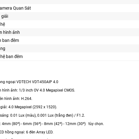
Camera Quan Sát
 giải
ghệ
n hình ảnh
n ban đêm
ăng
ghệ ban đêm
ồng ngoại VDTECH VDT-450AIP 4.0
hình ảnh: 1/3 inch OV 4.0 Megapixel CMOS.
 hình ảnh: H.264.
ải: 4.0 Megapixel (2592 x 1520).
ng: 0.01 Lux (màu), 0.001 Lux (trắng đen) / F1.2.
4mm (80º) - 6mm (56º) - 8mm (42º) - 12mm (30º) tùy chọn.
 hồng ngoại: 6 đèn Array LED.