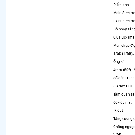
Điểm ảnh
Main Stream: 
Extra stream:
Độ nhạy sán
0.01 Lux (màu
Màn chập điệ
1/50 (1/60)s
Ống kính
4mm (80º) - 
Số đèn LED h
6 Array LED
Tầm quan sá
60 - 65 mét
IR Cut
Tăng cường 
Chống ngược
WDR