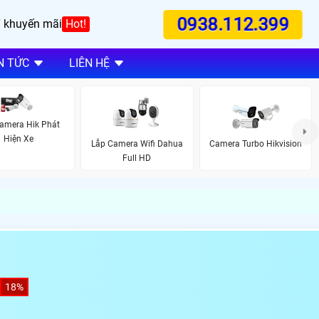
0938.112.399
 khuyến mãi
Hot!
N TỨC
LIÊN HỆ
amera Hik Phát
Hiện Xe
Lắp Camera Wifi Dahua
Camera Turbo Hikvision
Full HD
18%