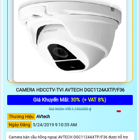
CAMERA HDCCTV-TVI AVTECH DGC1124AXTP/F36
Giá Khuyến Mãi:
30%
(+ VAT 8%)
Giá Niêm Yết:1,150,000 ₫
Thương Hiệu
AVtech
Ngày Đăng
5/24/2019 9:10:35 AM
Camera bán cầu hồng ngoại AVTECH DGC1124AXTP/F36 được hỗ trợ