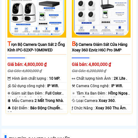
T
B
Rọn Bộ Camera Quan Sát 2 Ống
Ộ Camera Giám Sát Cửa Hàng
Kính IPC-S2XP-10M0WED
Xoay 360 Ezviz H6C Pro 3MP
Giá bán: 4,800,000 ₫
Giá bán: 4,800,000 ₫
Giá Gốc: 6,800,000 ₫
Giá Gốc: 6,200,000 ₫
🦉 Hình ảnh chất lượng :
10 MP.
️👀 Chất lượng hình Ảnh :
2K Lite .
🕉️ Sử dụng công nghệ :
IP Wifi.
⚒ Camera Công nghệ :
IP Wifi.
❈ Giám sát Ban Đêm :
Full Color
🔅 Tầm Xa Ban Đêm :
Hồng Ngoại
20m Có Màu Ban Ðêm.
10m Hồng Ngoại Smart IR.
🐜 Mẫu Camera
2 Mắt Trong Nhà.
💦 Loại Camera
Xoay 360.
️🔔 Đặt Điểm :
Báo Động Chuyển
️ƒ Chức Năng :
Xoay 360 Thu Âm.
Động.