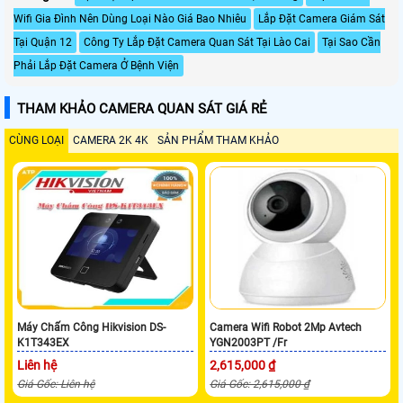
Wifi Gia Đình Nên Dùng Loại Nào Giá Bao Nhiêu
Lắp Đặt Camera Giám Sát
Tại Quận 12
Công Ty Lắp Đặt Camera Quan Sát Tại Lào Cai
Tại Sao Cần
Phải Lắp Đặt Camera Ở Bệnh Viện
THAM KHẢO CAMERA QUAN SÁT GIÁ RẺ
CÙNG LOẠI
CAMERA 2K 4K
SẢN PHẨM THAM KHẢO
Máy Chấm Công Hikvision DS-
Camera Wifi Robot 2Mp Avtech
K1T343EX
YGN2003PT /Fr
Liên hệ
2,615,000 ₫
Giá Gốc: Liên hệ
Giá Gốc: 2,615,000 ₫