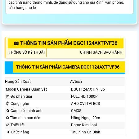
các tính năng thông minh, dễ dàng sử dụng cho gia đình, văn phòng,
cửa hàng nhỏ lẻ.
📖 THÔNG TIN SẢN PHẨM DGC1124AXTP/F36
THÔNG SỐ KỸ THUẬT
CHÍNH SÁCH BẢO HÀNH
THÔNG TIN SẢN PHẨM CAMERA DGC1124AXTP/F36
Hãng Sản Xuất
AVtech
Model Camera Quan Sát
DGC1124AXTP/F36
🦉 Độ phân giải
FULL HD 1080P
🤖️ Công nghệ
AHD CVI TVI BCS
🔄 Cảm biến hình ảnh
CMOS
❂ Tầm nhìn ban đêm
Hồng Ngoại 20m
💢 Thiết kế
Dome Kim Loại
🔈 Chức năng
Thu hình Ổn Định