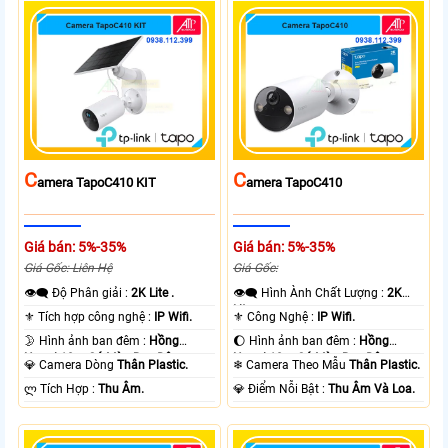
C
C
Amera TapoC410 KIT
Amera TapoC410
Giá bán: 5%-35%
Giá bán: 5%-35%
Giá Gốc: Liên Hệ
Giá Gốc:
👁️‍🗨 Độ Phân giải :
2K Lite .
👁️‍🗨 Hình Ành Chất Lượng :
2K
Lite .
⚜️ Tích hợp công nghệ :
IP Wifi.
⚜️ Công Nghệ :
IP Wifi.
🌛 Hình ảnh ban đêm :
Hồng
🌔 Hình ảnh ban đêm :
Hồng
Ngoại 10m Có Màu Ban Ðêm.
Ngoại 10m Có Màu Ban Ðêm.
💎 Camera Dòng
Thân Plastic.
❄ Camera Theo Mẫu
Thân Plastic.
️ლ Tích Hợp :
Thu Âm.
️💎 Điểm Nỗi Bật :
Thu Âm Và Loa.