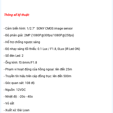
Thông số kỹ thuật:
- Cảm biến hình: 1/2.7" SONY CMOS image sensor
- Độ phân giải: 2MP (1080P@30fps/1080P@25fps)
- Hổ trợ chống ngược sáng
- Độ nhạy sáng tối thiểu: 0.1 Lux / F1.8, 0Lux (IR Led ON)
- Số đèn Led: 2
- Ống kính: f3.6mm/F1.8
- Phạm vi hoạt động của hồng ngoại: lên đến 25m
- Truyền tín hiệu trên cáp đồng trục: lên đến 500m
- Góc quan sát: 108 độ
- Nguồn: 12VDC
- Nhiệt độ : -20o - 40o
- Vỏ sắt
- Xuất xứ: Đài Loan