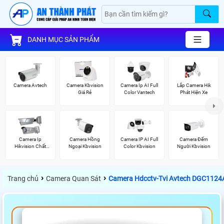
DANH MỤC SẢN PHẨM
Camera Avtech
Camera Kbvision
Camera Ip AI Full
Lắp Camera Hik
Giá Rẻ
Color Vantech
Phát Hiện Xe
Camera Ip
Camera Hồng
Camera IP AI Full
Camera Đếm
Hikvision Chất
Ngoại Kbvision
Color Kbvision
Người Kbvision
Lượng
›
›
Trang chủ
Camera Quan Sát
Camera Hdcctv-Tvi Avtech DGC112