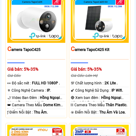
C
C
Amera TapoC425
Amera TapoC425 Kit
Giá bán: 5%-35%
Giá bán: 5%-35%
Giá Gốc:
Giá Gốc: Liên Hệ
️👀 Độ sắc nét :
FULL HD 1080P .
💯 Chất lượng hình :
2K Lite .
⚜️ Công Nghệ Camera :
IP.
🌠 Công Nghệ Sử Dụng :
IP Wifi.
🌙 Video Ban Đêm :
Hồng Ngoại
🔴 Xem ban đêm :
Hồng Ngoại
10m Hồng Ngoại SMD.
15m Có Màu Ban Ðêm.
👑 Camera Theo Mẫu
Dome Kim
⛓ Camera Theo Mẫu
Thân Plastic.
loại + Nhựa.
️ƒ Điểm Nỗi Bật :
Thu Âm.
️☣️ Điểm Nỗi Bật :
Thu Âm Và Loa.