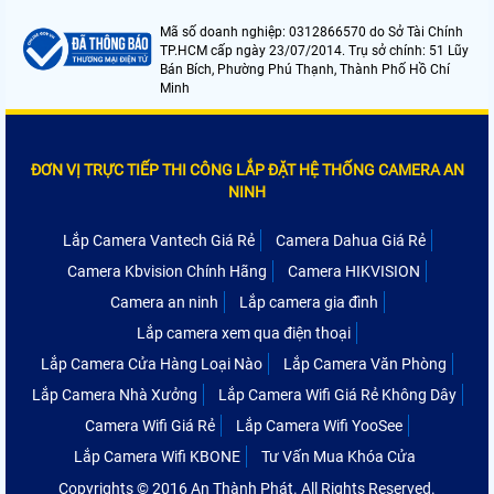
Mã số doanh nghiệp: 0312866570 do Sở Tài Chính
TP.HCM cấp ngày 23/07/2014. Trụ sở chính: 51 Lũy
Bán Bích, Phường Phú Thạnh, Thành Phố Hồ Chí
Minh
ĐƠN VỊ TRỰC TIẾP THI CÔNG LẮP ĐẶT HỆ THỐNG CAMERA AN
NINH
Lắp Camera Vantech Giá Rẻ
Camera Dahua Giá Rẻ
Camera Kbvision Chính Hãng
Camera HIKVISION
Camera an ninh
Lắp camera gia đình
Lắp camera xem qua điện thoại
Lắp Camera Cửa Hàng Loại Nào
Lắp Camera Văn Phòng
Lắp Camera Nhà Xưởng
Lắp Camera Wifi Giá Rẻ Không Dây
Camera Wifi Giá Rẻ
Lắp Camera Wifi YooSee
Lắp Camera Wifi KBONE
Tư Vấn Mua Khóa Cửa
Copyrights © 2016 An Thành Phát. All Rights Reserved.