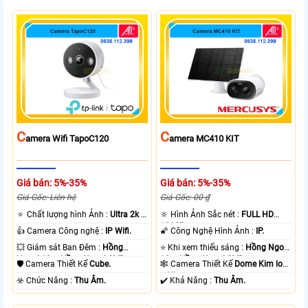
C
C
Amera Wifi TapoC120
Amera MC410 KIT
Giá bán: 5%-35%
Giá bán: 5%-35%
Giá Gốc: Liên hệ
Giá Gốc: 00 ₫
🔅 Chất lượng hình Ảnh :
Ultra 2k +
🔆 Hình Ảnh Sắc nét :
FULL HD
.
1080P .
👍 Camera Công nghệ :
IP Wifi.
🌠 Công Nghệ Hình Ảnh :
IP.
💥 Giám sát Ban Đêm :
Hồng
⭐ Khi xem thiếu sáng :
Hồng Ngoại
Ngoại 10m Hồng Ngoại SMD.
10m Hồng Ngoại SMD.
🛡 Camera Thiết Kế
Cube.
🕸️ Camera Thiết Kế
Dome Kim loại
+ Nhựa.
️☣️ Chức Năng :
Thu Âm.
️✔️ Khả Năng :
Thu Âm.