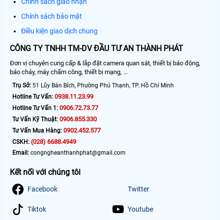
Chính sách giao nhận
Chính sách bảo mật
Điều kiện giao dịch chung
CÔNG TY TNHH TM-DV ĐẦU TƯ AN THÀNH PHÁT
Đơn vị chuyên cung cấp & lắp đặt camera quan sát, thiết bị báo động,
báo cháy, máy chấm công, thiết bị mạng, ...
Trụ Sở:
51 Lũy Bán Bích, Phường Phú Thạnh, TP. Hồ Chí Minh
0938.11.23.99
Hotline Tư Vấn:
0906.72.73.77
Hotline Tư Vấn 1:
0906.855.330
Tư Vấn Kỹ Thuật:
0902.452.577
Tư Vấn Mua Hàng:
(028) 6688.4949
CSKH:
Email:
congngheanthanhphat@gmail.com
Kết nối với chúng tôi
Facebook
Twitter
Tiktok
Youtube