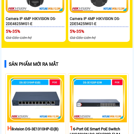
Camera IP 4MP HIKVISION DS-
Camera IP 4MP HIKVISION DS-
2DE4825IWG1-E
2DE5425IWG1-E
5%-35%
5%-35%
Giá Gốc: Liên hệ
Giá Gốc: Liên hệ
SẢN PHẨM MỚI RA MẮT
H
1
Ikvision DS-3E1310HP-EI(B)
6-Port GE Smart PoE Switch