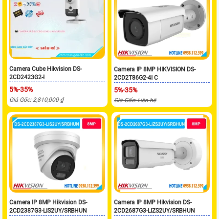
Camera Cube Hikvision DS-
Camera IP 8MP HIKVISION DS-
2CD2423G2-I
2CD2T86G2-4I C
5%-35%
5%-35%
Giá Gốc: 2,810,000 ₫
Giá Gốc: Liên hệ
Camera IP 8MP Hikvision DS-
Camera IP 8MP Hikvision DS-
2CD2387G3-LIS2UY/SRBHUN
2CD2687G3-LIZS2UY/SRBHUN