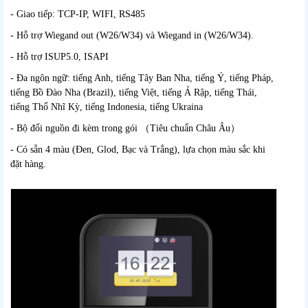
- Giao tiếp: TCP-IP, WIFI, RS485
- Hỗ trợ Wiegand out (W26/W34) và Wiegand in (W26/W34).
- Hỗ trợ ISUP5.0, ISAPI
- Đa ngôn ngữ: tiếng Anh, tiếng Tây Ban Nha, tiếng Ý, tiếng Pháp,
tiếng Bồ Đào Nha (Brazil), tiếng Việt, tiếng Ả Rập, tiếng Thái,
tiếng Thổ Nhĩ Kỳ, tiếng Indonesia, tiếng Ukraina
- Bộ đổi nguồn đi kèm trong gói （Tiêu chuẩn Châu Âu）
- Có sẵn 4 màu (Đen, Glod, Bạc và Trắng), lựa chọn màu sắc khi
đặt hàng.