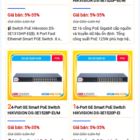
HIKVISION DS-3E1520P-EI/M
Giá bán: 5%-35%
Giá bán: 5%-35%
Giá Gốc: Liên hệ
Giá Gốc: Liên hệ
📹 Switch PoE Hikvision DS-
🎞 16 cổng PoE Gigabit cấp nguồn
3E1310HP-EI(B). 8 Port Fast
và truyền dữ liệu ổn định. Tổng
Ethernet Smart POE Switch. 8 x
công suất PoE 125W phù hợp hệ
10/100M PoE Ports, 2 x Gigabit
thống camera IP vừa. 2 cổng RJ45
Uplink Ports.
Gigabit và 2 cổng quang SFP mở
rộng linh hoạt. Hỗ trợ truyền PoE
xa tối đa lên đến 300 mét.
2
1
4-Port GE Smart PoE Switch
6-Port GE Smart PoE Switch
HIKVISION DS-3E1528P-EI/M
HIKVISION DS-3E1520P-EI
Giá bán: 5%-35%
Giá bán: 5%-35%
Giá Gốc: Liên hệ
Giá Gốc: Liên hệ