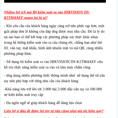
Những lợi ích mà Bộ kiểm soát ra vào HIKVISION DS-
K1T804AEF mang lại là gì?
- Khi yêu cầu của khách hàng ngày càng trở nên phức tạp hơn, một
giải pháp đơn lẻ không còn đáp ứng được mọi nhu cầu. Đó là lý do
tại sao bạn có thể kết hợp các phương pháp xác thực khác nhau
trong hệ thống kiểm soát vào ra của chúng tôi, chẳng hạn như thẻ
ID, vân tay, mật khẩu, hình ảnh khuôn mặt và mã QR, cùng nhiều
phương pháp khác.
- Sử dụng bộ kiểm soát ra vào HIKVISION DS-K1T804AEF vừa
hỗ trợ chức năng kiểm soát ra vào và làm máy chấm công
- ứng dụng nhiều phương thức thông minh như: sử dụng thẻ từ,vân
tay nên phù hợp với từng nhu cầu của khách hàng
-Khả năng lưu trữ lên tới 3.000 thẻ,3.000 dấu vân tay và 100.000
sự kiện kiểm soát truy cập
- Đa ngôn ngữ sẽ giúp khách hàng dễ dàng lựa chọn
Liên hệ ở đâu để được hỗ trợ tư vấn cũng như giá tốt hiện nay?