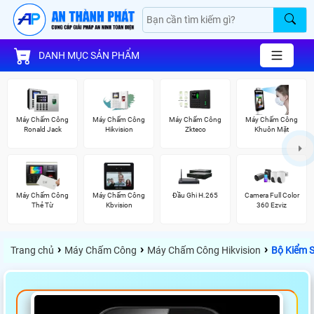
DANH MỤC SẢN PHẨM
Máy Chấm Công
Máy Chấm Công
Máy Chấm Công
Máy Chấm Công
Ronald Jack
Hikvision
Zkteco
Khuôn Mặt
Máy Chấm Công
Máy Chấm Công
Đầu Ghi H.265
Camera Full Color
Thẻ Từ
Kbvision
360 Ezviz
›
›
›
Trang chủ
Máy Chấm Công
Máy Chấm Công Hikvision
Bộ Kiểm 