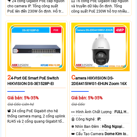
🎥 24 cổng Gigabit PoE cấp nguồn
🎞 16 cổng PoE Gigabit cấp nguồn
cho camera IP. Tổng công suất
và truyền dữ liệu ổn định. Tổng
PoE lên đến 230W ổn định. Hỗ trợ
công suất PoE 230W hỗ trợ nhiều
truyền PoE xa đến 300 mét. Băng
thiết bị cùng lúc. Tốc độ chuyển
thông chuyển mạch đạt 68 Gbps
mạch 68Gbps đảm bảo hiệu suất
mạnh mẽ.
cao ổn định. Hỗ trợ truyền PoE xa
lên đến 300m cho hệ thống
camera.
2
C
4-Port GE Smart PoE Switch
Amera HIKVISION DS-
HIKVISION DS-3E1528P-EI
2DE4415IWG1-EHUN Zoom 16X
Giá bán: 5%-35%
Giá bán: 5%-35%
Giá Gốc: Liên hệ
Giá Gốc:
📽 24 cổng PoE Gigabit cho hệ
️👀 Hình Ành Chất Lượng :
FULL HD
thống camera mạng, 2 cổng uplink
1080P .
🤖️ Công Nghệ :
IP.
RJ45 và 2 cổng quang Gigabit tốc
độ cao, Tổng công suất PoE 370W
❃ Nhìn Ban Đêm :
Hồng Ngoại
cấp nguồn nhiều thiết bị.
10m Hồng Ngoại SMD.
👑 Cấu Tạo Camera
Dome Kim loại