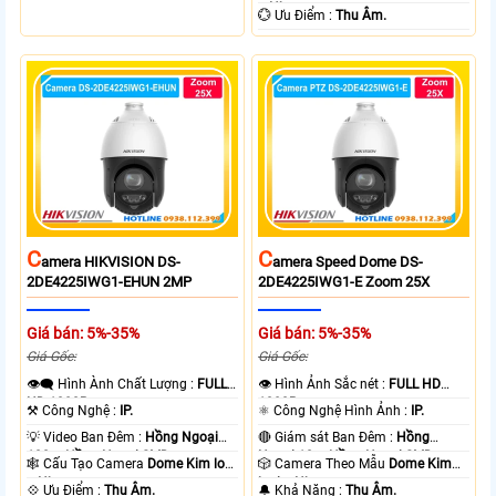
+ Nhựa.
️💮 Ưu Điểm :
Thu Âm.
C
C
Amera HIKVISION DS-
Amera Speed Dome DS-
2DE4225IWG1-EHUN 2MP
2DE4225IWG1-E Zoom 25X
Giá bán: 5%-35%
Giá bán: 5%-35%
Giá Gốc:
Giá Gốc:
👁️‍🗨 Hình Ành Chất Lượng :
FULL
👁 Hình Ảnh Sắc nét :
FULL HD
HD 1080P .
1080P .
⚒ Công Nghệ :
IP.
⚛️ Công Nghệ Hình Ảnh :
IP.
💡 Video Ban Đêm :
Hồng Ngoại
🔴 Giám sát Ban Đêm :
Hồng
100m Hồng Ngoại SMD.
Ngoại 10m Hồng Ngoại SMD.
🕸️ Cấu Tạo Camera
Dome Kim loại
🎲 Camera Theo Mẫu
Dome Kim
+ Nhựa.
loại + Nhựa.
️💠 Ưu Điểm :
Thu Âm.
️🔔 Khả Năng :
Thu Âm.