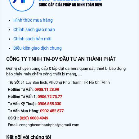
Hình thức mua hàng
Chính sách giao nhận
Chính sách bảo mật
Điều kiện giao dịch chung
CÔNG TY TNHH TM-DV ĐẦU TƯ AN THÀNH PHÁT
Đơn vị chuyên cung cấp & lắp đặt camera quan sát, thiết bị báo động,
báo cháy, máy chấm công, thiết bị mạng, ...
Trụ Sở:
51 Lũy Bán Bích, Phường Phú Thạnh, TP. Hồ Chí Minh
0938.11.23.99
Hotline Tư Vấn:
0906.72.73.77
Hotline Tư Vấn 1:
0906.855.330
Tư Vấn Kỹ Thuật:
0902.452.577
Tư Vấn Mua Hàng:
(028) 6688.4949
CSKH:
Email:
congngheanthanhphat@gmail.com
Kết nối với chúng tôi