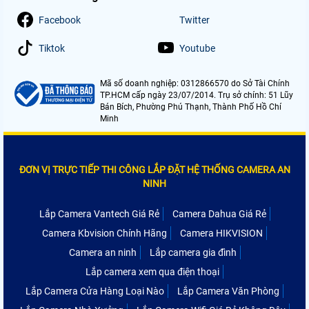
Facebook
Twitter
Tiktok
Youtube
Mã số doanh nghiệp: 0312866570 do Sở Tài Chính
TP.HCM cấp ngày 23/07/2014. Trụ sở chính: 51 Lũy
Bán Bích, Phường Phú Thạnh, Thành Phố Hồ Chí
Minh
ĐƠN VỊ TRỰC TIẾP THI CÔNG LẮP ĐẶT HỆ THỐNG CAMERA AN
NINH
Lắp Camera Vantech Giá Rẻ
Camera Dahua Giá Rẻ
Camera Kbvision Chính Hãng
Camera HIKVISION
Camera an ninh
Lắp camera gia đình
Lắp camera xem qua điện thoại
Lắp Camera Cửa Hàng Loại Nào
Lắp Camera Văn Phòng