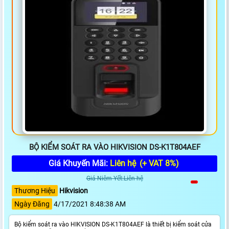
BỘ KIỂM SOÁT RA VÀO HIKVISION DS-K1T804AEF
Giá Khuyến Mãi:
Liên hệ
(+ VAT 8%)
Giá Niêm Yết:Liên hệ
Thương Hiệu
Hikvision
Ngày Đăng
4/17/2021 8:48:38 AM
Bộ kiểm soát ra vào HIKVISION DS-K1T804AEF là thiết bị kiểm soát cửa