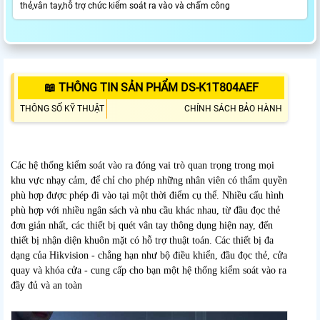
thẻ,vân tay,hỗ trợ chức kiểm soát ra vào và chấm công
📖 THÔNG TIN SẢN PHẨM DS-K1T804AEF
THÔNG SỐ KỸ THUẬT
CHÍNH SÁCH BẢO HÀNH
Các hệ thống kiểm soát vào ra đóng vai trò quan trọng trong mọi
khu vực nhạy cảm, để chỉ cho phép những nhân viên có thẩm quyền
phù hợp được phép đi vào tại một thời điểm cụ thể. Nhiều cấu hình
phù hợp với nhiều ngân sách và nhu cầu khác nhau, từ đầu đọc thẻ
đơn giản nhất, các thiết bị quét vân tay thông dụng hiện nay, đến
thiết bị nhận diện khuôn mặt có hỗ trợ thuật toán. Các thiết bị đa
dạng của Hikvision - chẳng hạn như bộ điều khiển, đầu đọc thẻ, cửa
quay và khóa cửa - cung cấp cho bạn một hệ thống kiểm soát vào ra
đầy đủ và an toàn