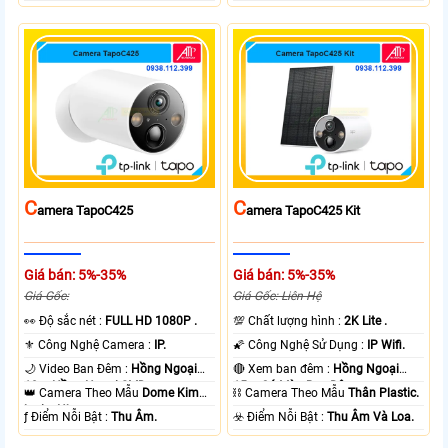
C
C
Amera TapoC425
Amera TapoC425 Kit
Giá bán: 5%-35%
Giá bán: 5%-35%
Giá Gốc:
Giá Gốc: Liên Hệ
️👀 Độ sắc nét :
FULL HD 1080P .
💯 Chất lượng hình :
2K Lite .
⚜️ Công Nghệ Camera :
IP.
🌠 Công Nghệ Sử Dụng :
IP Wifi.
🌙 Video Ban Đêm :
Hồng Ngoại
🔴 Xem ban đêm :
Hồng Ngoại
10m Hồng Ngoại SMD.
15m Có Màu Ban Ðêm.
👑 Camera Theo Mẫu
Dome Kim
⛓ Camera Theo Mẫu
Thân Plastic.
loại + Nhựa.
️ƒ Điểm Nỗi Bật :
Thu Âm.
️☣️ Điểm Nỗi Bật :
Thu Âm Và Loa.