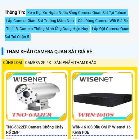
Thông Tin:
Xem Kẹt Xe, Ngâp Nước Bằng Camera Quan Sát Tại Tphcm
Lắp Camera Giám Sát Trường Mầm Non
Các Dòng Camera Wifi Giá Rẻ
Thiết Bị Camera Thông Minh Ứng Dụng Hiện Nay
Lắp Đặt Camera Quan
Sát Tại Quận 5
THAM KHẢO CAMERA QUAN SÁT GIÁ RẺ
CÙNG LOẠI
CAMERA 2K 4K
SẢN PHẨM THAM KHẢO
TNO-6322ER Camera Chống Cháy
WRN-1610S Đầu Ghi IP Wisenet 16
Nổ 2MP
Kênh POE