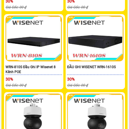
30%
30%
Giá Gốc: 00 ₫
Giá Gốc: 00 ₫
WRN-810S Đầu Ghi IP Wisenet 8
ĐẦU GHI WISENET WRN-1610S
Kênh POE
30%
30%
Giá Gốc: 00 ₫
Giá Gốc: 00 ₫