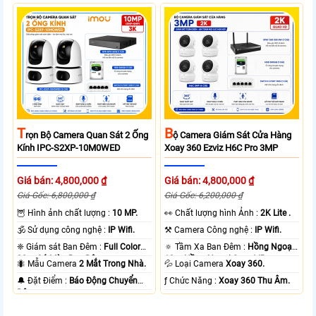
T
B
Rọn Bộ Camera Quan Sát 2 Ống
Ộ Camera Giám Sát Cửa Hàng
Kính IPC-S2XP-10M0WED
Xoay 360 Ezviz H6C Pro 3MP
Giá bán: 4,800,000 ₫
Giá bán: 4,800,000 ₫
Giá Gốc: 6,800,000 ₫
Giá Gốc: 6,200,000 ₫
🦉 Hình ảnh chất lượng :
10 MP.
️👀 Chất lượng hình Ảnh :
2K Lite .
🕉️ Sử dụng công nghệ :
IP Wifi.
⚒ Camera Công nghệ :
IP Wifi.
❈ Giám sát Ban Đêm :
Full Color
🔅 Tầm Xa Ban Đêm :
Hồng Ngoại
20m Có Màu Ban Ðêm.
10m Hồng Ngoại Smart IR.
🐜 Mẫu Camera
2 Mắt Trong Nhà.
💦 Loại Camera
Xoay 360.
️🔔 Đặt Điểm :
Báo Động Chuyển
️ƒ Chức Năng :
Xoay 360 Thu Âm.
Động.