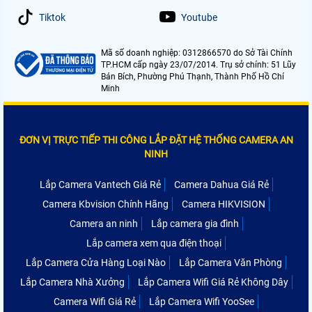
Tiktok
Youtube
Mã số doanh nghiệp: 0312866570 do Sở Tài Chính
TP.HCM cấp ngày 23/07/2014. Trụ sở chính: 51 Lũy
Bán Bích, Phường Phú Thạnh, Thành Phố Hồ Chí
Minh
ĐƠN VỊ TRỰC TIẾP THI CÔNG LẮP ĐẶT HỆ THỐNG CAMERA AN
NINH
Lắp Camera Vantech Giá Rẻ
Camera Dahua Giá Rẻ
Camera Kbvision Chính Hãng
Camera HIKVISION
Camera an ninh
Lắp camera gia đình
Lắp camera xem qua điện thoại
Lắp Camera Cửa Hàng Loại Nào
Lắp Camera Văn Phòng
Lắp Camera Nhà Xưởng
Lắp Camera Wifi Giá Rẻ Không Dây
Camera Wifi Giá Rẻ
Lắp Camera Wifi YooSee