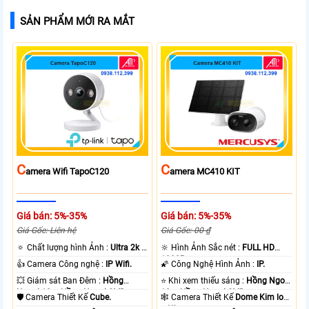
SẢN PHẨM MỚI RA MẮT
C
C
Amera Wifi TapoC120
Amera MC410 KIT
Giá bán: 5%-35%
Giá bán: 5%-35%
Giá Gốc: Liên hệ
Giá Gốc: 00 ₫
🔅 Chất lượng hình Ảnh :
Ultra 2k +
🔆 Hình Ảnh Sắc nét :
FULL HD
.
1080P .
👍 Camera Công nghệ :
IP Wifi.
🌠 Công Nghệ Hình Ảnh :
IP.
💥 Giám sát Ban Đêm :
Hồng
⭐ Khi xem thiếu sáng :
Hồng Ngoại
Ngoại 10m Hồng Ngoại SMD.
10m Hồng Ngoại SMD.
🛡 Camera Thiết Kế
Cube.
🕸️ Camera Thiết Kế
Dome Kim loại