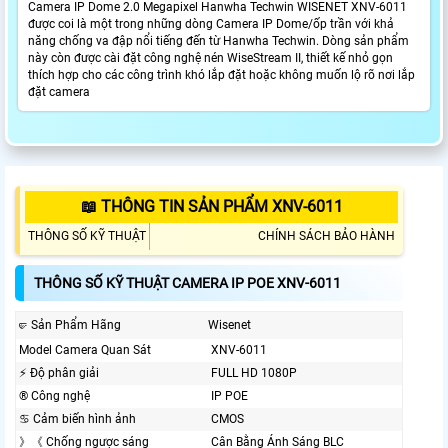
Camera IP Dome 2.0 Megapixel Hanwha Techwin WISENET XNV-6011
được coi là một trong những dòng Camera IP Dome/ốp trần với khả
năng chống va đập nổi tiếng đến từ Hanwha Techwin. Dòng sản phẩm
này còn được cài đặt công nghệ nén WiseStream II, thiết kế nhỏ gọn
thích hợp cho các công trình khó lắp đặt hoặc không muốn lộ rõ nơi lắp
đặt camera
📖 THÔNG TIN SẢN PHẨM XNV-6011
THÔNG SỐ KỸ THUẬT
CHÍNH SÁCH BẢO HÀNH
THÔNG SỐ KỸ THUẬT CAMERA IP POE XNV-6011
🤛 Sản Phẩm Hãng
Wisenet
Model Camera Quan Sát
XNV-6011
️⚡ Độ phân giải
FULL HD 1080P
®️ Công nghệ
IP POE
♋ Cảm biến hình ảnh
CMOS
》《 Chống ngược sáng
Cân Bằng Ánh Sáng BLC