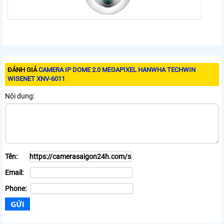
ĐÁNH GIÁ
CAMERA IP DOME 2.0 MEGAPIXEL HANWHA TECHWIN
WISENET XNV-6011
Nội dung:
Tên:
Email:
Phone: