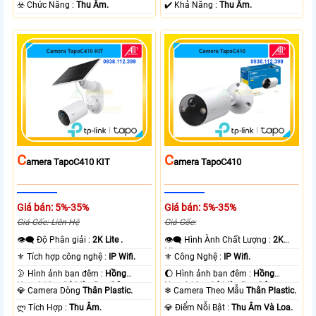
+ Nhựa.
️☣️ Chức Năng :
Thu Âm.
️✔️ Khả Năng :
Thu Âm.
C
C
Amera TapoC410 KIT
Amera TapoC410
Giá bán: 5%-35%
Giá bán: 5%-35%
Giá Gốc: Liên Hệ
Giá Gốc:
👁️‍🗨 Độ Phân giải :
2K Lite .
👁️‍🗨 Hình Ành Chất Lượng :
2K
Lite .
⚜️ Tích hợp công nghệ :
IP Wifi.
⚜️ Công Nghệ :
IP Wifi.
🌛 Hình ảnh ban đêm :
Hồng
🌔 Hình ảnh ban đêm :
Hồng
Ngoại 10m Có Màu Ban Ðêm.
Ngoại 10m Có Màu Ban Ðêm.
💎 Camera Dòng
Thân Plastic.
❄ Camera Theo Mẫu
Thân Plastic.
️ლ Tích Hợp :
Thu Âm.
️💎 Điểm Nỗi Bật :
Thu Âm Và Loa.