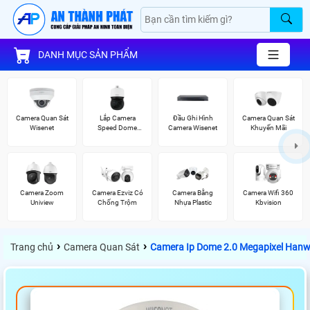
DANH MỤC SẢN PHẨM
Camera Quan Sát
Lắp Camera
Đầu Ghi Hình
Camera Quan Sát
Wisenet
Speed Dome
Camera Wisenet
Khuyến Mãi
Wisenet
Camera Zoom
Camera Ezviz Có
Camera Bằng
Camera Wifi 360
Uniview
Chống Trộm
Nhựa Plastic
Kbvision
›
›
Trang chủ
Camera Quan Sát
Camera Ip Dome 2.0 Megapixel Han