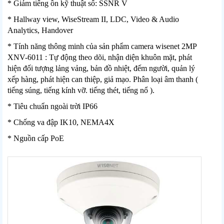
* Giảm tiếng ồn kỹ thuật số: SSNR V
* Hallway view, WiseStream II, LDC, Video & Audio
Analytics, Handover
* Tính năng thông minh của sản phẩm camera wisenet 2MP
XNV-6011 : Tự động theo dõi, nhận diện khuôn mặt, phát
hiện đối tượng lảng vảng, bản đồ nhiệt, đếm người, quản lý
xếp hàng, phát hiện can thiệp, giả mạo. Phân loại âm thanh (
tiếng súng, tiếng kính vỡ. tiếng thét, tiếng nổ ).
* Tiêu chuẩn ngoài trời IP66
* Chống va đập IK10, NEMA4X
* Nguồn cấp PoE