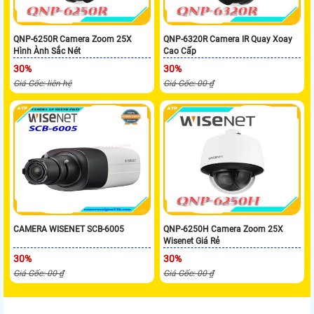
QNP-6250R Camera Zoom 25X
QNP-6320R Camera IR Quay Xoay
Hình Ành Sắc Nét
Cao Cấp
30%
30%
Giá Gốc: liên hệ
Giá Gốc: 00 ₫
CAMERA WISENET SCB-6005
QNP-6250H Camera Zoom 25X
Wisenet Giá Rẻ
30%
30%
Giá Gốc: 00 ₫
Giá Gốc: 00 ₫