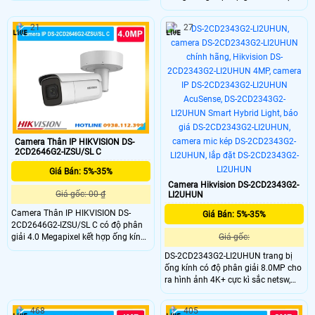
đại với độ phân giải 4MP, zoom
một cách hiệu quả với độ phân giải
quang học 4× và hồng ngoại 20m.
cao chất lượng 3K. Ngoài ra,
21
27
camera này hỗ trợ kết nối WiFi, đàm
camera còn được trang bị nhiều tính
thoại hai chiều, nhận diện người và
năng thông minh như đàm thoại 2
phương tiện, giúp quản lý hiệu quả
chiều, phát hiện & theo dõi chuyển
tại gia đình, cửa hàng, văn phòng và
động đảm bảo an ninh hiệu quả
kho xưởng.
Camera Thân IP HIKVISION DS-
2CD2646G2-IZSU/SL C
Giá Bán: 5%-35%
Camera Hikvision DS-2CD2343G2-
Giá gốc: 00 ₫
LI2UHUN
Camera Thân IP HIKVISION DS-
Giá Bán: 5%-35%
2CD2646G2-IZSU/SL C có độ phân
giải 4.0 Megapixel kết hợp ống kính
Giá gốc:
zoom 2.8-12mm tùy chỉnh linh hoạt.
DS-2CD2343G2-LI2UHUN trang bị
Điểm nhấn của dòng máy này là
ống kính có độ phân giải 8.0MP cho
khả năng lọc báo động nhầm từ
ra hình ảnh 4K+ cực kì sắc netsw,
người, xe với độ chính xác 98.94%.
công nghệ AI AcuSense giúp phân
Khách hàng yên tâm quản lý không
biệt người và phương tiện chính xác
gian nhờ tích hợp cả loa lẫn micro
468
405