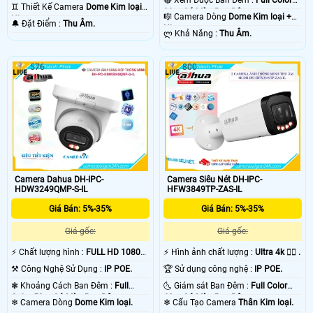
30m Có Màu Ban Ðêm.
♊ Thiết Kế Camera
Dome Kim loại +
30m Có Màu Ban Ðêm.
🎼️ Camera Dòng
Dome Kim loại +
Nhựa.
️🔔 Đặt Điểm :
Thu Âm.
Nhựa.
️ლ Khả Năng :
Thu Âm.
576
800
Camera Dahua DH-IPC-
Camera Siêu Nét DH-IPC-
HDW3249QMP-S-IL
HFW3849TP-ZAS-IL
Giá Bán: 5%-35%
Giá Bán: 5%-35%
Giá gốc:
Giá gốc:
️⚡ Chất lượng hình :
FULL HD 1080P
️⚡ Hình ảnh chất lượng :
Ultra 4k 👍🏾 .
.
⚒ Công Nghệ Sử Dụng :
IP POE.
🏆 Sử dụng công nghệ :
IP POE.
❃ Khoảng Cách Ban Đêm :
Full
🌜 Giám sát Ban Đêm :
Full Color
Color 50m Có Màu Ban Ðêm.
60m Có Màu Ban Ðêm.
❄ Camera Dòng
Dome Kim loại.
❄ Cấu Tạo Camera
Thân Kim loại.