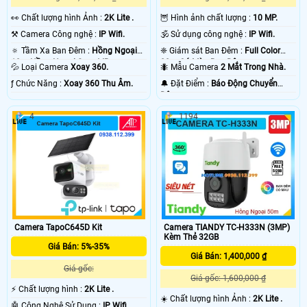
️👀 Chất lượng hình Ảnh :
2K Lite .
🦉 Hình ảnh chất lượng :
10 MP.
⚒ Camera Công nghệ :
IP Wifi.
🕉️ Sử dụng công nghệ :
IP Wifi.
🔅 Tầm Xa Ban Đêm :
Hồng Ngoại
❈ Giám sát Ban Đêm :
Full Color
10m Hồng Ngoại Smart IR.
20m Có Màu Ban Ðêm.
💦 Loại Camera
Xoay 360.
🐜 Mẫu Camera
2 Mắt Trong Nhà.
️ƒ Chức Năng :
Xoay 360 Thu Âm.
️🔔 Đặt Điểm :
Báo Động Chuyển
Động.
4
1194
Camera TIANDY TC-H333N (3MP)
Camera TapoC645D Kit
Kèm Thẻ 32GB
Giá Bán: 5%-35%
Giá Bán: 1,400,000 ₫
Giá gốc:
Giá gốc: 1,600,000 ₫
️⚡ Chất lượng hình :
2K Lite .
☀️ Chất lượng hình Ảnh :
2K Lite .
🤖️ Công Nghệ Sử Dụng :
IP Wifi.