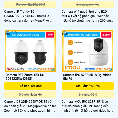
Giá gốc: 2,020,000 ₫
Giá gốc: Liên Hệ
Camera IP Tiandy TC-
Camera Wifi ngoài trời Uho-B2D-
C34KN(I3/E/Y/C/SD/2.8mm) là
M5F4D với độ phân giải 5MP sắc
dòng camera dome 4MegaPixel
nét, hỗ trợ chuẩn nén Ultra 265 giúp
hiện đại, cung cấp hình ảnh chi tiét
tiết kiệm dung lượng lưu trữ. Thiết bị
và ổn định. Sản phẩm tích hợp hồng
trang bị Dual Light thông minh với
715
620
ngoại, công nghệ xử lý hình ảnh tiên
hồng ngoại 20m và đèn trắng 10m
tiến và thiết kế nhỏ gọn, phù hợp lắp
cho hình ảnh rõ nét cả ngày lẫn
đặt cho gia đình, văn phòng và cửa
đêm, đồng thời tích hợp đàm thoại
hàng.
hai chiều tiện lợi.
Camera PTZ Zoom 16X DS-
Camera IPC-S2EP-3R1S Gọi Video
2DE4225IW-DE-S5
Giá Rẻ
Giá Bán: 5%-35%
Giá Bán: 5%-35%
Giá gốc: Liên Hệ
Giá gốc: 00 ₫
Camera DS-2DE4225IW-DE-S5 với
Camera IMOU IPC-S2EP-3R1S sở
độ phân giải 2.0 Megapixel và hỗ trợ
hữu độ phân giải 3MP mang đến
Zoom số 16X cho phép zoom hình
hình ảnh rõ nét hỗ trợ gọi video hai
ảnh ở khoảng cách xa mà không
chiều nhanh chóng. Với khả năng