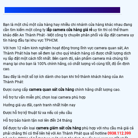
CÔNG TY LẮP CAMERA CỬA HÀNG AN THÀNH PHÁT
Bạn là một chủ một cửa hàng hay nhiều chi nhánh cửa hàng khác nhau đang
cần tìm kiếm một công ty
lắp camera cửa hàng giá rẻ
uy tín thì có thể tham
khảo đến An Thành Phát - Một công ty chuyên phân phối và lắp đặt camera uy
tín hàng đầu tại khu vực TPHCM.
Với hơn 12 năm kinh nghiệm hoạt động trong lĩnh vực camera quan sát, An
Thành Phát hứa hẹn sẽ đem lại cho quý khách hàng có được chất lượng dịch
vụ lắp đặt một cách tốt nhất. Bên cạnh đó, sản phẩm camera mà chúng tôi
mang lại cho bạn là 100% chính hãng, có chất lượng vô cùng tốt, độ ổn định
cao.
Sau đây là một số lợi ích dành cho bạn khi trở thành khách hàng của An
Thành Phát:
Được cung cấp
camera quan sát cửa hàng
chính hãng chất lượng cao.
Hỗ trợ tư vấn miễn phí, chọn loại camera phù hợp
Hưởng giá ưu đãi, cạnh tranh nhất hiện nay
Được hỗ trợ kỹ thuật từ xa nếu có yêu cầu
Hỗ trợ bảo hành tận nơi lên đến 24 tháng
Để được tư vấn loại
camera giám sát cửa hàng
phù hợp với nhu cầu mà giá cả
phải chăng thì có thể liên hệ với An Thành Phát qua số hotline
0938.112.399