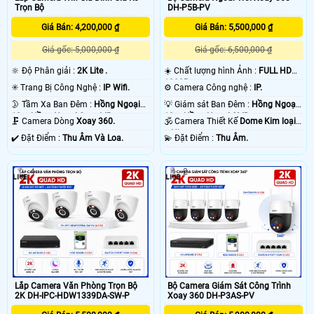
Trọn Bộ
DH-P5B-PV
Giá Bán: 4,200,000 ₫
Giá Bán: 5,500,000 ₫
Giá gốc: 5,000,000 ₫
Giá gốc: 6,500,000 ₫
🔆 Độ Phân giải :
2K Lite .
☀️ Chất lượng hình Ảnh :
FULL HD
1080P .
✳️ Trang Bị Công Nghệ :
IP Wifi.
⚙ Camera Công nghệ :
IP.
🌛 Tầm Xa Ban Đêm :
Hồng Ngoại
💡 Giám sát Ban Đêm :
Hồng Ngoại
10m Hồng Ngoại Smart IR.
10m Hồng Ngoại SMD.
🗜️ Camera Dòng
Xoay 360.
🕉️ Camera Thiết Kế
Dome Kim loại
+ Nhựa.
️✔️ Đặt Điểm :
Thu Âm Và Loa.
️💫 Đặt Điểm :
Thu Âm.
'
4
2
Lắp Camera Văn Phòng Trọn Bộ
Bộ Camera Giám Sát Công Trình
2K DH-IPC-HDW1339DA-SW-P
Xoay 360 DH-P3AS-PV