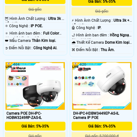
Giá Bán: 5%-35%
Giá gốc:
Giá gốc:
🦉 Hình Ành Chất Lượng :
Ultra 3k +
️⚡ Hình Ành Chất Lượng :
Ultra 3k +
Sắc Nét .
Sắc Nét .
⚛️ Công Nghệ :
IP POE.
🤖️ Công Nghệ :
IP.
🔅 Hình ảnh ban đêm :
Full Color
🌙 Hình ảnh ban đêm :
Hồng Ngoại
60m Có Màu Ban Ðêm.
50m ONVIF.
👑 Mẫu Camera
Thân Kim loại.
🌧️ Thiết Kế Camera
Dome Kim loại
+ Nhựa.
️➲ Điểm Nỗi Bật :
Công Nghệ AI.
️⌘ Điểm Nỗi Bật :
Thu Âm.
464
620
Camera POE DH-IPC-
DH-IPC-HDBW3449EP-AS-IL
HDBW3249RP-ZAS-IL
Camera IP POE
Giá Bán: 5%-35%
Giá Bán: 5%-35%
Giá gốc:
Giá gốc: 5,200,000 ₫