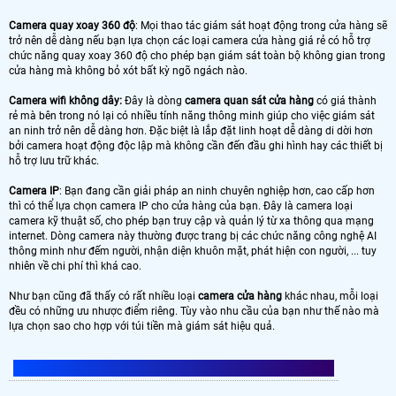
Camera quay xoay 360 độ
: Mọi thao tác giám sát hoạt động trong cửa hàng sẽ
trở nên dễ dàng nếu bạn lựa chọn các loại camera cửa hàng giá rẻ có hỗ trợ
chức năng quay xoay 360 độ cho phép bạn giám sát toàn bộ không gian trong
cửa hàng mà không bỏ xót bất kỳ ngõ ngách nào.
Camera wifi không dây:
Đây là dòng
camera quan sát cửa hàng
có giá thành
rẻ mà bên trong nó lại có nhiều tính năng thông minh giúp cho việc giám sát
an ninh trở nên dễ dàng hơn. Đặc biệt là lắp đặt linh hoạt dễ dàng di dời hơn
bởi camera hoạt động độc lập mà không cần đến đầu ghi hình hay các thiết bị
hỗ trợ lưu trữ khác.
Camera IP
: Bạn đang cần giải pháp an ninh chuyên nghiệp hơn, cao cấp hơn
thì có thể lựa chọn camera IP cho cửa hàng của bạn. Đây là camera loại
camera kỹ thuật số, cho phép bạn truy cập và quản lý từ xa thông qua mạng
internet. Dòng camera này thường được trang bị các chức năng công nghệ AI
thông minh như đếm người, nhận diện khuôn mặt, phát hiện con người, ... tuy
nhiên về chi phí thì khá cao.
Như bạn cũng đã thấy có rất nhiều loại
camera cửa hàng
khác nhau, mỗi loại
đều có những ưu nhược điểm riêng. Tùy vào nhu cầu của bạn như thế nào mà
lựa chọn sao cho hợp với túi tiền mà giám sát hiệu quả.
KINH NGHIỆM LỰA CHỌN LẮP CAMERA CỬA HÀNG