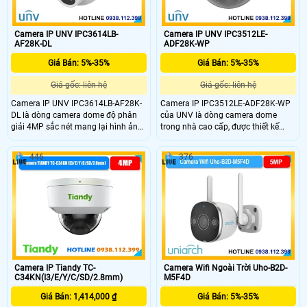
Camera IP UNV IPC3614LB-
Camera IP UNV IPC3512LE-
AF28K-DL
ADF28K-WP
Giá Bán: 5%-35%
Giá Bán: 5%-35%
Giá gốc: liên hệ
Giá gốc: liên hệ
Camera IP UNV IPC3614LB-AF28K-
Camera IP IPC3512LE-ADF28K-WP
DL là dòng camera dome độ phân
của UNV là dòng camera dome
giải 4MP sắc nét mang lại hình ảnh
trong nhà cao cấp, được thiết kế
chi tiết cao,phù hợp giám sát cửa
nhằm đáp ứng nhu cầu giám sát
hàng,văn phòng và kho hàng.Thiết
chuyên nghiệp với độ ổn định
446
376
bị tích hợp công nghệ ánh sáng kép
cao.Thiết bị sở hữu độ phân giải
(Dual Light) cho khả năng quan sát
2MP cho hình ảnh rõ nét chi tiết,phù
có màu ban đêm kết hợp chuẩn nén
hợp với các môi trường như văn
Ultra265 giúp tiết kiệm băng thông
phòng, cửa hàng và khu vực giao
và dung lượng lưu trữ.
dịch.
Camera IP Tiandy TC-
Camera Wifi Ngoài Trời Uho-B2D-
C34KN(I3/E/Y/C/SD/2.8mm)
M5F4D
Giá Bán: 1,414,000 ₫
Giá Bán: 5%-35%