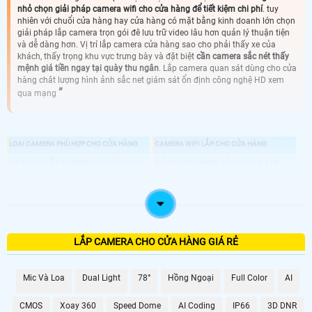
nhỏ chọn giải pháp camera wifi cho cửa hàng để tiết kiệm chi phí
. tuy
nhiên với chuổi cửa hàng hay cửa hàng có mặt bằng kinh doanh lớn chọn
giải pháp lắp camera trọn gói đê lưu trữ video lâu hơn quản lý thuận tiện
và dễ dàng hơn. Vị trí lắp camera cửa hàng sao cho phải thấy xe của
khách, thấy trọng khu vực trưng bày và đặt biệt
cần camera sắc nét thấy
mệnh giá tiền ngay tại quày thu ngân
. Lắp camera quan sát dùng cho cửa
hàng chât lượng hình ảnh sắc net giám sát ổn định công nghệ HD xem
qua mạng
LOẠI CAMERA PHÙ HỢP CHO CỬA HÀNG
CAMERA WIFI LẮP CHO CỬA HÀNG
LỢI ÍCH KHI LẮP CAMERA CHO CỬA HÀNG
GIẢI PHÁP CAMERA CỬA HÀNG GIÁ RẺ
DỰ AN LÁP CAMERA CỬA HÀNG
LẮP CAMERA CHO CỬA HÀNG GIÁ RẺ
Mic Và Loa
Dual Light
78°
Hồng Ngoại
Full Color
AI
CMOS
Xoay 360
Speed Dome
AI Coding
IP66
3D DNR