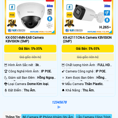
KX-D5014MN-EAB Camera
KX-A2111CN-A Camera KBVISION
KBVISION (5MP)
(2MP)
Giá Bán: 5%-35%
Giá Bán: 5%-35%
Giá gốc: liên hệ
Giá gốc: liên hệ
🦉 Hình Ảnh Sắc nét :
3k .
🦉 Chất lượng hình Ảnh :
FULL HD
1080P .
🏆 Công Nghệ Hình Ảnh :
IP POE.
🌠 Camera Công nghệ :
IP POE.
🌜 Giám sát Ban Đêm :
Hồng Ngoại
🔅 Xem Được Ban Đêm :
Hồng
40m Hồng Ngoại Smart IR.
Ngoại 30m Hồng Ngoại Smart IR.
🐉️ Loại Camera
Dome Kim loại.
⚒ Mẫu Camera
Thân Plastic.
️👮 Đặt Điểm :
Thu Âm.
️🔔 Khả Năng :
Thu Âm.
1
2
3
4
5
6
7
8
⫸
Thông Tin:
Bộ Camera IP Phòng Khám Ghi Âm
Lắp Camera Công Trình