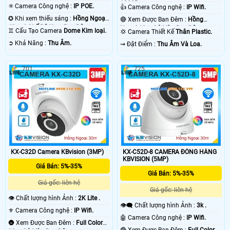
1080P .
✳️ Camera Công nghệ :
IP POE.
👍 Camera Công nghệ :
IP Wifi.
✪ Khi xem thiếu sáng :
Hồng Ngoại
🔴 Xem Được Ban Đêm :
Hồng
40m 4 Chế Độ Xem Ban Đêm.
Ngoại 10m Có Màu Ban Ðêm.
♊ Cấu Tạo Camera
Dome Kim loại.
💢 Camera Thiết Kế
Thân Plastic.
️➲ Khả Năng :
Thu Âm.
️⇝ Đặt Điểm :
Thu Âm Và Loa.
701
725
KX-C32D Camera KBvision (3MP)
KX-C52D-8 CAMERA ĐÓNG HÀNG
KBVISION (5MP)
Giá Bán: 5%-35%
Giá Bán: 5%-35%
Giá gốc: liên hệ
Giá gốc: liên hệ
👁 Chất lượng hình Ảnh :
2K Lite .
👁️‍🗨 Chất lượng hình Ảnh :
3k .
⚜️ Camera Công nghệ :
IP Wifi.
🤖️ Camera Công nghệ :
IP Wifi.
🌚 Xem Được Ban Đêm :
Full Color
🔴 Xem Được Ban Đêm :
Full Color