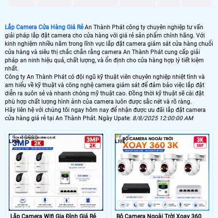
Lắp Camera Cửa Hàng Giá Rẻ
An Thành Phát công ty chuyên nghiệp tư vấn
giải pháp lắp đặt camera cho cửa hàng với giá rẻ sản phẩm chính hãng. Với
kinh nghiệm nhiều năm trong lĩnh vực lắp đặt camera giám sát cửa hàng chuổi
cửa hàng và siêu thị chắc chắn rằng camera An Thành Phát cung cấp giải
pháp an ninh hiệu quả, chất lượng, và ổn định cho cửa hàng hợp lý tiết kiệm
nhất.
Lắp Camera Cửa Hàng Có Lợi Không
Công ty An Thành Phát có đội ngũ kỹ thuật viên chuyên nghiệp nhiệt tình và
am hiểu về kỹ thuật và công nghệ camera giám sát để đảm bảo việc lắp đặt
Lắp Camera Cửa Hàng Chọn Loại Nào Tốt?
diễn ra suôn sẻ và nhanh chóng mỹ thuật cao. Đồng thời kỹ thuật sẽ cài đặt
phù hợp chất lượng hình ảnh của camera luôn được sắc nét và rõ ràng.
Hãy liên hệ với chúng tôi ngay hôm nay để nhận được ưu đãi lắp đặt camera
Kinh Nghiệm Lựa Chọn Lắp Camera Cửa Hàng
cửa hàng giá rẻ tại An Thành Phát. Ngày Upate:
8/8/2025 12:00:00 AM
19580
5
Công Ty Lắp Camera Cửa Hàng An Thành Phát
Hầu hết đối với mỗi cửa hàng hiện nay đều có sự góp mặt của camera quan
sát với nhiều ưu điểm cũng như tiện ích mà chúng mang lại cho người dùng.
Giúp bạn kiểm soát mọi hoạt động bán hàng dễ dàng thông qua những hình
ảnh mà camera cửa hàng ghi lại được. Bạn hoàn toàn có thể xem từ xa qua
điện thoại, máy tính bất kỳ khi nào, bất cứ nơi đâu, chỉ cần có mạng internet.
Dưới đây là các sản phẩm camera giám sát cửa hàng chất lượng đang được
bán chạy tại An Thành Phát
Lắp Camera Wifi Gia Đình Giá Rẻ
Bộ Camera Ngoài Trời Xoay 360