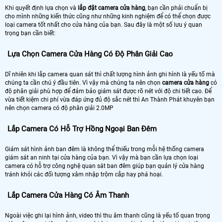
Khi quyết định lựa chọn và
lắp đặt camera cửa hàng
, bạn cần phải chuẩn bị
cho mình những kiến thức cũng như những kinh nghiệm để có thể chọn được
loại camera tốt nhất cho cửa hàng của bạn. Sau đây là một số lưu ý quan
trọng bạn cần biết:
Lựa Chọn Camera Cửa Hàng Có Độ Phân Giải Cao
Dĩ nhiên khi lắp camera quan sát thì chất lượng hình ảnh ghi hình là yếu tố mà
chúng ta cần chú ý đầu tiên. Vì vậy mà chúng ta nên chọn
camera cửa hàng
có
độ phân giải phù hợp để đảm bảo giám sát được rõ nét với độ chi tiết cao. Để
vừa tiết kiệm chi phí vừa đáp ứng đủ độ sắc nét thì An Thành Phát khuyên bạn
nên chọn camera có độ phân giải 2.0MP
Lắp Camera Có Hỗ Trợ Hồng Ngoại Ban Đêm
Giám sát hình ảnh ban đêm là không thể thiếu trong mỗi hệ thống camera
giám sát an ninh tại cửa hàng của bạn. Vì vậy mà bạn cần lựa chọn loại
camera có hỗ trợ công nghệ quan sát ban đêm giúp bạn quản lý cửa hàng
tránh khỏi các đối tượng xâm nhập trộm cắp hay phá hoại.
Lắp Camera Cửa Hàng Có Âm Thanh
Ngoài việc ghi lại hình ảnh, video thì thu âm thanh cũng là yếu tố quan trọng