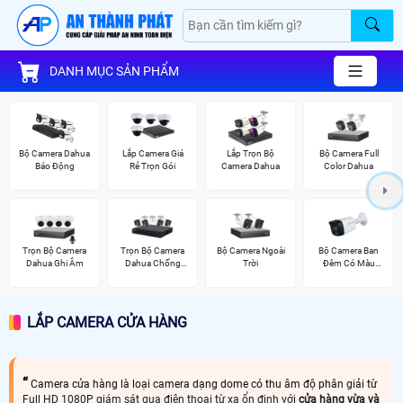
DANH MỤC SẢN PHẨM
Bộ Camera Dahua
Lắp Camera Giá
Lắp Trọn Bộ
Bộ Camera Full
Báo Động
Rẻ Trọn Gói
Camera Dahua
Color Dahua
Trọn Bộ Camera
Trọn Bộ Camera
Bộ Camera Ngoài
Bộ Camera Ban
Dahua Ghi Âm
Dahua Chống
Trời
Đêm Có Màu
Trộm
Kbvision
LẮP CAMERA CỬA HÀNG
Camera cửa hàng là loại camera dạng dome có thu âm độ phân giải từ
Full HD 1080P giám sát qua điện thoại từ xa ổn định với
cửa hàng vừa và