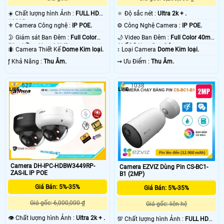
☀️ Chất lượng hình Ảnh :
FULL HD
🔅 Độ sắc nét :
Ultra 2k + .
1080P .
⚜️ Camera Công nghệ :
IP POE.
⚙ Công Nghệ Camera :
IP POE.
🌛 Giám sát Ban Đêm :
Full Color
🌙 Video Ban Đêm :
Full Color 40m 4
50m Hồng Ngoại SMD.
Chế Độ Xem Ban Đêm.
🐜 Camera Thiết Kế
Dome Kim loại.
↕️ Loại Camera
Dome Kim loại.
️ƒ Khả Năng :
Thu Âm.
️⇝ Ưu Điểm :
Thu Âm.
527
1038
Camera DH-IPC-HDBW3449RP-
Camera EZVIZ Dùng Pin CS-BC1-
ZAS-IL IP POE
B1 (2MP)
Giá Bán: 5%-35%
Giá Bán: 5%-35%
Giá gốc: 6,000,000 ₫
Giá gốc: liên hệ
👁 Chất lượng hình Ảnh :
Ultra 2k + .
💯 Chất lượng hình Ảnh :
FULL HD