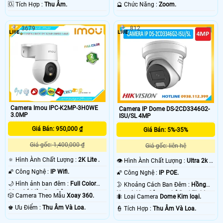
️🆑 Tích Hợp :
Thu Âm.
️🔮 Chức Năng :
Zoom.
3679
812
Camera Imou IPC-K2MP-3H0WE
Camera IP Dome DS-2CD3346G2-
3.0MP
ISU/SL 4MP
Giá Bán: 950,000 ₫
Giá Bán: 5%-35%
Giá gốc: 1,400,000 ₫
Giá gốc: liên hệ
🔅 Hình Ành Chất Lượng :
2K Lite .
👁 Hình Ành Chất Lượng :
Ultra 2k +
.
🌠 Công Nghệ :
IP Wifi.
🌠 Công Nghệ :
IP POE.
🌙 Hình ảnh ban đêm :
Full Color
🌛 Khoảng Cách Ban Đêm :
Hồng
20m Có Màu Ban Ðêm.
Ngoại 40m Công nghệ DarkFighter.
🎲 Camera Theo Mẫu
Xoay 360.
🐜 Loại Camera
Dome Kim loại.
️♚ Ưu Điểm :
Thu Âm Và Loa.
️👮 Tích Hợp :
Thu Âm Và Loa.