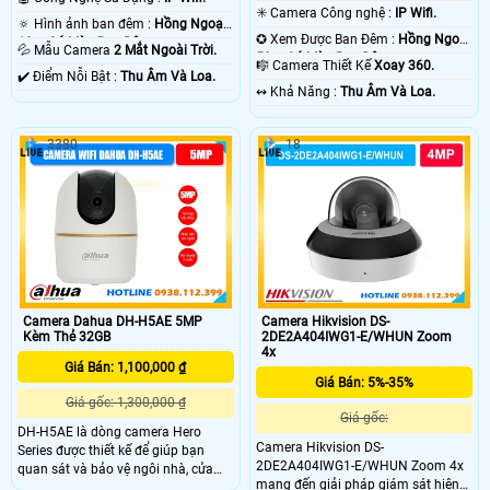
✳️ Camera Công nghệ :
IP Wifi.
🔅 Hình ảnh ban đêm :
Hồng Ngoại
✪ Xem Được Ban Đêm :
Hồng Ngoại
10m Có Màu Ban Ðêm.
💦 Mẫu Camera
2 Mắt Ngoài Trời.
50m Có Màu Ban Ðêm.
🎼️ Camera Thiết Kế
Xoay 360.
️✔️ Điểm Nỗi Bật :
Thu Âm Và Loa.
️↭ Khả Năng :
Thu Âm Và Loa.
3380
18
Camera Dahua DH-H5AE 5MP
Camera Hikvision DS-
Kèm Thẻ 32GB
2DE2A404IWG1-E/WHUN Zoom
4x
Giá Bán: 1,100,000 ₫
Giá Bán: 5%-35%
Giá gốc: 1,300,000 ₫
Giá gốc:
DH-H5AE là dòng camera Hero
Camera Hikvision DS-
Series được thiết kế để giúp bạn
2DE2A404IWG1-E/WHUN Zoom 4x
quan sát và bảo vệ ngôi nhà, cửa
mang đến giải pháp giám sát hiện
hàng hoặc văn phòng của mình