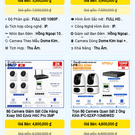
Giá Bán: 5,500,000 ₫
Giá Bán: 5,900,000 ₫
Giá gốc: 7,000,000 ₫
Giá gốc: 7,500,000 ₫
️⚡ Độ Phân giải :
FULL HD 1080P .
👁 Hình Ảnh Sắc nét :
FULL HD
1080P .
👍 Tích hợp công nghệ :
IP.
⚛️ Công Nghệ Hình Ảnh :
IP.
🔦 Nhìn Ban Đêm :
Hồng Ngoại 10m
✪ Giám sát Ban Đêm :
Hồng Ngoại
Hồng Ngoại SMD.
10m Hồng Ngoại SMD.
💦 Camera Theo Mẫu
Dome Kim
🐜 Camera Dòng
Dome Kim loại +
loại + Nhựa.
Nhựa.
️⌘ Tích Hợp :
Thu Âm.
️➲ Khả Năng :
Thu Âm.
2
2
Bộ Camera Giám Sát Cửa Hàng
Trọn Bộ Camera Quan Sát 2 Ống
Xoay 360 Ezviz H6C Pro 3MP
Kính IPC-S2XP-10M0WED
Giá Bán: 4,800,000 ₫
Giá Bán: 4,800,000 ₫
Giá gốc: 6,200,000 ₫
Giá gốc: 6,800,000 ₫