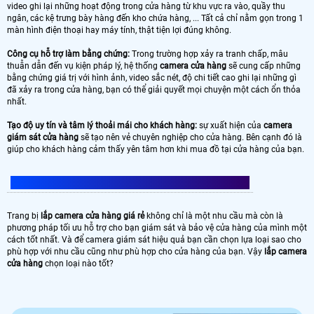
video ghi lại những hoạt động trong cửa hàng từ khu vực ra vào, quầy thu
ngân, các kệ trưng bày hàng đến kho chứa hàng, ... Tất cả chỉ nằm gọn trong 1
màn hình điện thoại hay máy tính, thật tiện lợi đúng không.
Công cụ hỗ trợ làm bằng chứng:
Trong trường hợp xảy ra tranh chấp, mâu
thuẫn dẫn đến vụ kiện pháp lý, hệ thống
camera cửa hàng
sẽ cung cấp những
bằng chứng giá trị với hình ảnh, video sắc nét, độ chi tiết cao ghi lại những gì
đã xảy ra trong cửa hàng, bạn có thể giải quyết mọi chuyện một cách ổn thỏa
nhất.
Tạo độ uy tín và tâm lý thoải mái cho khách hàng:
sự xuất hiện của
camera
giám sát cửa hàng
sẽ tạo nên vẻ chuyên nghiệp cho cửa hàng. Bên cạnh đó là
giúp cho khách hàng cảm thấy yên tâm hơn khi mua đồ tại cửa hàng của bạn.
LẮP CAMERA CỬA HÀNG CHỌN LOẠI NÀO TỐT?
Trang bị
lắp camera cửa hàng giá rẻ
không chỉ là một nhu cầu mà còn là
phương pháp tối ưu hỗ trợ cho bạn giám sát và bảo vệ cửa hàng của mình một
cách tốt nhất. Và để camera giám sát hiệu quả bạn cần chọn lựa loại sao cho
phù hợp với nhu cầu cũng như phù hợp cho cửa hàng của bạn. Vậy
lắp camera
cửa hàng
chọn loại nào tốt?