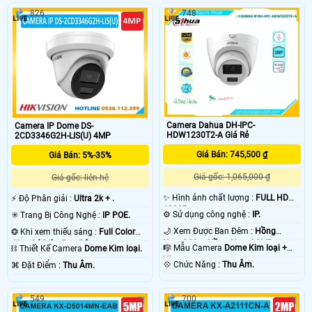
826
748
Camera Dahua DH-IPC-
Camera IP Dome DS-
HDW1230T2-A Giá Rẻ
2CD3346G2H-LIS(U) 4MP
Giá Bán: 745,500 ₫
Giá Bán: 5%-35%
Giá gốc: 1,065,000 ₫
Giá gốc: liên hệ
✨ Hình ảnh chất lượng :
FULL HD
️⚡ Độ Phân giải :
Ultra 2k + .
1080P .
⚙ Sử dụng công nghệ :
IP.
✳️ Trang Bị Công Nghệ :
IP POE.
🌙 Xem Được Ban Đêm :
Hồng
❂ Khi xem thiếu sáng :
Full Color
Ngoại 30m Hồng Ngoại SMD.
40m Có Màu Ban Ðêm.
🎼️ Mẫu Camera
Dome Kim loại +
⛓ Thiết Kế Camera
Dome Kim loại.
Nhựa.
️💠 Chức Năng :
Thu Âm.
️⌘ Đặt Điểm :
Thu Âm.
549
700