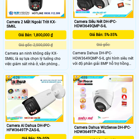
Camera Siêu Nét DH-IPC-
Camera 2 Mắt Ngoài Trời KX-
HDW3649QMP-S-IL
SM6L
Giá Bán: 5%-35%
Giá Bán: 1,800,000 ₫
Giá gốc:
Giá gốc: 2,500,000 ₫
Camera Dahua DH-IPC-
Camera an ninh không dây KX-
HDW3649QMP-S-IL ghi hình siêu nét
SM6L là sự lựa chọn lý tưởng cho
với độ phân giải 8MP hỗ trợ hồng
việc giám sát nhà ở, văn phòng
ngoại và đèn trợ sáng tầm xa 30m
hoặc cửa hàng một cách hiệu quả.
giúp quan sát ban đêm luôn sáng
Với khả năng giám sát 2 góc nhìn
628
488
rõ. Mic thu âm tích hợp ghi lại âm
cùng lúc, với mỗi ống kính 3.0MP
thanh chân thực cùng khả năng
cho ra hình ảnh sắc nét, có thể điều
phân biệt chuyển động thông minh
khiển trên điện thoại
của người và xe cho trải nghiệm
giám sát toàn diện.
Camera AI Dahua DH-IPC-
Camera Dahua WizSense DH-IPC-
HFW3649TP-ZAS-IL
HDW3649TP-ZS-IL
Giá Bán: 5%-35%