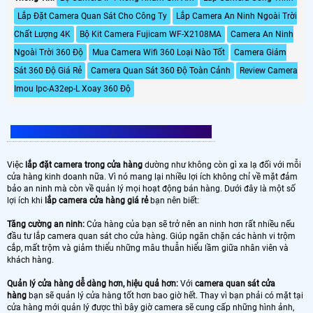
Lắp Đặt Camera Quan Sát Cho Công Ty
Lắp Camera An Ninh Ngoài Trời
Chất Lượng 4K
Bộ Kit Camera Fujicam WF-X2108MA
Camera An Ninh
Ngoài Trời 360 Độ
Mua Camera Wifi 360 Loại Nào Tốt
Camera Giám
Sát 360 Độ Giá Rẻ
Camera Quan Sát 360 Độ Toàn Cảnh
Review Camera
Imou Ipc-A32ep-L Xoay 360 Độ
LẮP CAMERA CỬA HÀNG CÓ LỢI KHÔNG
Việc
lắp đặt camera trong cửa hàng
dường như không còn gì xa lạ đối với mỗi
cửa hàng kinh doanh nữa. Vì nó mang lại nhiều lợi ích không chỉ về mặt đảm
bảo an ninh mà còn về quản lý mọi hoạt động bán hàng. Dưới đây là một số
lợi ích khi
lắp camera cửa hàng giá rẻ
bạn nên biết:
Tăng cường an ninh:
Cửa hàng của bạn sẽ trở nên an ninh hơn rất nhiều nếu
đầu tư lắp camera quan sát cho cửa hàng. Giúp ngăn chặn các hành vi trộm
cắp, mất trộm và giảm thiểu những mâu thuẫn hiểu lầm giữa nhân viên và
khách hàng.
Quản lý cửa hàng dễ dàng hơn, hiệu quả hơn:
Với
camera quan sát cửa
hàng
bạn sẽ quản lý cửa hàng tốt hơn bao giờ hết. Thay vì bạn phải có mặt tại
cửa hàng mới quản lý được thì bây giờ camera sẽ cung cấp những hình ảnh,