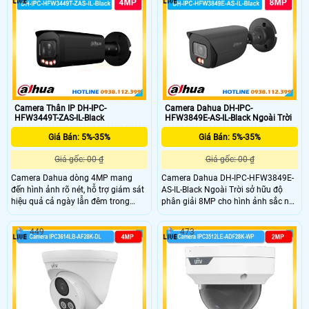
còn có thể tìm vật và người theo áo
hỗ trợ đàm thoại, răn đe tốt.
quần và ngoại hình khi tích hợp
chung với đầu ghi hỗ trợ AcuSense.
Camera Thân IP DH-IPC-
Camera Dahua DH-IPC-
HFW3449T-ZAS-IL-Black
HFW3849E-AS-IL-Black Ngoài Trời
Giá Bán: 5%-35%
Giá Bán: 5%-35%
Giá gốc: 00 ₫
Giá gốc: 00 ₫
Camera Dahua dòng 4MP mang
Camera Dahua DH-IPC-HFW3849E-
đến hình ảnh rõ nét, hỗ trợ giám sát
AS-IL-Black Ngoài Trời sở hữu độ
hiệu quả cả ngày lẫn đêm trong
phân giải 8MP cho hình ảnh sắc nét
nhiều điều kiện ánh sáng khác
tích hợp ghi âm và quan sát ban
nhau. Camera có tích hợp công
đêm hiệu quả. Thiết kế chắc chắn
449
473
nghệ xử lý hình ảnh hiện đại, giúp
với màu đen thanh lịch và chuẩn
ghi hình ổn định, phù hợp lắp đặt
IP67 giúp hoạt động bền bỉ ngoài
ngoài trời cho gia đình, cửa hàng
trời. Camera phù hợp giám sát gia
hoặc kho bãi.
đình, kho bãi, cửa hàng với độ ổn
định cao.