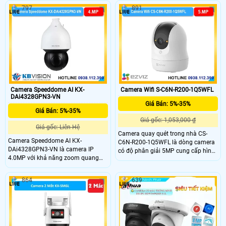
giảm chất lượng của hình anh.
quan sát ban đêm sáng rõ tầm nhìn
797
891
Ngoài ra DS-2DE4225IW-DE-S5 được
xa và âm thanh trung thực camera
trang bị hồng ngoại tầm xa 100m,
giúp bạn dễ dàng trò chuyện và
hỗ trợ thẻ nhớ MicroSD tối đa
kiểm soát an ninh dù ở bất kỳ đâu.
256GB, đạt chuẩn IP66 chống bụi
Lựa chọn lý tưởng cho gia đình, văn
nước.
phòng và cửa hàng.
Camera Speeddome AI KX-
Camera Wifi S-C6N-R200-1Q5WFL
DAi4328GPN3-VN
Giá Bán: 5%-35%
Giá Bán: 5%-35%
Giá gốc: 1,053,000 ₫
Giá gốc: Liên Hệ
Camera quay quét trong nhà CS-
Camera Speeddome AI KX-
C6N-R200-1Q5WFL là dòng camera
DAi4328GPN3-VN là camera IP
có độ phân giải 5MP cung cấp hình
4.0MP với khả năng zoom quang
ảnh sắc nét 2880x1620 cùng khả
32x và zoom số 16x. KX-
năng xoay linh hoạt.Ánh sáng kép
DAi4328GPN3-VN hỗ trợ phát hiện
cho xem ban đêm hồng ngoại 10m,
864
639
khuôn mặt, nhận dạng người và xe
báo động thông minh phát hiện
(SMD 4.0), cùng chức năng AI Auto
chuyển động,hình dạng con người
Tracking và IVS, hồng ngoại tầm xa
hỗ trợ khe cắm thẻ nhớ MicroSD
150m và chuẩn bảo vệ IP67 và
512GB sử dụng nguồn Type-C tiện
IK10.
lợi