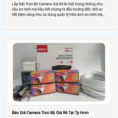
Lắp Đặt Trọn Bộ Camera Giá Rẻ là một trong những nhu
cầu an ninh mà hầu hết chúng ta đều hướng đến. Bởi sự
tiết kiệm cũng như sử dụng quản lý hình ảnh an ninh hiệu
quả, bạn không cần phải lo nghĩ gì nhiều về việc lắp
camera cần những thiết bị gì. Vậy lắp camera trọn bộ là
gì? Giá bao nhiêu? Để giải đáp mọi thắc mắc hãy cùng An
Thành Phát xem qua bài viết dưới đây nhé!
Báo Giá Camera Trọn Bộ Giá Rẻ Tại Tp Hcm